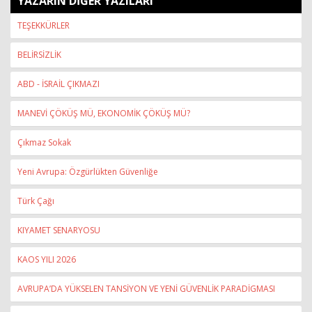
YAZARIN DİĞER YAZILARI
TEŞEKKÜRLER
BELİRSİZLİK
ABD - İSRAİL ÇIKMAZI
MANEVİ ÇÖKÜŞ MÜ, EKONOMİK ÇÖKÜŞ MÜ?
Çıkmaz Sokak
Yeni Avrupa: Özgürlükten Güvenliğe
Türk Çağı
KIYAMET SENARYOSU
KAOS YILI 2026
AVRUPA’DA YÜKSELEN TANSİYON VE YENİ GÜVENLİK PARADİGMASI