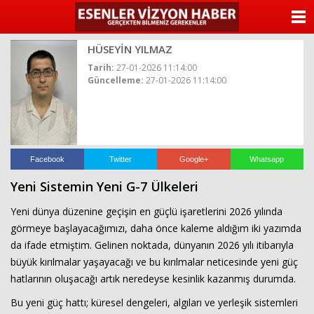
ANASAYFA
HÜSEYİN YILMAZ
KATEGORİLER
Tarih:
27-01-2026 11:14:00
Güncelleme:
27-01-2026 11:14:00
YAZARLAR
ANKETLER
FOTO GALERİ
Facebook
Twitter
Google+
Whatsapp
Yeni Sistemin Yeni G-7 Ülkeleri
VİDEO GALERİ
Yeni dünya düzenine geçişin en güçlü işaretlerini 2026 yılında
KÜNYE
görmeye başlayacağımızı, daha önce kaleme aldığım iki yazımda
da ifade etmiştim. Gelinen noktada, dünyanın 2026 yılı itibarıyla
İLETİŞİM
büyük kırılmalar yaşayacağı ve bu kırılmalar neticesinde yeni güç
hatlarının oluşacağı artık neredeyse kesinlik kazanmış durumda.
Bu yeni güç hattı; küresel dengeleri, algıları ve yerleşik sistemleri