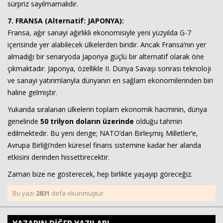
sürpriz sayılmamalıdır.
7. FRANSA (Alternatif: JAPONYA):
Fransa, ağır sanayi ağırlıklı ekonomisiyle yeni yüzyılda G-7
içerisinde yer alabilecek ülkelerden biridir. Ancak Fransa’nın yer
almadığı bir senaryoda Japonya güçlü bir alternatif olarak öne
çıkmaktadır. Japonya, özellikle II. Dünya Savaşı sonrası teknoloji
ve sanayi yatırımlarıyla dünyanın en sağlam ekonomilerinden biri
haline gelmiştir.
Yukarıda sıralanan ülkelerin toplam ekonomik hacminin, dünya
genelinde
50 trilyon doların üzerinde
olduğu tahmin
edilmektedir. Bu yeni denge; NATO’dan Birleşmiş Milletler’e,
Avrupa Birliği’nden küresel finans sistemine kadar her alanda
etkisini derinden hissettirecektir.
Zaman bize ne gösterecek, hep birlikte yaşayıp göreceğiz.
Bu yazı
2831
defa okunmuştur.