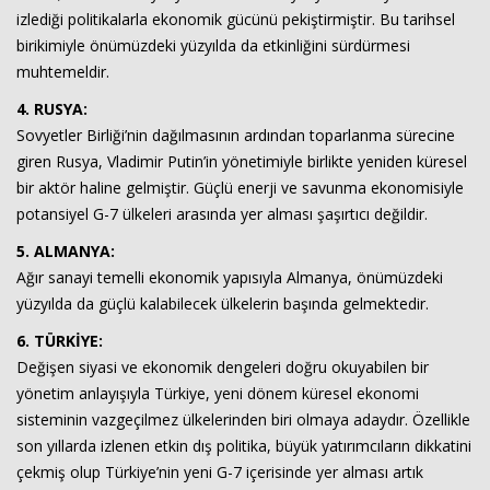
izlediği politikalarla ekonomik gücünü pekiştirmiştir. Bu tarihsel
birikimiyle önümüzdeki yüzyılda da etkinliğini sürdürmesi
muhtemeldir.
4. RUSYA:
Sovyetler Birliği’nin dağılmasının ardından toparlanma sürecine
giren Rusya, Vladimir Putin’in yönetimiyle birlikte yeniden küresel
bir aktör haline gelmiştir. Güçlü enerji ve savunma ekonomisiyle
potansiyel G-7 ülkeleri arasında yer alması şaşırtıcı değildir.
5. ALMANYA:
Ağır sanayi temelli ekonomik yapısıyla Almanya, önümüzdeki
yüzyılda da güçlü kalabilecek ülkelerin başında gelmektedir.
6. TÜRKİYE:
Değişen siyasi ve ekonomik dengeleri doğru okuyabilen bir
yönetim anlayışıyla Türkiye, yeni dönem küresel ekonomi
sisteminin vazgeçilmez ülkelerinden biri olmaya adaydır. Özellikle
son yıllarda izlenen etkin dış politika, büyük yatırımcıların dikkatini
çekmiş olup Türkiye’nin yeni G-7 içerisinde yer alması artık