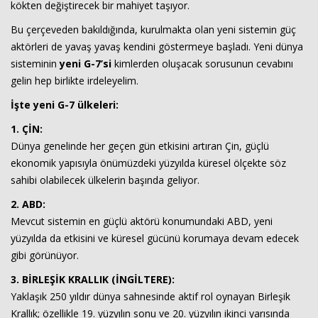
kökten değiştirecek bir mahiyet taşıyor.
Bu çerçeveden bakıldığında, kurulmakta olan yeni sistemin güç
aktörleri de yavaş yavaş kendini göstermeye başladı. Yeni dünya
sisteminin
yeni G-7’si
kimlerden oluşacak sorusunun cevabını
gelin hep birlikte irdeleyelim.
İşte yeni G-7 ülkeleri:
1. ÇİN:
Haberin Doğru Adresi.
Dünya genelinde her geçen gün etkisini artıran Çin, güçlü
ekonomik yapısıyla önümüzdeki yüzyılda küresel ölçekte söz
sahibi olabilecek ülkelerin başında geliyor.
2. ABD:
Mevcut sistemin en güçlü aktörü konumundaki ABD, yeni
yüzyılda da etkisini ve küresel gücünü korumaya devam edecek
gibi görünüyor.
3. BİRLEŞİK KRALLIK (İNGİLTERE):
Yaklaşık 250 yıldır dünya sahnesinde aktif rol oynayan Birleşik
Krallık; özellikle 19. yüzyılın sonu ve 20. yüzyılın ikinci yarısında