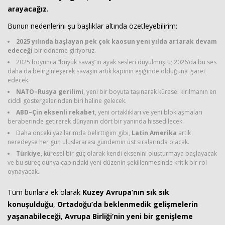
arayacağız.
Bunun nedenlerini şu başlıklar altında özetleyebilirim:
2025 yılında başlayan pek çok kaosun yeni yılda artarak devam
edeceği
bir döneme giriyoruz.
2025 boyunca “büyük savaş”ın ayak sesleri duyulmuştu; 2026’da bu ses
daha da belirginleşerek savaşın artık kapının eşiğinde olduğuna işaret
edecek.
NATO–Rusya gerilimi
, yeni bir boyuta taşınarak küresel kırılmanın en
Haberin Doğru Adresi.
ciddi göstergelerinden biri haline gelecek.
ABD–Çin eksenli rekabet
, yeni ortaklıkları ve yeni bloklaşmaları
beraberinde getirerek dünyanın dört bir yanında hissedilecek.
Daha önceki yazılarımda belirttiğim gibi,
Latin Amerika
artık
neredeyse her gün uluslararası gündemin üst sıralarında olacak.
Türkiye
, küresel bir güç olarak kendi eksenini oluşturmaya başlayacak
ve bu süreç dünya çapındaki yeni düzenin şekillenmesinde kritik bir rol
oynayacak.
Tüm bunlara ek olarak
Kuzey Avrupa’nın sık sık
konuşulduğu
,
Ortadoğu’da beklenmedik gelişmelerin
yaşanabileceği
,
Avrupa Birliği’nin yeni bir genişleme