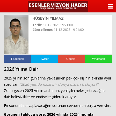
ANASAYFA
HÜSEYİN YILMAZ
KATEGORİLER
Tarih:
11-12-2025 19:21:00
Güncelleme:
11-12-2025 19:21:00
YAZARLAR
ANKETLER
FOTO GALERİ
Facebook
Twitter
Google+
Whatsapp
2026 Yılına Dair
VİDEO GALERİ
2025 yılının son günlerine yaklaşırken pek çok kişinin aklında aynı
KÜNYE
soru var:
“2026 yılında nasıl bir dünya bizleri bekliyor?”
Zorlu geçen 2025 yılının ardından, yeni yılın neler getireceğine
İLETİŞİM
dair belirsizlikler ve endişeler giderek artıyor.
En sonunda cevaplayacağım sorunun cevabını en başta vereyim:
Görünen tabloya göre, 2026 yılında 2025’i mumla