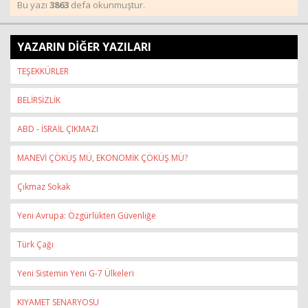
Bu yazı
3863
defa okunmuştur.
YAZARIN DİĞER YAZILARI
TEŞEKKÜRLER
BELİRSİZLİK
ABD - İSRAİL ÇIKMAZI
MANEVİ ÇÖKÜŞ MÜ, EKONOMİK ÇÖKÜŞ MÜ?
Çıkmaz Sokak
Yeni Avrupa: Özgürlükten Güvenliğe
Türk Çağı
Yeni Sistemin Yeni G-7 Ülkeleri
KIYAMET SENARYOSU