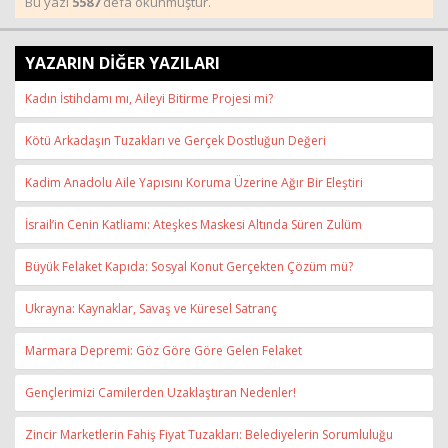
Bu yazı
5587
defa okunmuştur.
YAZARIN DİĞER YAZILARI
Kadın İstihdamı mı, Aileyi Bitirme Projesi mi?
Kötü Arkadaşın Tuzakları ve Gerçek Dostluğun Değeri
Kadim Anadolu Aile Yapısını Koruma Üzerine Ağır Bir Eleştiri
İsrail’in Cenin Katliamı: Ateşkes Maskesi Altında Süren Zulüm
Büyük Felaket Kapıda: Sosyal Konut Gerçekten Çözüm mü?
Ukrayna: Kaynaklar, Savaş ve Küresel Satranç
Marmara Depremi: Göz Göre Göre Gelen Felaket
Gençlerimizi Camilerden Uzaklaştıran Nedenler!
Zincir Marketlerin Fahiş Fiyat Tuzakları: Belediyelerin Sorumluluğu