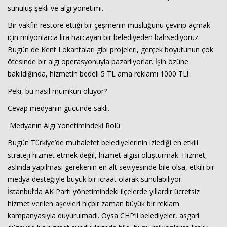
sunuluş şekli ve algı yönetimi.
Bir vakfın restore ettiği bir çeşmenin musluğunu çevirip açmak
için milyonlarca lira harcayan bir belediyeden bahsediyoruz.
Bugün de Kent Lokantaları gibi projeleri, gerçek boyutunun çok
ötesinde bir algı operasyonuyla pazarlıyorlar. İşin özüne
bakıldığında, hizmetin bedeli 5 TL ama reklamı 1000 TL!
Peki, bu nasıl mümkün oluyor?
Haberin Doğru Adresi.
Cevap medyanın gücünde saklı.
Medyanın Algı Yönetimindeki Rolü
Bugün Türkiye’de muhalefet belediyelerinin izlediği en etkili
strateji hizmet etmek değil, hizmet algısı oluşturmak. Hizmet,
aslında yapılması gerekenin en alt seviyesinde bile olsa, etkili bir
medya desteğiyle büyük bir icraat olarak sunulabiliyor.
İstanbul’da AK Parti yönetimindeki ilçelerde yıllardır ücretsiz
hizmet verilen aşevleri hiçbir zaman büyük bir reklam
kampanyasıyla duyurulmadı. Oysa CHP’li belediyeler, asgari