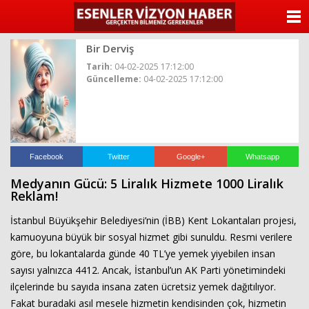
ANASAYFA
Bir Derviş
KATEGORİLER
Tarih:
04-02-2025 17:12:00
Güncelleme:
04-02-2025 17:12:00
YAZARLAR
ANKETLER
FOTO GALERİ
Facebook
Twitter
Google+
Whatsapp
Medyanın Gücü: 5 Liralık Hizmete 1000 Liralık
VİDEO GALERİ
Reklam!
İstanbul Büyükşehir Belediyesi’nin (İBB) Kent Lokantaları projesi,
KÜNYE
kamuoyuna büyük bir sosyal hizmet gibi sunuldu. Resmi verilere
göre, bu lokantalarda günde 40 TL’ye yemek yiyebilen insan
İLETİŞİM
sayısı yalnızca 4412. Ancak, İstanbul’un AK Parti yönetimindeki
ilçelerinde bu sayıda insana zaten ücretsiz yemek dağıtılıyor.
Fakat buradaki asıl mesele hizmetin kendisinden çok, hizmetin