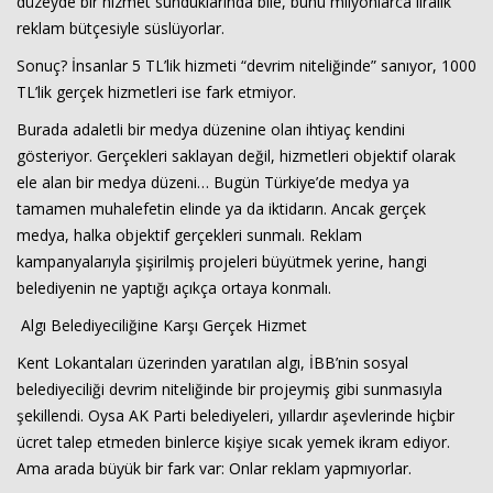
düzeyde bir hizmet sunduklarında bile, bunu milyonlarca liralık
reklam bütçesiyle süslüyorlar.
Sonuç? İnsanlar 5 TL’lik hizmeti “devrim niteliğinde” sanıyor, 1000
TL’lik gerçek hizmetleri ise fark etmiyor.
Burada adaletli bir medya düzenine olan ihtiyaç kendini
gösteriyor. Gerçekleri saklayan değil, hizmetleri objektif olarak
ele alan bir medya düzeni… Bugün Türkiye’de medya ya
tamamen muhalefetin elinde ya da iktidarın. Ancak gerçek
medya, halka objektif gerçekleri sunmalı. Reklam
kampanyalarıyla şişirilmiş projeleri büyütmek yerine, hangi
belediyenin ne yaptığı açıkça ortaya konmalı.
Algı Belediyeciliğine Karşı Gerçek Hizmet
Kent Lokantaları üzerinden yaratılan algı, İBB’nin sosyal
belediyeciliği devrim niteliğinde bir projeymiş gibi sunmasıyla
şekillendi. Oysa AK Parti belediyeleri, yıllardır aşevlerinde hiçbir
ücret talep etmeden binlerce kişiye sıcak yemek ikram ediyor.
Ama arada büyük bir fark var: Onlar reklam yapmıyorlar.