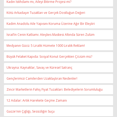
Kadın İstihdamı mı, Aileyi Bitirme Projesi mi?
Kötü Arkadaşın Tuzakları ve Gerçek Dostluğun Değeri
Kadim Anadolu Aile Yapısını Koruma Üzerine Ağır Bir Eleştiri
İsrail’in Cenin Katliamı: Ateşkes Maskesi Altında Süren Zulüm
Medyanın Gücü: 5 Liralık Hizmete 1000 Liralık Reklam!
Büyük Felaket Kapıda: Sosyal Konut Gerçekten Çözüm mü?
Ukrayna: Kaynaklar, Savaş ve Küresel Satranç
Gençlerimizi Camilerden Uzaklaştıran Nedenler!
Zincir Marketlerin Fahiş Fiyat Tuzakları: Belediyelerin Sorumluluğu
12 Adalar: Artık Harekete Geçme Zamanı
Gazze'nin Çığlığı, Sessizliğin Suçu