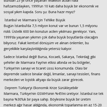
Bundan 25 yıl önce yaşanan felaketin acıları hâlâ
hafızamızdayken, 1999’un 10 katı daha büyük bir ekonomik ve
sosyal yıkım kapıda. Soru şu: Buna hazır mıyız?
İstanbul ve Marmara İçin Tehlike Büyük
Bugün İstanbul’da 7,5 milyon konut var ve bunun 1,5 milyonu
riskli. Üstelik 600 bin konutun acilen yıkılması gerekiyor. Yani,
1999’da yaşanan yıkımın çok daha büyük boyutlarda olacağını
biliyoruz. Fakat kentsel dönüşüm ve alınan önlemler, bu
Haberin Doğru Adresi.
gerçeklikle karşılaştırıldığında yetersiz kalıyor.
Sadece İstanbul değil! Bursa, Kocaeli, Sakarya, Tekirdağ gibi
şehirler de Marmara Fayı’nın etkisi altında ve bu bölgeler,
Türkiye’nin sanayi ve ticaret üssü konumunda. Olası bir
depremde sadece binalar değil, limanlar, sanayi tesisleri, finans
merkezleri ve lojistik altyapı da büyük zarar görecek.
Deprem Türkiye’yi Ekonomik Krize Sürükleyebilir
Marmara, Türkiye’nin GSMH’sinin %45’ini üretiyor. İstanbul ise tek
başına %30’luk bir paya sahip. Böylesine büyük bir üretim
merkezi ağır hasar aldığında, ekonomik toparlanma en az 15-20