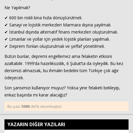
Ne Yapılmalı?
✔ 600 bin riskli bina hızla dönüştürülmeli.
✔ Sanayi ve lojistik merkezleri Marmara dışına yayılmalı.
✔ İstanbul dışında alternatif finans merkezleri oluşturulmalı.
✔ Limanlar ve yollar için yedek lojistik planları yapılmalı.
✔ Deprem fonları oluşturulmalı ve şeffaf yönetilmeli.
Bütün bunlar, depremi engellemez ama felaketin etkisini
azaltabilir. 1999’da hazırlıksızdık, 6 Şubat’ta da öyleydik. Bu kez
dersimizi almazsak, bu ihmalin bedelini tüm Türkiye çok ağır
ödeyecek.
Son şansımızı kullanıyor muyuz? Yoksa yine felaketi bekleyip,
enkaz başında mı karar alacağız?
Bu yazı
5680
defa okunmuştur.
YAZARIN DİĞER YAZILARI