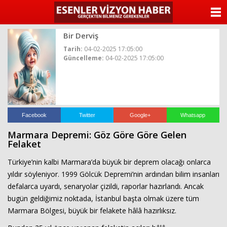
ANASAYFA
Bir Derviş
KATEGORİLER
Tarih:
04-02-2025 17:05:00
Güncelleme:
04-02-2025 17:05:00
YAZARLAR
ANKETLER
FOTO GALERİ
Facebook
Twitter
Google+
Whatsapp
Marmara Depremi: Göz Göre Göre Gelen
VİDEO GALERİ
Felaket
Türkiye’nin kalbi Marmara’da büyük bir deprem olacağı onlarca
KÜNYE
yıldır söyleniyor. 1999 Gölcük Depremi’nin ardından bilim insanları
defalarca uyardı, senaryolar çizildi, raporlar hazırlandı. Ancak
İLETİŞİM
bugün geldiğimiz noktada, İstanbul başta olmak üzere tüm
Marmara Bölgesi, büyük bir felakete hâlâ hazırlıksız.