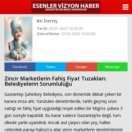
ANASAYFA
Bir Derviş
KATEGORİLER
Tarih:
20-01-2025 16:03:00
Güncelleme:
20-01-2025 16:03:00
YAZARLAR
ANKETLER
FOTO GALERİ
Facebook
Twitter
Google+
Whatsapp
Zincir Marketlerin Fahiş Fiyat Tuzakları:
VİDEO GALERİ
Belediyelerin Sorumluluğu
Gaziantep Şahinbey Belediyesi, son dönemde dikkat çeken bir
KÜNYE
karara imza attı. Yürütülen denetimlerde, tarihi geçmiş ürün
sattığı ve fahiş fiyat uyguladığı tespit edilen bir Migros şubesi 3
İLETİŞİM
gün süreyle kapatıldı. Bu karar sadece Gaziantep’te değil, tüm
ülkede yankı uyandırdı. Ancak asıl çarpıcı olan şey, halkın
cebindeki parayı haksızca alan zincir marketlerin denetimlerinin