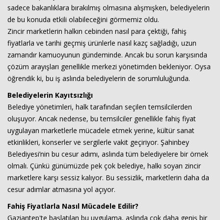
sadece bakanlıklara bırakılmış olmasına alışmışken, belediyelerin
de bu konuda etkili olabileceğini görmemiz oldu.
Zincir marketlerin halkın cebinden nasıl para çektiği, fahiş
fiyatlarla ve tarihi geçmiş ürünlerle nasıl kazç sağladığı, uzun
zamandır kamuoyunun gündeminde. Ancak bu sorun karşısında
çözüm arayışları genellikle merkezi yönetimden bekleniyor. Oysa
öğrendik ki, bu iş aslında belediyelerin de sorumluluğunda.
Belediyelerin Kayıtsızlığı
Haberin Doğru Adresi.
Belediye yönetimleri, halk tarafından seçilen temsilcilerden
oluşuyor. Ancak nedense, bu temsilciler genellikle fahiş fiyat
uygulayan marketlerle mücadele etmek yerine, kültür sanat
etkinlikleri, konserler ve sergilerle vakit geçiriyor. Şahinbey
Belediyesi’nin bu cesur adımı, aslında tüm belediyelere bir örnek
olmalı. Çünkü günümüzde pek çok belediye, halkı soyan zincir
marketlere karşı sessiz kalıyor. Bu sessizlik, marketlerin daha da
cesur adımlar atmasına yol açıyor.
Fahiş Fiyatlarla Nasıl Mücadele Edilir?
Gaziantep'te başlatılan bu uygulama, aslında çok daha geniş bir