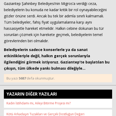
Gaziantep Şahinbey Belediyesi’nin Migros’a verdiği ceza,
belediyelerin bu konuda ne kadar kritik bir rol oynayabileceğini
gözler önüne serdi. Ancak bu tek bir adımla sınırlı kalmamalı.
Tüm belediyeler, fahiş fiyat uygulamalarına karşı aynı
hassasiyetle hareket etmelidir. Halkın cebine dokunan bu tür
sorunları çözmek için harekete geçmek, belediyelerin temel
görevlerinden biri olmalıdır.
Belediyelerin sadece konserlerle ya da sanat
etkinlikleriyle değil, halkın gerçek sorunlarıyla
ilgilendiğini görmek istiyoruz. Gaziantep’te başlatılan bu
çıkışın, tüm ülkede yankı bulması dileğiyle…
Bu yazı
5687
defa okunmuştur.
YAZARIN DİĞER YAZILARI
Kadın İstihdamı mı, Aileyi Bitirme Projesi mi?
Kötü Arkadaşın Tuzakları ve Gerçek Dostluğun Değeri