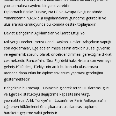
yapılanmalara caydırıcı bir yanıt verebilir.
Diplomatik Baskı: Türkiye, NATO ve Avrupa Birliği nezdinde
Yunanistan’ın hukuk dışı uygulamalarını gündeme getirebilir ve
uluslararası kamuoyunda bu konuda destek toplayabilir.
Devlet Bahçeli’nin Açıklamaları ve İşaret Ettiği Yol
Milliyetçi Hareket Partisi Genel Başkanı Devlet Bahçeli’nin yaptığı
son açıklamalar, Ege adaları meselesinin artık bir ulusal güvenlik
ve egemenlik sorunu olarak önceliklendirilmesi gerektiğine dikkat
çekmektedir. Bahçeli’nin, “Sıra Ege’deki haksızlıklara son vermeye
gelmiştir” ifadesi, Türkiye’nin artık bu konuda uluslararası
arenada daha etkin bir diplomatik atılım yapması gerektiğini
göstermektedir.
Bahçeli’nin bu mesajı, Türkiye’nin giderek artan uluslararası gücü
ve Ege’deki statükoyu değiştirme kapasitesine vurgu
yapmaktadır. Artık Türkiye’nin, Lozan’ın ve Paris Antlaşması’nın
çiğnenen hükümlerini öne çıkararak uluslararası toplumu
harekete geçirme vakti gelmiştir.