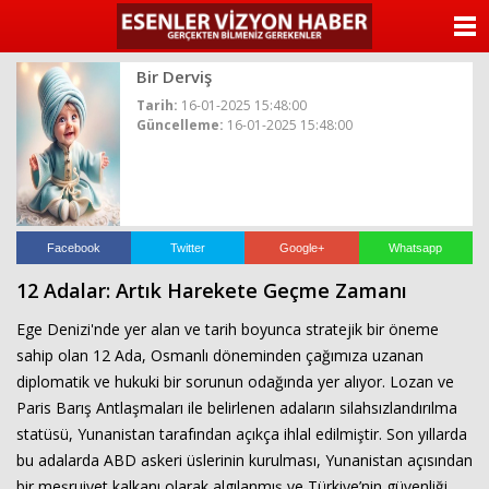
ANASAYFA
Bir Derviş
KATEGORİLER
Tarih:
16-01-2025 15:48:00
Güncelleme:
16-01-2025 15:48:00
YAZARLAR
ANKETLER
FOTO GALERİ
Facebook
Twitter
Google+
Whatsapp
12 Adalar: Artık Harekete Geçme Zamanı
VİDEO GALERİ
Ege Denizi'nde yer alan ve tarih boyunca stratejik bir öneme
KÜNYE
sahip olan 12 Ada, Osmanlı döneminden çağımıza uzanan
diplomatik ve hukuki bir sorunun odağında yer alıyor. Lozan ve
İLETİŞİM
Paris Barış Antlaşmaları ile belirlenen adaların silahsızlandırılma
statüsü, Yunanistan tarafından açıkça ihlal edilmiştir. Son yıllarda
bu adalarda ABD askeri üslerinin kurulması, Yunanistan açısından
bir meşruiyet kalkanı olarak algılanmış ve Türkiye’nin güvenliği