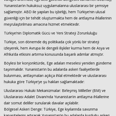
Yunanistan’ın hukuksuz uygulamalarına uluslararası bir şemsiye
sağlamıştır. ABD ile yapılan bu işbirliği, hem Türkiye’nin ulusal
güvenliği için bir tehdit oluşturmakta hem de antlaşma ihlallerinin
meşrulaştırılması amacına hizmet etmektedir.
Türkiye’nin Diplomatik Gücü ve Yeni Strateji Zorunluluğu
Türkiye, son dönemde dış politikada çok yönlü bir strateji
izleyerek, hem Avrupa ile dengeli ilişkiler kurma hem de Asya ve
Afrika’da etkisini artırma konusunda başarılı adımlar atmıştır.
Böylesi bir konjonktürde, Ege adaları meselesi yeniden gündeme
taşınmalıdır. Yunanistan’ın bu adalarda askeri faaliyetlerde
bulunması, antlaşmaları açıkça ihlal etmektedir ve uluslararası
hukuka göre Türkiye’ye şu hakları sağlamaktadır:
Uluslararası Hukuki Mekanizmalar: Birleşmiş Milletler (BM) ve
Uluslararası Adalet Divanı’nda Yunanistan’ın antlaşma ihlallerine
dair somut deliller sunularak davalar açılabilir.
Bölgesel Askeri Denge: Türkiye, Ege kıyılarında savunma
kapasitelerini artırarak Yunanistan’ın bu adalarda kurduğu askeri