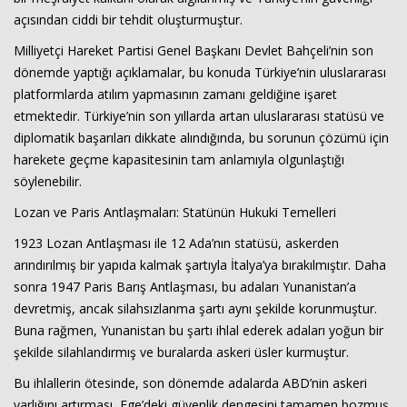
açısından ciddi bir tehdit oluşturmuştur.
Milliyetçi Hareket Partisi Genel Başkanı Devlet Bahçeli’nin son
dönemde yaptığı açıklamalar, bu konuda Türkiye’nin uluslararası
platformlarda atılım yapmasının zamanı geldiğine işaret
etmektedir. Türkiye’nin son yıllarda artan uluslararası statüsü ve
diplomatik başarıları dikkate alındığında, bu sorunun çözümü için
harekete geçme kapasitesinin tam anlamıyla olgunlaştığı
Haberin Doğru Adresi.
söylenebilir.
Lozan ve Paris Antlaşmaları: Statünün Hukuki Temelleri
1923 Lozan Antlaşması ile 12 Ada’nın statüsü, askerden
arındırılmış bir yapıda kalmak şartıyla İtalya’ya bırakılmıştır. Daha
sonra 1947 Paris Barış Antlaşması, bu adaları Yunanistan’a
devretmiş, ancak silahsızlanma şartı aynı şekilde korunmuştur.
Buna rağmen, Yunanistan bu şartı ihlal ederek adaları yoğun bir
şekilde silahlandırmış ve buralarda askeri üsler kurmuştur.
Bu ihlallerin ötesinde, son dönemde adalarda ABD’nin askeri
varlığını artırması, Ege’deki güvenlik dengesini tamamen bozmuş,