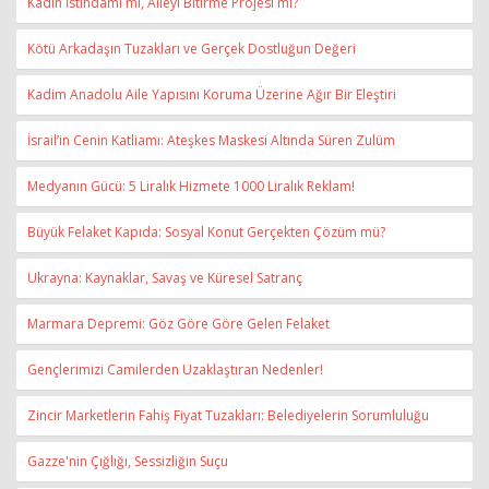
Kadın İstihdamı mı, Aileyi Bitirme Projesi mi?
Kötü Arkadaşın Tuzakları ve Gerçek Dostluğun Değeri
Kadim Anadolu Aile Yapısını Koruma Üzerine Ağır Bir Eleştiri
İsrail’in Cenin Katliamı: Ateşkes Maskesi Altında Süren Zulüm
Medyanın Gücü: 5 Liralık Hizmete 1000 Liralık Reklam!
Büyük Felaket Kapıda: Sosyal Konut Gerçekten Çözüm mü?
Ukrayna: Kaynaklar, Savaş ve Küresel Satranç
Marmara Depremi: Göz Göre Göre Gelen Felaket
Gençlerimizi Camilerden Uzaklaştıran Nedenler!
Zincir Marketlerin Fahiş Fiyat Tuzakları: Belediyelerin Sorumluluğu
Gazze'nin Çığlığı, Sessizliğin Suçu