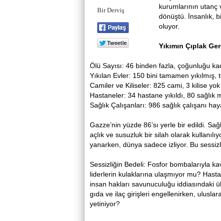
kurumlarının utanç v
Bir Derviş
dönüştü. İnsanlık, b
oluyor.
Yıkımın Çıplak Ger
Ölü Sayısı: 46 binden fazla, çoğunluğu ka
Yıkılan Evler: 150 bini tamamen yıkılmış,
Camiler ve Kiliseler: 825 cami, 3 kilise yok 
Hastaneler: 34 hastane yıkıldı, 80 sağlık m
Sağlık Çalışanları: 986 sağlık çalışanı haya
Gazze’nin yüzde 86’sı yerle bir edildi. Sağl
açlık ve susuzluk bir silah olarak kullanıl
yanarken, dünya sadece izliyor. Bu sessizl
Sessizliğin Bedeli: Fosfor bombalarıyla kav
liderlerin kulaklarına ulaşmıyor mu? Hasta
insan hakları savunuculuğu iddiasındaki ü
gıda ve ilaç girişleri engellenirken, ulus
yetiniyor?