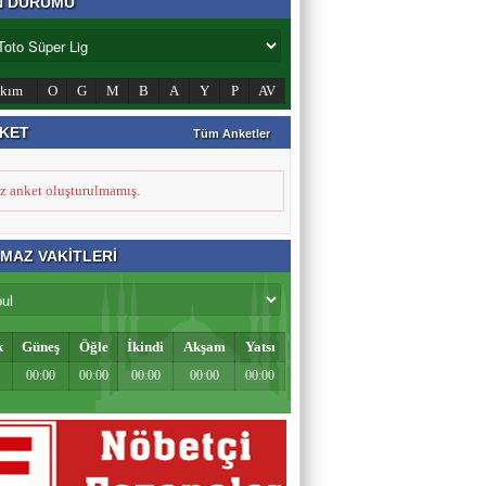
N DURUMU
Zahid Medeni
akım
O
G
M
B
A
Y
P
AV
Şehir ve Aile Şurasının Düşündürdükleri (2)
KET
Tüm Anketler
Şeref Yumurtacı
z anket oluşturulmamış.
Bir İnsanlık Mektebi: Tosya Yaren Kültürü
MAZ VAKİTLERİ
k
Güneş
Öğle
İkindi
Akşam
Yatsı
00:00
00:00
00:00
00:00
00:00