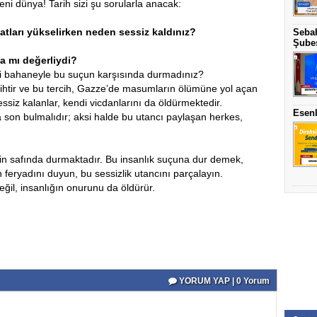
i dünya! Tarih sizi şu sorularla anacak:
atları yükselirken neden sessiz kaldınız?
Sebah
Şubes
a mı değerliydi?
i bahaneyle bu suçun karşısında durmadınız?
rcihtir ve bu tercih, Gazze’de masumların ölümüne yol açan
 sessiz kalanlar, kendi vicdanlarını da öldürmektedir.
Esenl
yla son bulmalıdır; aksi halde bu utancı paylaşan herkes,
rin safında durmaktadır. Bu insanlık suçuna dur demek,
 feryadını duyun, bu sessizlik utancını parçalayın.
ğil, insanlığın onurunu da öldürür.
YORUM YAP | 0 Yorum