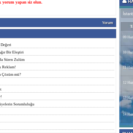
HA
k yorum yapan siz olun.
Yorum
T
09 Haz
 Değeri
ır Bir Eleştiri
10 Haz
nda Süren Zulüm
ık Reklam!
11 Haz
en Çözüm mü?
12 Haz
t
r!
13 Haz
diyelerin Sorumluluğu
14 Haz