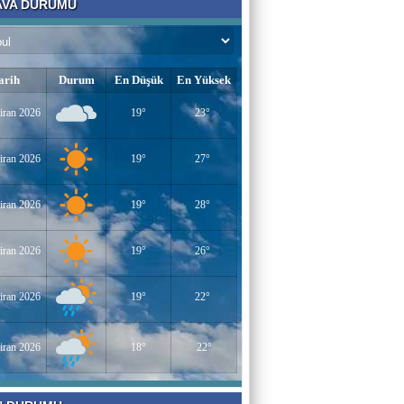
VA DURUMU
Bir Derviş
Kadın İstihdamı mı, Aileyi Bitirme Projesi
mi?
arih
Durum
En Düşük
En Yüksek
Tarık Sharabaty
iran 2026
19°
23°
Yapay Zeka ve İş Hayatındaki Değişimler
iran 2026
19°
27°
Esenlerin Ablası
iran 2026
19°
28°
BAŞARILI OLMANIN SIRLARI
iran 2026
19°
26°
Sümeyye KAYA
iran 2026
19°
22°
Miraç Gecesi
iran 2026
18°
22°
Muhammed Süleyman Çelebi
Hamburgun karanlık sokakları