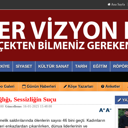
Ana Sayfa
KİYE
SİYASET
KÜLTÜR SANAT
TARİH
EĞİTİM
RÖPÖR
o Galeri
Günün Haberleri
Köşe Yazarları
Anketler
lığı, Sessizliğin Suçu
YA
:00
Güncelleme:
16-01-2025 15:48:00
nelik saldırılarında ölenlerin sayısı 46 bini geçti. Kadınların
eri enkazlardan çıkarılırken, dünya liderlerinin ve