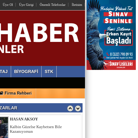
OSMAN HAZIR
Üye Ol
Üye Girişi
Önemli Telefonlar
İletisim
İstiyorlar Ki Unutalım!
AYLİN ALVEREN ÖZEN
SEN SACA GEL YETER
ERDİ ÖZGÜL
TAJ
BİYOGRAFİ
STK
Ahlaki Yozlaşma Platformları
Firma Rehberi
HASAN AKSOY
Kalbin Güzelse Kaybetsen Bile
Kazanıyorsun
ZARLAR
MEHMET USDA
Sporun Dikkat Eksikliği ve Hipertivite
Bozukluğu Üzerinde Etkisi