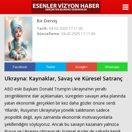
ANASAYFA
Bir Derviş
KATEGORİLER
Tarih:
04-02-2025 17:11:00
Güncelleme:
04-02-2025 17:11:00
YAZARLAR
ANKETLER
FOTO GALERİ
Facebook
Twitter
Google+
Whatsapp
Ukrayna: Kaynaklar, Savaş ve Küresel Satranç
VİDEO GALERİ
ABD eski Başkanı Donald Trump’ın Ukrayna’nın yeraltı
KÜNYE
zenginliklerine dair açıklamaları, süregelen savaşın arka planında
yatan ekonomik gerçekleri bir kez daha gözler önüne serdi.
İLETİŞİM
Yıllardır, Rusya’nın Ukrayna’ya yönelik saldırısının sadece
jeopolitik değil, aynı zamanda ekonomik motivasyonlarla
şekillendiğini söylüyoruz. Ancak bu savaşın kazananı yalnızca
Rusya ve Ukrayna olmayacak; küresel güçler de sahada kendi