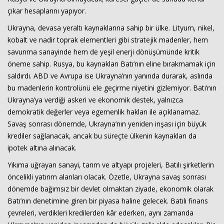
çıkar hesaplarını yapıyor.
Ukrayna, devasa yeraltı kaynaklarına sahip bir ülke. Lityum, nikel,
kobalt ve nadir toprak elementleri gibi stratejik madenler, hem
savunma sanayinde hem de yeşil enerji dönüşümünde kritik
öneme sahip. Rusya, bu kaynakları Batı’nın eline bırakmamak için
saldırdı. ABD ve Avrupa ise Ukrayna’nın yanında durarak, aslında
bu madenlerin kontrolünü ele geçirme niyetini gizlemiyor. Batı’nın
Haberin Doğru Adresi.
Ukrayna’ya verdiği askeri ve ekonomik destek, yalnızca
demokratik değerler veya egemenlik hakları ile açıklanamaz.
Savaş sonrası dönemde, Ukrayna’nın yeniden inşası için büyük
krediler sağlanacak, ancak bu süreçte ülkenin kaynakları da
ipotek altına alınacak.
Yıkıma uğrayan sanayi, tarım ve altyapı projeleri, Batılı şirketlerin
öncelikli yatırım alanları olacak. Özetle, Ukrayna savaş sonrası
dönemde bağımsız bir devlet olmaktan ziyade, ekonomik olarak
Batı’nın denetimine giren bir piyasa haline gelecek. Batılı finans
çevreleri, verdikleri kredilerden kâr ederken, aynı zamanda