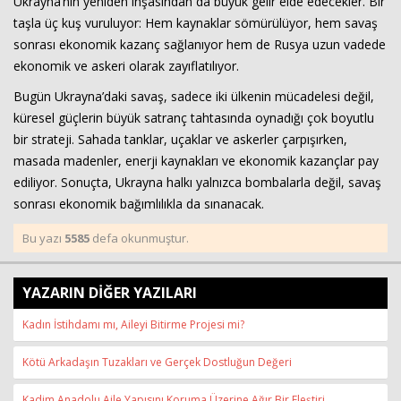
Ukrayna’nın yeniden inşasından da büyük gelir elde edecekler. Bir
taşla üç kuş vuruluyor: Hem kaynaklar sömürülüyor, hem savaş
sonrası ekonomik kazanç sağlanıyor hem de Rusya uzun vadede
ekonomik ve askeri olarak zayıflatılıyor.
Bugün Ukrayna’daki savaş, sadece iki ülkenin mücadelesi değil,
küresel güçlerin büyük satranç tahtasında oynadığı çok boyutlu
bir strateji. Sahada tanklar, uçaklar ve askerler çarpışırken,
masada madenler, enerji kaynakları ve ekonomik kazançlar pay
ediliyor. Sonuçta, Ukrayna halkı yalnızca bombalarla değil, savaş
sonrası ekonomik bağımlılıkla da sınanacak.
Bu yazı
5585
defa okunmuştur.
YAZARIN DİĞER YAZILARI
Kadın İstihdamı mı, Aileyi Bitirme Projesi mi?
Kötü Arkadaşın Tuzakları ve Gerçek Dostluğun Değeri
Kadim Anadolu Aile Yapısını Koruma Üzerine Ağır Bir Eleştiri