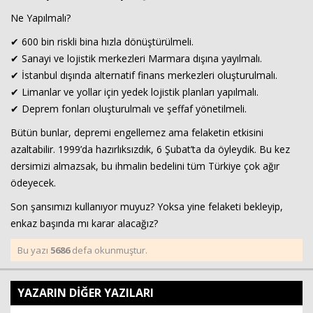
Ne Yapılmalı?
✔ 600 bin riskli bina hızla dönüştürülmeli.
✔ Sanayi ve lojistik merkezleri Marmara dışına yayılmalı.
✔ İstanbul dışında alternatif finans merkezleri oluşturulmalı.
✔ Limanlar ve yollar için yedek lojistik planları yapılmalı.
✔ Deprem fonları oluşturulmalı ve şeffaf yönetilmeli.
Bütün bunlar, depremi engellemez ama felaketin etkisini
azaltabilir. 1999’da hazırlıksızdık, 6 Şubat’ta da öyleydik. Bu kez
dersimizi almazsak, bu ihmalin bedelini tüm Türkiye çok ağır
ödeyecek.
Son şansımızı kullanıyor muyuz? Yoksa yine felaketi bekleyip,
enkaz başında mı karar alacağız?
Bu yazı
5686
defa okunmuştur.
YAZARIN DİĞER YAZILARI