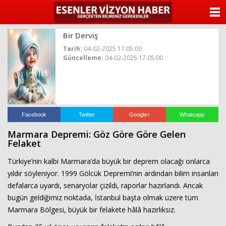
ANASAYFA
Bir Derviş
KATEGORİLER
Tarih:
04-02-2025 17:05:00
Güncelleme:
04-02-2025 17:05:00
YAZARLAR
ANKETLER
FOTO GALERİ
Facebook
Twitter
Google+
Whatsapp
Marmara Depremi: Göz Göre Göre Gelen
VİDEO GALERİ
Felaket
Türkiye’nin kalbi Marmara’da büyük bir deprem olacağı onlarca
KÜNYE
yıldır söyleniyor. 1999 Gölcük Depremi’nin ardından bilim insanları
defalarca uyardı, senaryolar çizildi, raporlar hazırlandı. Ancak
İLETİŞİM
bugün geldiğimiz noktada, İstanbul başta olmak üzere tüm
Marmara Bölgesi, büyük bir felakete hâlâ hazırlıksız.