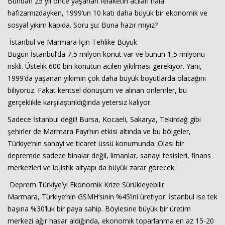
Bundan 25 yıl önce yaşanan felaketin acıları hâlâ
hafızamızdayken, 1999’un 10 katı daha büyük bir ekonomik ve
sosyal yıkım kapıda. Soru şu: Buna hazır mıyız?
İstanbul ve Marmara İçin Tehlike Büyük
Bugün İstanbul’da 7,5 milyon konut var ve bunun 1,5 milyonu
riskli. Üstelik 600 bin konutun acilen yıkılması gerekiyor. Yani,
1999’da yaşanan yıkımın çok daha büyük boyutlarda olacağını
biliyoruz. Fakat kentsel dönüşüm ve alınan önlemler, bu
Haberin Doğru Adresi.
gerçeklikle karşılaştırıldığında yetersiz kalıyor.
Sadece İstanbul değil! Bursa, Kocaeli, Sakarya, Tekirdağ gibi
şehirler de Marmara Fayı’nın etkisi altında ve bu bölgeler,
Türkiye’nin sanayi ve ticaret üssü konumunda. Olası bir
depremde sadece binalar değil, limanlar, sanayi tesisleri, finans
merkezleri ve lojistik altyapı da büyük zarar görecek.
Deprem Türkiye’yi Ekonomik Krize Sürükleyebilir
Marmara, Türkiye’nin GSMH’sinin %45’ini üretiyor. İstanbul ise tek
başına %30’luk bir paya sahip. Böylesine büyük bir üretim
merkezi ağır hasar aldığında, ekonomik toparlanma en az 15-20