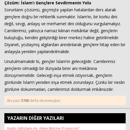
Çözüm: İslam’ı Gençlere Sevdirmenin Yolu
Sorunların çözümü, geçmişte yapılan hatalardan ders alarak
gençlere doğru bir rehberlik sunmaktır. İslam’ın, bir korku dini
değil, sevgi, anlayış ve merhamet dini olduğunu vurgulamalıyız.
Camilerimiz, yalnızca namaz kılınan mekânlar değil, gençlerin
buluştuğu, kendini geliştirdiği birer merkez haline getirilmelidir.
Diyanet, yozlaşmış algılardan arındırılarak gençlere hitap eden bir
anlayışla yeniden yapılandırılmalıdır.
Unutulmamalıdır ki, gençler İslam’ın geleceğidir. Camilerimiz
gençlerin olmadığı bir dünyada birer anı mekânına
dönüşmemelidir. Geleceği inşa etmek istiyorsak, gençlerin
gönlünde İslam’ı yeniden inşa etmek zorundayız. Çünkü bir neslin
gönlüne dokunmadan, camilerimizi doldurmak imkânsızdır.
Bu yazı
5760
defa okunmuştur.
YAZARIN DİĞER YAZILARI
Kadın İstihdamı mı, Aileyi Bitirme Projesi mi?