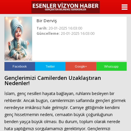
ANASAYFA
Bir Derviş
KATEGORİLER
Tarih:
20-01-2025 16:03:00
Güncelleme:
20-01-2025 16:03:00
YAZARLAR
ANKETLER
FOTO GALERİ
Facebook
Twitter
Google+
Whatsapp
Gençlerimizi Camilerden Uzaklaştıran
VİDEO GALERİ
Nedenler!
İslam, genç nesilleri hayata bağlayan, ruhlarını besleyen bir
KÜNYE
rehberdir. Ancak bugün, camilerimizin saflarında gençleri görmek
neredeyse imkânsız hale gelmiştir. Camiye gittiğimde kendimi
İLETİŞİM
genç hissetmemin nedeni, cemaatin büyük çoğunluğunun
benden yaşça büyük olması. Bu durum, toplum olarak nerede
hata yaptığımızı sorgulamamızı gerektiriyor. Gençlerimizi