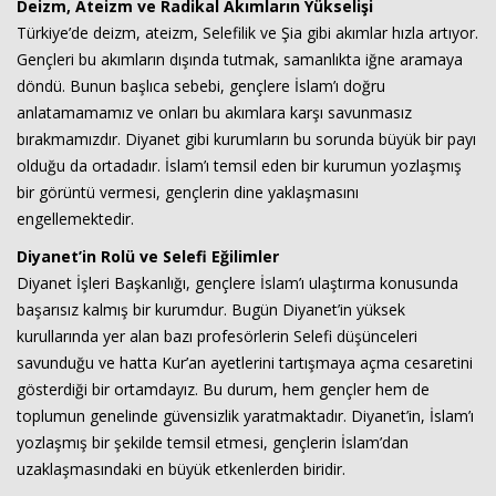
Deizm, Ateizm ve Radikal Akımların Yükselişi
Türkiye’de deizm, ateizm, Selefilik ve Şia gibi akımlar hızla artıyor.
Gençleri bu akımların dışında tutmak, samanlıkta iğne aramaya
döndü. Bunun başlıca sebebi, gençlere İslam’ı doğru
anlatamamamız ve onları bu akımlara karşı savunmasız
bırakmamızdır. Diyanet gibi kurumların bu sorunda büyük bir payı
olduğu da ortadadır. İslam’ı temsil eden bir kurumun yozlaşmış
bir görüntü vermesi, gençlerin dine yaklaşmasını
engellemektedir.
Diyanet’in Rolü ve Selefi Eğilimler
Diyanet İşleri Başkanlığı, gençlere İslam’ı ulaştırma konusunda
başarısız kalmış bir kurumdur. Bugün Diyanet’in yüksek
kurullarında yer alan bazı profesörlerin Selefi düşünceleri
savunduğu ve hatta Kur’an ayetlerini tartışmaya açma cesaretini
gösterdiği bir ortamdayız. Bu durum, hem gençler hem de
toplumun genelinde güvensizlik yaratmaktadır. Diyanet’in, İslam’ı
yozlaşmış bir şekilde temsil etmesi, gençlerin İslam’dan
uzaklaşmasındaki en büyük etkenlerden biridir.