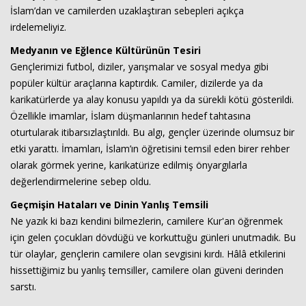
İslam’dan ve camilerden uzaklaştıran sebepleri açıkça
irdelemeliyiz.
Medyanın ve Eğlence Kültürünün Tesiri
Gençlerimizi futbol, diziler, yarışmalar ve sosyal medya gibi
popüler kültür araçlarına kaptırdık. Camiler, dizilerde ya da
karikatürlerde ya alay konusu yapıldı ya da sürekli kötü gösterildi.
Özellikle imamlar, İslam düşmanlarının hedef tahtasına
oturtularak itibarsızlaştırıldı. Bu algı, gençler üzerinde olumsuz bir
Haberin Doğru Adresi.
etki yarattı. İmamları, İslam’ın öğretisini temsil eden birer rehber
olarak görmek yerine, karikatürize edilmiş önyargılarla
değerlendirmelerine sebep oldu.
Geçmişin Hataları ve Dinin Yanlış Temsili
Ne yazık ki bazı kendini bilmezlerin, camilere Kur'an öğrenmek
için gelen çocukları dövdüğü ve korkuttuğu günleri unutmadık. Bu
tür olaylar, gençlerin camilere olan sevgisini kırdı. Hâlâ etkilerini
hissettiğimiz bu yanlış temsiller, camilere olan güveni derinden
sarstı.