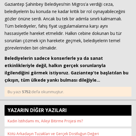
Gaziantep Şahinbey Belediyesi’nin Migros’a verdiği ceza,
belediyelerin bu konuda ne kadar kritik bir rol oynayabileceğini
gözler önüne serdi. Ancak bu tek bir adımla sınırlı kalmamalı.
Tüm belediyeler, fahiş fiyat uygulamalarına karşı aynı
hassasiyetle hareket etmelidir. Halkın cebine dokunan bu tür
sorunları çözmek için harekete geçmek, belediyelerin temel
görevlerinden biri olmalıdır.
Belediyelerin sadece konserlerle ya da sanat
etkinlikleriyle değil, halkın gerçek sorunlarıyla
ilgilendiğini görmek istiyoruz. Gaziantep’te başlatılan bu
çıkışın, tüm ülkede yankı bulması dileğiyle…
Bu yazı
5752
defa okunmuştur.
YAZARIN DİĞER YAZILARI
Kadın İstihdamı mı, Aileyi Bitirme Projesi mi?
Kötü Arkadaşın Tuzakları ve Gerçek Dostluğun Değeri