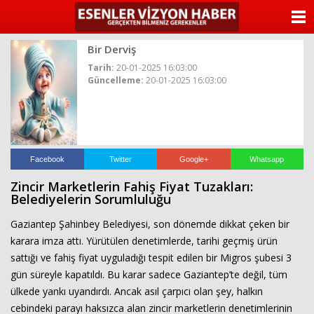
ANASAYFA
Bir Derviş
KATEGORİLER
Tarih:
20-01-2025 16:03:00
Güncelleme:
20-01-2025 16:03:00
YAZARLAR
ANKETLER
FOTO GALERİ
Facebook
Twitter
Google+
Whatsapp
Zincir Marketlerin Fahiş Fiyat Tuzakları:
VİDEO GALERİ
Belediyelerin Sorumluluğu
Gaziantep Şahinbey Belediyesi, son dönemde dikkat çeken bir
KÜNYE
karara imza attı. Yürütülen denetimlerde, tarihi geçmiş ürün
sattığı ve fahiş fiyat uyguladığı tespit edilen bir Migros şubesi 3
İLETİŞİM
gün süreyle kapatıldı. Bu karar sadece Gaziantep’te değil, tüm
ülkede yankı uyandırdı. Ancak asıl çarpıcı olan şey, halkın
cebindeki parayı haksızca alan zincir marketlerin denetimlerinin