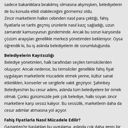
sadece bakanlıklara bırakılmış olmasına alışmışken, belediyelerin
de bu konuda etkili olabileceğini görmemiz oldu.
Zincir marketlerin halkın cebinden nasıl para çektiği, fahiş
fiyatlarla ve tarihi geçmiş ürünlerle nasıl kazç sağladığı, uzun
zamandır kamuoyunun gündeminde. Ancak bu sorun karşısında
çözüm arayışları genellikle merkezi yönetimden bekleniyor. Oysa
öğrendik ki, bu iş aslında belediyelerin de sorumluluğunda.
Belediyelerin Kayıtsızlığı
Haberin Doğru Adresi.
Belediye yönetimleri, halk tarafından seçilen temsilcilerden
oluşuyor. Ancak nedense, bu temsilciler genellikle fahiş fiyat
uygulayan marketlerle mücadele etmek yerine, kültür sanat
etkinlikleri, konserler ve sergilerle vakit geçiriyor. Şahinbey
Belediyesi’nin bu cesur adımı, aslında tüm belediyelere bir örnek
olmalı. Çünkü günümüzde pek çok belediye, halkı soyan zincir
marketlere karşı sessiz kalıyor. Bu sessizlik, marketlerin daha da
cesur adımlar atmasına yol açıyor.
Fahiş Fiyatlarla Nasıl Mücadele Edilir?
Gaziantep'te başlatılan bu uygulama, aslında çok daha geniş bir