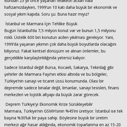
Bundan 25 yıl önce yaşanan felaketin acıları hâlâ
hafızamızdayken, 1999’un 10 katı daha büyük bir ekonomik ve
sosyal yıkım kapıda. Soru şu: Buna hazır mıyız?
İstanbul ve Marmara İçin Tehlike Büyük
Bugün İstanbul’da 7,5 milyon konut var ve bunun 1,5 milyonu
riskli. Üstelik 600 bin konutun acilen yıkılması gerekiyor. Yani,
1999’da yaşanan yıkımın çok daha büyük boyutlarda olacağını
biliyoruz. Fakat kentsel dönüşüm ve alınan önlemler, bu
Haberin Doğru Adresi.
gerçeklikle karşılaştırıldığında yetersiz kalıyor.
Sadece İstanbul değil! Bursa, Kocaeli, Sakarya, Tekirdağ gibi
şehirler de Marmara Fayı’nın etkisi altında ve bu bölgeler,
Türkiye’nin sanayi ve ticaret üssü konumunda. Olası bir
depremde sadece binalar değil, limanlar, sanayi tesisleri, finans
merkezleri ve lojistik altyapı da büyük zarar görecek.
Deprem Türkiye’yi Ekonomik Krize Sürükleyebilir
Marmara, Türkiye’nin GSMH’sinin %45’ini üretiyor. İstanbul ise tek
başına %30’luk bir paya sahip. Böylesine büyük bir üretim
merkezi ağır hasar aldığında, ekonomik toparlanma en az 15-20