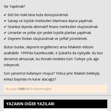
Ne Yapılmalı?
✔ 600 bin riskli bina hızla dönüştürülmeli.
✔ Sanayi ve lojistik merkezleri Marmara dışına yayılmalı.
✔ İstanbul dışında alternatif finans merkezleri oluşturulmalı.
✔ Limanlar ve yollar için yedek lojistik planları yapılmalı.
✔ Deprem fonları oluşturulmalı ve şeffaf yönetilmeli.
Bütün bunlar, depremi engellemez ama felaketin etkisini
azaltabilir. 1999’da hazırlıksızdık, 6 Şubat’ta da öyleydik. Bu kez
dersimizi almazsak, bu ihmalin bedelini tüm Türkiye çok ağır
ödeyecek.
Son şansımızı kullanıyor muyuz? Yoksa yine felaketi bekleyip,
enkaz başında mı karar alacağız?
Bu yazı
5668
defa okunmuştur.
YAZARIN DİĞER YAZILARI