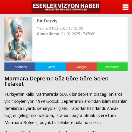
ANASAYFA
Bir Derviş
KATEGORİLER
Tarih:
04-02-2025 17:05:00
Güncelleme:
04-02-2025 17:05:00
YAZARLAR
ANKETLER
FOTO GALERİ
Facebook
Twitter
Google+
Whatsapp
Marmara Depremi: Göz Göre Göre Gelen
VİDEO GALERİ
Felaket
Türkiye’nin kalbi Marmara’da büyük bir deprem olacağı onlarca
KÜNYE
yıldır söyleniyor. 1999 Gölcük Depremi’nin ardından bilim insanları
defalarca uyardı, senaryolar çizildi, raporlar hazırlandı. Ancak
İLETİŞİM
bugün geldiğimiz noktada, İstanbul başta olmak üzere tüm
Marmara Bölgesi, büyük bir felakete hâlâ hazırlıksız.