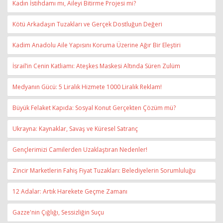
Kadın İstihdamı mı, Aileyi Bitirme Projesi mi?
Kötü Arkadaşın Tuzakları ve Gerçek Dostluğun Değeri
Kadim Anadolu Aile Yapısını Koruma Üzerine Ağır Bir Eleştiri
İsrail’in Cenin Katliamı: Ateşkes Maskesi Altında Süren Zulüm
Medyanın Gücü: 5 Liralık Hizmete 1000 Liralık Reklam!
Büyük Felaket Kapıda: Sosyal Konut Gerçekten Çözüm mü?
Ukrayna: Kaynaklar, Savaş ve Küresel Satranç
Gençlerimizi Camilerden Uzaklaştıran Nedenler!
Zincir Marketlerin Fahiş Fiyat Tuzakları: Belediyelerin Sorumluluğu
12 Adalar: Artık Harekete Geçme Zamanı
Gazze'nin Çığlığı, Sessizliğin Suçu