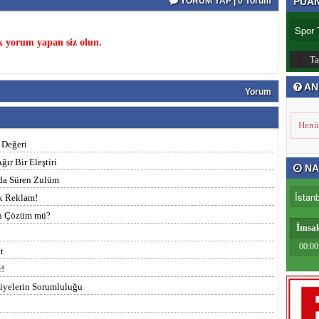
YORUM YAP | 0 Yorum
PUA
k yorum yapan siz olun.
T
AN
Yorum
Henü
 Değeri
ır Bir Eleştiri
NA
nda Süren Zulüm
ık Reklam!
en Çözüm mü?
İmsa
00:00
t
r!
diyelerin Sorumluluğu