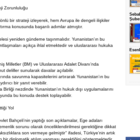
eji Zorunluluğu
Sebah
Şubes
lü bir strateji izleyerek, hem Avrupa ile dengeli ilişkiler
tırma konusunda başarılı adımlar atmıştır.
elesi yeniden gündeme taşınmalıdır. Yunanistan’ın bu
ntlaşmaları açıkça ihlal etmektedir ve uluslararası hukuka
Esenl
ş Milletler (BM) ve Uluslararası Adalet Divanı’nda
t deliller sunularak davalar açılabilir.
arında savunma kapasitelerini artırarak Yunanistan’ın bu
rıcı bir yanıt verebilir.
 Birliği nezdinde Yunanistan’ın hukuk dışı uygulamalarını
yunda bu konuda destek toplayabilir.
tiği Yol
evlet Bahçeli’nin yaptığı son açıklamalar, Ege adaları
emenlik sorunu olarak önceliklendirilmesi gerektiğine dikkat
ksızlıklara son vermeye gelmiştir” ifadesi, Türkiye’nin artık
 bir diplomatik atılım yapması gerektiğini göstermektedir.