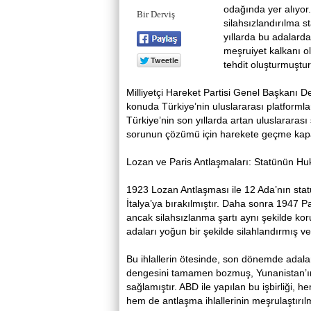
odağında yer alıyor.
Bir Derviş
silahsızlandırılma s
yıllarda bu adalard
meşruiyet kalkanı ol
tehdit oluşturmuştur
Milliyetçi Hareket Partisi Genel Başkanı D
konuda Türkiye’nin uluslararası platforml
Türkiye’nin son yıllarda artan uluslararası
sorunun çözümü için harekete geçme kapasi
Lozan ve Paris Antlaşmaları: Statünün Huk
1923 Lozan Antlaşması ile 12 Ada’nın stat
İtalya’ya bırakılmıştır. Daha sonra 1947 P
ancak silahsızlanma şartı aynı şekilde ko
adaları yoğun bir şekilde silahlandırmış v
Bu ihlallerin ötesinde, son dönemde adalar
dengesini tamamen bozmuş, Yunanistan’ın
sağlamıştır. ABD ile yapılan bu işbirliği, h
hem de antlaşma ihlallerinin meşrulaştırı