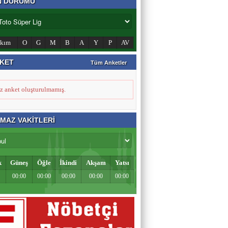
N DURUMU
Hamburgun karanlık sokakları
Zahid Medeni
akım
O
G
M
B
A
Y
P
AV
Şehir ve Aile Şurasının Düşündürdükleri (2)
KET
Tüm Anketler
Şeref Yumurtacı
z anket oluşturulmamış.
Bir İnsanlık Mektebi: Tosya Yaren Kültürü
MAZ VAKİTLERİ
k
Güneş
Öğle
İkindi
Akşam
Yatsı
00:00
00:00
00:00
00:00
00:00