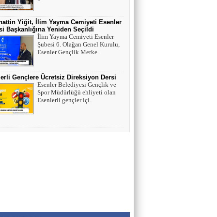
MUSTAFA KARACA
HAYVAN HAKLARI
attin Yiğit, İlim Yayma Cemiyeti Esenler
i Başkanlığına Yeniden Seçildi
İlim Yayma Cemiyeti Esenler
Şubesi 6. Olağan Genel Kurulu,
AV. SEDAT İLBEGİ
Esenler Gençlik Merke..
YENİ PARTİ (Seçilmişlerin Mahvına,
Statükonun Devamına…)
erli Gençlere Ücretsiz Direksiyon Dersi
Esenler Belediyesi Gençlik ve
Spor Müdürlüğü ehliyeti olan
HAMZA BALCI
Esenlerli gençler içi..
"DİRİ DİRİ TOPRAĞA GÖMÜLEN
KIZA,HANGİ GÜNAHTAN ÖTÜRÜ
ÖLDÜRÜLDÜĞÜ SORULDUĞU
ZAMAN..." (TEKVİR, 8-9)
Uğur Çoban
Hız, Strateji ve Heyecanın Buluştuğu Spor
Nedir? VOLEYBOL
Muhammed Bolat
Uzayın Derinliklerinde Bir Yaşam Arayışı