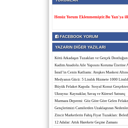
YORUMLAR
Henüz Yorum Eklenmemiştir.Bu Yazı'ya il
FACEBOOK YORUM
YAZARIN DİĞER YAZILARI
Kötü Arkadaşın Tuzakları ve Gerçek Dostluğun
Kadim Anadolu Aile Yapısını Koruma Üzerine Ağ
İsrail’in Cenin Katliamı: Ateşkes Maskesi Altı
Medyanın Gücü: 5 Liralık Hizmete 1000 Liral
Büyük Felaket Kapıda: Sosyal Konut Gerçekt
Ukrayna: Kaynaklar, Savaş ve Küresel Satranç
Marmara Depremi: Göz Göre Göre Gelen Felake
Gençlerimizi Camilerden Uzaklaştıran Nedenle
Zincir Marketlerin Fahiş Fiyat Tuzakları: Bele
12 Adalar: Artık Harekete Geçme Zamanı