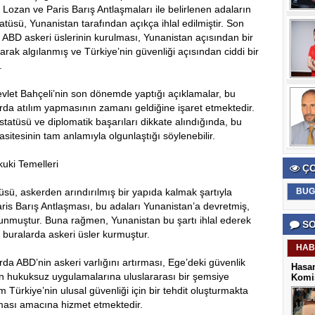
 Lozan ve Paris Barış Antlaşmaları ile belirlenen adaların
tatüsü, Yunanistan tarafından açıkça ihlal edilmiştir. Son
a ABD askeri üslerinin kurulması, Yunanistan açısından bir
arak algılanmış ve Türkiye’nin güvenliği açısından ciddi bir
.
evlet Bahçeli’nin son dönemde yaptığı açıklamalar, bu
arda atılım yapmasının zamanı geldiğine işaret etmektedir.
 statüsü ve diplomatik başarıları dikkate alındığında, bu
tesinin tam anlamıyla olgunlaştığı söylenebilir.
uki Temelleri
ÇO
üsü, askerden arındırılmış bir yapıda kalmak şartıyla
BUG
aris Barış Antlaşması, bu adaları Yunanistan’a devretmiş,
runmuştur. Buna rağmen, Yunanistan bu şartı ihlal ederek
SO
e buralarda askeri üsler kurmuştur.
HAB
da ABD’nin askeri varlığını artırması, Ege’deki güvenlik
Hasan
 hukuksuz uygulamalarına uluslararası bir şemsiye
Komis
em Türkiye’nin ulusal güvenliği için bir tehdit oluşturmakta
lması amacına hizmet etmektedir.