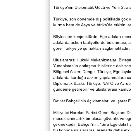
Türkiye’nin Diplomatik Gücü ve Yeni Strat
Türkiye, son dönemde dış politikada çok yön
kurma hem de Asya ve Afrika’da etkisini ar
Böylesi bir konjonktürde, Ege adaları mes
adalarda askeri faaliyetlerde bulunması, a
göre Türkiye’ye şu hakları sağlamaktadır:
Uluslararası Hukuki Mekanizmalar: Birleşmi
Yunanistan’ın antlaşma ihlallerine dair somu
Bölgesel Askeri Denge: Türkiye, Ege kıyıl
adalarda kurduğu askeri yapılanmalara caydı
Diplomatik Baskı: Türkiye, NATO ve Avrupa
gündeme getirebilir ve uluslararası kamuo
Devlet Bahçeli’nin Açıklamaları ve İşaret Et
Milliyetçi Hareket Partisi Genel Başkanı D
meselesinin artık bir ulusal güvenlik ve eg
çekmektedir. Bahçeli’nin, “Sıra Ege’deki ha
bu konuda uluslararası arenada daha etkin