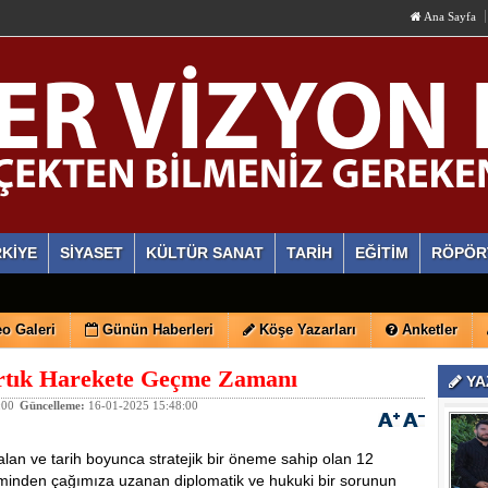
Ana Sayfa
KİYE
SİYASET
KÜLTÜR SANAT
TARİH
EĞİTİM
RÖPÖR
o Galeri
Günün Haberleri
Köşe Yazarları
Anketler
rtık Harekete Geçme Zamanı
YA
:00
Güncelleme:
16-01-2025 15:48:00
alan ve tarih boyunca stratejik bir öneme sahip olan 12
inden çağımıza uzanan diplomatik ve hukuki bir sorunun