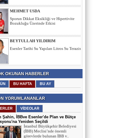
Bozukluğu Üzerinde Etkisi
BEYTULLAH YILDIRIM
Esenler Tarihi Su Yapıları Litros Su Terazisi
HÜSEYİN YILMAZ
TEŞEKKÜRLER
K OKUNAN HABERLER
TARIK SEZAİ KARATEPE
ÜN
BU HAFTA
BU AY
İstanbul Sözleşmesi değil, 'Veda Hutbesi!
N YORUMLANANLAR
ERLER
VİDEOLAR
AYŞE GÜL ÖZER
Aklın Sustuğu Yerde, “Ş İ D D E T”
 Şahin, İBBve Esenler'de Plan ve Bütçe
Konuşur!
yonu'na Yeniden Seçildi
İstanbul Büyükşehir Belediyesi
(İBB) Meclisi’nde önemli
görevlerde bulunan İBB v..