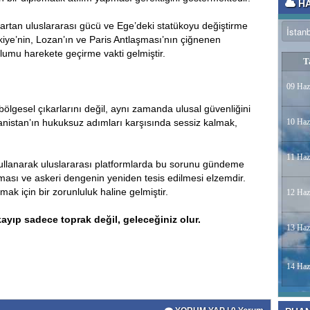
HA
 artan uluslararası gücü ve Ege’deki statükoyu değiştirme
kiye’nin, Lozan’ın ve Paris Antlaşması’nın çiğnenen
lumu harekete geçirme vakti gelmiştir.
T
09 Haz
ölgesel çıkarlarını değil, aynı zamanda ulusal güvenliğini
nanistan’ın hukuksuz adımları karşısında sessiz kalmak,
10 Haz
11 Haz
kullanarak uluslararası platformlarda bu sorunu gündeme
ası ve askeri dengenin yeniden tesis edilmesi elzemdir.
amak için bir zorunluluk haline gelmiştir.
12 Haz
ayıp sadece toprak değil, geleceğiniz olur.
13 Haz
14 Haz