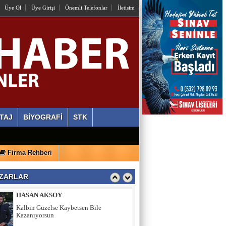
Üye Ol
Üye Girişi
Önemli Telefonlar
İletisim
OSMAN HAZIR
İstiyorlar Ki Unutalım!
AYLİN ALVEREN ÖZEN
SEN SACA GEL YETER
ERDİ ÖZGÜL
TAJ
BİYOGRAFİ
STK
Ahlaki Yozlaşma Platformları
Firma Rehberi
HASAN AKSOY
Kalbin Güzelse Kaybetsen Bile
ZARLAR
Kazanıyorsun
MEHMET USDA
Sporun Dikkat Eksikliği ve Hipertivite