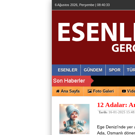
6 Ağustos 2026, Perşembe | 08:40:33
ESENLER
GÜNDEM
SPOR
TÜR
Ana Sayfa
Foto Galeri
Vide
12 Adalar: A
Tarih:
16-01-2025 15:48
Ege Denizi'nde yer 
Ada, Osmanlı dönem