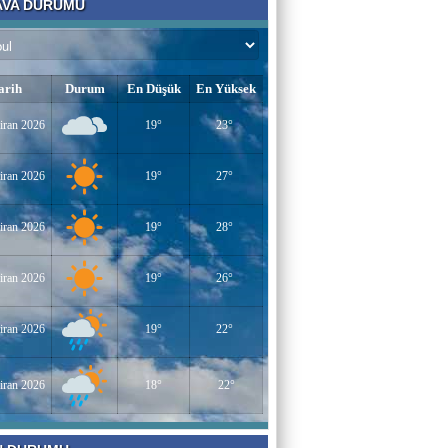
VA DURUMU
Bir Derviş
Kadın İstihdamı mı, Aileyi Bitirme Projesi
mi?
arih
Durum
En Düşük
En Yüksek
iran 2026
19°
23°
Tarık Sharabaty
Yapay Zeka ve İş Hayatındaki Değişimler
iran 2026
19°
27°
iran 2026
19°
28°
Esenlerin Ablası
BAŞARILI OLMANIN SIRLARI
iran 2026
19°
26°
iran 2026
19°
22°
Sümeyye KAYA
Miraç Gecesi
iran 2026
18°
22°
Muhammed Süleyman Çelebi