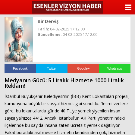
ANASAYFA
Bir Derviş
KATEGORİLER
Tarih:
04-02-2025 17:12:00
Güncelleme:
04-02-2025 17:12:00
YAZARLAR
ANKETLER
FOTO GALERİ
Facebook
Twitter
Google+
Whatsapp
Medyanın Gücü: 5 Liralık Hizmete 1000 Liralık
VİDEO GALERİ
Reklam!
İstanbul Büyükşehir Belediyesi’nin (İBB) Kent Lokantaları projesi,
KÜNYE
kamuoyuna büyük bir sosyal hizmet gibi sunuldu. Resmi verilere
göre, bu lokantalarda günde 40 TL’ye yemek yiyebilen insan
İLETİŞİM
sayısı yalnızca 4412. Ancak, İstanbul’un AK Parti yönetimindeki
ilçelerinde bu sayıda insana zaten ücretsiz yemek dağıtılıyor.
Fakat buradaki asıl mesele hizmetin kendisinden çok, hizmetin