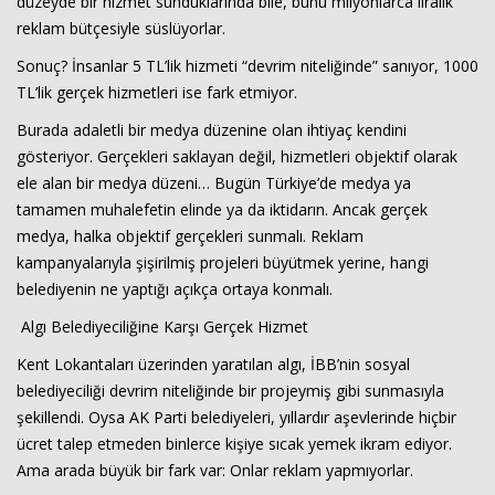
düzeyde bir hizmet sunduklarında bile, bunu milyonlarca liralık
reklam bütçesiyle süslüyorlar.
Sonuç? İnsanlar 5 TL’lik hizmeti “devrim niteliğinde” sanıyor, 1000
TL’lik gerçek hizmetleri ise fark etmiyor.
Burada adaletli bir medya düzenine olan ihtiyaç kendini
gösteriyor. Gerçekleri saklayan değil, hizmetleri objektif olarak
ele alan bir medya düzeni… Bugün Türkiye’de medya ya
tamamen muhalefetin elinde ya da iktidarın. Ancak gerçek
medya, halka objektif gerçekleri sunmalı. Reklam
kampanyalarıyla şişirilmiş projeleri büyütmek yerine, hangi
belediyenin ne yaptığı açıkça ortaya konmalı.
Algı Belediyeciliğine Karşı Gerçek Hizmet
Kent Lokantaları üzerinden yaratılan algı, İBB’nin sosyal
belediyeciliği devrim niteliğinde bir projeymiş gibi sunmasıyla
şekillendi. Oysa AK Parti belediyeleri, yıllardır aşevlerinde hiçbir
ücret talep etmeden binlerce kişiye sıcak yemek ikram ediyor.
Ama arada büyük bir fark var: Onlar reklam yapmıyorlar.