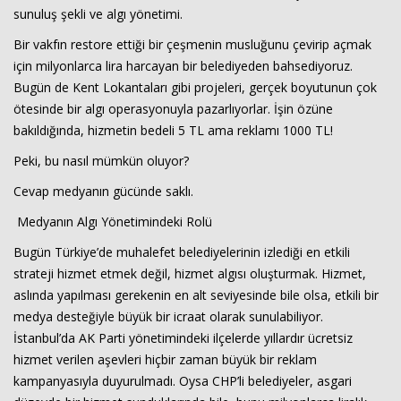
sunuluş şekli ve algı yönetimi.
Bir vakfın restore ettiği bir çeşmenin musluğunu çevirip açmak
için milyonlarca lira harcayan bir belediyeden bahsediyoruz.
Bugün de Kent Lokantaları gibi projeleri, gerçek boyutunun çok
ötesinde bir algı operasyonuyla pazarlıyorlar. İşin özüne
bakıldığında, hizmetin bedeli 5 TL ama reklamı 1000 TL!
Peki, bu nasıl mümkün oluyor?
Haberin Doğru Adresi.
Cevap medyanın gücünde saklı.
Medyanın Algı Yönetimindeki Rolü
Bugün Türkiye’de muhalefet belediyelerinin izlediği en etkili
strateji hizmet etmek değil, hizmet algısı oluşturmak. Hizmet,
aslında yapılması gerekenin en alt seviyesinde bile olsa, etkili bir
medya desteğiyle büyük bir icraat olarak sunulabiliyor.
İstanbul’da AK Parti yönetimindeki ilçelerde yıllardır ücretsiz
hizmet verilen aşevleri hiçbir zaman büyük bir reklam
kampanyasıyla duyurulmadı. Oysa CHP’li belediyeler, asgari