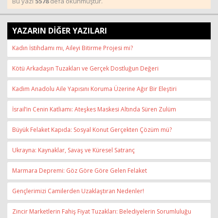
Bu yazı
5578
defa okunmuştur.
YAZARIN DİĞER YAZILARI
Kadın İstihdamı mı, Aileyi Bitirme Projesi mi?
Kötü Arkadaşın Tuzakları ve Gerçek Dostluğun Değeri
Kadim Anadolu Aile Yapısını Koruma Üzerine Ağır Bir Eleştiri
İsrail’in Cenin Katliamı: Ateşkes Maskesi Altında Süren Zulüm
Büyük Felaket Kapıda: Sosyal Konut Gerçekten Çözüm mü?
Ukrayna: Kaynaklar, Savaş ve Küresel Satranç
Marmara Depremi: Göz Göre Göre Gelen Felaket
Gençlerimizi Camilerden Uzaklaştıran Nedenler!
Zincir Marketlerin Fahiş Fiyat Tuzakları: Belediyelerin Sorumluluğu