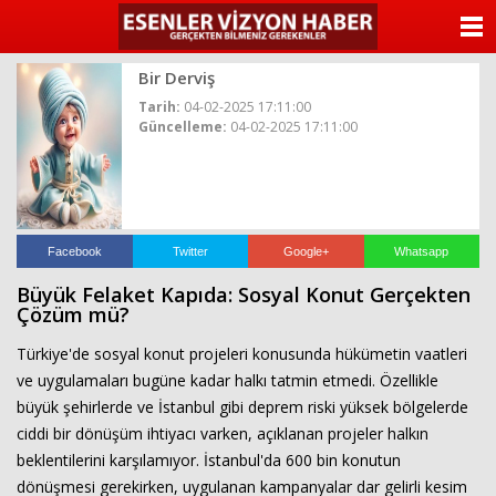
ANASAYFA
Bir Derviş
KATEGORİLER
Tarih:
04-02-2025 17:11:00
Güncelleme:
04-02-2025 17:11:00
YAZARLAR
ANKETLER
FOTO GALERİ
Facebook
Twitter
Google+
Whatsapp
Büyük Felaket Kapıda: Sosyal Konut Gerçekten
VİDEO GALERİ
Çözüm mü?
Türkiye'de sosyal konut projeleri konusunda hükümetin vaatleri
KÜNYE
ve uygulamaları bugüne kadar halkı tatmin etmedi. Özellikle
büyük şehirlerde ve İstanbul gibi deprem riski yüksek bölgelerde
İLETİŞİM
ciddi bir dönüşüm ihtiyacı varken, açıklanan projeler halkın
beklentilerini karşılamıyor. İstanbul'da 600 bin konutun
dönüşmesi gerekirken, uygulanan kampanyalar dar gelirli kesim