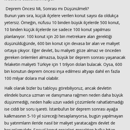
Deprem Öncesi Mi, Sonrası mı Düşünülmeli?
Bunun yanı sıra, küçük ilçelere verilen konut sayısı da oldukça
yetersiz. Örneğin, nüfusu 10 binden büyük ilçelerde 500 konut,
10 binden küçük ilçelerde ise sadece 100 konut yapılması
planlanıyor. 100 konut için 20 bin metrekare alan gerektiği
düşünüldüğünde, 600 bin konut için devasa bir alan ve maliyet
ortaya çıkıyor. Eğer devlet, bu maliyeti göze almaz ve önceden
gereken önlemleri almazsa, büyük bir deprem sonrası yaşanacak
felaketin maliyeti Türkiye için 1 trilyon doları bulacak. Oysa, 600
bin konutun deprem öncesi inşa edilmesi altyapı dahil en fazla
100 milyar dolara mal olabilir.
Halk olarak bizler bu tabloyu görebiliyoruz, ancak devletin
elindeki bunca uzman ve danışmana rağmen neden daha büyük
düşünmediği, neden halkı uzun vadeli çözümlerle rahatlatmadığı
ise ciddi bir soru işareti. İstanbul’un bir deprem sonrası ayağa
kalkmasının 5-10 yıl süreceği hesaplanıyorsa, bugün yapılmayan
bu yatırımların ileride nasıl bir maliyet yaratacağını devlet de
hesaplamalıdır. Sosyal konut projeleri gerçekten halka hitap