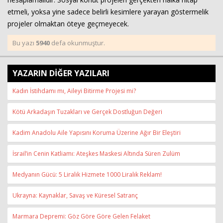
etmeli, yoksa yine sadece belirli kesimlere yarayan göstermelik
projeler olmaktan öteye geçmeyecek.
Bu yazı
5940
defa okunmuştur.
YAZARIN DİĞER YAZILARI
Kadın İstihdamı mı, Aileyi Bitirme Projesi mi?
Kötü Arkadaşın Tuzakları ve Gerçek Dostluğun Değeri
Kadim Anadolu Aile Yapısını Koruma Üzerine Ağır Bir Eleştiri
İsrail’in Cenin Katliamı: Ateşkes Maskesi Altında Süren Zulüm
Medyanın Gücü: 5 Liralık Hizmete 1000 Liralık Reklam!
Ukrayna: Kaynaklar, Savaş ve Küresel Satranç
Marmara Depremi: Göz Göre Göre Gelen Felaket