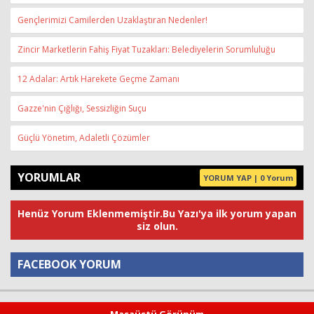
Gençlerimizi Camilerden Uzaklaştıran Nedenler!
Zincir Marketlerin Fahiş Fiyat Tuzakları: Belediyelerin Sorumluluğu
12 Adalar: Artık Harekete Geçme Zamanı
Gazze'nin Çığlığı, Sessizliğin Suçu
Güçlü Yönetim, Adaletli Çözümler
YORUMLAR
YORUM YAP | 0 Yorum
Henüz Yorum Eklenmemiştir.Bu Yazı'ya ilk yorum yapan
siz olun.
FACEBOOK YORUM
Yorum