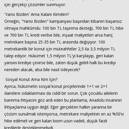
için gerçekçi çözümler sunmuyor.
'Yarısı Bizden' Ama Kalanı Kimden?
Örneğin, "Yarısı Bizden" kampanyası başından itibaren başarısız
olmaya mahkûmdu. 100 bin TL taşınma desteği, 700 bin TL hibe
ve 700 bin TL kredi verilse bile, inşaat maliyetleri arsa hariç
metrekare başına 25-35 bin TL arasında değişiyor. 100
metrekarelik bir konut için müteahhitler 2,5 ila 3,5 milyon TL
talep ediyor. Hükümet 1,5 milyon TL'yi karşılayıp, geri kalan
Haberin Doğru Adresi.
yarısını krediye çevirse bile, zaten düşük gelirli halk bu krediyi
nereden alacak, alsa bile nasıl ödeyecek?
Sosyal Konut Ama Kim İçin?
Ayrıca, hükümetin sosyal konut projelerinde 1+1 ve 2+1
dairelere odaklanması da ciddi bir sorun. Çok çocuklu ailelerin
barınma ihtiyacını göz ardı eden bu planlama, Anadolu insanının
ihtiyaçlarına uygun değil. Eğer gerçekten halkın yararına bir
çözüm sunulmak isteniyorsa, metrekare maliyetinin en az %50’si
hibe edilmeli ve geri kalan kısım uzun vadeli, düşük faizli
kredilerle desteklenmeliydi.