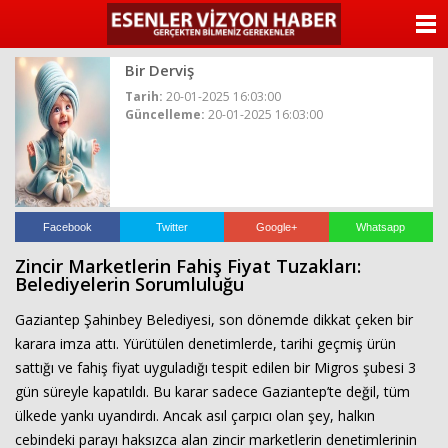
ANASAYFA
Bir Derviş
KATEGORİLER
Tarih:
20-01-2025 16:03:00
Güncelleme:
20-01-2025 16:03:00
YAZARLAR
ANKETLER
FOTO GALERİ
Facebook
Twitter
Google+
Whatsapp
Zincir Marketlerin Fahiş Fiyat Tuzakları:
VİDEO GALERİ
Belediyelerin Sorumluluğu
Gaziantep Şahinbey Belediyesi, son dönemde dikkat çeken bir
KÜNYE
karara imza attı. Yürütülen denetimlerde, tarihi geçmiş ürün
sattığı ve fahiş fiyat uyguladığı tespit edilen bir Migros şubesi 3
İLETİŞİM
gün süreyle kapatıldı. Bu karar sadece Gaziantep’te değil, tüm
ülkede yankı uyandırdı. Ancak asıl çarpıcı olan şey, halkın
cebindeki parayı haksızca alan zincir marketlerin denetimlerinin