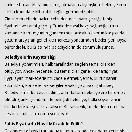
sadece bakanlıklara bırakılmış olmasına alışmışken, belediyelerin
de bu konuda etkili olabileceğini görmemiz oldu.
Zincir marketlerin halkın cebinden nasıl para çektiği, fahiş
fiyatlarla ve tarihi geçmiş ürünlerle nasıl kazç sağladığı, uzun
zamandır kamuoyunun gündeminde. Ancak bu sorun karşısında
çözüm arayışları genellikle merkezi yönetimden bekleniyor. Oysa
öğrendik ki, bu iş aslında belediyelerin de sorumluluğunda.
Belediyelerin Kayıtsızlığı
Haberin Doğru Adresi.
Belediye yönetimleri, halk tarafından seçilen temsilcilerden
oluşuyor. Ancak nedense, bu temsilciler genellikle fahiş fiyat
uygulayan marketlerle mücadele etmek yerine, kültür sanat
etkinlikleri, konserler ve sergilerle vakit geçiriyor. Şahinbey
Belediyesi’nin bu cesur adımı, aslında tüm belediyelere bir örnek
olmalı. Çünkü günümüzde pek çok belediye, halkı soyan zincir
marketlere karşı sessiz kalıyor. Bu sessizlik, marketlerin daha da
cesur adımlar atmasına yol açıyor.
Fahiş Fiyatlarla Nasıl Mücadele Edilir?
Gaziantep'te başlatılan bu uygulama, aslında çok daha geniş bir