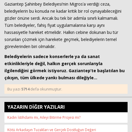
Gaziantep Şahinbey Belediyesi’nin Migros’a verdiği ceza,
belediyelerin bu konuda ne kadar kritik bir rol oynayabileceğini
gözler önüne serdi. Ancak bu tek bir adımla sınırlı kalmamalı.
Tüm belediyeler, fahiş fiyat uygulamalarına karşı aynı
hassasiyetle hareket etmelidir. Halkın cebine dokunan bu tür
sorunları çözmek için harekete geçmek, belediyelerin temel
görevlerinden biri olmalıdır.
Belediyelerin sadece konserlerle ya da sanat
etkinlikleriyle değil, halkın gerçek sorunlarıyla
ilgilendiğini görmek istiyoruz. Gaziantep’te başlatılan bu
çıkışın, tüm ülkede yankı bulması dileğiyle…
Bu yazı
5714
defa okunmuştur.
YAZARIN DİĞER YAZILARI
Kadın İstihdamı mı, Aileyi Bitirme Projesi mi?
Kötü Arkadaşın Tuzakları ve Gerçek Dostluğun Değeri