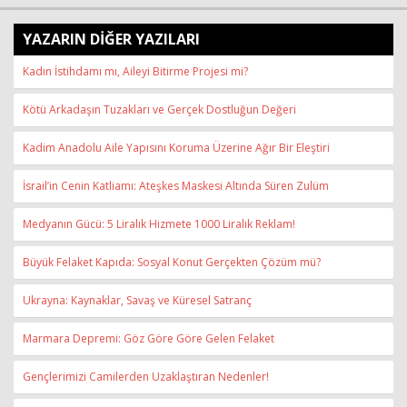
YAZARIN DİĞER YAZILARI
Kadın İstihdamı mı, Aileyi Bitirme Projesi mi?
Kötü Arkadaşın Tuzakları ve Gerçek Dostluğun Değeri
Kadim Anadolu Aile Yapısını Koruma Üzerine Ağır Bir Eleştiri
İsrail’in Cenin Katliamı: Ateşkes Maskesi Altında Süren Zulüm
Medyanın Gücü: 5 Liralık Hizmete 1000 Liralık Reklam!
Büyük Felaket Kapıda: Sosyal Konut Gerçekten Çözüm mü?
Ukrayna: Kaynaklar, Savaş ve Küresel Satranç
Marmara Depremi: Göz Göre Göre Gelen Felaket
Gençlerimizi Camilerden Uzaklaştıran Nedenler!