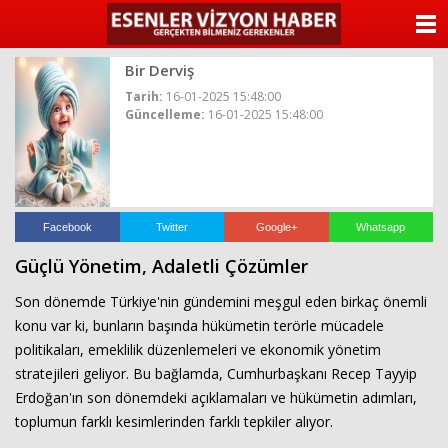
ANASAYFA
Bir Derviş
KATEGORİLER
Tarih:
16-01-2025 15:48:00
Güncelleme:
16-01-2025 15:48:00
YAZARLAR
ANKETLER
FOTO GALERİ
Facebook
Twitter
Google+
Whatsapp
Güçlü Yönetim, Adaletli Çözümler
VİDEO GALERİ
Son dönemde Türkiye'nin gündemini meşgul eden birkaç önemli
KÜNYE
konu var ki, bunların başında hükümetin terörle mücadele
politikaları, emeklilik düzenlemeleri ve ekonomik yönetim
İLETİŞİM
stratejileri geliyor. Bu bağlamda, Cumhurbaşkanı Recep Tayyip
Erdoğan'ın son dönemdeki açıklamaları ve hükümetin adımları,
toplumun farklı kesimlerinden farklı tepkiler alıyor.