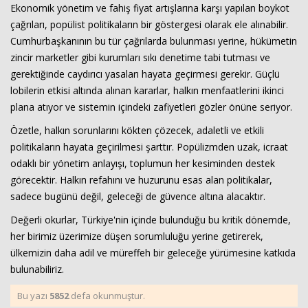
Ekonomik yönetim ve fahiş fiyat artışlarına karşı yapılan boykot
çağrıları, popülist politikaların bir göstergesi olarak ele alınabilir.
Cumhurbaşkanının bu tür çağrılarda bulunması yerine, hükümetin
zincir marketler gibi kurumları sıkı denetime tabi tutması ve
gerektiğinde caydırıcı yasaları hayata geçirmesi gerekir. Güçlü
lobilerin etkisi altında alınan kararlar, halkın menfaatlerini ikinci
plana atıyor ve sistemin içindeki zafiyetleri gözler önüne seriyor.
Özetle, halkın sorunlarını kökten çözecek, adaletli ve etkili
politikaların hayata geçirilmesi şarttır. Popülizmden uzak, icraat
odaklı bir yönetim anlayışı, toplumun her kesiminden destek
görecektir. Halkın refahını ve huzurunu esas alan politikalar,
sadece bugünü değil, geleceği de güvence altına alacaktır.
Değerli okurlar, Türkiye'nin içinde bulunduğu bu kritik dönemde,
her birimiz üzerimize düşen sorumluluğu yerine getirerek,
ülkemizin daha adil ve müreffeh bir geleceğe yürümesine katkıda
bulunabiliriz.
Bu yazı
5852
defa okunmuştur.