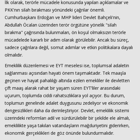
İlk olarak, terörle mücadele konusunda yapılan açıklamalar ve
PKK'nın silah bırakması yönündeki çağrılar önemli.
Cumhurbaşkanı Erdoğan ve MHP lideri Devlet Bahçeli'nin,
Abdullah Öcalan üzerinden terör örgütüne yönelik "silah
bırakma" çağrısında bulunmaları, ön koşul olmaksızın terörle
mücadelede kararlı bir adım olarak görülebilir. Ancak bu süreç,
sadece çağrılara değil, somut adımlar ve etkin politikalara dayalı
olmalıdır.
Haberin Doğru Adresi.
Emeklilik düzenlemesi ve EYT meselesi ise, toplumsal adaletin
sağlanması açısından hayati önem taşımaktadır. Tek maaşla
geçinen ve hayat pahalılığı altında ezilen emekliler ile devletten
çift maaş alarak rahat bir yaşam süren EYT’liler arasındaki
uçurum, toplumda ciddi rahatsızlıklara yol açıyor. Bu durum,
toplumun genelinde adalet duygusunu zedeliyor ve ekonomik
dengesizlikleri daha da derinleştiriyor. Devlet, emeklilik sistemi
üzerindeki reformları adil ve sürdürülebilir bir şekilde ele almalı,
emeklilikte yaşa takılan vatandaşların mağduriyetini giderirken,
ekonomik gerçeklikleri de göz önünde bulundurmalıdır.