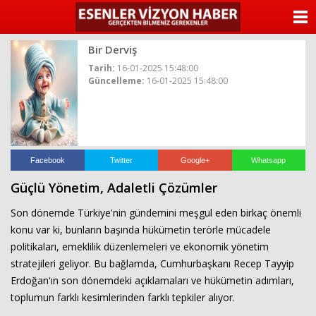
ANASAYFA
Bir Derviş
KATEGORİLER
Tarih:
16-01-2025 15:48:00
Güncelleme:
16-01-2025 15:48:00
YAZARLAR
ANKETLER
FOTO GALERİ
Facebook
Twitter
Google+
Whatsapp
Güçlü Yönetim, Adaletli Çözümler
VİDEO GALERİ
Son dönemde Türkiye'nin gündemini meşgul eden birkaç önemli
KÜNYE
konu var ki, bunların başında hükümetin terörle mücadele
politikaları, emeklilik düzenlemeleri ve ekonomik yönetim
İLETİŞİM
stratejileri geliyor. Bu bağlamda, Cumhurbaşkanı Recep Tayyip
Erdoğan'ın son dönemdeki açıklamaları ve hükümetin adımları,
toplumun farklı kesimlerinden farklı tepkiler alıyor.