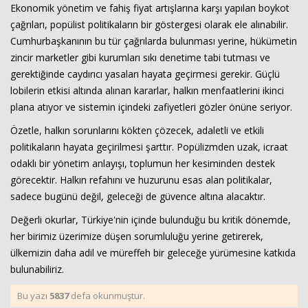
Ekonomik yönetim ve fahiş fiyat artışlarına karşı yapılan boykot
çağrıları, popülist politikaların bir göstergesi olarak ele alınabilir.
Cumhurbaşkanının bu tür çağrılarda bulunması yerine, hükümetin
zincir marketler gibi kurumları sıkı denetime tabi tutması ve
gerektiğinde caydırıcı yasaları hayata geçirmesi gerekir. Güçlü
lobilerin etkisi altında alınan kararlar, halkın menfaatlerini ikinci
plana atıyor ve sistemin içindeki zafiyetleri gözler önüne seriyor.
Özetle, halkın sorunlarını kökten çözecek, adaletli ve etkili
politikaların hayata geçirilmesi şarttır. Popülizmden uzak, icraat
odaklı bir yönetim anlayışı, toplumun her kesiminden destek
görecektir. Halkın refahını ve huzurunu esas alan politikalar,
sadece bugünü değil, geleceği de güvence altına alacaktır.
Değerli okurlar, Türkiye'nin içinde bulunduğu bu kritik dönemde,
her birimiz üzerimize düşen sorumluluğu yerine getirerek,
ülkemizin daha adil ve müreffeh bir geleceğe yürümesine katkıda
bulunabiliriz.
Bu yazı
5837
defa okunmuştur.