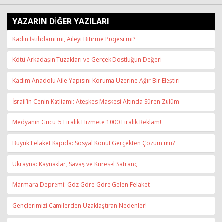
YAZARIN DİĞER YAZILARI
Kadın İstihdamı mı, Aileyi Bitirme Projesi mi?
Kötü Arkadaşın Tuzakları ve Gerçek Dostluğun Değeri
Kadim Anadolu Aile Yapısını Koruma Üzerine Ağır Bir Eleştiri
İsrail’in Cenin Katliamı: Ateşkes Maskesi Altında Süren Zulüm
Medyanın Gücü: 5 Liralık Hizmete 1000 Liralık Reklam!
Büyük Felaket Kapıda: Sosyal Konut Gerçekten Çözüm mü?
Ukrayna: Kaynaklar, Savaş ve Küresel Satranç
Marmara Depremi: Göz Göre Göre Gelen Felaket
Gençlerimizi Camilerden Uzaklaştıran Nedenler!