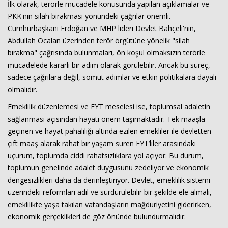
İlk olarak, terörle mücadele konusunda yapılan açıklamalar ve
PKK'nın silah bırakması yönündeki çağrılar önemli.
Cumhurbaşkanı Erdoğan ve MHP lideri Devlet Bahçeli'nin,
Abdullah Öcalan üzerinden terör örgütüne yönelik "silah
bırakma" çağrısında bulunmaları, ön koşul olmaksızın terörle
mücadelede kararlı bir adım olarak görülebilir. Ancak bu süreç,
sadece çağrılara değil, somut adımlar ve etkin politikalara dayalı
olmalıdır.
Haberin Doğru Adresi.
Emeklilik düzenlemesi ve EYT meselesi ise, toplumsal adaletin
sağlanması açısından hayati önem taşımaktadır. Tek maaşla
geçinen ve hayat pahalılığı altında ezilen emekliler ile devletten
çift maaş alarak rahat bir yaşam süren EYT’liler arasındaki
uçurum, toplumda ciddi rahatsızlıklara yol açıyor. Bu durum,
toplumun genelinde adalet duygusunu zedeliyor ve ekonomik
dengesizlikleri daha da derinleştiriyor. Devlet, emeklilik sistemi
üzerindeki reformları adil ve sürdürülebilir bir şekilde ele almalı,
emeklilikte yaşa takılan vatandaşların mağduriyetini giderirken,
ekonomik gerçeklikleri de göz önünde bulundurmalıdır.