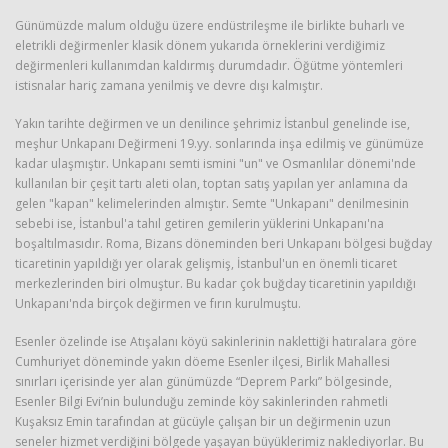
Günümüzde malum olduğu üzere endüstrileşme ile birlikte buharlı ve
eletrikli değirmenler klasik dönem yukarıda örneklerini verdiğimiz
değirmenleri kullanımdan kaldırmış durumdadır. Öğütme yöntemleri
istisnalar hariç zamana yenilmiş ve devre dışı kalmıştır.
Yakın tarihte değirmen ve un denilince şehrimiz İstanbul genelinde ise,
meşhur Unkapanı Değirmeni 19.yy. sonlarında inşa edilmiş ve günümüze
kadar ulaşmıştır. Unkapanı semti ismini "un" ve Osmanlılar dönemi'nde
kullanılan bir çeşit tartı aleti olan, toptan satış yapılan yer anlamına da
gelen "kapan" kelimelerinden almıştır. Semte "Unkapanı" denilmesinin
sebebi ise, İstanbul'a tahıl getiren gemilerin yüklerini Unkapanı'na
boşaltılmasıdır. Roma, Bizans döneminden beri Unkapanı bölgesi buğday
ticaretinin yapıldığı yer olarak gelişmiş, İstanbul'un en önemli ticaret
merkezlerinden biri olmuştur. Bu kadar çok buğday ticaretinin yapıldığı
Unkapanı'nda birçok değirmen ve fırın kurulmuştu.
Esenler özelinde ise Atışalanı köyü sakinlerinin naklettiği hatıralara göre
Cumhuriyet döneminde yakın döeme Esenler ilçesi, Birlik Mahallesi
sınırları içerisinde yer alan günümüzde “Deprem Parkı” bölgesinde,
Esenler Bilgi Evi’nin bulunduğu zeminde köy sakinlerinden rahmetli
Kuşaksız Emin tarafından at gücüyle çalışan bir un değirmenin uzun
seneler hizmet verdiğini bölgede yaşayan büyüklerimiz naklediyorlar. Bu