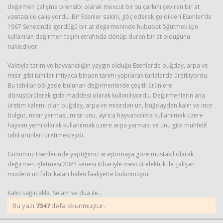
değirmen çalışma prensibi olarak mevcut bir su çarkını çeviren bir at
vasıtası ile çalışıyordu. Bir Esenler sakini, göç ederek geldikleri Esenler’de
1967 Senesinde gördüğü bir at değirmeninde hububat öğütmek için
kullanılan değirmen taşını etrafında dönüp duran bir at olduğunu
naklediyor.
Vaktiyle tarım ve hayvancılığın yaygın olduğu Esenlerde buğday, arpa ve
mısır gibi tahıllar ihtiyaca binaen tarımı yapılarak tarlalarda üretiliyordu.
Bu tahıllar bölgede bulunan değirmenlerde çeşitli ürünlere
dönüştürülerek gıda maddesi olarak kullanılıyordu. Değirmenlerin ana
üretim kalemi olan buğday, arpa ve mısırdan un, buğdaydan kalın ve ince
bulgur, mısır yarması, mısır unu, ayrıca hayvancılıkta kullanılmak üzere
hayvan yemi olarak kullanılmak üzere arpa yarması ve unu gibi muhtelif
tahıl ürünleri üretimekteydi.
Günümüz Esenlerinde yaptığımız araştırmaya göre müstakil olarak
değirmen işletmesi 2024 senesi itibariyle mevcut elektrik ile çalışan
modern un fabrikaları halen faaliyette bulunmuyor.
Kalın sağlıcakla. Selam ve dua ile…
Bu yazı
7347
defa okunmuştur.