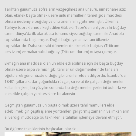
Tarihten günümüze sofraların vazgeçilmez ana unsuru, nimet nan-ı aziz
olan, ekmek başta olmak üzere unlu mamüllerin temel gıda maddesi
olması nedeniyle buğday ve unu önemini hiç yitirmemiştir. Ülkemiz
Türkiye topraklarında keşfedilen Göbekli Tepe'den anlıyoruz ki buğday
tarımı dünya’da ilk olarak ata tohumu siyez buğdayı tarımı ile Anadolu
topraklarında başlamıştır. Doğal buğdayın anavatanı ülkemiz
topraklarıdır. Daha sonraki dönemlerde ekmeklik buğday (Triticum
aestivum) ve makarnalık buğday (Triticum durum) ortaya çıkmıştır.
Haberin Doğru Adresi.
Ekmeğin ana maddesi olan un elde edilebilmesi için de başta buğday
olmak üzere arpa ve mısır gibi tahıllar un değirmenlerinde taneleri
öğütülerek günümüzde olduğu gibi ürünler elde ediliyordu. İstanbul’da
1840’lı yıllara kadar çoğunlukla rüzgar, su ve at ile çalışan değirmenler
kullanılmışken, bu yüzyılın sonunda bu değirmenler yerlerini buharla ve
elektrikle çalışan yeni tesislere bırakmıştır.
Geçmişten günümüze un başta olmak üzere tahıl mamülleri elde
edebilmek için çeşitli işleme yöntemleri geliştirmiş zamanın ve imkanların
el verdiği müddetçe bu teknikler ile tahılları işlemeye devam etmiştir.
Bu öğütme tekniklerinin başlıcaları olarak: