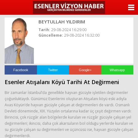
ANASAYFA
BEYTULLAH YILDIRIM
KATEGORİLER
Tarih:
29-08-2024 16:29:00
Güncelleme:
29-08-2024 16:32:00
YAZARLAR
ANKETLER
FOTO GALERİ
Facebook
Twitter
Google+
Whatsapp
Esenler Atışalanı Köyü Tarihi At Değirmeni
VİDEO GALERİ
Bir zamanlar İstanbul’da genellikle hayvan gücüyle işletilen değirmenler
KÜNYE
çoğunluktaydı. Günümüz Esenlerini oluşturan Atışalanı köyü eski adıyla
Avas Köyün’de hayvan gücüyle çalışan at değirmenleri de vardı. Osmanlı
Devleti döneminde, XIX. Yüzyılın ortalarına kadar üç çeşit değirmen vardı:
İLETİŞİM
Birincisi, çok rüzgâr alan bölgelerde kurulan ve rüzgâr gücüyle çalışan yel
değirmenleri; ikincisi, daha çok akarsuların bol olduğu yerlerde kurulan ve
su gücüyle çalışan su değirmenleri ve üçüncüsü ise, hayvan gücüyle çalışan
değirmenlerdi.