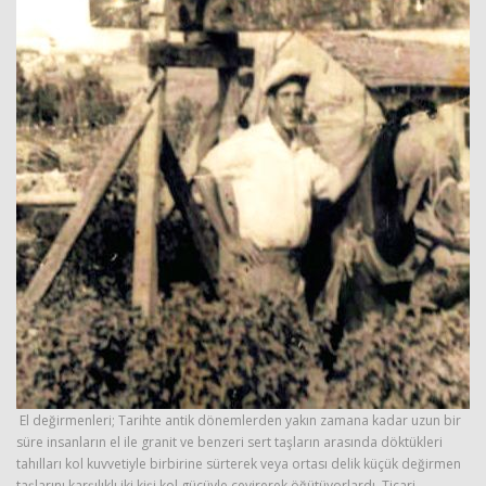
El değirmenleri; Tarihte antik dönemlerden yakın zamana kadar uzun bir
süre insanların el ile granit ve benzeri sert taşların arasında döktükleri
tahılları kol kuvvetiyle birbirine sürterek veya ortası delik küçük değirmen
taşlarını karşılıklı iki kişi kol gücüyle çevirerek öğütüyorlardı. Ticari