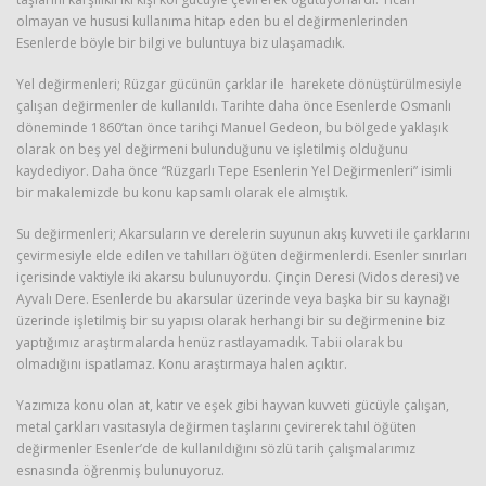
olmayan ve hususi kullanıma hitap eden bu el değirmenlerinden
Esenlerde böyle bir bilgi ve buluntuya biz ulaşamadık.
Yel değirmenleri; Rüzgar gücünün çarklar ile harekete dönüştürülmesiyle
çalışan değirmenler de kullanıldı. Tarihte daha önce Esenlerde Osmanlı
döneminde 1860’tan önce tarihçi Manuel Gedeon, bu bölgede yaklaşık
olarak on beş yel değirmeni bulunduğunu ve işletilmiş olduğunu
kaydediyor. Daha önce “Rüzgarlı Tepe Esenlerin Yel Değirmenleri” isimli
bir makalemizde bu konu kapsamlı olarak ele almıştık.
Su değirmenleri; Akarsuların ve derelerin suyunun akış kuvveti ile çarklarını
çevirmesiyle elde edilen ve tahılları öğüten değirmenlerdi. Esenler sınırları
içerisinde vaktiyle iki akarsu bulunuyordu. Çinçin Deresi (Vidos deresi) ve
Ayvalı Dere. Esenlerde bu akarsular üzerinde veya başka bir su kaynağı
üzerinde işletilmiş bir su yapısı olarak herhangi bir su değirmenine biz
yaptığımız araştırmalarda henüz rastlayamadık. Tabii olarak bu
olmadığını ispatlamaz. Konu araştırmaya halen açıktır.
Yazımıza konu olan at, katır ve eşek gibi hayvan kuvveti gücüyle çalışan,
metal çarkları vasıtasıyla değirmen taşlarını çevirerek tahıl öğüten
değirmenler Esenler’de de kullanıldığını sözlü tarih çalışmalarımız
esnasında öğrenmiş bulunuyoruz.