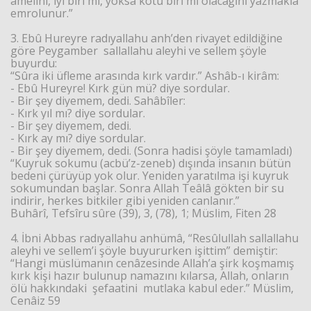
amelini, iyi biri mi, yoksa kötü biri mi olacağını yazmakla
emrolunur.”
3. Ebû Hureyre radıyallahu anh’den rivayet edildiğine
göre Peygamber sallallahu aleyhi ve sellem şöyle
buyurdu:
“Sûra iki üfleme arasında kırk vardır.” Ashâb-ı kirâm:
- Ebû Hureyre! Kırk gün mü? diye sordular.
- Bir şey diyemem, dedi. Sahâbîler:
- Kırk yıl mı? diye sordular.
- Bir şey diyemem, dedi.
- Kırk ay mı? diye sordular.
- Bir şey diyemem, dedi. (Sonra hadisi şöyle tamamladı)
“Kuyruk sokumu (acbü’z-zeneb) dışında insanın bütün
bedeni çürüyüp yok olur. Yeniden yaratılma işi kuyruk
sokumundan başlar. Sonra Allah Teâlâ gökten bir su
indirir, herkes bitkiler gibi yeniden canlanır.”
Buhârî, Tefsîru sûre (39), 3, (78), 1; Müslim, Fiten 28
4. İbni Abbas radıyallahu anhümâ, “Resûlullah sallallahu
aleyhi ve sellem’i şöyle buyururken işittim” demiştir:
“Hangi müslümanın cenâzesinde Allah’a şirk koşmamış
kırk kişi hazır bulunup namazını kılarsa, Allah, onların
ölü hakkındaki şefaatini mutlaka kabul eder.” Müslim,
Cenâiz 59