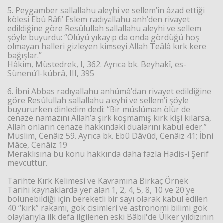
5. Peygamber sallallahu aleyhi ve sellem’in âzad ettiği
kölesi Ebû Râfi’ Eslem radıyallahu anh’den rivayet
edildiğine göre Resûlullah sallallahu aleyhi ve sellem
şöyle buyurdu: “Ölüyü yıkayıp da onda gördüğü hoş
olmayan halleri gizleyen kimseyi Allah Teâlâ kırk kere
bağışlar.”
Hâkim, Müstedrek, I, 362. Ayrıca bk. Beyhakî, es-
Sünenü’l-kübrâ, III, 395
6. İbni Abbas radıyallahu anhümâ’dan rivayet edildiğine
göre Resûlullah sallallahu aleyhi ve sellem’i şöyle
buyururken dinledim dedi: “Bir müslüman ölür de
cenaze namazını Allah’a şirk koşmamış kırk kişi kılarsa,
Allah onların cenaze hakkındaki dualarını kabul eder.”
Müslim, Cenâiz 59. Ayrıca bk. Ebû Dâvûd, Cenâiz 41; İbni
Mâce, Cenâiz 19
Meraklısına bu konu hakkında daha fazla Hadis-i Şerif
mevcuttur.
Tarihte Kırk Kelimesi ve Kavramına Birkaç Örnek
Tarihi kaynaklarda yer alan 1, 2, 4, 5, 8, 10 ve 20'ye
bölünebildiği için bereketli bir sayı olarak kabul edilen
40 “kırk” rakamı, gök cisimleri ve astronomi bilimi gök
olaylarıyla ilk defa ilgilenen eski Bâbil'de Ülker yıldızının