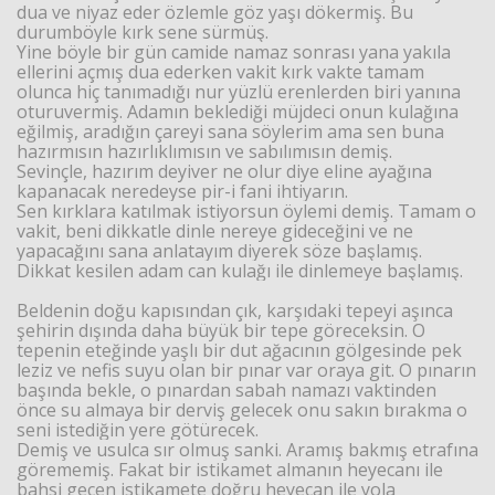
dua ve niyaz eder özlemle göz yaşı dökermiş. Bu
durumböyle kırk sene sürmüş.
Yine böyle bir gün camide namaz sonrası yana yakıla
ellerini açmış dua ederken vakit kırk vakte tamam
olunca hiç tanımadığı nur yüzlü erenlerden biri yanına
oturuvermiş. Adamın beklediği müjdeci onun kulağına
eğilmiş, aradığın çareyi sana söylerim ama sen buna
hazırmısın hazırlıklımısın ve sabılımısın demiş.
Sevinçle, hazırım deyiver ne olur diye eline ayağına
kapanacak neredeyse pir-i fani ihtiyarın.
Sen kırklara katılmak istiyorsun öylemi demiş. Tamam o
vakit, beni dikkatle dinle nereye gideceğini ve ne
yapacağını sana anlatayım diyerek söze başlamış.
Dikkat kesilen adam can kulağı ile dinlemeye başlamış.
Beldenin doğu kapısından çık, karşıdaki tepeyi aşınca
şehirin dışında daha büyük bir tepe göreceksin. O
tepenin eteğinde yaşlı bir dut ağacının gölgesinde pek
leziz ve nefis suyu olan bir pınar var oraya git. O pınarın
başında bekle, o pınardan sabah namazı vaktinden
önce su almaya bir derviş gelecek onu sakın bırakma o
seni istediğin yere götürecek.
Demiş ve usulca sır olmuş sanki. Aramış bakmış etrafına
görememiş. Fakat bir istikamet almanın heyecanı ile
bahsi geçen istikamete doğru heyecan ile yola