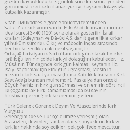
gözden kaybolduğu kırk günlük süreden sonra yeniden
görünmesi üzerine kutlanan yeni yıl bayramı dolayısıyla
kutsallık kazanmıştır.
Kitâb-ı Mukaddes'e göre Yahuda'yı temsil eden
Satürn'ün kırk yönü vardır. Eski Ahid'de insan ömrünün
ideal süresi 3×40 (120) sene olarak gösterilir, İsrail
kralları (Süleyman ve Dâvûd A.S. dahil) genellikle kırkar
yıl hüküm sürerler. Çıkış ve mâbedin inşası sırasında
her biri kırk yıllık on iki nesil yaşamıştır.
Ortaçağ hıristiyan tefsiri tûfanı kırk gün olarak belirler.
İsrâiloğulları'nın çölde kırk yıl dolaştığını kabul eder. Hz.
Mûsâ'nın Tûr dağında kırk gün kalması, şeytanın Hz.
Îsâ'yı saptırmak için kırk gün uğraşması, Mesîh'in
mezarda kırk saat yatması (Roma Katolik kilisesinin Kırk
Saat Adağı bundan mülhemdir), Paskalya'dan önceki
Büyük Perhiz'in kırk gün sürmesi ve on emirin dört İncil
ile çoğaltılarak kırkı tamamlaması da bu sayının
hıristiyan geleneğindeki önemini gösterir.
Türk Gelenek Görenek Deyim Ve Atasözlerinde Kırk
Vurgusu
Geleneğimizde ve Türkçe dilimize yerleşmiş olan
Atasözleri, deyimler, tamlamalar ve büyüklerin kırk ve
kırk’lar hakkında söyledikleri pek çok ifade mevcuttur.