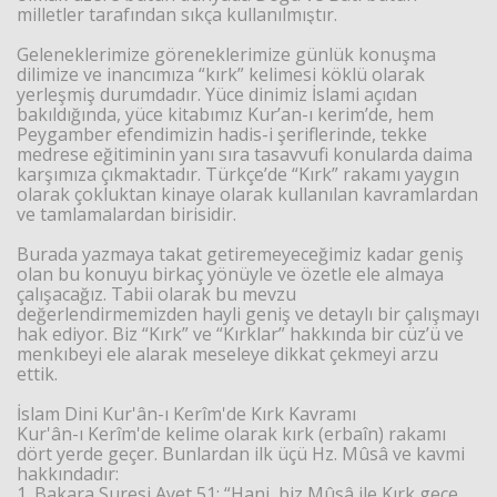
milletler tarafından sıkça kullanılmıştır.
Geleneklerimize göreneklerimize günlük konuşma
dilimize ve inancımıza “kırk” kelimesi köklü olarak
yerleşmiş durumdadır. Yüce dinimiz İslami açıdan
bakıldığında, yüce kitabımız Kur’an-ı kerim’de, hem
Peygamber efendimizin hadis-i şeriflerinde, tekke
medrese eğitiminin yanı sıra tasavvufi konularda daima
karşımıza çıkmaktadır. Türkçe’de “Kırk” rakamı yaygın
olarak çokluktan kinaye olarak kullanılan kavramlardan
ve tamlamalardan birisidir.
Haberin Doğru Adresi.
Burada yazmaya takat getiremeyeceğimiz kadar geniş
olan bu konuyu birkaç yönüyle ve özetle ele almaya
çalışacağız. Tabii olarak bu mevzu
değerlendirmemizden hayli geniş ve detaylı bir çalışmayı
hak ediyor. Biz “Kırk” ve “Kırklar” hakkında bir cüz’ü ve
menkıbeyi ele alarak meseleye dikkat çekmeyi arzu
ettik.
İslam Dini Kur'ân-ı Kerîm'de Kırk Kavramı
Kur'ân-ı Kerîm'de kelime olarak kırk (erbaîn) rakamı
dört yerde geçer. Bunlardan ilk üçü Hz. Mûsâ ve kavmi
hakkındadır:
1. Bakara Suresi Ayet 51: “Hani, biz Mûsâ ile Kırk gece