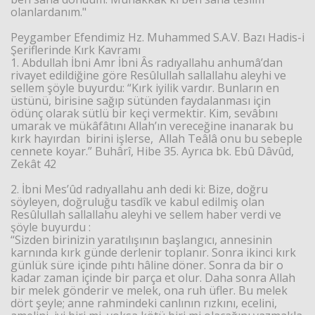
olanlardanım."
Peygamber Efendimiz Hz. Muhammed S.A.V. Bazı Hadis-i
Şeriflerinde Kırk Kavramı
1. Abdullah İbni Amr İbni Âs radıyallahu anhumâ’dan
rivayet edildiğine göre Resûlullah sallallahu aleyhi ve
sellem şöyle buyurdu: “Kırk iyilik vardır. Bunların en
üstünü, birisine sağıp sütünden faydalanması için
ödünç olarak sütlü bir keçi vermektir. Kim, sevâbını
umarak ve mükâfâtını Allah’ın vereceğine inanarak bu
kırk hayırdan birini işlerse, Allah Teâlâ onu bu sebeple
cennete koyar.” Buhârî, Hibe 35. Ayrıca bk. Ebû Dâvûd,
Zekât 42
2. İbni Mes’ûd radıyallahu anh dedi ki: Bize, doğru
söyleyen, doğruluğu tasdîk ve kabul edilmiş olan
Resûlullah sallallahu aleyhi ve sellem haber verdi ve
şöyle buyurdu :
“Sizden birinizin yaratılışının başlangıcı, annesinin
karnında kırk günde derlenir toplanır. Sonra ikinci kırk
günlük süre içinde pıhtı hâline döner. Sonra da bir o
kadar zaman içinde bir parça et olur. Daha sonra Allah
bir melek gönderir ve melek, ona ruh üfler. Bu melek
dört şeyle; anne rahmindeki canlının rızkını, ecelini,