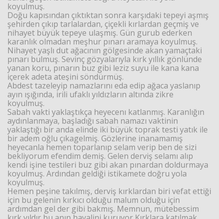
koyulmuş.
Doğu kapısından çıktıktan sonra karşıdaki tepeyi aşmış
şehirden çıkıp tarlalardan, çiçekli kırlardan geçmiş ve
nihayet büyük tepeye ulaşmış. Gün gurub ederken
karanlık olmadan meşhur pınarı aramaya koyulmuş.
Nihayet yaşlı dut ağacının gölgesinde akan yamaçtaki
pınarı bulmuş. Sevinç gözyalarıyla kırk yıllık gönlünde
yanan koru, pınarın buz gibi leziz suyu ile kana kana
içerek adeta ateşini söndürmüş.
Abdest tazeleyip namazlarını eda edip ağaca yaslanıp
ayın ışığında, irili ufaklı yıldızların altında zikre
koyulmuş.
Sabah vakti yaklaştıkça heyecenı katlanmış. Karanlığın
aydınlanmaya, başladığı sabah namazı vaktinin
yaklaştığı bir anda elinde iki büyük toprak testi yatık ile
bir adem oğlu çıkagelmiş. Gözlerine inanamamış
heyecanla hemen toparlanıp selam verip ben de sizi
bekliyorum efendim demiş. Gelen derviş selamı alıp
kendi işine testileri buz gibi akan pınardan doldurmaya
koyulmuş. Ardından geldiği istikamete doğru yola
koyulmuş.
Hemen peşine takılmış, derviş kırklardan biri vefat ettiği
için bu gelenin kırkıcı olduğu malum olduğu için
ardımdan gel der gibi bakmış. Memnun, mütebessim
kırk yıldır bu anın hayalini kuruyor Kırklara katılmak