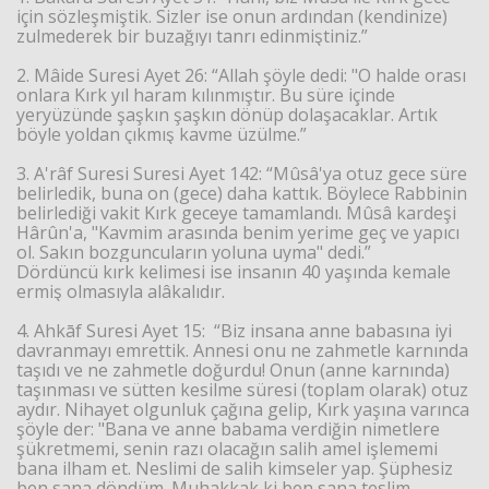
için sözleşmiştik. Sizler ise onun ardından (kendinize)
zulmederek bir buzağıyı tanrı edinmiştiniz.”
2. Mâide Suresi Ayet 26: “Allah şöyle dedi: "O halde orası
onlara Kırk yıl haram kılınmıştır. Bu süre içinde
yeryüzünde şaşkın şaşkın dönüp dolaşacaklar. Artık
böyle yoldan çıkmış kavme üzülme.”
3. A'râf Suresi Suresi Ayet 142: “Mûsâ'ya otuz gece süre
belirledik, buna on (gece) daha kattık. Böylece Rabbinin
belirlediği vakit Kırk geceye tamamlandı. Mûsâ kardeşi
Hârûn'a, "Kavmim arasında benim yerime geç ve yapıcı
ol. Sakın bozguncuların yoluna uyma" dedi.”
Dördüncü kırk kelimesi ise insanın 40 yaşında kemale
ermiş olmasıyla alâkalıdır.
4. Ahkāf Suresi Ayet 15: “Biz insana anne babasına iyi
davranmayı emrettik. Annesi onu ne zahmetle karnında
taşıdı ve ne zahmetle doğurdu! Onun (anne karnında)
taşınması ve sütten kesilme süresi (toplam olarak) otuz
aydır. Nihayet olgunluk çağına gelip, Kırk yaşına varınca
şöyle der: "Bana ve anne babama verdiğin nimetlere
şükretmemi, senin razı olacağın salih amel işlememi
bana ilham et. Neslimi de salih kimseler yap. Şüphesiz
ben sana döndüm. Muhakkak ki ben sana teslim