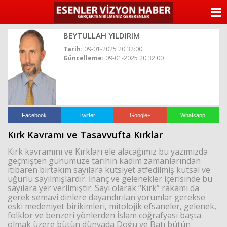
ANASAYFA
BEYTULLAH YILDIRIM
KATEGORİLER
Tarih:
09-01-2025 20:32:00
Güncelleme:
09-01-2025 20:32:00
YAZARLAR
ANKETLER
FOTO GALERİ
Facebook
Twitter
Google+
Whatsapp
Kırk Kavramı ve Tasavvufta Kırklar
VİDEO GALERİ
Kırk kavramını ve Kırkları ele alacağımız bu yazımızda
geçmişten günümüze tarihin kadim zamanlarından
KÜNYE
itibaren birtakım sayılara kutsiyet atfedilmiş kutsal ve
uğurlu sayılmışlardır. İnanç ve gelenekler içerisinde bu
sayılara yer verilmiştir. Sayı olarak “Kırk” rakamı da
İLETİŞİM
gerek semavî dinlere dayandırılan yorumlar gerekse
eski medeniyet birikimleri, mitolojik efsaneler, gelenek,
folklor ve benzeri yönlerden İslam coğrafyası başta
olmak üzere bütün dünyada Doğu ve Batı bütün