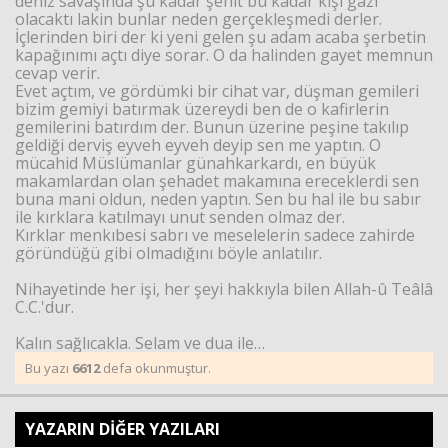
deniz savaşında şu kadar şehit bu kadar kişi gazi
olacaktı lakin bunlar neden gerçekleşmedi derler.
İçlerinden biri der ki yeni gelen şu adam acaba şerbetin
kapağınımı açtı diye sorar. O da halinden gayet memnun
cevap verir.
Evet açtım, ve gördümki bir cihat var, düşman gemileri
bizim gemiyi batırmak üzereydi ben de o kafirlerin
gemilerini batırdım der. Bunun üzerine peşine takılıp
geldiği derviş eyveh eyveh deyip sen me yaptın. O
mücahid Müslümanlar günahkarkardı, en büyük
makamlardan olan şehadet makamına ereceklerdi sen
buna mani oldun, neden yaptın. Sen bu hal ile bu sabır
ile kırklara katılmayı unut senden olmaz der.
Kırklar menkıbesi sabrı ve meselelerin sadece zahirde
göründüğü gibi olmadığını böyle anlatılır.
Nihayetinde her işi, her şeyi hakkıyla bilen Allah-û Teâlâ
C.C.'dur.
Kalın sağlıcakla. Selam ve dua ile…
Bu yazı
6612
defa okunmuştur.
YAZARIN DİĞER YAZILARI