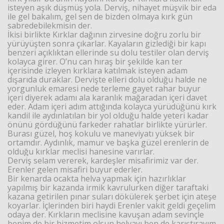
isteyen aşık düşmüş yola. Derviş, nihayet müşvik bir eda
ile gel bakalım, gel sen de bizden olmaya kırk gün
sabredebilekmisin der.
İkisi birlikte Kırklar dağının zirvesine doğru zorlu bir
yürüyüşten sonra çıkarlar. Kayaların gizlediği bir kapı
benzeri açıklıktan ellerinde su dolu testiler olan derviş
kolayca girer. O’nu can hıraş bir şekilde kan ter
içerisinde izleyen kırklara katılmak isteyen adam
dışarıda duraklar. Dervişte elleri dolu olduğu halde ne
yorgunluk emaresi nede terleme gayet rahar buyur
içeri diyerek adamı ala karanlık mağaradan içeri davet
eder. Adam içeri adım attığında kolayca yürüdüğünü kırk
kandil ile aydınlatılan bir yol olduğu halde yeteri kadar
önünü gördüğünü farkeder rahatlar birlikte yürürler.
Burası güzel, hoş kokulu ve maneviyatı yüksek bir
ortamdır. Aydınlık, mamur ve başka güzel erenlerin de
olduğu kırklar meclisi hanesine varırlar.
Derviş selam vererek, kardeşler misafirimiz var der.
Erenler gelen misafiri buyur ederler.
Bir kenarda ocakta helva yapmak için hazırlıklar
yapılmış bir kazanda irmik kavrulurken diğer taraftaki
kazana getirilen pınar suları dökülerek şerbet için ateşe
koyarlar. İçlerinden biri haydi Erenler vakit geldi geçelim
odaya der. Kırkların meclisine kavuşan adam sevinçle
benim de bir hizmetim olsun helvayı ben de karıştırayım