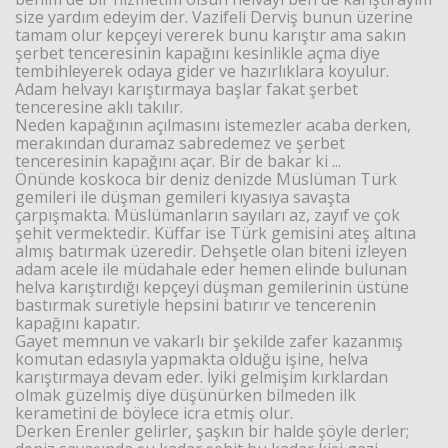
size yardım edeyim der. Vazifeli Derviş bunun üzerine
tamam olur kepçeyi vererek bunu karıştır ama sakın
şerbet tenceresinin kapağını kesinlikle açma diye
tembihleyerek odaya gider ve hazırlıklara koyulur.
Adam helvayı karıştırmaya başlar fakat şerbet
tenceresine aklı takılır.
Neden kapağının açılmasını istemezler acaba derken,
merakından duramaz sabredemez ve şerbet
tenceresinin kapağını açar. Bir de bakar ki ...
Önünde koskoca bir deniz denizde Müslüman Türk
gemileri ile düşman gemileri kıyasıya savaşta
çarpışmakta. Müslümanların sayıları az, zayıf ve çok
şehit vermektedir. Küffar ise Türk gemisini ateş altına
almış batırmak üzeredir. Dehşetle olan biteni izleyen
adam acele ile müdahale eder hemen elinde bulunan
helva karıştırdığı kepçeyi düşman gemilerinin üstüne
bastırmak suretiyle hepsini batırır ve tencerenin
kapağını kapatır.
Gayet memnun ve vakarlı bir şekilde zafer kazanmış
komutan edasıyla yapmakta olduğu işine, helva
karıştırmaya devam eder. İyiki gelmişim kırklardan
olmak güzelmiş diye düşünürken bilmeden ilk
kerametini de böylece icra etmiş olur.
Derken Erenler gelirler, şaşkın bir halde şöyle derler;