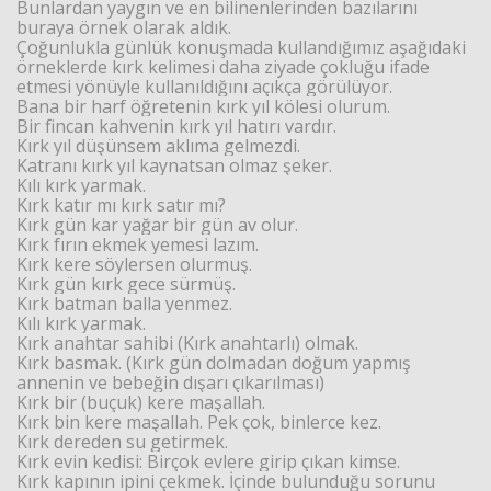
Bunlardan yaygın ve en bilinenlerinden bazılarını
buraya örnek olarak aldık.
Çoğunlukla günlük konuşmada kullandığımız aşağıdaki
örneklerde kırk kelimesi daha ziyade çokluğu ifade
etmesi yönüyle kullanıldığını açıkça görülüyor.
Bana bir harf öğretenin kırk yıl kölesi olurum.
Bir fincan kahvenin kırk yıl hatırı vardır.
Kırk yıl düşünsem aklıma gelmezdi.
Katranı kırk yıl kaynatsan olmaz şeker.
Kılı kırk yarmak.
Kırk katır mı kırk satır mı?
Kırk gün kar yağar bir gün av olur.
Kırk fırın ekmek yemesi lazım.
Kırk kere söylersen olurmuş.
Kırk gün kırk gece sürmüş.
Kırk batman balla yenmez.
Kılı kırk yarmak.
Kırk anahtar sahibi (Kırk anahtarlı) olmak.
Kırk basmak. (Kırk gün dolmadan doğum yapmış
annenin ve bebeğin dışarı çıkarılması)
Kırk bir (buçuk) kere maşallah.
Kırk bin kere maşallah. Pek çok, binlerce kez.
Kırk dereden su getirmek.
Kırk evin kedisi: Birçok evlere girip çıkan kimse.
Kırk kapının ipini çekmek. İçinde bulunduğu sorunu