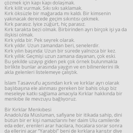
çözmek için kapı kapı dolaşmak.
Kırk kilit vurmak. Sıkı sıkı saklamak.
Kırk öksüzle bir mağarada mı kaldı. Bir kimsenin
yakınacak derecede geçim sıkıntısı çekmek.
Kırk parasız. İyice züğürt, hiç parasız.
Kırk tarakta bezi olmak. Birbirinden ayrı birçok işi ya da
ilişkisi olmak.
Kırk yılda bir. Pek seyrek olarak.
Kırk yıldır. Uzun zamandan beri, senelerdir.
Kırk yılın başında: Uzun bir sürede yalnızca bir kez.
Kırk yıllık: Geçmişi uzun zamana dayanan, çok eski.
Bu şekilde uzayıp giden pek çok örnek bulunmakla
birlikte bunlar arasında yaygın ve en bilinenlerini ilk
akla gelenleri listelemeye çalıştık.
İslam Tasavvufu açısından kırk ve kırklar ayrı olarak
başlıbaşına ele alınması gereken bir bahis olup biz
meseleye katkı sağlama amacıyla Kırklar hakkında bir
menkıbe ile mevzuyu bağlıyoruz.
Bir Kırklar Menkıbesi
Anadolu’da Müslüman, safiyane bir itikada sahip, dini
bütün bir er kişi namazlarını her daim Ulu camilerde
eda eder, erenleri arar hacılara, hocalara sorar sonra
da ellerini açar “Yarabbi” beni de kırklara karıştır diye