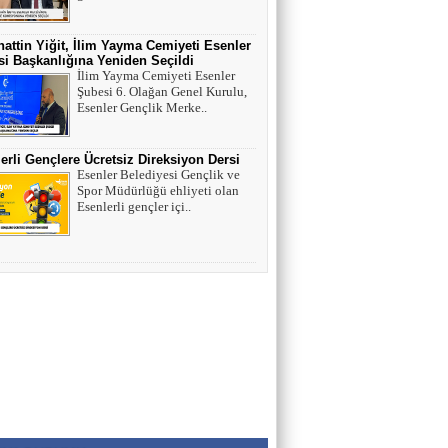
HAYVAN HAKLARI
attin Yiğit, İlim Yayma Cemiyeti Esenler
i Başkanlığına Yeniden Seçildi
AV. SEDAT İLBEGİ
İlim Yayma Cemiyeti Esenler
Şubesi 6. Olağan Genel Kurulu,
YENİ PARTİ (Seçilmişlerin Mahvına,
Esenler Gençlik Merke..
Statükonun Devamına…)
erli Gençlere Ücretsiz Direksiyon Dersi
HAMZA BALCI
Esenler Belediyesi Gençlik ve
Spor Müdürlüğü ehliyeti olan
"DİRİ DİRİ TOPRAĞA GÖMÜLEN
Esenlerli gençler içi..
KIZA,HANGİ GÜNAHTAN ÖTÜRÜ
ÖLDÜRÜLDÜĞÜ SORULDUĞU
ZAMAN..." (TEKVİR, 8-9)
Uğur Çoban
Hız, Strateji ve Heyecanın Buluştuğu Spor
Nedir? VOLEYBOL
Muhammed Bolat
Uzayın Derinliklerinde Bir Yaşam Arayışı