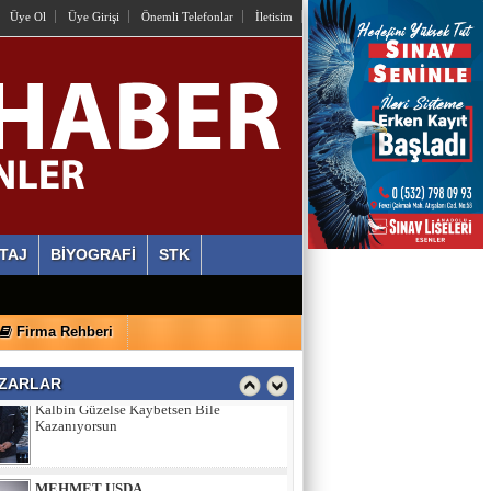
Üye Ol
Üye Girişi
Önemli Telefonlar
İletisim
İstiyorlar Ki Unutalım!
AYLİN ALVEREN ÖZEN
SEN SACA GEL YETER
ERDİ ÖZGÜL
Ahlaki Yozlaşma Platformları
TAJ
BİYOGRAFİ
STK
HASAN AKSOY
Firma Rehberi
Kalbin Güzelse Kaybetsen Bile
Kazanıyorsun
ZARLAR
MEHMET USDA
Sporun Dikkat Eksikliği ve Hipertivite
Bozukluğu Üzerinde Etkisi