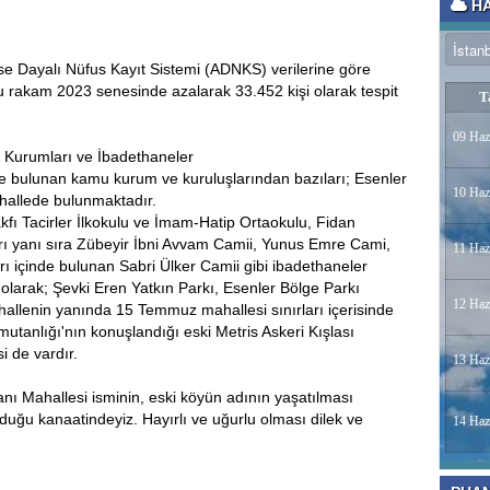
.
HA
ese Dayalı Nüfus Kayıt Sistemi (ADNKS) verilerine göre
u rakam 2023 senesinde azalarak 33.452 kişi olarak tespit
T
09 Haz
m Kurumları ve İbadethaneler
de bulunan kamu kurum ve kuruluşlarından bazıları; Esenler
10 Haz
allede bulunmaktadır.
kfı Tacirler İlkokulu ve İmam-Hatip Ortaokulu, Fidan
arı yanı sıra Zübeyir İbni Avvam Camii, Yunus Emre Cami,
11 Haz
ı içinde bulunan Sabri Ülker Camii gibi ibadethaneler
n olarak; Şevki Eren Yatkın Parkı, Esenler Bölge Parkı
12 Haz
allenin yanında 15 Temmuz mahallesi sınırları içerisinde
utanlığı'nın konuşlandığı eski Metris Askeri Kışlası
i de vardır.
13 Haz
lanı Mahallesi isminin, eski köyün adının yaşatılması
lduğu kanaatindeyiz. Hayırlı ve uğurlu olması dilek ve
14 Haz