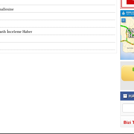
hallesine
arih İnceleme Haber
HA
Bizi 