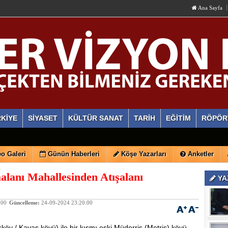
Ana Sayfa
KİYE
SİYASET
KÜLTÜR SANAT
TARİH
EĞİTİM
RÖPÖR
o Galeri
Günün Haberleri
Köşe Yazarları
Anketler
alanı Mahallesinden Atışalanı
YA
:00
Güncelleme:
24-09-2024 23:20:00
köy / Kavas köyü) ile bir kısmı eski Müderris (Metris) köyü