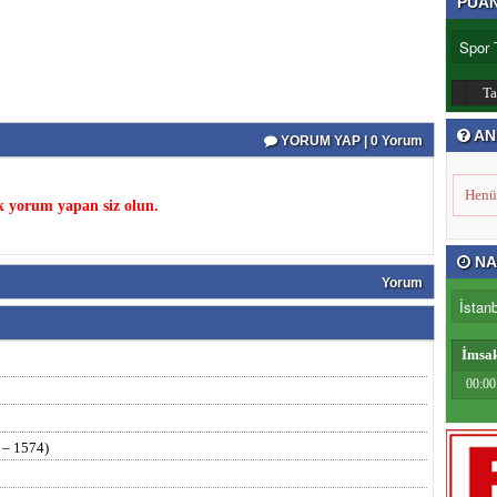
PUA
T
AN
YORUM YAP | 0 Yorum
Henü
k yorum yapan siz olun.
NA
Yorum
İmsa
00:00
 – 1574)