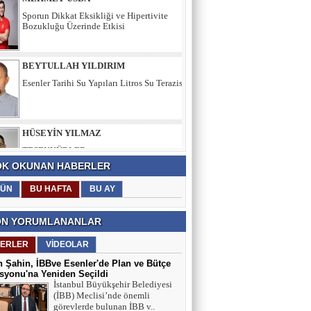
BEYTULLAH YILDIRIM
Esenler Tarihi Su Yapıları Litros Su Terazisi
HÜSEYİN YILMAZ
TEŞEKKÜRLER
TARIK SEZAİ KARATEPE
K OKUNAN HABERLER
İstanbul Sözleşmesi değil, 'Veda Hutbesi!
ÜN
BU HAFTA
BU AY
N YORUMLANANLAR
AYŞE GÜL ÖZER
Aklın Sustuğu Yerde, “Ş İ D D E T”
ERLER
VİDEOLAR
Konuşur!
 Şahin, İBBve Esenler'de Plan ve Bütçe
yonu'na Yeniden Seçildi
İstanbul Büyükşehir Belediyesi
MUSTAFA KARACA
(İBB) Meclisi’nde önemli
görevlerde bulunan İBB v..