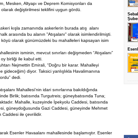
m, Mesken, Altyapı ve Deprem Komisyonları da
olarak değiştirilmesi teklifini uygun gördü.
Sebah
Şubes
skeri kışla zamanında askerlerin burada atış alanı
 halk arasında bu alanın "Atışalanı" olarak isimlendirilmişti.
ı köyü olarak günümüzdeki bu mahalleleri kapsayan isim
Esenl
allesinin isminin, mevcut sınırları değişmeden “Atışalanı”
y birliği ile kabul etti.
tarı Nejmettin Emirali, “Doğru bir karar. Mahalleyi
 gideceğim) diyor. Taksici yanlışlıkla Havalimanına
yordu” dedi.
ışalanı Mahallesi'nin idari sınırlarına bakıldığında
de Birlik; batısında Turgutreis; güneybatısında Tuna;
tadır. Mahalle, kuzeyinde İpekyolu Caddesi, batısında
esi, güneydoğusunda Gazi Caddesi, güneyinde Mehmet
Caddesi ile çevrilidir.
larak Esenler Havaalanı mahallesinde başlamıştır. Esenler