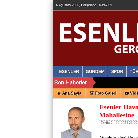
6 Ağustos 2026, Perşembe | 03:47:10
ESENLER
GÜNDEM
SPOR
TÜR
Ana Sayfa
Foto Galeri
Vide
Esenler Hava
Mahallesine
Tarih:
24-09-2024 23:20
Atışalanı köyü (Avas