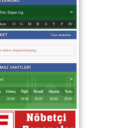
N DURUMU
Zahid Medeni
Şehir ve Aile Şurasının Düşündürdükleri (2)
akım
O
G
M
B
A
Y
P
AV
KET
Tüm Anketler
Şeref Yumurtacı
Bir İnsanlık Mektebi: Tosya Yaren Kültürü
z anket oluşturulmamış.
MAZ VAKİTLERİ
k
Güneş
Öğle
İkindi
Akşam
Yatsı
00:00
00:00
00:00
00:00
00:00