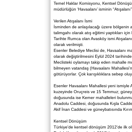
Temel Haklar Komisyonu, Kentsel Dönüşü
müdürlüğün ‘Havaalanı’ isminin “Atışalanı” 
Verilen Atışalanı İsmi
İsminden de anlaşılacağı üzere bölgenin a
talimgahı olarak atış eğitimi yaptıkları için
Tarihte Rumca olan Avasköy ismi Atışalan
olarak verilmişti.
Esenler Belediye Meclisi de, Havaalanı mah
olarak değiştirilmesini Eylül 2024 tarihinde o
Meclisteki oylamayı takip eden mahalle muh
bilmeyen vatandaş (Havaalanı Mahallesi’ne
götürüyorlar. Çok karışıklıklara sebep olu
Esenler Havaalanı Mahallesi yeni ismiyle At
kuzeyinde Oruçreis ve 15 Temmuz; güneyin
doğusunda ise Kemer mahalleleri bulunmak
Anadolu Caddesi, doğusunda Kışla Cadd
Akif İnan Caddesi ve güneybatısında Kırım 
Kentsel Dönüşüm
Türkiye'de kentsel dönüşüm 2012'de ilk o