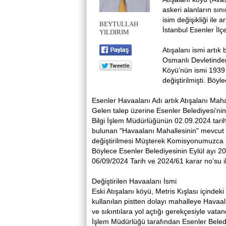
askeri alanların sın
isim değişikliği ile
BEYTULLAH
İstanbul Esenler İl
YILDIRIM
Atışalanı ismi artık
Osmanlı Devletinden
Köyü’nün ismi 1939 yı
değiştirilmişti. Böy
Esenler Havaalanı Adı artık Atışalanı Maha
Gelen talep üzerine Esenler Belediyesi’nin
Bilgi İşlem Müdürlüğünün 02.09.2024 tarih v
bulunan "Havaalanı Mahallesinin" mevcut s
değiştirilmesi Müşterek Komisyonumuzca 
Böylece Esenler Belediyesinin Eylül ayı 20
06/09/2024 Tarih ve 2024/61 karar no’su ile
Değiştirilen Havaalanı İsmi
Eski Atışalanı köyü, Metris Kışlası içindeki 
kullanılan pistten dolayı mahalleye Havaala
ve sıkıntılara yol açtığı gerekçesiyle vata
İşlem Müdürlüğü tarafından Esenler Beledi