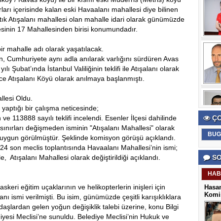
ırları içerisinde kalan eski Havaalanı mahallesi diye bilinen
 artık Atışalanı mahallesi olan mahalle idari olarak günümüzde
çesinin 17 Mahallesinden birisi konumundadır.
 bir mahalle adı olarak yaşatılacak.
, Cumhuriyete aynı adla anılarak varlığını sürdüren Avas
lı Şubat’ında İstanbul Valiliğinin teklifi ile Atışalanı olarak
lece Atışalanı Köyü olarak anılmaya başlanmıştı.
llesi Oldu.
 yaptığı bir çalışma neticesinde;
e 113888 sayılı teklifi incelendi. Esenler İlçesi dahilinde
ÇO
ınırları değişmeden isminin "Atışalanı Mahallesi" olarak
BUG
uygun görülmüştür. Şeklinde komisyon görüşü açıklandı.
24 son meclis toplantısında Havaalanı Mahallesi’nin ismi;
, Atışalanı Mahallesi olarak değiştirildiği açıklandı.
SO
HAB
askeri eğitim uçaklarının ve helikopterlerin inişleri için
Hasan
Komis
nı ismi verilmişti. Bu isim, günümüzde çeşitli karışıklıklara
ndaşlardan gelen yoğun değişiklik talebi üzerine, konu Bilgi
yesi Meclisi’ne sunuldu. Belediye Meclisi’nin Hukuk ve