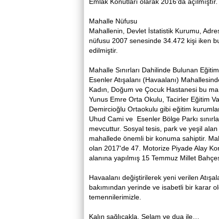
Emlak Konutları olarak 2016'da açılmıştır
Mahalle Nüfusu
Mahallenin, Devlet İstatistik Kurumu, Adr
nüfusu 2007 senesinde 34.472 kişi iken b
edilmiştir.
Mahalle Sınırları Dahilinde Bulunan Eğiti
Esenler Atışalanı (Havaalanı) Mahallesin
Kadın, Doğum ve Çocuk Hastanesi bu mah
Yunus Emre Orta Okulu, Tacirler Eğitim Va
Demircioğlu Ortaokulu gibi eğitim kuruml
Uhud Cami ve Esenler Bölge Parkı sınırlar
mevcuttur. Sosyal tesis, park ve yeşil ala
mahallede önemli bir konuma sahiptir. Mah
olan 2017'de 47. Motorize Piyade Alay Kom
alanına yapılmış 15 Temmuz Millet Bahçes
Havaalanı değiştirilerek yeni verilen Atışa
bakımından yerinde ve isabetli bir karar o
temennilerimizle.
Kalın sağlıcakla. Selam ve dua ile…