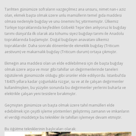
Tarihten günümüze sofraların vazgeçilmez ana unsuru, nimet nan-ı aziz
olan, ekmek başta olmak üzere unlu mamüllerin temel gıda maddesi
olması nedeniyle buğday ve unu önemini hiç yitirmemiştir. Ülkemiz
Türkiye topraklarında keşfedilen Göbekli Tepe'den anlıyoruz ki buğday
tarımı dünya’da ilk olarak ata tohumu siyez buğdayı tarımı ile Anadolu
topraklarında başlamıştır. Doğal buğdayın anavatanı ülkemiz
topraklarıdır. Daha sonraki dönemlerde ekmeklik buğday (Triticum
aestivum) ve makarnalık buğday (Triticum durum) ortaya çıkmıştır.
Haberin Doğru Adresi.
Ekmeğin ana maddesi olan un elde edilebilmesi için de başta buğday
olmak üzere arpa ve mısır gibi tahıllar un değirmenlerinde taneleri
öğütülerek günümüzde olduğu gibi ürünler elde ediliyordu. İstanbul’da
1840’lı yıllara kadar çoğunlukla rüzgar, su ve at ile çalışan değirmenler
kullanılmışken, bu yüzyılın sonunda bu değirmenler yerlerini buharla ve
elektrikle çalışan yeni tesislere bırakmıştır.
Geçmişten günümüze un başta olmak üzere tahıl mamülleri elde
edebilmek için çeşitli işleme yöntemleri geliştirmiş zamanın ve imkanların
el verdiği müddetçe bu teknikler ile tahılları işlemeye devam etmiştir.
Bu öğütme tekniklerinin başlıcaları olarak: