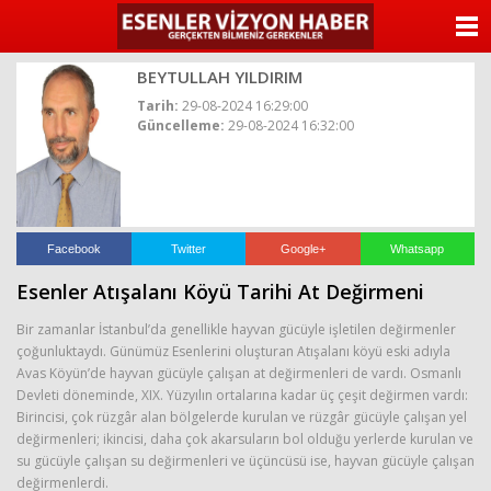
ANASAYFA
BEYTULLAH YILDIRIM
KATEGORİLER
Tarih:
29-08-2024 16:29:00
Güncelleme:
29-08-2024 16:32:00
YAZARLAR
ANKETLER
FOTO GALERİ
Facebook
Twitter
Google+
Whatsapp
Esenler Atışalanı Köyü Tarihi At Değirmeni
VİDEO GALERİ
Bir zamanlar İstanbul’da genellikle hayvan gücüyle işletilen değirmenler
KÜNYE
çoğunluktaydı. Günümüz Esenlerini oluşturan Atışalanı köyü eski adıyla
Avas Köyün’de hayvan gücüyle çalışan at değirmenleri de vardı. Osmanlı
Devleti döneminde, XIX. Yüzyılın ortalarına kadar üç çeşit değirmen vardı:
İLETİŞİM
Birincisi, çok rüzgâr alan bölgelerde kurulan ve rüzgâr gücüyle çalışan yel
değirmenleri; ikincisi, daha çok akarsuların bol olduğu yerlerde kurulan ve
su gücüyle çalışan su değirmenleri ve üçüncüsü ise, hayvan gücüyle çalışan
değirmenlerdi.