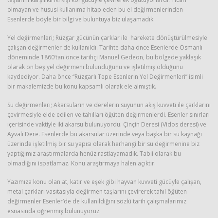
olmayan ve hususi kullanıma hitap eden bu el değirmenlerinden
Esenlerde böyle bir bilgi ve buluntuya biz ulaşamadık.
Yel değirmenleri; Rüzgar gücünün çarklar ile harekete dönüştürülmesiyle
çalışan değirmenler de kullanıldı. Tarihte daha önce Esenlerde Osmanlı
döneminde 1860’tan önce tarihçi Manuel Gedeon, bu bölgede yaklaşık
olarak on beş yel değirmeni bulunduğunu ve işletilmiş olduğunu
kaydediyor. Daha önce “Rüzgarlı Tepe Esenlerin Yel Değirmenleri” isimli
bir makalemizde bu konu kapsamlı olarak ele almıştık.
Su değirmenleri; Akarsuların ve derelerin suyunun akış kuvveti ile çarklarını
çevirmesiyle elde edilen ve tahılları öğüten değirmenlerdi. Esenler sınırları
içerisinde vaktiyle iki akarsu bulunuyordu. Çinçin Deresi (Vidos deresi) ve
Ayvalı Dere. Esenlerde bu akarsular üzerinde veya başka bir su kaynağı
üzerinde işletilmiş bir su yapısı olarak herhangi bir su değirmenine biz
yaptığımız araştırmalarda henüz rastlayamadık. Tabii olarak bu
olmadığını ispatlamaz. Konu araştırmaya halen açıktır.
Yazımıza konu olan at, katır ve eşek gibi hayvan kuvveti gücüyle çalışan,
metal çarkları vasıtasıyla değirmen taşlarını çevirerek tahıl öğüten
değirmenler Esenler’de de kullanıldığını sözlü tarih çalışmalarımız
esnasında öğrenmiş bulunuyoruz.