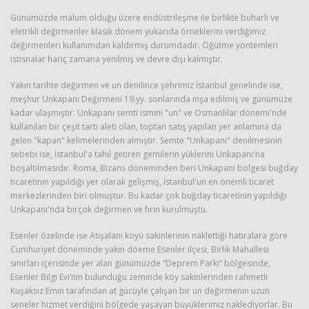
Günümüzde malum olduğu üzere endüstrileşme ile birlikte buharlı ve
eletrikli değirmenler klasik dönem yukarıda örneklerini verdiğimiz
değirmenleri kullanımdan kaldırmış durumdadır. Öğütme yöntemleri
istisnalar hariç zamana yenilmiş ve devre dışı kalmıştır.
Yakın tarihte değirmen ve un denilince şehrimiz İstanbul genelinde ise,
meşhur Unkapanı Değirmeni 19.yy. sonlarında inşa edilmiş ve günümüze
kadar ulaşmıştır. Unkapanı semti ismini "un" ve Osmanlılar dönemi'nde
kullanılan bir çeşit tartı aleti olan, toptan satış yapılan yer anlamına da
gelen "kapan" kelimelerinden almıştır. Semte "Unkapanı" denilmesinin
sebebi ise, İstanbul'a tahıl getiren gemilerin yüklerini Unkapanı'na
boşaltılmasıdır. Roma, Bizans döneminden beri Unkapanı bölgesi buğday
ticaretinin yapıldığı yer olarak gelişmiş, İstanbul'un en önemli ticaret
merkezlerinden biri olmuştur. Bu kadar çok buğday ticaretinin yapıldığı
Unkapanı'nda birçok değirmen ve fırın kurulmuştu.
Esenler özelinde ise Atışalanı köyü sakinlerinin naklettiği hatıralara göre
Cumhuriyet döneminde yakın döeme Esenler ilçesi, Birlik Mahallesi
sınırları içerisinde yer alan günümüzde “Deprem Parkı” bölgesinde,
Esenler Bilgi Evi’nin bulunduğu zeminde köy sakinlerinden rahmetli
Kuşaksız Emin tarafından at gücüyle çalışan bir un değirmenin uzun
seneler hizmet verdiğini bölgede yaşayan büyüklerimiz naklediyorlar. Bu