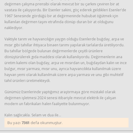
değirmen çalışma prensibi olarak mevcut bir su çarkını çeviren bir at
vasıtası ile çalışıyordu. Bir Esenler sakini, göç ederek geldikleri Esenler’de
1967 Senesinde gördüğü bir at değirmeninde hububat öğütmek için
kullanılan değirmen taşını etrafında dönüp duran bir at olduğunu
naklediyor.
Vaktiyle tarım ve hayvancılığın yaygın olduğu Esenlerde buğday, arpa ve
mısır gibi tahıllar ihtiyaca binaen tarımı yapılarak tarlalarda üretiliyordu.
Bu tahıllar bölgede bulunan değirmenlerde çeşitli ürünlere
dönüştürülerek gıda maddesi olarak kullanılıyordu. Değirmenlerin ana
üretim kalemi olan buğday, arpa ve mısırdan un, buğdaydan kalın ve ince
bulgur, mısır yarması, mısır unu, ayrıca hayvancılıkta kullanılmak üzere
hayvan yemi olarak kullanılmak üzere arpa yarması ve unu gibi muhtelif
tahıl ürünleri üretimekteydi.
Günümüz Esenlerinde yaptığımız araştırmaya göre müstakil olarak
değirmen işletmesi 2024 senesi itibariyle mevcut elektrik ile çalışan
modern un fabrikaları halen faaliyette bulunmuyor.
Kalın sağlıcakla. Selam ve dua ile…
Bu yazı
7361
defa okunmuştur.