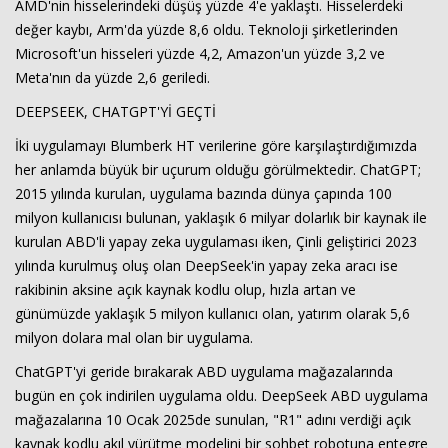
AMD'nin hisselerindeki düşüş yüzde 4'e yaklaştı. Hisselerdeki
değer kaybı, Arm'da yüzde 8,6 oldu. Teknoloji şirketlerinden
Microsoft'un hisseleri yüzde 4,2, Amazon'un yüzde 3,2 ve
Meta'nın da yüzde 2,6 geriledi.
DEEPSEEK, CHATGPT'Yİ GEÇTİ
İki uygulamayı Blumberk HT verilerine göre karşılaştırdığımızda
her anlamda büyük bir uçurum olduğu görülmektedir. ChatGPT;
2015 yılında kurulan, uygulama bazında dünya çapında 100
milyon kullanıcısı bulunan, yaklaşık 6 milyar dolarlık bir kaynak ile
kurulan ABD'li yapay zeka uygulaması iken, Çinli geliştirici 2023
yılında kurulmuş oluş olan DeepSeek'in yapay zeka aracı ise
rakibinin aksine açık kaynak kodlu olup, hızla artan ve
günümüzde yaklaşık 5 milyon kullanıcı olan, yatırım olarak 5,6
milyon dolara mal olan bir uygulama.
ChatGPT'yi geride bırakarak ABD uygulama mağazalarında
bugün en çok indirilen uygulama oldu. DeepSeek ABD uygulama
mağazalarına 10 Ocak 2025de sunulan, "R1" adını verdiği açık
kaynak kodlu akıl yürütme modelini bir sohbet robotuna entegre