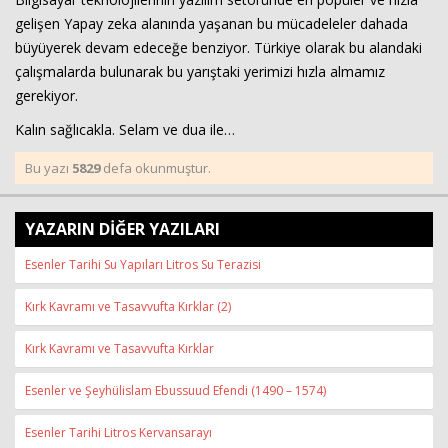
gelişen Yapay zeka alanında yaşanan bu mücadeleler dahada
büyüyerek devam edeceğe benziyor. Türkiye olarak bu alandaki
çalışmalarda bulunarak bu yarıştaki yerimizi hızla almamız
gerekiyor.
Kalın sağlıcakla. Selam ve dua ile…
Bu yazı
5829
defa okunmuştur.
YAZARIN DİĞER YAZILARI
Esenler Tarihi Su Yapıları Litros Su Terazisi
Kırk Kavramı ve Tasavvufta Kırklar (2)
Kırk Kavramı ve Tasavvufta Kırklar
Esenler ve Şeyhülislam Ebussuud Efendi (1490 – 1574)
Esenler Tarihi Litros Kervansarayı