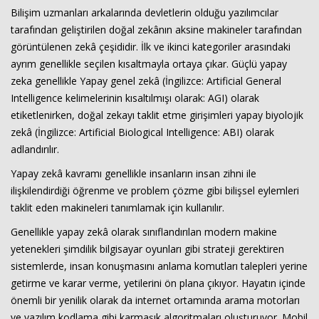
Bilişim uzmanları arkalarında devletlerin olduğu yazılımcılar
tarafından geliştirilen doğal zekânın aksine makineler tarafından
görüntülenen zekâ çeşididir. İlk ve ikinci kategoriler arasındaki
ayrım genellikle seçilen kısaltmayla ortaya çıkar. Güçlü yapay
zeka genellikle Yapay genel zekâ (İngilizce: Artificial General
Intelligence kelimelerinin kısaltılmışı olarak: AGI) olarak
etiketlenirken, doğal zekayı taklit etme girişimleri yapay biyolojik
zekâ (İngilizce: Artificial Biological Intelligence: ABI) olarak
Haberin Doğru Adresi.
adlandırılır.
Yapay zekâ kavramı genellikle insanların insan zihni ile
ilişkilendirdiği öğrenme ve problem çözme gibi bilişsel eylemleri
taklit eden makineleri tanımlamak için kullanılır.
Genellikle yapay zekâ olarak sınıflandırılan modern makine
yetenekleri şimdilik bilgisayar oyunları gibi strateji gerektiren
sistemlerde, insan konuşmasını anlama komutları talepleri yerine
getirme ve karar verme, yetilerini ön plana çıkıyor. Hayatın içinde
önemli bir yenilik olarak da internet ortamında arama motorları
ve yazılım kodlama gibi karmaşık algoritmaları oluşturuyor. Mobil