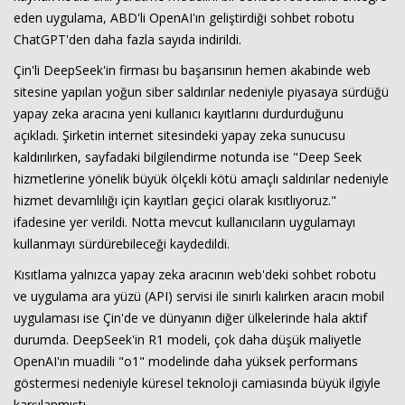
eden uygulama, ABD'li OpenAI'ın geliştirdiği sohbet robotu
ChatGPT'den daha fazla sayıda indirildi.
Çin'li DeepSeek'in firması bu başarısının hemen akabinde web
sitesine yapılan yoğun siber saldırılar nedeniyle piyasaya sürdüğü
yapay zeka aracına yeni kullanıcı kayıtlarını durdurduğunu
açıkladı. Şirketin internet sitesindeki yapay zeka sunucusu
kaldırılırken, sayfadaki bilgilendirme notunda ise "Deep Seek
hizmetlerine yönelik büyük ölçekli kötü amaçlı saldırılar nedeniyle
hizmet devamlılığı için kayıtları geçici olarak kısıtlıyoruz."
ifadesine yer verildi. Notta mevcut kullanıcıların uygulamayı
kullanmayı sürdürebileceği kaydedildi.
Kısıtlama yalnızca yapay zeka aracının web'deki sohbet robotu
ve uygulama ara yüzü (API) servisi ile sınırlı kalırken aracın mobil
uygulaması ise Çin'de ve dünyanın diğer ülkelerinde hala aktif
durumda. DeepSeek'in R1 modeli, çok daha düşük maliyetle
OpenAI'ın muadili "o1" modelinde daha yüksek performans
göstermesi nedeniyle küresel teknoloji camiasında büyük ilgiyle
karşılanmıştı.