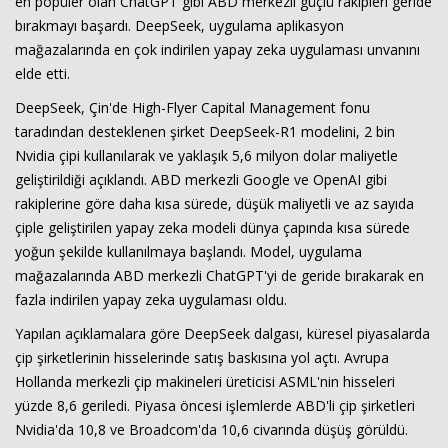
en popüler olan ChatGPT gibi ABD merkezli güçlü rakipleri geride
bırakmayı başardı. DeepSeek, uygulama aplikasyon
mağazalarında en çok indirilen yapay zeka uygulaması unvanını
elde etti.
DeepSeek, Çin'de High-Flyer Capital Management fonu
taradından desteklenen şirket DeepSeek-R1 modelini, 2 bin
Nvidia çipi kullanılarak ve yaklaşık 5,6 milyon dolar maliyetle
geliştirildiği açıklandı. ABD merkezli Google ve OpenAI gibi
rakiplerine göre daha kısa sürede, düşük maliyetli ve az sayıda
çiple geliştirilen yapay zeka modeli dünya çapında kısa sürede
yoğun şekilde kullanılmaya başlandı. Model, uygulama
mağazalarında ABD merkezli ChatGPT'yi de geride bırakarak en
fazla indirilen yapay zeka uygulaması oldu.
Yapılan açıklamalara göre DeepSeek dalgası, küresel piyasalarda
çip şirketlerinin hisselerinde satış baskısına yol açtı. Avrupa
Hollanda merkezli çip makineleri üreticisi ASML'nin hisseleri
yüzde 8,6 geriledi. Piyasa öncesi işlemlerde ABD'li çip şirketleri
Nvidia'da 10,8 ve Broadcom'da 10,6 civarında düşüş görüldü.