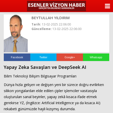
ANASAYFA
BEYTULLAH YILDIRIM
KATEGORİLER
Tarih:
13-02-2025 22:06:00
Güncelleme:
13-02-2025 22:06:00
YAZARLAR
ANKETLER
FOTO GALERİ
Facebook
Twitter
Google+
Whatsapp
Yapay Zeka Savaşları ve DeepSeek AI
VİDEO GALERİ
Bilim Teknoloji Bilişim Bilgisayar Programları
KÜNYE
Dünya hızla gelişen ve değişen yeni bir sürece doğru evrilirken
silikon yongalardan elde edilen çipler işlemciler vasıtasıyla
İLETİŞİM
oluşturulan sanal beyinler, yapay zekâ kısaca ifade etmek
gerekirse YZ, (İngilizce: Artificial Intelligence ya da kısaca AI)
rekabeti günümüzde hayli kızışmış durumda.