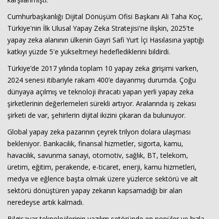
Cumhurbaşkanlığı Dijital Dönüşüm Ofisi Başkanı Ali Taha Koç,
Türkiye'nin İlk Ulusal Yapay Zeka Stratejisi'ne ilişkin, 2025'te
yapay zeka alanının ülkenin Gayri Safi Yurt İçi Hasılasına yaptığı
katkıyı yüzde 5'e yükseltmeyi hedeflediklerini bildirdi.
Türkiye’de 2017 yılında toplam 10 yapay zeka girişimi varken,
2024 senesi itibariyle rakam 400’e dayanmış durumda. Çoğu
dünyaya açılmış ve teknoloji ihracatı yapan yerli yapay zeka
şirketlerinin değerlemeleri sürekli artıyor. Aralarında iş zekası
şirketi de var, şehirlerin dijital ikizini çıkaran da bulunuyor.
Global yapay zeka pazarının çeyrek trilyon dolara ulaşması
bekleniyor. Bankacılık, finansal hizmetler, sigorta, kamu,
havacılık, savunma sanayi, otomotiv, sağlık, BT, telekom,
üretim, eğitim, perakende, e-ticaret, enerji, kamu hizmetleri,
medya ve eğlence başta olmak üzere yüzlerce sektörü ve alt
sektörü dönüştüren yapay zekanın kapsamadığı bir alan
neredeyse artık kalmadı.
Bilgisayar teknolojilerinin yazılım setöründe en popüler ve hızla