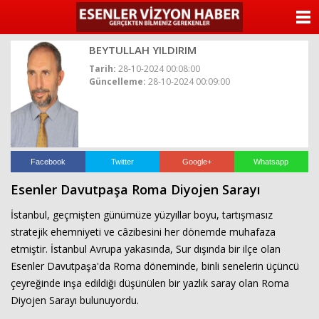
ANASAYFA
BEYTULLAH YILDIRIM
KATEGORİLER
Tarih:
28-10-2024 00:08:00
Güncelleme:
28-10-2024 00:09:00
YAZARLAR
ANKETLER
FOTO GALERİ
Facebook
Twitter
Google+
Whatsapp
Esenler Davutpaşa Roma Diyojen Sarayı
VİDEO GALERİ
İstanbul, geçmişten günümüze yüzyıllar boyu, tartışmasız
KÜNYE
stratejik ehemniyeti ve câzibesini her dönemde muhafaza
etmiştir. İstanbul Avrupa yakasında, Sur dışında bir ilçe olan
İLETİŞİM
Esenler Davutpaşa'da Roma döneminde, binli senelerin üçüncü
çeyreğinde inşa edildiği düşünülen bir yazlık saray olan Roma
Diyojen Sarayı bulunuyordu.