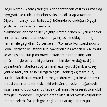
Doğu Roma (Bizans) tarihçisi Anna tarafından yazılmış Orta Çağ
biyografik ve tarih kitabı olan Aleksiad adlı kitapta Romen
Diyojen’in sarayından bahsettiği bölümde bulunduğu bölgeyi
şöyle tarif ve tasvir etmektedir:
“Komnenoslar oradan ileriye gidip Aretas denen bu yeri (Esenler
sınırları içerisinde olan Davut Paşa Kışlasının olduğu bölge)
hemen ele geçirdiler. Bu yer şehrin (Roma’da Konstantinopolis
veya Kostantiniye İstanbul’un) yakınındadır. Ovadan yükselmiştir
ve aşağısında durup da oraya bakanlara bir tepe imiş gibi
görünür; öyle bir tepe ki yanlarından biri denize doğru, diğeri
Byzantion’a (İstanbul) doğru inerek uzanıyor; diğer ikisi kuzey
yanı ile batı yanı ise her rüzgâra açık (Esenler) eğimsiz, düz,
sürekli olarak akan yazın kurumayan duru ve içilir bir akar suyu
deresi vardır ama tümüyle bitki örtüsünden yoksun ağaçsızdır;
insan sanır ki oduncular bu tepeyi çalılarını bile keserek tam cıbıl
etmişler. Romanos Diogenes orada kısa süreli yazlık kalışlar için
İmparatorlara lâyık pek gösterişli konutlar inşa ettirmiştir.”