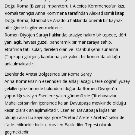
Doğu Roma (Bizans) İmparatoru I. Alexios Kommenos'un kızı,
Romalı tarihçisi Anna Kommena tarafından Alexiad isimli kitap
Doğu Roma, İstanbul ve Anadolu hakkında önemli bir kaynak
niteliğinde bilgiler vermektedir.
Romen Diyojen Sarayı hakkında; araziye hakim bir tepede, dört
yanı açık, havası güzel, panoramik bir manzaraya sahip,
etrafında tatlı sular, dereleri olan ve İstanbul şehir surlarına
(Topkapı) gibi giriş kapılarına çok yakın, bir konumda olduğu
anlatılmaktadır.
Esenler'de Aretai Bölgesinde Bir Roma Sarayı
Anna Komnena’nın eserinden de anlaşılacağı üzere coğrafi yüzey
şekilleri göz önünde bulundurulduğunda Romen Diyojen’in
yaptırdığı sarayın Esenlere yakın günümüzde Çiftehavuzlar
Mahallesi sınırları içerisinde kalan Davutpaşa mevkiinde olduğu
kesin olarak anlaşılmaktadır. Esenler, Davutpaşa kışlasının
olduğu alan bu kaynağa göre “Aretai / Arete / Aretas” şeklinde
ifade edilmekle birlikte mealen Faziletliler Tepesi olarak
geçmektedir.