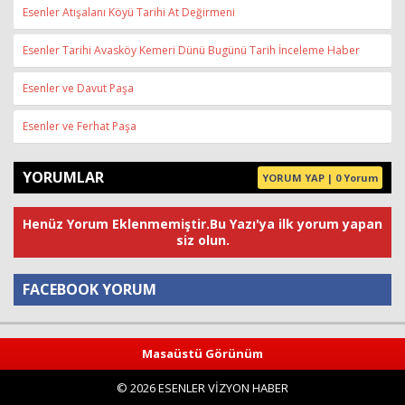
Esenler Atışalanı Köyü Tarihi At Değirmeni
Esenler Tarihi Avasköy Kemeri Dünü Bugünü Tarih İnceleme Haber
Esenler ve Davut Paşa
Esenler ve Ferhat Paşa
YORUMLAR
YORUM YAP | 0 Yorum
Henüz Yorum Eklenmemiştir.Bu Yazı'ya ilk yorum yapan
siz olun.
FACEBOOK YORUM
Yorum
Masaüstü Görünüm
© 2026 ESENLER VİZYON HABER