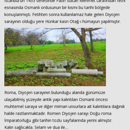
İstanbul'un 1453 senesinde Fatih Sultan Mehmet tarafından fethi
esnasında Osmanlı ordusunun bir kısmı bu tarihi bölgede
konuşlanmıştı. Fetihten sonra kullanılamaz hale gelen Diyojen
sarayının olduğu yere Hünkar kasrı Otağ-ı hümayun yapılmıştır.
Roma, Diyojen sarayının bulunduğu alanda günümüze
ulaşabilmiş yüzeyde antik yapı kalıntıları Osmanlı öncesi
muhtemel saraya ve diğer mimari unsurlara ait kalıntılara dağınık
halde rastlanmaktadır. Romen Diyojen sarayı Doğu roma
İmparatorluğu gibi tarihin tozlu sayfalarında yerini almıştır.
Kalın sağlıcakla. Selam ve dua ile…