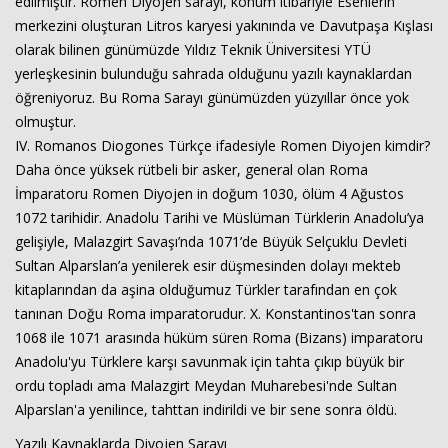
edilmiştir. Romen Diyojen sarayı, konum itibariyle Esenlerin
merkezini oluşturan Litros karyesi yakınında ve Davutpaşa Kışlası
olarak bilinen günümüzde Yıldız Teknik Üniversitesi YTÜ
yerleşkesinin bulunduğu sahrada olduğunu yazılı kaynaklardan
öğreniyoruz. Bu Roma Sarayı günümüzden yüzyıllar önce yok
olmuştur.
IV. Romanos Diogones Türkçe ifadesiyle Romen Diyojen kimdir?
Daha önce yüksek rütbeli bir asker, general olan Roma
İmparatoru Romen Diyojen in doğum 1030, ölüm 4 Ağustos
1072 tarihidir. Anadolu Tarihi ve Müslüman Türklerin Anadolu’ya
gelişiyle, Malazgirt Savaşı’nda 1071’de Büyük Selçuklu Devleti
Sultan Alparslan’a yenilerek esir düşmesinden dolayı mekteb
kitaplarından da aşina olduğumuz Türkler tarafından en çok
tanınan Doğu Roma imparatorudur. X. Konstantinos'tan sonra
1068 ile 1071 arasında hüküm süren Roma (Bizans) imparatoru
Anadolu'yu Türklere karşı savunmak için tahta çıkıp büyük bir
ordu topladı ama Malazgirt Meydan Muharebesi'nde Sultan
Alparslan'a yenilince, tahttan indirildi ve bir sene sonra öldü.
Yazılı Kaynaklarda Diyojen Sarayı