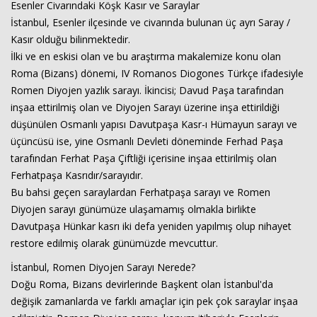
Esenler Civarındaki Köşk Kasır ve Saraylar
İstanbul, Esenler ilçesinde ve civarında bulunan üç ayrı Saray /
Kasır olduğu bilinmektedir.
İlki ve en eskisi olan ve bu araştırma makalemize konu olan
Roma (Bizans) dönemi, IV Romanos Diogones Türkçe ifadesiyle
Romen Diyojen yazlık sarayı. İkincisi; Davud Paşa tarafından
inşaa ettirilmiş olan ve Diyojen Sarayı üzerine inşa ettirildiği
düşünülen Osmanlı yapısı Davutpaşa Kasr-ı Hümayun sarayı ve
Haberin Doğru Adresi.
üçüncüsü ise, yine Osmanlı Devleti döneminde Ferhad Paşa
tarafından Ferhat Paşa Çiftliği içerisine inşaa ettirilmiş olan
Ferhatpaşa Kasrıdır/sarayıdır.
Bu bahsi geçen saraylardan Ferhatpaşa sarayı ve Romen
Diyojen sarayı günümüze ulaşamamış olmakla birlikte
Davutpaşa Hünkar kasrı iki defa yeniden yapılmış olup nihayet
restore edilmiş olarak günümüzde mevcuttur.
İstanbul, Romen Diyojen Sarayı Nerede?
Doğu Roma, Bizans devirlerinde Başkent olan İstanbul'da
değişik zamanlarda ve farklı amaçlar için pek çok saraylar inşaa