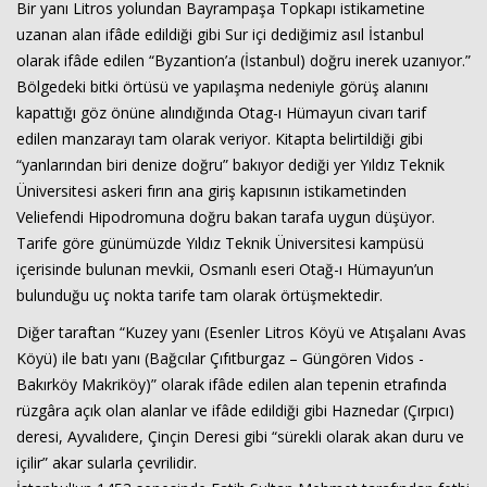
Bir yanı Litros yolundan Bayrampaşa Topkapı istikametine
uzanan alan ifâde edildiği gibi Sur içi dediğimiz asıl İstanbul
olarak ifâde edilen “Byzantion’a (İstanbul) doğru inerek uzanıyor.”
Bölgedeki bitki örtüsü ve yapılaşma nedeniyle görüş alanını
kapattığı göz önüne alındığında Otag-ı Hümayun civarı tarif
edilen manzarayı tam olarak veriyor. Kitapta belirtildiği gibi
“yanlarından biri denize doğru” bakıyor dediği yer Yıldız Teknik
Üniversitesi askeri fırın ana giriş kapısının istikametinden
Veliefendi Hipodromuna doğru bakan tarafa uygun düşüyor.
Tarife göre günümüzde Yıldız Teknik Üniversitesi kampüsü
içerisinde bulunan mevkii, Osmanlı eseri Otağ-ı Hümayun’un
bulunduğu uç nokta tarife tam olarak örtüşmektedir.
Diğer taraftan “Kuzey yanı (Esenler Litros Köyü ve Atışalanı Avas
Köyü) ile batı yanı (Bağcılar Çıfıtburgaz – Güngören Vidos -
Bakırköy Makriköy)” olarak ifâde edilen alan tepenin etrafında
rüzgâra açık olan alanlar ve ifâde edildiği gibi Haznedar (Çırpıcı)
deresi, Ayvalıdere, Çinçin Deresi gibi “sürekli olarak akan duru ve
içilir” akar sularla çevrilidir.