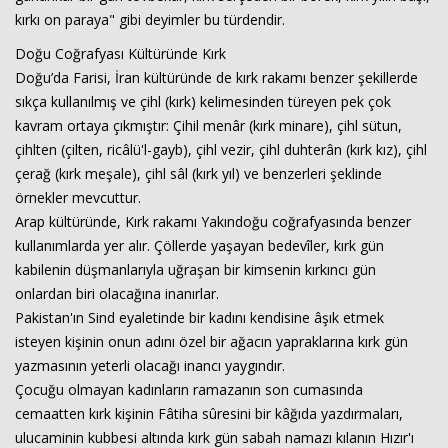
kırkı on paraya" gibi deyimler bu türdendir.
Doğu Coğrafyası Kültüründe Kırk
Doğu’da Farisi, İran kültüründe de kırk rakamı benzer şekillerde
sıkça kullanılmış ve çihl (kırk) kelimesinden türeyen pek çok
kavram ortaya çıkmıştır: Çihil menâr (kırk minare), çihl sütun,
çihlten (çilten, ricâlü'l-gayb), çihl vezir, çihl duhterân (kırk kız), çihl
çerağ (kırk meşale), çihl sâl (kırk yıl) ve benzerleri şeklinde
örnekler mevcuttur.
Arap kültüründe, Kırk rakamı Yakındoğu coğrafyasında benzer
kullanımlarda yer alır. Çöllerde yaşayan bedevîler, kırk gün
kabilenin düşmanlarıyla uğraşan bir kimsenin kırkıncı gün
onlardan biri olacağına inanırlar.
Pakistan'ın Sind eyaletinde bir kadını kendisine âşık etmek
isteyen kişinin onun adını özel bir ağacın yapraklarına kırk gün
yazmasının yeterli olacağı inancı yaygındır.
Çocuğu olmayan kadınların ramazanın son cumasında
cemaatten kırk kişinin Fâtiha sûresini bir kâğıda yazdırmaları,
ulucaminin kubbesi altında kırk gün sabah namazı kılanın Hızır'ı