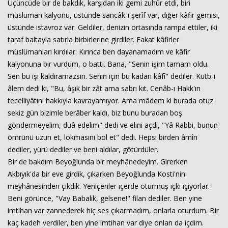
Üçüncüde bir de bakdık, karşıdan iki gemi zuhûr etdi, biri
müslüman kalyonu, üstünde sancâk-ı şerîf var, diğer kâfir gemisi,
üstünde istavroz var. Geldiler, denizin ortasında rampa ettiler, iki
taraf baltayla satırla birbirlerine girdiler. Fakat kâfirler
müslümanları kırdılar. Kırınca ben dayanamadım ve kâfir
kalyonuna bir vurdum, o battı. Bana, "Senin işim tamam oldu.
Sen bu işi kaldıramazsın. Senin için bu kadarı kâfî" dediler. Kutb-i
âlem dedi ki, "Bu, âşık bir zât ama sabrı kıt. Cenâb-ı Hakk'ın
tecelliyâtını hakkıyla kavrayamıyor. Ama mâdem ki burada otuz
sekiz gün bizimle berâber kaldı, biz bunu buradan boş
göndermeyelim, duâ edelim" dedi ve elini açdı, "Yâ Rabbi, bunun
ömrünü uzun et, lokmasını bol et" dedi. Hepsi birden âmîn
dediler, yürü dediler ve beni aldılar, götürdüler.
Bir de bakdım Beyoğlunda bir meyhânedeyim. Girerken
Akbıyık'da bir eve girdik, çıkarken Beyoğlunda Kosti'nin
meyhânesinden çıkdık. Yeniçeriler içerde oturmuş içki içiyorlar.
Beni görünce, "Vay Babalık, gelsene!" filan dediler. Ben yine
imtihan var zannederek hiç ses çıkarmadım, onlarla oturdum. Bir
kaç kadeh verdiler, ben yine imtihan var diye onları da içdim.