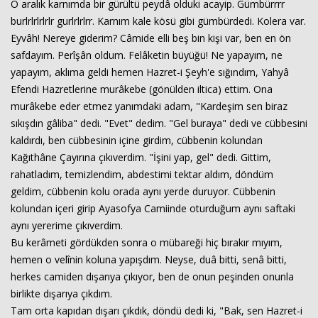
O aralık karnımda bir gürültü peydâ olduki acayip. Gümbürrrr
burlrlrlrlrlr gurlrlrlrr. Karnım kale kösü gibi gümbürdedi. Kolera var.
Eyvâh! Nereye giderim? Câmide elli beş bin kişi var, ben en ön
safdayım. Perîşân oldum. Felâketin büyüğü! Ne yapayım, ne
yapayım, aklıma geldi hemen Hazret-i Şeyh'e sığındım, Yahyâ
Efendi Hazretlerine murâkebe (gönülden iltica) ettim. Ona
murâkebe eder etmez yanımdaki adam, "Kardeşim sen biraz
sıkışdın gâliba" dedi. "Evet" dedim. "Gel buraya" dedi ve cübbesini
kaldırdı, ben cübbesinin içine girdim, cübbenin kolundan
Kağıthâne Çayırına çıkıverdim. "İşini yap, gel" dedi. Gittim,
rahatladım, temizlendim, abdestimi tektar aldım, döndüm
geldim, cübbenin kolu orada aynı yerde duruyor. Cübbenin
kolundan içeri girip Ayasofya Camiinde oturduğum aynı saftaki
aynı yererime çıkıverdim.
Bu kerâmeti gördükden sonra o mübareği hiç bırakır mıyım,
hemen o velînin koluna yapışdım. Neyse, duâ bitti, senâ bitti,
herkes camiden dışarıya çıkıyor, ben de onun peşinden onunla
birlikte dışarıya çıkdım.
Tam orta kapıdan dışarı çıkdık, döndü dedi ki, "Bak, sen Hazret-i