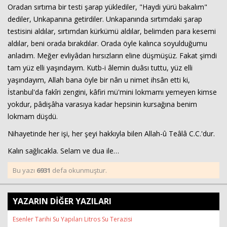
Oradan sırtıma bir testi şarap yüklediler, "Haydi yürü bakalım"
dediler, Unkapanına getirdiler. Unkapanında sırtımdaki şarap
testisini aldılar, sırtımdan kürkümü aldılar, belimden para kesemi
aldılar, beni orada bırakdılar. Orada öyle kalınca soyulduğumu
anladım. Meğer evliyâdan hırsızların eline düşmüşüz. Fakat şimdi
tam yüz elli yaşındayım. Kutb-i âlemin duâsı tuttu, yüz elli
yaşındayım, Allah bana öyle bir nân u nimet ihsân etti ki,
İstanbul'da fakîri zengini, kâfiri mü'mini lokmamı yemeyen kimse
yokdur, pâdişâha varasıya kadar hepsinin kursağına benim
lokmam düşdü.
Nihayetinde her işi, her şeyi hakkıyla bilen Allah-û Teâlâ C.C.'dur.
Kalın sağlıcakla. Selam ve dua ile…
Bu yazı
6931
defa okunmuştur.
YAZARIN DİĞER YAZILARI
Esenler Tarihi Su Yapıları Litros Su Terazisi