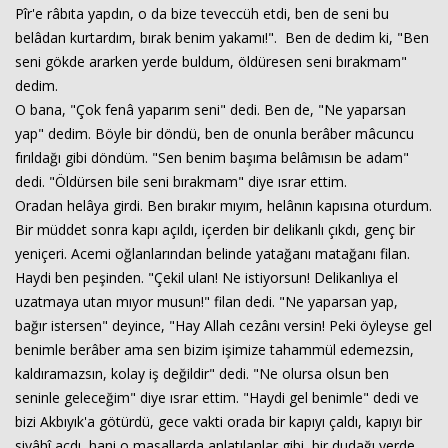
Pîr'e râbıta yapdın, o da bize teveccüh etdi, ben de seni bu
belâdan kurtardım, bırak benim yakamı!". Ben de dedim ki, "Ben
seni gökde ararken yerde buldum, öldüresen seni bırakmam"
dedim.
O bana, "Çok fenâ yaparım seni" dedi. Ben de, "Ne yaparsan
yap" dedim. Böyle bir döndü, ben de onunla berâber mâcuncu
fırıldağı gibi döndüm. "Sen benim başıma belâmısın be adam"
dedi. "Öldürsen bile seni bırakmam" diye ısrar ettim.
Oradan helâya girdi. Ben bırakır mıyım, helânın kapısına oturdum.
Bir müddet sonra kapı açıldı, içerden bir delikanlı çıkdı, genç bir
yeniçeri. Acemi oğlanlarından belinde yatağanı matağanı filan.
Haydi ben peşinden. "Çekil ulan! Ne istiyorsun! Delikanlıya el
uzatmaya utan mıyor musun!" filan dedi. "Ne yaparsan yap,
bağır istersen" deyince, "Hay Allah cezânı versin! Peki öyleyse gel
benimle berâber ama sen bizim işimize tahammül edemezsin,
kaldıramazsın, kolay iş değildir" dedi. "Ne olursa olsun ben
seninle geleceğim" diye ısrar ettim. "Haydi gel benimle" dedi ve
bizi Akbıyık'a götürdü, gece vakti orada bir kapıyı çaldı, kapıyı bir
siyâhî açdı, hani o masallarda anlatılanlar gibi, bir dudağı yerde