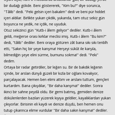
bir dudağı gökde. Beni göstererek, "Kim bu?" diye sorunca,
"Tâlib" dedi. "Peki gelsin içeri bakalım" dedi ve beni pür hiddet
içeri aldılar. Birlikte yukarı çıkdık, yukarıda, tam otuz sekiz gün
boyunca ne yedik, ne içdik, ne uyuduk.
Otuz sekizinci gün "Kutb-i âlem geliyor" dediler. Kutb-i âlem
geldi, meğerse orası kırklar meclisi imiş. Kutb-i âlem "Bu kim?"
dedi, "tâlib" dediler. Beni oraya götüren zât bana sıkı sıkı tenbîh
etti, "Sakın hiç bir şeye karışma! Herşeyi sükût ile karşıla,
bilmediğin şeye elini sürme, burnunu sokma!" dedi. "Peki"
dedim.
Ortaya bir radar getirdiler, bir leğen su. Bir de bakdık leğenin
içinde, bir arslan dünyâ güzeli bir kızla bir oğlanı kovalıyor,
parçalayacak. Hemen ben elimi attım ve arslanı tuttum, gençleri
kurtardım. Bana çıkışdılar, "Bir daha karışma!" dediler. Sonra
ikinci bir sahne peydâ oldu. Bir gemi batmış, gemiden denize
dökülenlerden bazıları yüzerek kıyıya geldiler, kayalıklardan yukarı
çıkıyorlar. Birisinin eli kaydı ve denize düşdü, ben hemen onu
tutup çıkarınca elime vurdular "Bir daha sakın karışma!" dediler.