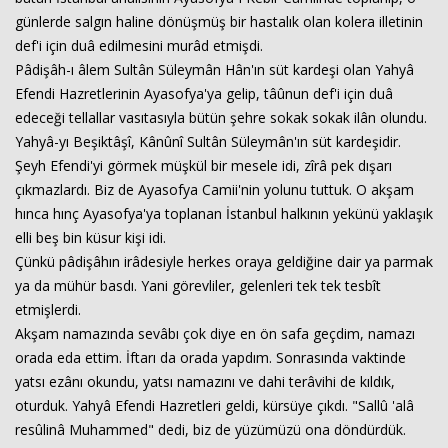
günlerde salgın haline dönüşmüş bir hastalık olan kolera illetinin
def'i için duâ edilmesini murâd etmişdi.
Pâdişâh-ı âlem Sultân Süleymân Hân'ın süt kardeşi olan Yahyâ
Efendi Hazretlerinin Ayasofya'ya gelip, tâûnun def'i için duâ
edeceği tellallar vasıtasıyla bütün şehre sokak sokak ilân olundu.
Yahyâ-yı Beşiktâşî, Kânûnî Sultân Süleymân'ın süt kardeşidir.
Şeyh Efendi'yi görmek müşkül bir mesele idi, zîrâ pek dışarı
çıkmazlardı. Biz de Ayasofya Camii'nin yolunu tuttuk. O akşam
hınca hınç Ayasofya'ya toplanan İstanbul halkının yekünü yaklaşık
elli beş bin küsur kişi idi.
Çünkü pâdişâhın irâdesiyle herkes oraya geldiğine dair ya parmak
ya da mühür basdı. Yani görevliler, gelenleri tek tek tesbît
etmişlerdi.
Akşam namazında sevâbı çok diye en ön safa geçdim, namazı
orada eda ettim. İftarı da orada yapdım. Sonrasında vaktinde
yatsı ezânı okundu, yatsı namazını ve dahi terâvihi de kıldık,
oturduk. Yahyâ Efendi Hazretleri geldi, kürsüye çıkdı. "Sallû 'alâ
resûlinâ Muhammed" dedi, biz de yüzümüzü ona döndürdük.