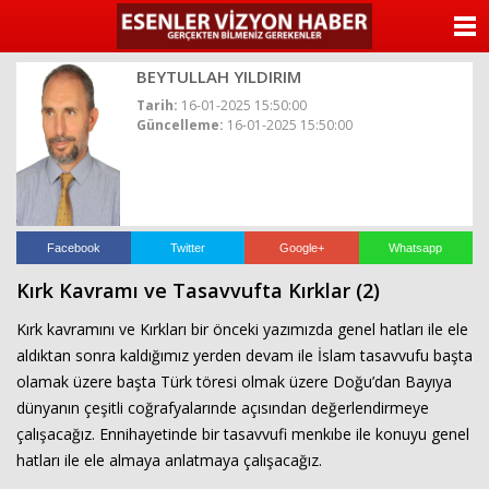
ANASAYFA
BEYTULLAH YILDIRIM
KATEGORİLER
Tarih:
16-01-2025 15:50:00
Güncelleme:
16-01-2025 15:50:00
YAZARLAR
ANKETLER
FOTO GALERİ
Facebook
Twitter
Google+
Whatsapp
Kırk Kavramı ve Tasavvufta Kırklar (2)
VİDEO GALERİ
Kırk kavramını ve Kırkları bir önceki yazımızda genel hatları ile ele
KÜNYE
aldıktan sonra kaldığımız yerden devam ile İslam tasavvufu başta
olamak üzere başta Türk töresi olmak üzere Doğu’dan Bayıya
İLETİŞİM
dünyanın çeşitli coğrafyalarınde açısından değerlendirmeye
çalışacağız. Ennihayetinde bir tasavvufi menkıbe ile konuyu genel
hatları ile ele almaya anlatmaya çalışacağız.