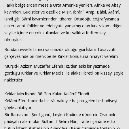
Farklı bölgelerden mesela Orta Amerika yerlileri, Afrika ve Altay
kavimleri, Budistler ve özellikle Mısır, İbrânî, Arap, Bâbil, Ârâmî,
İsrail gibi Sâmî kavimlerinden itibaren Ortadoğu coğrafyasında
dinler tarihi, folklor ve edebiyata yansımış olan kırk rakamı diğer
sayılar içinde en çok kullanılan ve kutsallık atfedilen sayı
olmuştur.
Bundan evvelki birinci yazımızda olduğu gibi İslam Tasavvufu
çerçevesinde bir menkıbe ile Kırklar konusuna nihayet verelim.
Mürşid-i Azîzim Muzaffer Efendi Hz.’den eski bir yazmada
gördüğü Kırklar ve Kırklar Meclisi ile alakalı ibretli bir kıssayı şöyle
naklettiler:
Kırklar Meclisinde 38 Gün Kalan Kelâmî Efendi
Kelâmî Efendi adında bir zât vaktiyle başına gelen bir hadiseyi
şöyle anlatıyor.
Bir Ramazan-ı Şerif günü, Leyle-i Kadir'de dönemin Osmanlı
pâdişâh-ı âlem olan Sultan II. Selîm Hân, irâde-i şâhâne edip
bütün İstanbul ahalisinin Ayasofya-ı Kebir Câmiinde toplanıp, o