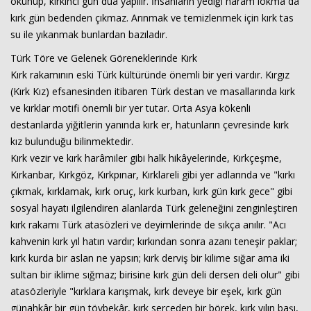
okunup, kırkıncı gün dua yapılır. İnsanların yediği haram lokma da
kırk gün bedenden çıkmaz. Arınmak ve temizlenmek için kırk tas
su ile yıkanmak bunlardan bazıladır.
Türk Töre ve Gelenek Göreneklerinde Kırk
Kırk rakamının eski Türk kültüründe önemli bir yeri vardır. Kırgız
(Kırk Kız) efsanesinden itibaren Türk destan ve masallarında kırk
ve kırklar motifi önemli bir yer tutar. Orta Asya kökenli
destanlarda yiğitlerin yanında kırk er, hatunların çevresinde kırk
kız bulunduğu bilinmektedir.
Kırk vezir ve kırk harâmiler gibi halk hikâyelerinde, Kırkçeşme,
Kırkanbar, Kırkgöz, Kırkpınar, Kırklareli gibi yer adlarında ve "kırkı
çıkmak, kırklamak, kırk oruç, kırk kurban, kırk gün kırk gece" gibi
sosyal hayatı ilgilendiren alanlarda Türk geleneğini zenginleştiren
kırk rakamı Türk atasözleri ve deyimlerinde de sıkça anılır. "Acı
kahvenin kırk yıl hatırı vardır; kırkından sonra azanı teneşir paklar;
kırk kurda bir aslan ne yapsın; kırk derviş bir kilime sığar ama iki
sultan bir iklime sığmaz; birisine kırk gün deli dersen deli olur" gibi
atasözleriyle "kırklara karışmak, kırk deveye bir eşek, kırk gün
günahkâr bir gün tövbekâr, kırk serçeden bir börek, kırk yılın başı,