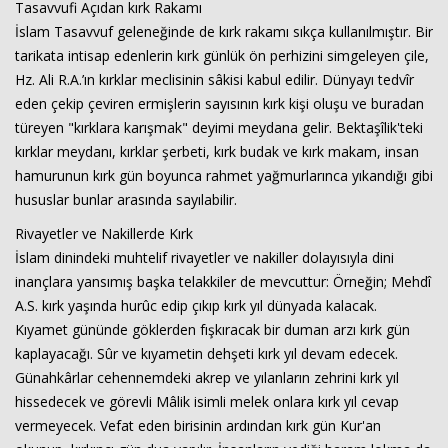
Tasavvufi Açıdan kırk Rakamı
İslam Tasavvuf geleneğinde de kırk rakamı sıkça kullanılmıştır. Bir
tarikata intisap edenlerin kırk günlük ön perhizini simgeleyen çile,
Hz. Ali R.A.’ın kırklar meclisinin sâkisi kabul edilir. Dünyayı tedvîr
eden çekip çeviren ermişlerin sayısının kırk kişi oluşu ve buradan
türeyen "kırklara karışmak" deyimi meydana gelir. Bektaşîlik'teki
kırklar meydanı, kırklar şerbeti, kırk budak ve kırk makam, insan
hamurunun kırk gün boyunca rahmet yağmurlarınca yıkandığı gibi
Haberin Doğru Adresi.
hususlar bunlar arasında sayılabilir.
Rivayetler ve Nakillerde Kırk
İslam dinindeki muhtelif rivayetler ve nakiller dolayısıyla dini
inançlara yansımış başka telakkiler de mevcuttur: Örneğin; Mehdî
A.S. kırk yaşında hurûc edip çıkıp kırk yıl dünyada kalacak.
Kıyamet gününde göklerden fışkıracak bir duman arzı kırk gün
kaplayacağı. Sûr ve kıyametin dehşeti kırk yıl devam edecek.
Günahkârlar cehennemdeki akrep ve yılanların zehrini kırk yıl
hissedecek ve görevli Mâlik isimli melek onlara kırk yıl cevap
vermeyecek. Vefat eden birisinin ardından kırk gün Kur'an