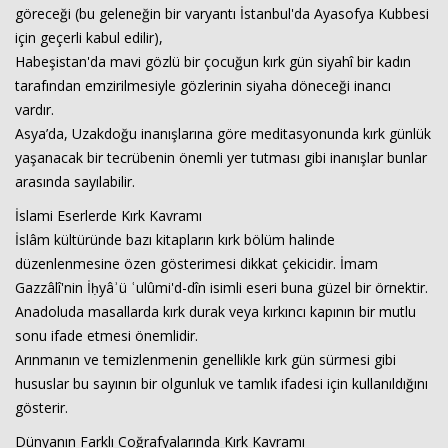
göreceği (bu geleneğin bir varyantı İstanbul'da Ayasofya Kubbesi
için geçerli kabul edilir),
Habeşistan'da mavi gözlü bir çocuğun kırk gün siyahî bir kadın
tarafından emzirilmesiyle gözlerinin siyaha döneceği inancı
vardır.
Asya’da, Uzakdoğu inanışlarına göre meditasyonunda kırk günlük
yaşanacak bir tecrübenin önemli yer tutması gibi inanışlar bunlar
arasında sayılabilir.
İslami Eserlerde Kırk Kavramı
İslâm kültüründe bazı kitapların kırk bölüm halinde
düzenlenmesine özen gösterimesi dikkat çekicidir. İmam
Gazzâlî'nin İḥyâʾü ʿulûmi'd-dîn isimli eseri buna güzel bir örnektir.
Anadoluda masallarda kırk durak veya kırkıncı kapının bir mutlu
sonu ifade etmesi önemlidir.
Arınmanın ve temizlenmenin genellikle kırk gün sürmesi gibi
hususlar bu sayının bir olgunluk ve tamlık ifadesi için kullanıldığını
gösterir.
Dünyanın Farklı Coğrafyalarında Kırk Kavramı