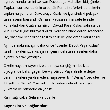
aynı zamanda ismini taşıyan Davutpaşa Mahallesi bitişiğindeki,
Topkapı sur dışında ünlü ordugâh Rumeli seferlerinde askerin
toplanma yeri olan Davutpaşa Kışalsı ve içerisindeki pek çok
tarihi eserin banisi idi. Osmanlı Padişahlarının seferlerinde
konakladıkları Otağ-ı hümâyun Dâvud Paşa Kışlası sahrasında
kurulur ve tuğlar buraya dikilirdi. Serdarla idare edilen seferlerde
ise, sancak-ı şerif orada teslim edilir ve yine orada karşılanırdı.
Ayrıntılı malumat için daha önce "Esenler Davut Paşa Kışlası"
isimli makalemizde kışlayı ve içerisindeki tarihi eserleri daha
ayrıntılı olarak yazmıştık.
Özetle hayat hikayesini, ele almaya çalıştığımız bu kısa
biyografide bahsi geçen Derviş Dâvud Paşa âlimlere değer
veren, fakirlere yardım eden, hayırsever bir "Derviş", tecrübeli ve
ihtiyatlı bir "Koca" Osmanlı devlet adamı olarak tanınıyordu.
Şükranla ve rahmetle anıyoruz.
Kalın sağlıcakla. Selam ve dua ile…
Kaynaklar ve Bağlantılar: