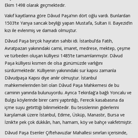
Ekim 1498 olarak geçmektedir.
Vakıf kayıtlarına göre Dâvud Paşa’nın dört oğlu vardı. Bunlardan
1503’te Yanya sancak beyliği yapan Mustafa, Sultan II. Bayezid’in
kızı ile evlenmiş ve damadı olmuştur.
Dâvud Paşa birçok hayratın sahibi idi. İstanbul’da Fatih,
Avratpazarı yakınındaki camii, imaret, medrese, mektep, çeşme
ve türbeden oluşan külliyesi 1485’te tamamlanmıştır. Dâvud
Paşa külliyesi kısmen de olsa günümüzde varlığını
sürdürmektedir. Külliyenin yakınındaki sur kapısı zamanla
Dâvudpaşa Kapısı diye anılır olmuştur. İstanbul
mahkemelerinden biri olan Dâvud Paşa Mahkemesi de bu
caminin yanında bulunuyordu. Ayrıca Tekirdağ’a bağlı Yoncalu ve
Bulgu köylerinde birer cami yaptırdığı, Ferecik kasabasına da
içme suyu getirttiği bilinmektedir. Bu tesislerinin giderlerini
karşılamak üzere İstanbul, Edirne, Üsküp, Manastır, Bursa ve
İznik’te pek çok dükkân, han, hamam, köy ve bahçe vakfetmiştir.
Dâvud Paşa Esenler Çiftehavuzlar Mahallesi sınırları içerisinde,