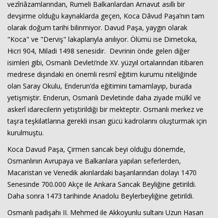
vezîriâzamlarından, Rumeli Balkanlardan Arnavut asıllı bir
devşirme olduğu kaynaklarda geçen, Koca Dâvud Paşa’nın tam
olarak doğum tarihi bilinmiyor. Davud Paşa, yaygın olarak
"Koca" ve "Derviş" lakaplarıyla anılıyor. Ölümü ise Dimetoka,
Hicri 904, Miladi 1498 senesidir. Devrinin önde gelen diğer
isimleri gibi, Osmanlı Devleti’nde XV. yüzyıl ortalarından itibaren
medrese dışındaki en önemli resmî eğitim kurumu niteliğinde
olan Saray Okulu, Enderun’da eğitimini tamamlayıp, burada
yetişmiştir. Enderun, Osmanlı Devletinde daha ziyade mülkî ve
askerî idarecilerin yetiştirildiği bir mekteptir. Osmanlı merkez ve
taşra teşkilatlarına gerekli insan gücü kadrolarını oluşturmak için
kurulmuştu.
Koca Davud Paşa, Çirmen sancak beyi olduğu dönemde,
Osmanlının Avrupaya ve Balkanlara yapılan seferlerden,
Macaristan ve Venedik akınlardaki başarılarından dolayı 1470
Senesinde 700.000 Akçe ile Ankara Sancak Beyliğine getirildi.
Daha sonra 1473 tarihinde Anadolu Beylerbeyliğine getirildi.
Osmanlı padişahı II. Mehmed ile Akkoyunlu sultanı Uzun Hasan