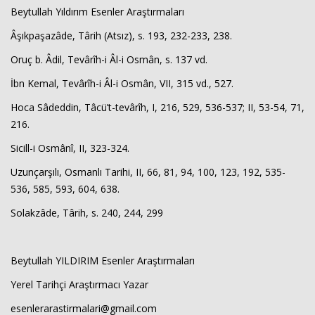
Beytullah Yıldırım Esenler Araştırmaları
Âşıkpaşazâde, Târih (Atsız), s. 193, 232-233, 238.
Oruç b. Âdil, Tevârîh-i Âl-i Osmân, s. 137 vd.
İbn Kemal, Tevârîh-i Âl-i Osmân, VII, 315 vd., 527.
Hoca Sâdeddin, Tâcü’t-tevârîh, I, 216, 529, 536-537; II, 53-54, 71,
216.
Sicill-i Osmânî, II, 323-324.
Uzunçarşılı, Osmanlı Tarihi, II, 66, 81, 94, 100, 123, 192, 535-
536, 585, 593, 604, 638.
Solakzâde, Târih, s. 240, 244, 299
Beytullah YILDIRIM Esenler Araştırmaları
Yerel Tarihçi Araştırmacı Yazar
esenlerarastirmalari@gmail.com