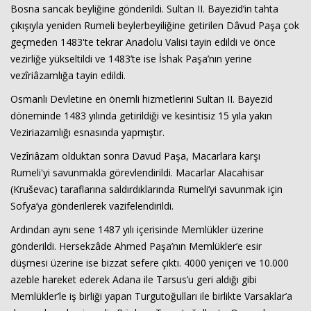
Bosna sancak beyliğine gönderildi. Sultan II. Bayezid’in tahta
çıkışıyla yeniden Rumeli beylerbeyiliğine getirilen Dâvud Paşa çok
geçmeden 1483'te tekrar Anadolu Valisi tayin edildi ve önce
vezirliğe yükseltildi ve 1483’te ise İshak Paşa’nın yerine
vezîriâzamlığa tayin edildi.
Osmanlı Devletine en önemli hizmetlerini Sultan II. Bayezid
döneminde 1483 yılında getirildiği ve kesintisiz 15 yıla yakın
Veziriazamlığı esnasında yapmıştır.
Vezîriâzam olduktan sonra Davud Paşa, Macarlara karşı
Rumeli'yi savunmakla görevlendirildi. Macarlar Alacahisar
(Kruševac) taraflarına saldırdıklarında Rumeli’yi savunmak için
Sofya’ya gönderilerek vazifelendirildi.
Ardından aynı sene 1487 yılı içerisinde Memlükler üzerine
gönderildi. Hersekzâde Ahmed Paşa’nın Memlükler’e esir
düşmesi üzerine ise bizzat sefere çıktı. 4000 yeniçeri ve 10.000
azeble hareket ederek Adana ile Tarsus’u geri aldığı gibi
Memlükler’le iş birliği yapan Turgutoğulları ile birlikte Varsaklar’a