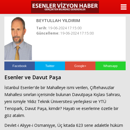
ANASAYFA
BEYTULLAH YILDIRIM
KATEGORİLER
Tarih:
19-06-2024 17:15:00
Güncelleme:
19-06-2024 17:15:00
YAZARLAR
ANKETLER
FOTO GALERİ
Facebook
Twitter
Google+
Whatsapp
Esenler ve Davut Paşa
VİDEO GALERİ
İstanbul Esenler'de bir Mahalleye ismi verilen, Çiftehavuzlar
KÜNYE
Mahallesi sınırları içerisinde bulunan Davutpaşa Kışlası Sahrası,
yeni ismiyle Yıldız Teknik Üniversitesi yerleşkesi ve YTÜ
İLETİŞİM
Tenopark, Davut Paşa, kimdir? Hayatı ve eserlerine özetle bir
göz atalım.
Devlet-i Aliyye-i Osmaniyye, Üç kıtada 623 sene adaletle hüküm