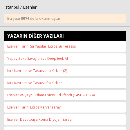
İstanbul / Esenler
Bu yazı
9074
defa okunmuştur.
YAZARIN DİĞER YAZILARI
Esenler Tarihi Su Yapıları Litros Su Terazisi
Yapay Zeka Savaşları ve DeepSeek AI
Kırk Kavramı ve Tasavvufta Kırklar (2)
Kırk Kavramı ve Tasavvufta Kırklar
Esenler ve Şeyhülislam Ebussuud Efendi (1490 – 1574)
Esenler Tarihi Litros Kervansarayı
Esenler Davutpaşa Roma Diyojen Sarayı