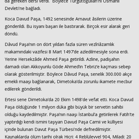
da gereken dersi verdi. Böylece Turgutoğulları'nı Osmanlı
Devleti'ne bağladı.
Koca Davud Paşa, 1492 senesinde Arnavut âsilerin üzerine
gönderildi. Bu isyanı başarı ile bastırarak. Birçok esir alarak geri
döndü.
Dâvud Paşa’nın on dört yıldan fazla süren vezîriâzamlık
makamındaki vazifesi 8 Mart 1497’de azledilmesiyle sona erdi.
Yerine Hersekzâde Ahmed Paşa getirildi. Azline, padişahın
damadı olan Akkoyunlu Göde Ahmed’in Tebriz’e kaçması sebep
olarak gösterilmiştir. Böylece Dâvud Paşa, senelik 300.000 akçe
emekli maaşı bağlanarak, Dimetoka’da zorunlu ikamete mecbur
edilerek gönderildi.
Ertesi sene Dimetoka’da 20 Ekim 1498'de vefat etti. Koca Davud
Paşa öldüğünde 1 milyon düka gibi büyük bir servetin sahibi
olduğu kaydedilmiştir. Paşa’nın naaşı İstanbul’a getirilerek Fatih'te
yaptırdığı kendi ismini taşıyan Davud Paşa Camii ve külliyesi
içinde bulunan Davut Paşa Türbesi'nde defnedilmiştir.
Kaynaklarda ölüm tarihi olrak Hicri: 4 Rebîülevvel 904, Miladi: 20