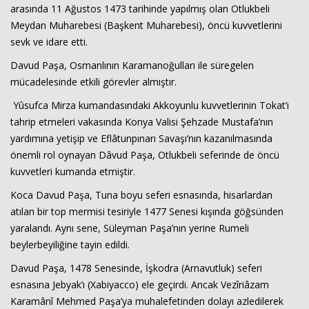
arasında 11 Ağustos 1473 tarihinde yapılmış olan Otlukbeli
Meydan Muharebesi (Başkent Muharebesi), öncü kuvvetlerini
sevk ve idare etti.
Davud Paşa, Osmanlının Karamanoğulları ile süregelen
mücadelesinde etkili görevler almıştır.
Yûsufca Mirza kumandasındaki Akkoyunlu kuvvetlerinin Tokat’ı
tahrip etmeleri vakasında Konya Valisi Şehzade Mustafa’nın
yardımına yetişip ve Eflâtunpınarı Savaşı’nın kazanılmasında
önemli rol oynayan Dâvud Paşa, Otlukbeli seferinde de öncü
kuvvetleri kumanda etmiştir.
Koca Davud Paşa, Tuna boyu seferi esnasında, hisarlardan
atılan bir top mermisi tesiriyle 1477 Senesi kışında göğsünden
yaralandı. Aynı sene, Süleyman Paşa’nın yerine Rumeli
beylerbeyiliğine tayin edildi.
Davud Paşa, 1478 Senesinde, İşkodra (Arnavutluk) seferi
esnasına Jebyak’ı (Xabiyacco) ele geçirdi. Ancak Vezîriâzam
Karamânî Mehmed Paşa’ya muhalefetinden dolayı azledilerek