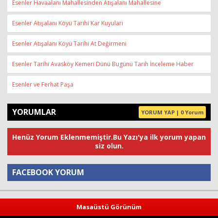
Esenler Havaalanı Mahallesinden Atışalanı Mahallesine
Esenler Atışalanı Köyü Tarihi Kar Kuyuları
Esenler Atışalanı Köyü Tarihi At Değirmeni
Esenler Tarihi Avasköy Kemeri Dünü Bugünü Tarih İnceleme Haber
Esenler ve Ferhat Paşa
YORUMLAR
YORUM YAP | 0 Yorum
Henüz Yorum Eklenmemiştir.Bu Yazı'ya ilk yorum yapan
siz olun.
FACEBOOK YORUM
Yorum
Masaüstü Görünüm