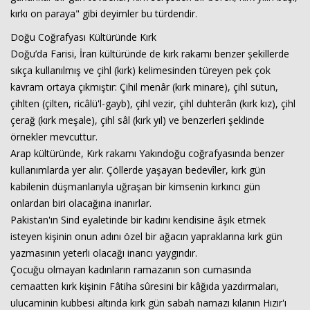
kırkı on paraya" gibi deyimler bu türdendir.
Doğu Coğrafyası Kültüründe Kırk
Doğu’da Farisi, İran kültüründe de kırk rakamı benzer şekillerde
sıkça kullanılmış ve çihl (kırk) kelimesinden türeyen pek çok
kavram ortaya çıkmıştır: Çihil menâr (kırk minare), çihl sütun,
çihlten (çilten, ricâlü'l-gayb), çihl vezir, çihl duhterân (kırk kız), çihl
çerağ (kırk meşale), çihl sâl (kırk yıl) ve benzerleri şeklinde
örnekler mevcuttur.
Arap kültüründe, Kırk rakamı Yakındoğu coğrafyasında benzer
kullanımlarda yer alır. Çöllerde yaşayan bedevîler, kırk gün
kabilenin düşmanlarıyla uğraşan bir kimsenin kırkıncı gün
onlardan biri olacağına inanırlar.
Pakistan'ın Sind eyaletinde bir kadını kendisine âşık etmek
isteyen kişinin onun adını özel bir ağacın yapraklarına kırk gün
yazmasının yeterli olacağı inancı yaygındır.
Çocuğu olmayan kadınların ramazanın son cumasında
cemaatten kırk kişinin Fâtiha sûresini bir kâğıda yazdırmaları,
ulucaminin kubbesi altında kırk gün sabah namazı kılanın Hızır'ı