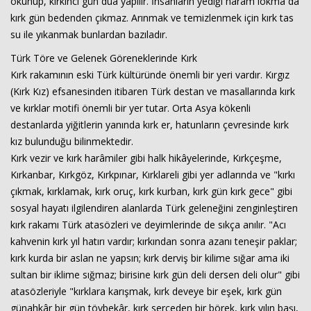
okunup, kırkıncı gün dua yapılır. İnsanların yediği haram lokma da
kırk gün bedenden çıkmaz. Arınmak ve temizlenmek için kırk tas
su ile yıkanmak bunlardan bazıladır.
Türk Töre ve Gelenek Göreneklerinde Kırk
Kırk rakamının eski Türk kültüründe önemli bir yeri vardır. Kırgız
(Kırk Kız) efsanesinden itibaren Türk destan ve masallarında kırk
ve kırklar motifi önemli bir yer tutar. Orta Asya kökenli
destanlarda yiğitlerin yanında kırk er, hatunların çevresinde kırk
kız bulunduğu bilinmektedir.
Kırk vezir ve kırk harâmiler gibi halk hikâyelerinde, Kırkçeşme,
Kırkanbar, Kırkgöz, Kırkpınar, Kırklareli gibi yer adlarında ve "kırkı
çıkmak, kırklamak, kırk oruç, kırk kurban, kırk gün kırk gece" gibi
sosyal hayatı ilgilendiren alanlarda Türk geleneğini zenginleştiren
kırk rakamı Türk atasözleri ve deyimlerinde de sıkça anılır. "Acı
kahvenin kırk yıl hatırı vardır; kırkından sonra azanı teneşir paklar;
kırk kurda bir aslan ne yapsın; kırk derviş bir kilime sığar ama iki
sultan bir iklime sığmaz; birisine kırk gün deli dersen deli olur" gibi
atasözleriyle "kırklara karışmak, kırk deveye bir eşek, kırk gün
günahkâr bir gün tövbekâr, kırk serçeden bir börek, kırk yılın başı,