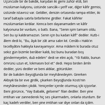
Üçüncüde bir de bakdık, karşıdan iki gemi zuhûr etdi, biri
müslüman kalyonu, üstünde sancâk-ı şerîf var, diğer kâfir gemisi,
üstünde istavroz var. Geldiler, denizin ortasında rampa ettiler, iki
taraf baltayla satırla birbirlerine girdiler. Fakat kâfirler
müslümanları kırdılar. Kırınca ben dayanamadım ve kâfir
kalyonuna bir vurdum, o battı. Bana, "Senin işim tamam oldu.
Sen bu işi kaldıramazsın. Senin için bu kadarı kâfî" dediler. Kutb-i
âlem dedi ki, "Bu, âşık bir zât ama sabrı kıt. Cenâb-ı Hakk'ın
tecelliyâtını hakkıyla kavrayamıyor. Ama mâdem ki burada otuz
sekiz gün bizimle berâber kaldı, biz bunu buradan boş
göndermeyelim, duâ edelim" dedi ve elini açdı, "Yâ Rabbi, bunun
ömrünü uzun et, lokmasını bol et" dedi. Hepsi birden âmîn
dediler, yürü dediler ve beni aldılar, götürdüler.
Bir de bakdım Beyoğlunda bir meyhânedeyim. Girerken
Akbıyık'da bir eve girdik, çıkarken Beyoğlunda Kosti'nin
meyhânesinden çıkdık. Yeniçeriler içerde oturmuş içki içiyorlar.
Beni görünce, "Vay Babalık, gelsene!" filan dediler. Ben yine
imtihan var zannederek hiç ses çıkarmadım, onlarla oturdum. Bir
kaç kadeh verdiler, ben yine imtihan var diye onları da içdim.