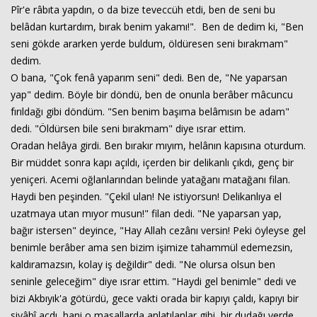
Pîr'e râbıta yapdın, o da bize teveccüh etdi, ben de seni bu
belâdan kurtardım, bırak benim yakamı!". Ben de dedim ki, "Ben
seni gökde ararken yerde buldum, öldüresen seni bırakmam"
dedim.
O bana, "Çok fenâ yaparım seni" dedi. Ben de, "Ne yaparsan
yap" dedim. Böyle bir döndü, ben de onunla berâber mâcuncu
fırıldağı gibi döndüm. "Sen benim başıma belâmısın be adam"
dedi. "Öldürsen bile seni bırakmam" diye ısrar ettim.
Oradan helâya girdi. Ben bırakır mıyım, helânın kapısına oturdum.
Bir müddet sonra kapı açıldı, içerden bir delikanlı çıkdı, genç bir
yeniçeri. Acemi oğlanlarından belinde yatağanı matağanı filan.
Haydi ben peşinden. "Çekil ulan! Ne istiyorsun! Delikanlıya el
uzatmaya utan mıyor musun!" filan dedi. "Ne yaparsan yap,
bağır istersen" deyince, "Hay Allah cezânı versin! Peki öyleyse gel
benimle berâber ama sen bizim işimize tahammül edemezsin,
kaldıramazsın, kolay iş değildir" dedi. "Ne olursa olsun ben
seninle geleceğim" diye ısrar ettim. "Haydi gel benimle" dedi ve
bizi Akbıyık'a götürdü, gece vakti orada bir kapıyı çaldı, kapıyı bir
siyâhî açdı, hani o masallarda anlatılanlar gibi, bir dudağı yerde