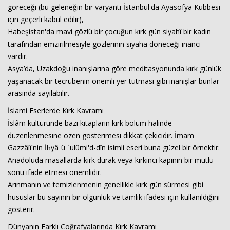
göreceği (bu geleneğin bir varyantı İstanbul'da Ayasofya Kubbesi
için geçerli kabul edilir),
Habeşistan'da mavi gözlü bir çocuğun kırk gün siyahî bir kadın
tarafından emzirilmesiyle gözlerinin siyaha döneceği inancı
vardır.
Asya’da, Uzakdoğu inanışlarına göre meditasyonunda kırk günlük
yaşanacak bir tecrübenin önemli yer tutması gibi inanışlar bunlar
arasında sayılabilir.
İslami Eserlerde Kırk Kavramı
İslâm kültüründe bazı kitapların kırk bölüm halinde
düzenlenmesine özen gösterimesi dikkat çekicidir. İmam
Gazzâlî'nin İḥyâʾü ʿulûmi'd-dîn isimli eseri buna güzel bir örnektir.
Anadoluda masallarda kırk durak veya kırkıncı kapının bir mutlu
sonu ifade etmesi önemlidir.
Arınmanın ve temizlenmenin genellikle kırk gün sürmesi gibi
hususlar bu sayının bir olgunluk ve tamlık ifadesi için kullanıldığını
gösterir.
Dünyanın Farklı Coğrafyalarında Kırk Kavramı