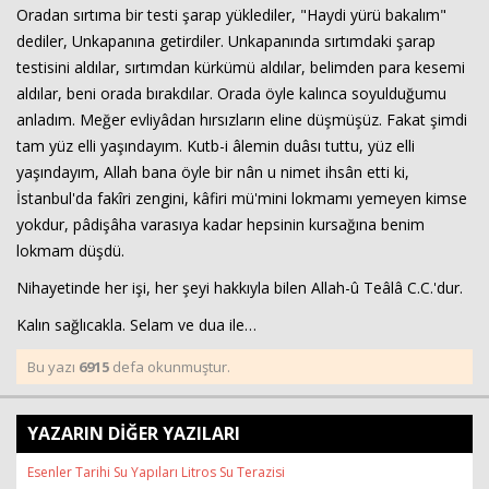
Oradan sırtıma bir testi şarap yüklediler, "Haydi yürü bakalım"
dediler, Unkapanına getirdiler. Unkapanında sırtımdaki şarap
testisini aldılar, sırtımdan kürkümü aldılar, belimden para kesemi
aldılar, beni orada bırakdılar. Orada öyle kalınca soyulduğumu
anladım. Meğer evliyâdan hırsızların eline düşmüşüz. Fakat şimdi
tam yüz elli yaşındayım. Kutb-i âlemin duâsı tuttu, yüz elli
yaşındayım, Allah bana öyle bir nân u nimet ihsân etti ki,
İstanbul'da fakîri zengini, kâfiri mü'mini lokmamı yemeyen kimse
yokdur, pâdişâha varasıya kadar hepsinin kursağına benim
lokmam düşdü.
Nihayetinde her işi, her şeyi hakkıyla bilen Allah-û Teâlâ C.C.'dur.
Kalın sağlıcakla. Selam ve dua ile…
Bu yazı
6915
defa okunmuştur.
YAZARIN DİĞER YAZILARI
Esenler Tarihi Su Yapıları Litros Su Terazisi