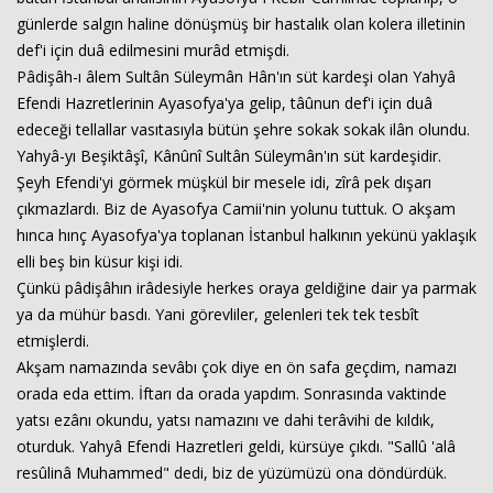
günlerde salgın haline dönüşmüş bir hastalık olan kolera illetinin
def'i için duâ edilmesini murâd etmişdi.
Pâdişâh-ı âlem Sultân Süleymân Hân'ın süt kardeşi olan Yahyâ
Efendi Hazretlerinin Ayasofya'ya gelip, tâûnun def'i için duâ
edeceği tellallar vasıtasıyla bütün şehre sokak sokak ilân olundu.
Yahyâ-yı Beşiktâşî, Kânûnî Sultân Süleymân'ın süt kardeşidir.
Şeyh Efendi'yi görmek müşkül bir mesele idi, zîrâ pek dışarı
çıkmazlardı. Biz de Ayasofya Camii'nin yolunu tuttuk. O akşam
hınca hınç Ayasofya'ya toplanan İstanbul halkının yekünü yaklaşık
elli beş bin küsur kişi idi.
Çünkü pâdişâhın irâdesiyle herkes oraya geldiğine dair ya parmak
ya da mühür basdı. Yani görevliler, gelenleri tek tek tesbît
etmişlerdi.
Akşam namazında sevâbı çok diye en ön safa geçdim, namazı
orada eda ettim. İftarı da orada yapdım. Sonrasında vaktinde
yatsı ezânı okundu, yatsı namazını ve dahi terâvihi de kıldık,
oturduk. Yahyâ Efendi Hazretleri geldi, kürsüye çıkdı. "Sallû 'alâ
resûlinâ Muhammed" dedi, biz de yüzümüzü ona döndürdük.