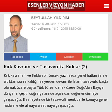
ANASAYFA
BEYTULLAH YILDIRIM
KATEGORİLER
Tarih:
16-01-2025 15:50:00
Güncelleme:
16-01-2025 15:50:00
YAZARLAR
ANKETLER
FOTO GALERİ
Facebook
Twitter
Google+
Whatsapp
Kırk Kavramı ve Tasavvufta Kırklar (2)
VİDEO GALERİ
Kırk kavramını ve Kırkları bir önceki yazımızda genel hatları ile ele
KÜNYE
aldıktan sonra kaldığımız yerden devam ile İslam tasavvufu başta
olamak üzere başta Türk töresi olmak üzere Doğu’dan Bayıya
İLETİŞİM
dünyanın çeşitli coğrafyalarınde açısından değerlendirmeye
çalışacağız. Ennihayetinde bir tasavvufi menkıbe ile konuyu genel
hatları ile ele almaya anlatmaya çalışacağız.