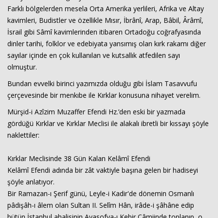
Farklı bölgelerden mesela Orta Amerika yerlileri, Afrika ve Altay
kavimleri, Budistler ve özellikle Mısır, İbrânî, Arap, Bâbil, Ârâmî,
İsrail gibi Sâmî kavimlerinden itibaren Ortadoğu coğrafyasında
dinler tarihi, folklor ve edebiyata yansımış olan kırk rakamı diğer
sayılar içinde en çok kullanılan ve kutsallık atfedilen sayı
olmuştur.
Bundan evvelki birinci yazımızda olduğu gibi İslam Tasavvufu
çerçevesinde bir menkıbe ile Kırklar konusuna nihayet verelim.
Mürşid-i Azîzim Muzaffer Efendi Hz.’den eski bir yazmada
gördüğü Kırklar ve Kırklar Meclisi ile alakalı ibretli bir kıssayı şöyle
naklettiler:
Kırklar Meclisinde 38 Gün Kalan Kelâmî Efendi
Kelâmî Efendi adında bir zât vaktiyle başına gelen bir hadiseyi
şöyle anlatıyor.
Bir Ramazan-ı Şerif günü, Leyle-i Kadir'de dönemin Osmanlı
pâdişâh-ı âlem olan Sultan II. Selîm Hân, irâde-i şâhâne edip
bütün İstanbul ahalisinin Ayasofya-ı Kebir Câmiinde toplanıp, o