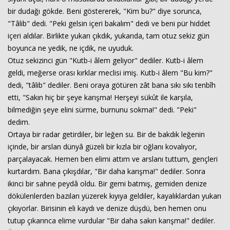
bir dudağı gökde. Beni göstererek, "Kim bu?" diye sorunca,
"Tâlib" dedi. "Peki gelsin içeri bakalım" dedi ve beni pür hiddet
içeri aldılar. Birlikte yukarı çıkdık, yukarıda, tam otuz sekiz gün
boyunca ne yedik, ne içdik, ne uyuduk.
Otuz sekizinci gün "Kutb-i âlem geliyor" dediler. Kutb-i âlem
geldi, meğerse orası kırklar meclisi imiş. Kutb-i âlem "Bu kim?"
dedi, "tâlib" dediler. Beni oraya götüren zât bana sıkı sıkı tenbîh
etti, "Sakın hiç bir şeye karışma! Herşeyi sükût ile karşıla,
bilmediğin şeye elini sürme, burnunu sokma!" dedi. "Peki"
dedim.
Ortaya bir radar getirdiler, bir leğen su. Bir de bakdık leğenin
içinde, bir arslan dünyâ güzeli bir kızla bir oğlanı kovalıyor,
parçalayacak. Hemen ben elimi attım ve arslanı tuttum, gençleri
kurtardım. Bana çıkışdılar, "Bir daha karışma!" dediler. Sonra
ikinci bir sahne peydâ oldu. Bir gemi batmış, gemiden denize
dökülenlerden bazıları yüzerek kıyıya geldiler, kayalıklardan yukarı
çıkıyorlar. Birisinin eli kaydı ve denize düşdü, ben hemen onu
tutup çıkarınca elime vurdular "Bir daha sakın karışma!" dediler.