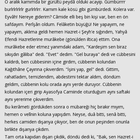
O aralık karnımda bir gürültü peydâ olduki acayip. Gümbürrrr
burlrlrlrlrlr gurlrlrlrr. Karnım kale kösü gibi gümbürdedi. Kolera var.
Eyvâh! Nereye giderim? Câmide elli beş bin kişi var, ben en ön
safdayım. Perîşân oldum. Felâketin büyüğü! Ne yapayım, ne
yapayım, aklıma geldi hemen Hazret-i Şeyh'e sığındım, Yahyâ
Efendi Hazretlerine murâkebe (gönülden iltica) ettim. Ona
murâkebe eder etmez yanımdaki adam, "Kardeşim sen biraz
sıkışdın gâliba" dedi. "Evet" dedim. "Gel buraya" dedi ve cübbesini
kaldırdı, ben cübbesinin içine girdim, cübbenin kolundan
Kağıthâne Çayırına çıkıverdim. "İşini yap, gel" dedi. Gittim,
rahatladım, temizlendim, abdestimi tektar aldım, döndüm
geldim, cübbenin kolu orada aynı yerde duruyor. Cübbenin
kolundan içeri girip Ayasofya Camiinde oturduğum aynı saftaki
aynı yererime çıkıverdim.
Bu kerâmeti gördükden sonra o mübareği hiç bırakır mıyım,
hemen o velînin koluna yapışdım. Neyse, duâ bitti, senâ bitti,
herkes camiden dışarıya çıkıyor, ben de onun peşinden onunla
birlikte dışarıya çıkdım.
Tam orta kapıdan dışarı çıkdık, döndü dedi ki, "Bak, sen Hazret-i