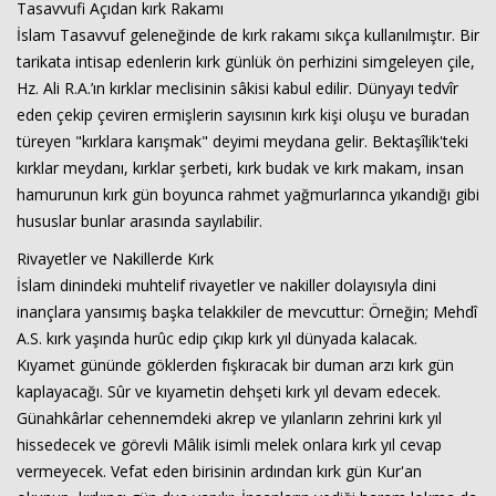
Tasavvufi Açıdan kırk Rakamı
İslam Tasavvuf geleneğinde de kırk rakamı sıkça kullanılmıştır. Bir
tarikata intisap edenlerin kırk günlük ön perhizini simgeleyen çile,
Hz. Ali R.A.’ın kırklar meclisinin sâkisi kabul edilir. Dünyayı tedvîr
eden çekip çeviren ermişlerin sayısının kırk kişi oluşu ve buradan
türeyen "kırklara karışmak" deyimi meydana gelir. Bektaşîlik'teki
kırklar meydanı, kırklar şerbeti, kırk budak ve kırk makam, insan
hamurunun kırk gün boyunca rahmet yağmurlarınca yıkandığı gibi
Haberin Doğru Adresi.
hususlar bunlar arasında sayılabilir.
Rivayetler ve Nakillerde Kırk
İslam dinindeki muhtelif rivayetler ve nakiller dolayısıyla dini
inançlara yansımış başka telakkiler de mevcuttur: Örneğin; Mehdî
A.S. kırk yaşında hurûc edip çıkıp kırk yıl dünyada kalacak.
Kıyamet gününde göklerden fışkıracak bir duman arzı kırk gün
kaplayacağı. Sûr ve kıyametin dehşeti kırk yıl devam edecek.
Günahkârlar cehennemdeki akrep ve yılanların zehrini kırk yıl
hissedecek ve görevli Mâlik isimli melek onlara kırk yıl cevap
vermeyecek. Vefat eden birisinin ardından kırk gün Kur'an