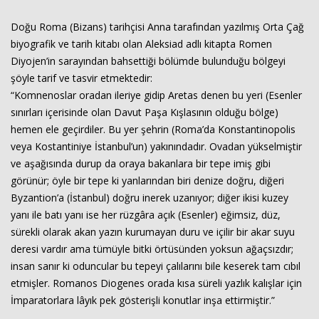
Doğu Roma (Bizans) tarihçisi Anna tarafından yazılmış Orta Çağ
biyografik ve tarih kitabı olan Aleksiad adlı kitapta Romen
Diyojen’in sarayından bahsettiği bölümde bulunduğu bölgeyi
şöyle tarif ve tasvir etmektedir:
“Komnenoslar oradan ileriye gidip Aretas denen bu yeri (Esenler
sınırları içerisinde olan Davut Paşa Kışlasının olduğu bölge)
hemen ele geçirdiler. Bu yer şehrin (Roma’da Konstantinopolis
veya Kostantiniye İstanbul’un) yakınındadır. Ovadan yükselmiştir
ve aşağısında durup da oraya bakanlara bir tepe imiş gibi
görünür; öyle bir tepe ki yanlarından biri denize doğru, diğeri
Byzantion’a (İstanbul) doğru inerek uzanıyor; diğer ikisi kuzey
yanı ile batı yanı ise her rüzgâra açık (Esenler) eğimsiz, düz,
sürekli olarak akan yazın kurumayan duru ve içilir bir akar suyu
deresi vardır ama tümüyle bitki örtüsünden yoksun ağaçsızdır;
insan sanır ki oduncular bu tepeyi çalılarını bile keserek tam cıbıl
etmişler. Romanos Diogenes orada kısa süreli yazlık kalışlar için
İmparatorlara lâyık pek gösterişli konutlar inşa ettirmiştir.”