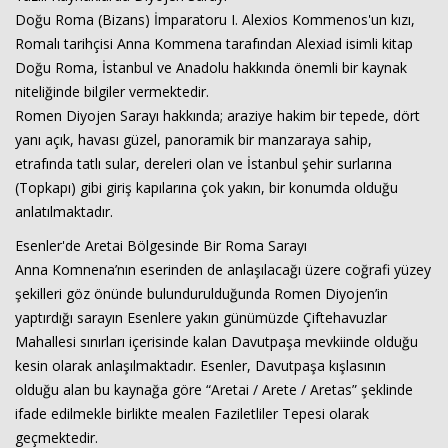
Doğu Roma (Bizans) İmparatoru I. Alexios Kommenos'un kızı,
Romalı tarihçisi Anna Kommena tarafından Alexiad isimli kitap
Doğu Roma, İstanbul ve Anadolu hakkında önemli bir kaynak
niteliğinde bilgiler vermektedir.
Romen Diyojen Sarayı hakkında; araziye hakim bir tepede, dört
yanı açık, havası güzel, panoramik bir manzaraya sahip,
etrafında tatlı sular, dereleri olan ve İstanbul şehir surlarına
(Topkapı) gibi giriş kapılarına çok yakın, bir konumda olduğu
anlatılmaktadır.
Esenler'de Aretai Bölgesinde Bir Roma Sarayı
Anna Komnena’nın eserinden de anlaşılacağı üzere coğrafi yüzey
şekilleri göz önünde bulundurulduğunda Romen Diyojen’in
yaptırdığı sarayın Esenlere yakın günümüzde Çiftehavuzlar
Mahallesi sınırları içerisinde kalan Davutpaşa mevkiinde olduğu
kesin olarak anlaşılmaktadır. Esenler, Davutpaşa kışlasının
olduğu alan bu kaynağa göre “Aretai / Arete / Aretas” şeklinde
ifade edilmekle birlikte mealen Faziletliler Tepesi olarak
geçmektedir.