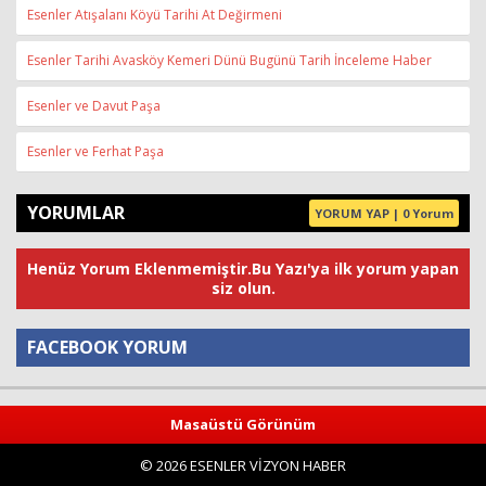
Esenler Atışalanı Köyü Tarihi At Değirmeni
Esenler Tarihi Avasköy Kemeri Dünü Bugünü Tarih İnceleme Haber
Esenler ve Davut Paşa
Esenler ve Ferhat Paşa
YORUMLAR
YORUM YAP | 0 Yorum
Henüz Yorum Eklenmemiştir.Bu Yazı'ya ilk yorum yapan
siz olun.
FACEBOOK YORUM
Yorum
Masaüstü Görünüm
© 2026 ESENLER VİZYON HABER