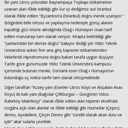
Bir yanı Litros yolundan Bayrampaşa Topkapı istikametine
uzanan alan ifâde edildiği gibi Sur içi dediğimiz asıl İstanbul
olarak ifâde edilen “Byzantion’a (İstanbul) doğru inerek uzanıyor.”
Bölgedeki bitki örtüsü ve yapılaşma nedeniyle görüş alanını
kapattığı göz önüne alındığında Otag-ı Hümayun civarı tarif
edilen manzarayı tam olarak veriyor. Kitapta belirtildiği gibi
“yanlarından biri denize doğru” bakıyor dediği yer Yıldız Teknik
Üniversitesi askeri fırın ana giriş kapısının istikametinden
Veliefendi Hipodromuna doğru bakan tarafa uygun düşüyor.
Tarife göre günümüzde Yıldız Teknik Üniversitesi kampüsü
içerisinde bulunan mevkii, Osmanlı eseri Otağ-ı Hümayun’un
bulunduğu uç nokta tarife tam olarak örtüşmektedir.
Diğer taraftan “Kuzey yanı (Esenler Litros Köyü ve Atışalanı Avas
Köyü) ile batı yanı (Bağcılar Çıfıtburgaz – Güngören Vidos -
Bakırköy Makriköy)” olarak ifâde edilen alan tepenin etrafında
rüzgâra açık olan alanlar ve ifâde edildiği gibi Haznedar (Çırpıcı)
deresi, Ayvalıdere, Çinçin Deresi gibi “sürekli olarak akan duru ve
içilir” akar sularla çevrilidir.