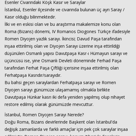
Esenler Civarındaki Köşk Kasır ve Saraylar
İstanbul, Esenler ilçesinde ve civarında bulunan üç ayrı Saray /
Kasır olduğu bilinmektedir.
İlki ve en eskisi olan ve bu araştırma makalemize konu olan
Roma (Bizans) dönemi, IV Romanos Diogones Türkçe ifadesiyle
Romen Diyojen yazlık sarayı. İkincisi; Davud Paşa tarafından
inşaa ettirilmiş olan ve Diyojen Sarayı üzerine inşa ettirildiği
düşünülen Osmanlı yapısı Davutpaşa Kasr-ı Hümayun sarayı ve
Haberin Doğru Adresi.
üçüncüsü ise, yine Osmanlı Devleti döneminde Ferhad Paşa
tarafından Ferhat Paşa Çiftliği içerisine inşaa ettirilmiş olan
Ferhatpaşa Kasrıdır/sarayıdır.
Bu bahsi geçen saraylardan Ferhatpaşa sarayı ve Romen
Diyojen sarayı günümüze ulaşamamış olmakla birlikte
Davutpaşa Hünkar kasrı iki defa yeniden yapılmış olup nihayet
restore edilmiş olarak günümüzde mevcuttur.
İstanbul, Romen Diyojen Sarayı Nerede?
Doğu Roma, Bizans devirlerinde Başkent olan İstanbul'da
değişik zamanlarda ve farklı amaçlar için pek çok saraylar inşaa