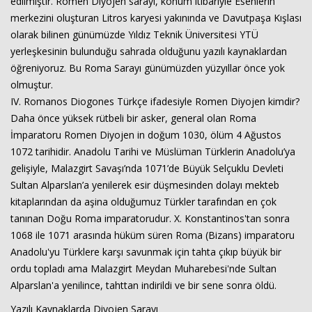
edilmiştir. Romen Diyojen sarayı, konum itibariyle Esenlerin
merkezini oluşturan Litros karyesi yakınında ve Davutpaşa Kışlası
olarak bilinen günümüzde Yıldız Teknik Üniversitesi YTÜ
yerleşkesinin bulunduğu sahrada olduğunu yazılı kaynaklardan
öğreniyoruz. Bu Roma Sarayı günümüzden yüzyıllar önce yok
olmuştur.
IV. Romanos Diogones Türkçe ifadesiyle Romen Diyojen kimdir?
Daha önce yüksek rütbeli bir asker, general olan Roma
İmparatoru Romen Diyojen in doğum 1030, ölüm 4 Ağustos
1072 tarihidir. Anadolu Tarihi ve Müslüman Türklerin Anadolu’ya
gelişiyle, Malazgirt Savaşı’nda 1071’de Büyük Selçuklu Devleti
Sultan Alparslan’a yenilerek esir düşmesinden dolayı mekteb
kitaplarından da aşina olduğumuz Türkler tarafından en çok
tanınan Doğu Roma imparatorudur. X. Konstantinos'tan sonra
1068 ile 1071 arasında hüküm süren Roma (Bizans) imparatoru
Anadolu'yu Türklere karşı savunmak için tahta çıkıp büyük bir
ordu topladı ama Malazgirt Meydan Muharebesi'nde Sultan
Alparslan'a yenilince, tahttan indirildi ve bir sene sonra öldü.
Yazılı Kaynaklarda Diyojen Sarayı