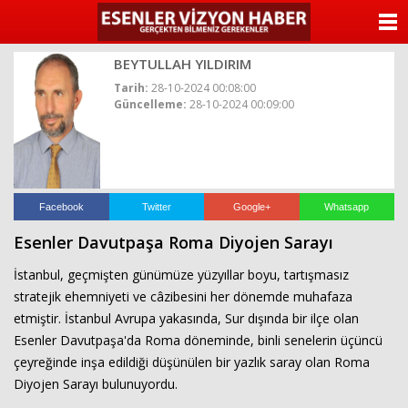
ANASAYFA
BEYTULLAH YILDIRIM
KATEGORİLER
Tarih:
28-10-2024 00:08:00
Güncelleme:
28-10-2024 00:09:00
YAZARLAR
ANKETLER
FOTO GALERİ
Facebook
Twitter
Google+
Whatsapp
Esenler Davutpaşa Roma Diyojen Sarayı
VİDEO GALERİ
İstanbul, geçmişten günümüze yüzyıllar boyu, tartışmasız
KÜNYE
stratejik ehemniyeti ve câzibesini her dönemde muhafaza
etmiştir. İstanbul Avrupa yakasında, Sur dışında bir ilçe olan
İLETİŞİM
Esenler Davutpaşa'da Roma döneminde, binli senelerin üçüncü
çeyreğinde inşa edildiği düşünülen bir yazlık saray olan Roma
Diyojen Sarayı bulunuyordu.