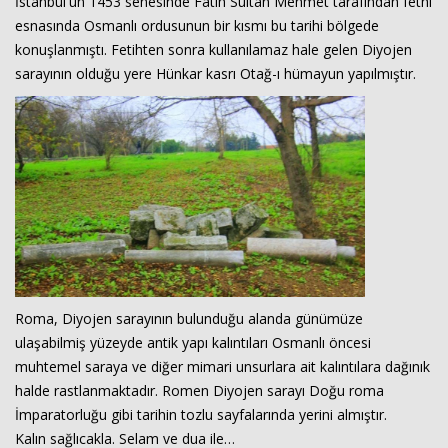
İstanbul'un 1453 senesinde Fatih Sultan Mehmet tarafından fethi
esnasında Osmanlı ordusunun bir kısmı bu tarihi bölgede
konuşlanmıştı. Fetihten sonra kullanılamaz hale gelen Diyojen
sarayının olduğu yere Hünkar kasrı Otağ-ı hümayun yapılmıştır.
Roma, Diyojen sarayının bulunduğu alanda günümüze
ulaşabilmiş yüzeyde antik yapı kalıntıları Osmanlı öncesi
muhtemel saraya ve diğer mimari unsurlara ait kalıntılara dağınık
halde rastlanmaktadır. Romen Diyojen sarayı Doğu roma
İmparatorluğu gibi tarihin tozlu sayfalarında yerini almıştır.
Kalın sağlıcakla. Selam ve dua ile…