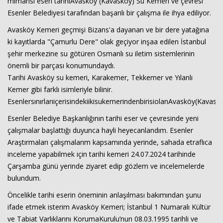
mimarisi eseri tarihiAvasköy (Kavasköy) Su Kemeri ve çevresi
Esenler Belediyesi tarafından başarılı bir çalışma ile ihya ediliyor.
Avasköy Kemeri geçmişi Bizans'a dayanan ve bir dere yatağına
ki kayıtlarda "Çamurlu Dere" olak geçiyor inşaa edilen İstanbul
şehir merkezine su götüren Osmanlı su iletim sistemlerinin
önemli bir parçası konumundaydı.
Tarihi Avasköy su kemeri, Karakemer, Tekkemer ve Yılanlı
Kemer gibi farklı isimleriyle bilinir.
Haberin Doğru Adresi.
EsenlersınırlarıiçerisindekiikisukemerindenbirisiolanAvasköy(Kavas
Esenler Belediye Başkanlığının tarihi eser ve çevresinde yeni
çalışmalar başlattığı duyunca hayli heyecanlandım. Esenler
Araştırmaları çalışmalarım kapsamında yerinde, sahada etraflıca
inceleme yapabilmek için tarihi kemeri 24.07.2024 tarihinde
Çarşamba günü yerinde ziyaret edip gözlem ve incelemelerde
bulundum.
Öncelikle tarihi eserin öneminin anlaşılması bakımından şunu
ifade etmek isterim Avasköy Kemeri; İstanbul 1 Numaralı Kültür
ve Tabiat Varlıklarını KorumaKurulu’nun 08.03.1995 tarihli ve