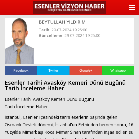
ANASAYFA
BEYTULLAH YILDIRIM
KATEGORİLER
Tarih:
29-07-2024 19:25:00
Güncelleme:
29-07-2024 19:25:00
YAZARLAR
ANKETLER
FOTO GALERİ
Facebook
Twitter
Google+
Whatsapp
Esenler Tarihi Avasköy Kemeri Dünü Bugünü
VİDEO GALERİ
Tarih İnceleme Haber
Esenler Tarihi Avasköy Kemeri Dünü Bugünü
KÜNYE
Tarih İnceleme Haber
İLETİŞİM
İstanbul, Esenler ilçesindeki tarihi eserlerin başında gelen
Osmanlı Devleti dönemi, İstanbul'un Fethinden hemen sonra, 16.
Yüzyılda Mimarbaşı Koca Mimar Sinan tarafından inşaa edilen su