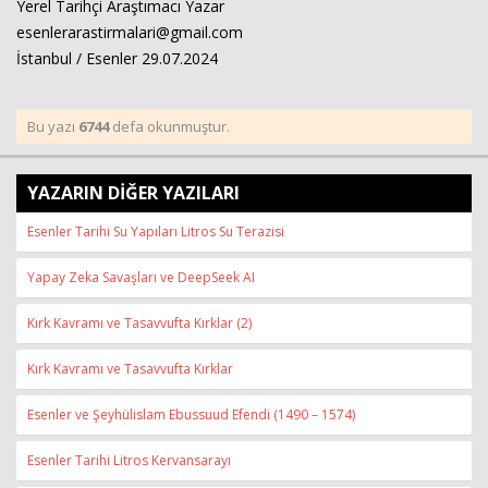
Yerel Tarihçi Araştımacı Yazar
esenlerarastirmalari@gmail.com
İstanbul / Esenler 29.07.2024
Bu yazı
6744
defa okunmuştur.
YAZARIN DİĞER YAZILARI
Esenler Tarihi Su Yapıları Litros Su Terazisi
Yapay Zeka Savaşları ve DeepSeek AI
Kırk Kavramı ve Tasavvufta Kırklar (2)
Kırk Kavramı ve Tasavvufta Kırklar
Esenler ve Şeyhülislam Ebussuud Efendi (1490 – 1574)
Esenler Tarihi Litros Kervansarayı