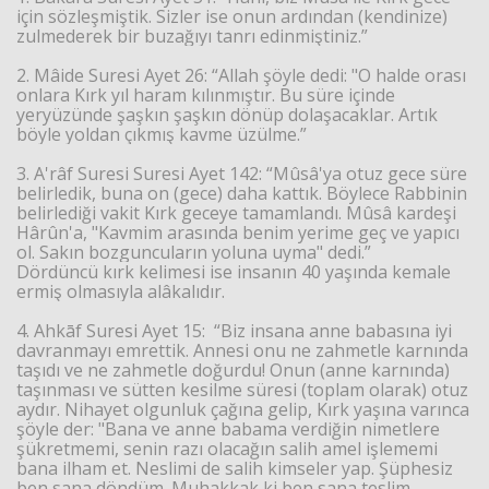
için sözleşmiştik. Sizler ise onun ardından (kendinize)
zulmederek bir buzağıyı tanrı edinmiştiniz.”
2. Mâide Suresi Ayet 26: “Allah şöyle dedi: "O halde orası
onlara Kırk yıl haram kılınmıştır. Bu süre içinde
yeryüzünde şaşkın şaşkın dönüp dolaşacaklar. Artık
böyle yoldan çıkmış kavme üzülme.”
3. A'râf Suresi Suresi Ayet 142: “Mûsâ'ya otuz gece süre
belirledik, buna on (gece) daha kattık. Böylece Rabbinin
belirlediği vakit Kırk geceye tamamlandı. Mûsâ kardeşi
Hârûn'a, "Kavmim arasında benim yerime geç ve yapıcı
ol. Sakın bozguncuların yoluna uyma" dedi.”
Dördüncü kırk kelimesi ise insanın 40 yaşında kemale
ermiş olmasıyla alâkalıdır.
4. Ahkāf Suresi Ayet 15: “Biz insana anne babasına iyi
davranmayı emrettik. Annesi onu ne zahmetle karnında
taşıdı ve ne zahmetle doğurdu! Onun (anne karnında)
taşınması ve sütten kesilme süresi (toplam olarak) otuz
aydır. Nihayet olgunluk çağına gelip, Kırk yaşına varınca
şöyle der: "Bana ve anne babama verdiğin nimetlere
şükretmemi, senin razı olacağın salih amel işlememi
bana ilham et. Neslimi de salih kimseler yap. Şüphesiz
ben sana döndüm. Muhakkak ki ben sana teslim