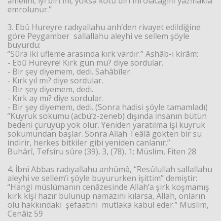
amelini, iyi biri mi, yoksa kötü biri mi olacağını yazmakla
emrolunur.”
3. Ebû Hureyre radıyallahu anh’den rivayet edildiğine
göre Peygamber sallallahu aleyhi ve sellem şöyle
buyurdu:
“Sûra iki üfleme arasında kırk vardır.” Ashâb-ı kirâm:
- Ebû Hureyre! Kırk gün mü? diye sordular.
- Bir şey diyemem, dedi. Sahâbîler:
- Kırk yıl mı? diye sordular.
- Bir şey diyemem, dedi.
- Kırk ay mı? diye sordular.
- Bir şey diyemem, dedi. (Sonra hadisi şöyle tamamladı)
“Kuyruk sokumu (acbü’z-zeneb) dışında insanın bütün
bedeni çürüyüp yok olur. Yeniden yaratılma işi kuyruk
sokumundan başlar. Sonra Allah Teâlâ gökten bir su
indirir, herkes bitkiler gibi yeniden canlanır.”
Buhârî, Tefsîru sûre (39), 3, (78), 1; Müslim, Fiten 28
4. İbni Abbas radıyallahu anhümâ, “Resûlullah sallallahu
aleyhi ve sellem’i şöyle buyururken işittim” demiştir:
“Hangi müslümanın cenâzesinde Allah’a şirk koşmamış
kırk kişi hazır bulunup namazını kılarsa, Allah, onların
ölü hakkındaki şefaatini mutlaka kabul eder.” Müslim,
Cenâiz 59