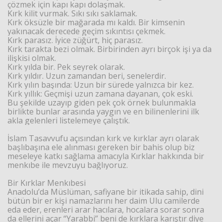
çözmek için kapı kapı dolaşmak.
Kırk kilit vurmak. Sıkı sıkı saklamak.
Kırk öksüzle bir mağarada mı kaldı. Bir kimsenin
yakınacak derecede geçim sıkıntısı çekmek.
Kırk parasız. İyice züğürt, hiç parasız.
Kırk tarakta bezi olmak. Birbirinden ayrı birçok işi ya da
ilişkisi olmak.
Kırk yılda bir. Pek seyrek olarak.
Kırk yıldır. Uzun zamandan beri, senelerdir.
Kırk yılın başında: Uzun bir sürede yalnızca bir kez.
Kırk yıllık: Geçmişi uzun zamana dayanan, çok eski.
Bu şekilde uzayıp giden pek çok örnek bulunmakla
birlikte bunlar arasında yaygın ve en bilinenlerini ilk
akla gelenleri listelemeye çalıştık.
İslam Tasavvufu açısından kırk ve kırklar ayrı olarak
başlıbaşına ele alınması gereken bir bahis olup biz
meseleye katkı sağlama amacıyla Kırklar hakkında bir
menkıbe ile mevzuyu bağlıyoruz.
Bir Kırklar Menkıbesi
Anadolu’da Müslüman, safiyane bir itikada sahip, dini
bütün bir er kişi namazlarını her daim Ulu camilerde
eda eder, erenleri arar hacılara, hocalara sorar sonra
da ellerini açar “Yarabbi” beni de kırklara karıştır diye