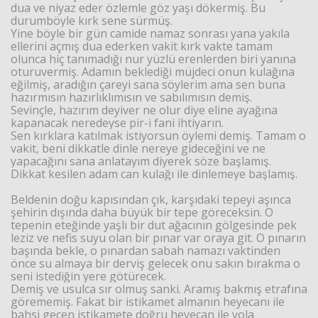
dua ve niyaz eder özlemle göz yaşı dökermiş. Bu
durumböyle kırk sene sürmüş.
Yine böyle bir gün camide namaz sonrası yana yakıla
ellerini açmış dua ederken vakit kırk vakte tamam
olunca hiç tanımadığı nur yüzlü erenlerden biri yanına
oturuvermiş. Adamın beklediği müjdeci onun kulağına
eğilmiş, aradığın çareyi sana söylerim ama sen buna
hazırmısın hazırlıklımısın ve sabılımısın demiş.
Sevinçle, hazırım deyiver ne olur diye eline ayağına
kapanacak neredeyse pir-i fani ihtiyarın.
Sen kırklara katılmak istiyorsun öylemi demiş. Tamam o
vakit, beni dikkatle dinle nereye gideceğini ve ne
yapacağını sana anlatayım diyerek söze başlamış.
Dikkat kesilen adam can kulağı ile dinlemeye başlamış.
Beldenin doğu kapısından çık, karşıdaki tepeyi aşınca
şehirin dışında daha büyük bir tepe göreceksin. O
tepenin eteğinde yaşlı bir dut ağacının gölgesinde pek
leziz ve nefis suyu olan bir pınar var oraya git. O pınarın
başında bekle, o pınardan sabah namazı vaktinden
önce su almaya bir derviş gelecek onu sakın bırakma o
seni istediğin yere götürecek.
Demiş ve usulca sır olmuş sanki. Aramış bakmış etrafına
görememiş. Fakat bir istikamet almanın heyecanı ile
bahsi geçen istikamete doğru heyecan ile yola