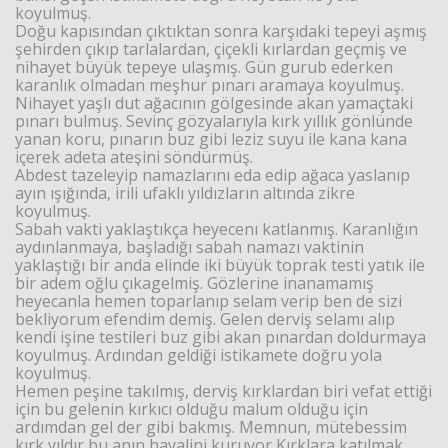
koyulmuş.
Doğu kapısından çıktıktan sonra karşıdaki tepeyi aşmış
şehirden çıkıp tarlalardan, çiçekli kırlardan geçmiş ve
nihayet büyük tepeye ulaşmış. Gün gurub ederken
karanlık olmadan meşhur pınarı aramaya koyulmuş.
Nihayet yaşlı dut ağacının gölgesinde akan yamaçtaki
pınarı bulmuş. Sevinç gözyalarıyla kırk yıllık gönlünde
yanan koru, pınarın buz gibi leziz suyu ile kana kana
içerek adeta ateşini söndürmüş.
Abdest tazeleyip namazlarını eda edip ağaca yaslanıp
ayın ışığında, irili ufaklı yıldızların altında zikre
koyulmuş.
Sabah vakti yaklaştıkça heyecenı katlanmış. Karanlığın
aydınlanmaya, başladığı sabah namazı vaktinin
yaklaştığı bir anda elinde iki büyük toprak testi yatık ile
bir adem oğlu çıkagelmiş. Gözlerine inanamamış
heyecanla hemen toparlanıp selam verip ben de sizi
bekliyorum efendim demiş. Gelen derviş selamı alıp
kendi işine testileri buz gibi akan pınardan doldurmaya
koyulmuş. Ardından geldiği istikamete doğru yola
koyulmuş.
Hemen peşine takılmış, derviş kırklardan biri vefat ettiği
için bu gelenin kırkıcı olduğu malum olduğu için
ardımdan gel der gibi bakmış. Memnun, mütebessim
kırk yıldır bu anın hayalini kuruyor Kırklara katılmak