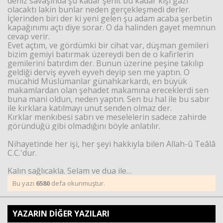
deniz savaşında şu kadar şehit bu kadar kişi gazi
olacaktı lakin bunlar neden gerçekleşmedi derler.
İçlerinden biri der ki yeni gelen şu adam acaba şerbetin
kapağınımı açtı diye sorar. O da halinden gayet memnun
cevap verir.
Evet açtım, ve gördümki bir cihat var, düşman gemileri
bizim gemiyi batırmak üzereydi ben de o kafirlerin
gemilerini batırdım der. Bunun üzerine peşine takılıp
geldiği derviş eyveh eyveh deyip sen me yaptın. O
mücahid Müslümanlar günahkarkardı, en büyük
makamlardan olan şehadet makamına ereceklerdi sen
buna mani oldun, neden yaptın. Sen bu hal ile bu sabır
ile kırklara katılmayı unut senden olmaz der.
Kırklar menkıbesi sabrı ve meselelerin sadece zahirde
göründüğü gibi olmadığını böyle anlatılır.
Nihayetinde her işi, her şeyi hakkıyla bilen Allah-û Teâlâ
C.C.'dur.
Kalın sağlıcakla. Selam ve dua ile…
Bu yazı
6580
defa okunmuştur.
YAZARIN DİĞER YAZILARI