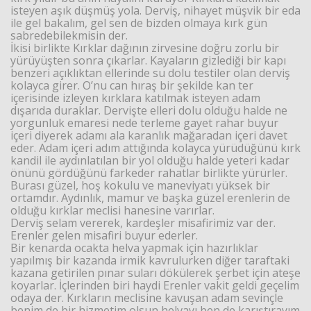
isteyen aşık düşmüş yola. Derviş, nihayet müşvik bir eda
ile gel bakalım, gel sen de bizden olmaya kırk gün
sabredebilekmisin der.
İkisi birlikte Kırklar dağının zirvesine doğru zorlu bir
yürüyüşten sonra çıkarlar. Kayaların gizlediği bir kapı
benzeri açıklıktan ellerinde su dolu testiler olan derviş
kolayca girer. O’nu can hıraş bir şekilde kan ter
içerisinde izleyen kırklara katılmak isteyen adam
dışarıda duraklar. Dervişte elleri dolu olduğu halde ne
yorgunluk emaresi nede terleme gayet rahar buyur
içeri diyerek adamı ala karanlık mağaradan içeri davet
eder. Adam içeri adım attığında kolayca yürüdüğünü kırk
kandil ile aydınlatılan bir yol olduğu halde yeteri kadar
önünü gördüğünü farkeder rahatlar birlikte yürürler.
Burası güzel, hoş kokulu ve maneviyatı yüksek bir
ortamdır. Aydınlık, mamur ve başka güzel erenlerin de
olduğu kırklar meclisi hanesine varırlar.
Derviş selam vererek, kardeşler misafirimiz var der.
Erenler gelen misafiri buyur ederler.
Bir kenarda ocakta helva yapmak için hazırlıklar
yapılmış bir kazanda irmik kavrulurken diğer taraftaki
kazana getirilen pınar suları dökülerek şerbet için ateşe
koyarlar. İçlerinden biri haydi Erenler vakit geldi geçelim
odaya der. Kırkların meclisine kavuşan adam sevinçle
benim de bir hizmetim olsun helvayı ben de karıştırayım