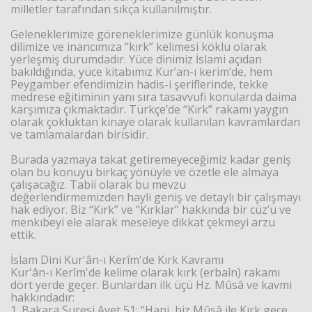
milletler tarafından sıkça kullanılmıştır.
Geleneklerimize göreneklerimize günlük konuşma
dilimize ve inancımıza “kırk” kelimesi köklü olarak
yerleşmiş durumdadır. Yüce dinimiz İslami açıdan
bakıldığında, yüce kitabımız Kur’an-ı kerim’de, hem
Peygamber efendimizin hadis-i şeriflerinde, tekke
medrese eğitiminin yanı sıra tasavvufi konularda daima
karşımıza çıkmaktadır. Türkçe’de “Kırk” rakamı yaygın
olarak çokluktan kinaye olarak kullanılan kavramlardan
ve tamlamalardan birisidir.
Haberin Doğru Adresi.
Burada yazmaya takat getiremeyeceğimiz kadar geniş
olan bu konuyu birkaç yönüyle ve özetle ele almaya
çalışacağız. Tabii olarak bu mevzu
değerlendirmemizden hayli geniş ve detaylı bir çalışmayı
hak ediyor. Biz “Kırk” ve “Kırklar” hakkında bir cüz’ü ve
menkıbeyi ele alarak meseleye dikkat çekmeyi arzu
ettik.
İslam Dini Kur'ân-ı Kerîm'de Kırk Kavramı
Kur'ân-ı Kerîm'de kelime olarak kırk (erbaîn) rakamı
dört yerde geçer. Bunlardan ilk üçü Hz. Mûsâ ve kavmi
hakkındadır:
1. Bakara Suresi Ayet 51: “Hani, biz Mûsâ ile Kırk gece