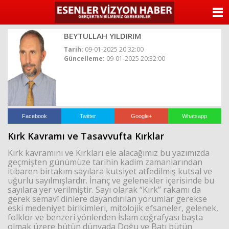
ANASAYFA
BEYTULLAH YILDIRIM
KATEGORİLER
Tarih:
09-01-2025 20:32:00
Güncelleme:
09-01-2025 20:32:00
YAZARLAR
ANKETLER
FOTO GALERİ
Facebook
Twitter
Google+
Whatsapp
Kırk Kavramı ve Tasavvufta Kırklar
VİDEO GALERİ
Kırk kavramını ve Kırkları ele alacağımız bu yazımızda
geçmişten günümüze tarihin kadim zamanlarından
KÜNYE
itibaren birtakım sayılara kutsiyet atfedilmiş kutsal ve
uğurlu sayılmışlardır. İnanç ve gelenekler içerisinde bu
sayılara yer verilmiştir. Sayı olarak “Kırk” rakamı da
İLETİŞİM
gerek semavî dinlere dayandırılan yorumlar gerekse
eski medeniyet birikimleri, mitolojik efsaneler, gelenek,
folklor ve benzeri yönlerden İslam coğrafyası başta
olmak üzere bütün dünyada Doğu ve Batı bütün