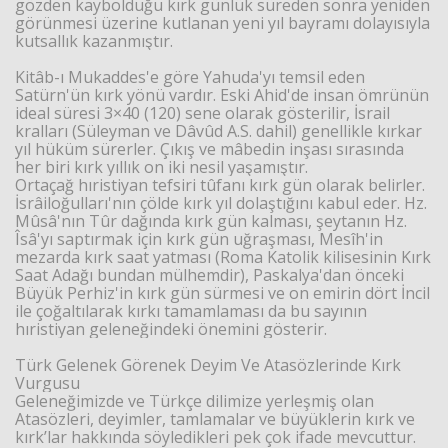
gözden kaybolduğu kırk günlük süreden sonra yeniden
görünmesi üzerine kutlanan yeni yıl bayramı dolayısıyla
kutsallık kazanmıştır.
Kitâb-ı Mukaddes'e göre Yahuda'yı temsil eden
Satürn'ün kırk yönü vardır. Eski Ahid'de insan ömrünün
ideal süresi 3×40 (120) sene olarak gösterilir, İsrail
kralları (Süleyman ve Dâvûd A.S. dahil) genellikle kırkar
yıl hüküm sürerler. Çıkış ve mâbedin inşası sırasında
her biri kırk yıllık on iki nesil yaşamıştır.
Ortaçağ hıristiyan tefsiri tûfanı kırk gün olarak belirler.
İsrâiloğulları'nın çölde kırk yıl dolaştığını kabul eder. Hz.
Mûsâ'nın Tûr dağında kırk gün kalması, şeytanın Hz.
Îsâ'yı saptırmak için kırk gün uğraşması, Mesîh'in
mezarda kırk saat yatması (Roma Katolik kilisesinin Kırk
Saat Adağı bundan mülhemdir), Paskalya'dan önceki
Büyük Perhiz'in kırk gün sürmesi ve on emirin dört İncil
ile çoğaltılarak kırkı tamamlaması da bu sayının
hıristiyan geleneğindeki önemini gösterir.
Türk Gelenek Görenek Deyim Ve Atasözlerinde Kırk
Vurgusu
Geleneğimizde ve Türkçe dilimize yerleşmiş olan
Atasözleri, deyimler, tamlamalar ve büyüklerin kırk ve
kırk’lar hakkında söyledikleri pek çok ifade mevcuttur.