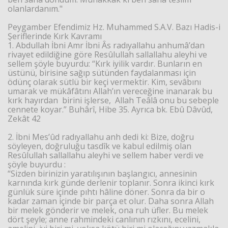
olanlardanım."
Peygamber Efendimiz Hz. Muhammed S.A.V. Bazı Hadis-i
Şeriflerinde Kırk Kavramı
1. Abdullah İbni Amr İbni Âs radıyallahu anhumâ’dan
rivayet edildiğine göre Resûlullah sallallahu aleyhi ve
sellem şöyle buyurdu: “Kırk iyilik vardır. Bunların en
üstünü, birisine sağıp sütünden faydalanması için
ödünç olarak sütlü bir keçi vermektir. Kim, sevâbını
umarak ve mükâfâtını Allah’ın vereceğine inanarak bu
kırk hayırdan birini işlerse, Allah Teâlâ onu bu sebeple
cennete koyar.” Buhârî, Hibe 35. Ayrıca bk. Ebû Dâvûd,
Zekât 42
2. İbni Mes’ûd radıyallahu anh dedi ki: Bize, doğru
söyleyen, doğruluğu tasdîk ve kabul edilmiş olan
Resûlullah sallallahu aleyhi ve sellem haber verdi ve
şöyle buyurdu :
“Sizden birinizin yaratılışının başlangıcı, annesinin
karnında kırk günde derlenir toplanır. Sonra ikinci kırk
günlük süre içinde pıhtı hâline döner. Sonra da bir o
kadar zaman içinde bir parça et olur. Daha sonra Allah
bir melek gönderir ve melek, ona ruh üfler. Bu melek
dört şeyle; anne rahmindeki canlının rızkını, ecelini,