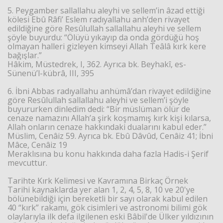
5. Peygamber sallallahu aleyhi ve sellem’in âzad ettiği
kölesi Ebû Râfi’ Eslem radıyallahu anh’den rivayet
edildiğine göre Resûlullah sallallahu aleyhi ve sellem
şöyle buyurdu: “Ölüyü yıkayıp da onda gördüğü hoş
olmayan halleri gizleyen kimseyi Allah Teâlâ kırk kere
bağışlar.”
Hâkim, Müstedrek, I, 362. Ayrıca bk. Beyhakî, es-
Sünenü’l-kübrâ, III, 395
6. İbni Abbas radıyallahu anhümâ’dan rivayet edildiğine
göre Resûlullah sallallahu aleyhi ve sellem’i şöyle
buyururken dinledim dedi: “Bir müslüman ölür de
cenaze namazını Allah’a şirk koşmamış kırk kişi kılarsa,
Allah onların cenaze hakkındaki dualarını kabul eder.”
Müslim, Cenâiz 59. Ayrıca bk. Ebû Dâvûd, Cenâiz 41; İbni
Mâce, Cenâiz 19
Meraklısına bu konu hakkında daha fazla Hadis-i Şerif
mevcuttur.
Tarihte Kırk Kelimesi ve Kavramına Birkaç Örnek
Tarihi kaynaklarda yer alan 1, 2, 4, 5, 8, 10 ve 20'ye
bölünebildiği için bereketli bir sayı olarak kabul edilen
40 “kırk” rakamı, gök cisimleri ve astronomi bilimi gök
olaylarıyla ilk defa ilgilenen eski Bâbil'de Ülker yıldızının