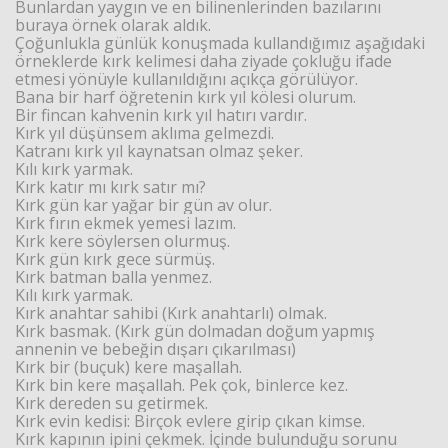
Bunlardan yaygın ve en bilinenlerinden bazılarını
buraya örnek olarak aldık.
Çoğunlukla günlük konuşmada kullandığımız aşağıdaki
örneklerde kırk kelimesi daha ziyade çokluğu ifade
etmesi yönüyle kullanıldığını açıkça görülüyor.
Bana bir harf öğretenin kırk yıl kölesi olurum.
Bir fincan kahvenin kırk yıl hatırı vardır.
Kırk yıl düşünsem aklıma gelmezdi.
Katranı kırk yıl kaynatsan olmaz şeker.
Kılı kırk yarmak.
Kırk katır mı kırk satır mı?
Kırk gün kar yağar bir gün av olur.
Kırk fırın ekmek yemesi lazım.
Kırk kere söylersen olurmuş.
Kırk gün kırk gece sürmüş.
Kırk batman balla yenmez.
Kılı kırk yarmak.
Kırk anahtar sahibi (Kırk anahtarlı) olmak.
Kırk basmak. (Kırk gün dolmadan doğum yapmış
annenin ve bebeğin dışarı çıkarılması)
Kırk bir (buçuk) kere maşallah.
Kırk bin kere maşallah. Pek çok, binlerce kez.
Kırk dereden su getirmek.
Kırk evin kedisi: Birçok evlere girip çıkan kimse.
Kırk kapının ipini çekmek. İçinde bulunduğu sorunu