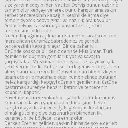
size yardım edeyim der. Vazifeli Derviş bunun üzerine
tamam olur kepçeyi vererek bunu karıştır ama sakın
şerbet tenceresinin kapağını kesinlikle açma diye
tembihleyerek odaya gider ve hazırlıklara koyulur.
Adam helvayı karıştırmaya başlar fakat şerbet
tenceresine aklı takılır.
Neden kapağının açılmasını istemezler acaba derken,
merakından duramaz sabredemez ve şerbet
tenceresinin kapağını açar. Bir de bakar ki ...
Önünde koskoca bir deniz denizde Müslüman Türk
gemileri ile düşman gemileri kıyasıya savaşta
çarpışmakta. Müslümanların sayıları az, zayıf ve çok
şehit vermektedir. Küffar ise Türk gemisini ateş altına
almış batırmak üzeredir. Dehşetle olan biteni izleyen
adam acele ile müdahale eder hemen elinde bulunan
helva karıştırdığı kepçeyi düşman gemilerinin üstüne
bastırmak suretiyle hepsini batırır ve tencerenin
kapağını kapatır.
Gayet memnun ve vakarlı bir şekilde zafer kazanmış
komutan edasıyla yapmakta olduğu işine, helva
karıştırmaya devam eder. İyiki gelmişim kırklardan
olmak güzelmiş diye düşünürken bilmeden ilk
kerametini de böylece icra etmiş olur.
Derken Erenler gelirler, şaşkın bir halde şöyle derler;