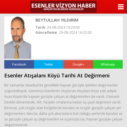
ANASAYFA
BEYTULLAH YILDIRIM
KATEGORİLER
Tarih:
29-08-2024 16:29:00
Güncelleme:
29-08-2024 16:32:00
YAZARLAR
ANKETLER
FOTO GALERİ
Facebook
Twitter
Google+
Whatsapp
Esenler Atışalanı Köyü Tarihi At Değirmeni
VİDEO GALERİ
Bir zamanlar İstanbul’da genellikle hayvan gücüyle işletilen değirmenler
KÜNYE
çoğunluktaydı. Günümüz Esenlerini oluşturan Atışalanı köyü eski adıyla
Avas Köyün’de hayvan gücüyle çalışan at değirmenleri de vardı. Osmanlı
Devleti döneminde, XIX. Yüzyılın ortalarına kadar üç çeşit değirmen vardı:
İLETİŞİM
Birincisi, çok rüzgâr alan bölgelerde kurulan ve rüzgâr gücüyle çalışan yel
değirmenleri; ikincisi, daha çok akarsuların bol olduğu yerlerde kurulan ve
su gücüyle çalışan su değirmenleri ve üçüncüsü ise, hayvan gücüyle çalışan
değirmenlerdi.