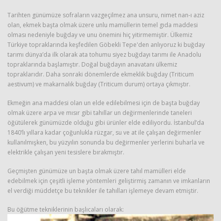
Tarihten günümüze sofraların vazgeçilmez ana unsuru, nimet nan-ı aziz
olan, ekmek başta olmak üzere unlu mamüllerin temel gıda maddesi
olması nedeniyle buğday ve unu önemini hiç yitirmemiştir. Ülkemiz
Türkiye topraklarında keşfedilen Göbekli Tepe'den anlıyoruz ki buğday
tarımı dünya’da ilk olarak ata tohumu siyez buğdayı tarımı ile Anadolu
topraklarında başlamıştır. Doğal buğdayın anavatanı ülkemiz
topraklarıdır. Daha sonraki dönemlerde ekmeklik buğday (Triticum
aestivum) ve makarnalık buğday (Triticum durum) ortaya çıkmıştır.
Haberin Doğru Adresi.
Ekmeğin ana maddesi olan un elde edilebilmesi için de başta buğday
olmak üzere arpa ve mısır gibi tahıllar un değirmenlerinde taneleri
öğütülerek günümüzde olduğu gibi ürünler elde ediliyordu. İstanbul’da
1840’lı yıllara kadar çoğunlukla rüzgar, su ve at ile çalışan değirmenler
kullanılmışken, bu yüzyılın sonunda bu değirmenler yerlerini buharla ve
elektrikle çalışan yeni tesislere bırakmıştır.
Geçmişten günümüze un başta olmak üzere tahıl mamülleri elde
edebilmek için çeşitli işleme yöntemleri geliştirmiş zamanın ve imkanların
el verdiği müddetçe bu teknikler ile tahılları işlemeye devam etmiştir.
Bu öğütme tekniklerinin başlıcaları olarak: