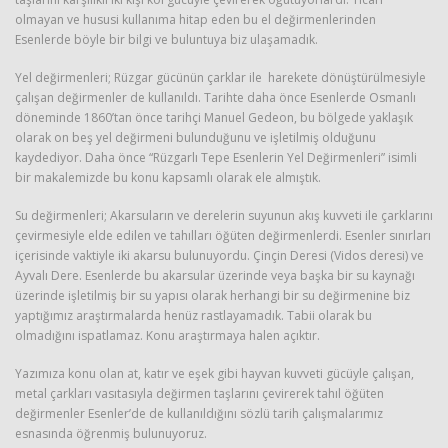
olmayan ve hususi kullanıma hitap eden bu el değirmenlerinden
Esenlerde böyle bir bilgi ve buluntuya biz ulaşamadık.
Yel değirmenleri; Rüzgar gücünün çarklar ile harekete dönüştürülmesiyle
çalışan değirmenler de kullanıldı. Tarihte daha önce Esenlerde Osmanlı
döneminde 1860’tan önce tarihçi Manuel Gedeon, bu bölgede yaklaşık
olarak on beş yel değirmeni bulunduğunu ve işletilmiş olduğunu
kaydediyor. Daha önce “Rüzgarlı Tepe Esenlerin Yel Değirmenleri” isimli
bir makalemizde bu konu kapsamlı olarak ele almıştık.
Su değirmenleri; Akarsuların ve derelerin suyunun akış kuvveti ile çarklarını
çevirmesiyle elde edilen ve tahılları öğüten değirmenlerdi. Esenler sınırları
içerisinde vaktiyle iki akarsu bulunuyordu. Çinçin Deresi (Vidos deresi) ve
Ayvalı Dere. Esenlerde bu akarsular üzerinde veya başka bir su kaynağı
üzerinde işletilmiş bir su yapısı olarak herhangi bir su değirmenine biz
yaptığımız araştırmalarda henüz rastlayamadık. Tabii olarak bu
olmadığını ispatlamaz. Konu araştırmaya halen açıktır.
Yazımıza konu olan at, katır ve eşek gibi hayvan kuvveti gücüyle çalışan,
metal çarkları vasıtasıyla değirmen taşlarını çevirerek tahıl öğüten
değirmenler Esenler’de de kullanıldığını sözlü tarih çalışmalarımız
esnasında öğrenmiş bulunuyoruz.