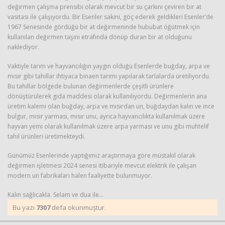
değirmen çalışma prensibi olarak mevcut bir su çarkını çeviren bir at
vasıtası ile çalışıyordu. Bir Esenler sakini, göç ederek geldikleri Esenler’de
1967 Senesinde gördüğü bir at değirmeninde hububat öğütmek için
kullanılan değirmen taşını etrafında dönüp duran bir at olduğunu
naklediyor.
Vaktiyle tarım ve hayvancılığın yaygın olduğu Esenlerde buğday, arpa ve
mısır gibi tahıllar ihtiyaca binaen tarımı yapılarak tarlalarda üretiliyordu.
Bu tahıllar bölgede bulunan değirmenlerde çeşitli ürünlere
dönüştürülerek gıda maddesi olarak kullanılıyordu. Değirmenlerin ana
üretim kalemi olan buğday, arpa ve mısırdan un, buğdaydan kalın ve ince
bulgur, mısır yarması, mısır unu, ayrıca hayvancılıkta kullanılmak üzere
hayvan yemi olarak kullanılmak üzere arpa yarması ve unu gibi muhtelif
tahıl ürünleri üretimekteydi.
Günümüz Esenlerinde yaptığımız araştırmaya göre müstakil olarak
değirmen işletmesi 2024 senesi itibariyle mevcut elektrik ile çalışan
modern un fabrikaları halen faaliyette bulunmuyor.
Kalın sağlıcakla. Selam ve dua ile…
Bu yazı
7307
defa okunmuştur.