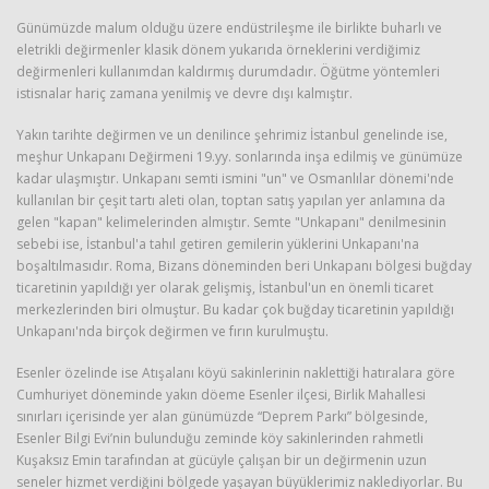
Günümüzde malum olduğu üzere endüstrileşme ile birlikte buharlı ve
eletrikli değirmenler klasik dönem yukarıda örneklerini verdiğimiz
değirmenleri kullanımdan kaldırmış durumdadır. Öğütme yöntemleri
istisnalar hariç zamana yenilmiş ve devre dışı kalmıştır.
Yakın tarihte değirmen ve un denilince şehrimiz İstanbul genelinde ise,
meşhur Unkapanı Değirmeni 19.yy. sonlarında inşa edilmiş ve günümüze
kadar ulaşmıştır. Unkapanı semti ismini "un" ve Osmanlılar dönemi'nde
kullanılan bir çeşit tartı aleti olan, toptan satış yapılan yer anlamına da
gelen "kapan" kelimelerinden almıştır. Semte "Unkapanı" denilmesinin
sebebi ise, İstanbul'a tahıl getiren gemilerin yüklerini Unkapanı'na
boşaltılmasıdır. Roma, Bizans döneminden beri Unkapanı bölgesi buğday
ticaretinin yapıldığı yer olarak gelişmiş, İstanbul'un en önemli ticaret
merkezlerinden biri olmuştur. Bu kadar çok buğday ticaretinin yapıldığı
Unkapanı'nda birçok değirmen ve fırın kurulmuştu.
Esenler özelinde ise Atışalanı köyü sakinlerinin naklettiği hatıralara göre
Cumhuriyet döneminde yakın döeme Esenler ilçesi, Birlik Mahallesi
sınırları içerisinde yer alan günümüzde “Deprem Parkı” bölgesinde,
Esenler Bilgi Evi’nin bulunduğu zeminde köy sakinlerinden rahmetli
Kuşaksız Emin tarafından at gücüyle çalışan bir un değirmenin uzun
seneler hizmet verdiğini bölgede yaşayan büyüklerimiz naklediyorlar. Bu