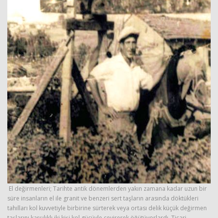
El değirmenleri; Tarihte antik dönemlerden yakın zamana kadar uzun bir
süre insanların el ile granit ve benzeri sert taşların arasında döktükleri
tahılları kol kuvvetiyle birbirine sürterek veya ortası delik küçük değirmen
taşlarını karşılıklı iki kişi kol gücüyle çevirerek öğütüyorlardı. Ticari