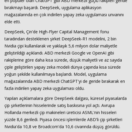
en popüler olan ChatGPT gibi ABD merkezli güçlü rakipleri geride
bırakmayı başardı. DeepSeek, uygulama aplikasyon
mağazalarında en çok indirilen yapay zeka uygulaması unvanını
elde etti.
DeepSeek, Çin'de High-Flyer Capital Management fonu
taradından desteklenen şirket DeepSeek-R1 modelini, 2 bin
Nvidia çipi kullanılarak ve yaklaşık 5,6 milyon dolar maliyetle
geliştirildiği açıklandı. ABD merkezli Google ve OpenAI gibi
rakiplerine göre daha kısa sürede, düşük maliyetli ve az sayıda
çiple geliştirilen yapay zeka modeli dünya çapında kısa sürede
yoğun şekilde kullanılmaya başlandı. Model, uygulama
mağazalarında ABD merkezli ChatGPT'yi de geride bırakarak en
fazla indirilen yapay zeka uygulaması oldu.
Yapılan açıklamalara göre DeepSeek dalgası, küresel piyasalarda
çip şirketlerinin hisselerinde satış baskısına yol açtı. Avrupa
Hollanda merkezli çip makineleri üreticisi ASML'nin hisseleri
yüzde 8,6 geriledi. Piyasa öncesi işlemlerde ABD'li çip şirketleri
Nvidia'da 10,8 ve Broadcom'da 10,6 civarında düşüş görüldü.