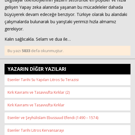
gelişen Yapay zeka alanında yaşanan bu mücadeleler dahada
büyüyerek devam edeceğe benziyor. Türkiye olarak bu alandaki
çalışmalarda bulunarak bu yarıştaki yerimizi hızla almamız
gerekiyor.
Kalın sağlıcakla. Selam ve dua ile…
Bu yazı
5833
defa okunmuştur.
YAZARIN DİĞER YAZILARI
Esenler Tarihi Su Yapıları Litros Su Terazisi
Kırk Kavramı ve Tasavvufta Kırklar (2)
Kırk Kavramı ve Tasavvufta Kırklar
Esenler ve Şeyhülislam Ebussuud Efendi (1490 – 1574)
Esenler Tarihi Litros Kervansarayı