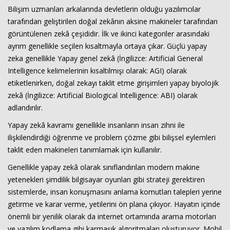
Bilişim uzmanları arkalarında devletlerin olduğu yazılımcılar
tarafından geliştirilen doğal zekânın aksine makineler tarafından
görüntülenen zekâ çeşididir. İlk ve ikinci kategoriler arasındaki
ayrım genellikle seçilen kısaltmayla ortaya çıkar. Güçlü yapay
zeka genellikle Yapay genel zekâ (İngilizce: Artificial General
Intelligence kelimelerinin kısaltılmışı olarak: AGI) olarak
etiketlenirken, doğal zekayı taklit etme girişimleri yapay biyolojik
zekâ (İngilizce: Artificial Biological Intelligence: ABI) olarak
Haberin Doğru Adresi.
adlandırılır.
Yapay zekâ kavramı genellikle insanların insan zihni ile
ilişkilendirdiği öğrenme ve problem çözme gibi bilişsel eylemleri
taklit eden makineleri tanımlamak için kullanılır.
Genellikle yapay zekâ olarak sınıflandırılan modern makine
yetenekleri şimdilik bilgisayar oyunları gibi strateji gerektiren
sistemlerde, insan konuşmasını anlama komutları talepleri yerine
getirme ve karar verme, yetilerini ön plana çıkıyor. Hayatın içinde
önemli bir yenilik olarak da internet ortamında arama motorları
ve yazılım kodlama gibi karmaşık algoritmaları oluşturuyor. Mobil