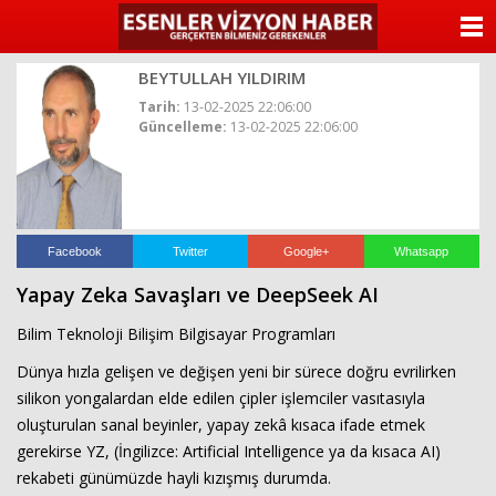
ANASAYFA
BEYTULLAH YILDIRIM
KATEGORİLER
Tarih:
13-02-2025 22:06:00
Güncelleme:
13-02-2025 22:06:00
YAZARLAR
ANKETLER
FOTO GALERİ
Facebook
Twitter
Google+
Whatsapp
Yapay Zeka Savaşları ve DeepSeek AI
VİDEO GALERİ
Bilim Teknoloji Bilişim Bilgisayar Programları
KÜNYE
Dünya hızla gelişen ve değişen yeni bir sürece doğru evrilirken
silikon yongalardan elde edilen çipler işlemciler vasıtasıyla
İLETİŞİM
oluşturulan sanal beyinler, yapay zekâ kısaca ifade etmek
gerekirse YZ, (İngilizce: Artificial Intelligence ya da kısaca AI)
rekabeti günümüzde hayli kızışmış durumda.