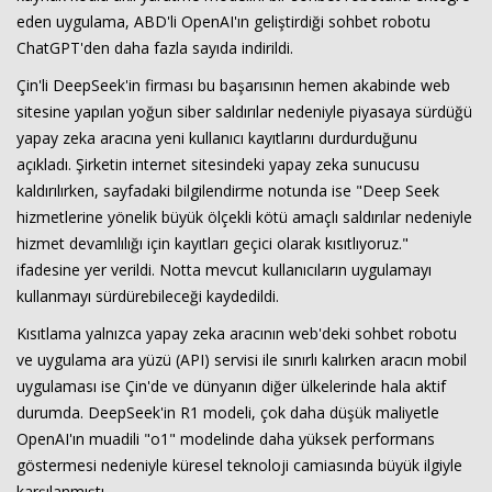
eden uygulama, ABD'li OpenAI'ın geliştirdiği sohbet robotu
ChatGPT'den daha fazla sayıda indirildi.
Çin'li DeepSeek'in firması bu başarısının hemen akabinde web
sitesine yapılan yoğun siber saldırılar nedeniyle piyasaya sürdüğü
yapay zeka aracına yeni kullanıcı kayıtlarını durdurduğunu
açıkladı. Şirketin internet sitesindeki yapay zeka sunucusu
kaldırılırken, sayfadaki bilgilendirme notunda ise "Deep Seek
hizmetlerine yönelik büyük ölçekli kötü amaçlı saldırılar nedeniyle
hizmet devamlılığı için kayıtları geçici olarak kısıtlıyoruz."
ifadesine yer verildi. Notta mevcut kullanıcıların uygulamayı
kullanmayı sürdürebileceği kaydedildi.
Kısıtlama yalnızca yapay zeka aracının web'deki sohbet robotu
ve uygulama ara yüzü (API) servisi ile sınırlı kalırken aracın mobil
uygulaması ise Çin'de ve dünyanın diğer ülkelerinde hala aktif
durumda. DeepSeek'in R1 modeli, çok daha düşük maliyetle
OpenAI'ın muadili "o1" modelinde daha yüksek performans
göstermesi nedeniyle küresel teknoloji camiasında büyük ilgiyle
karşılanmıştı.