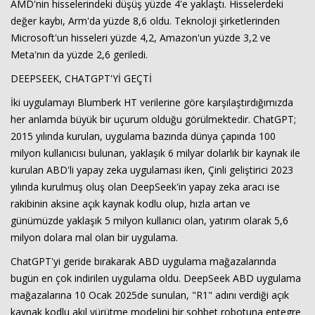
AMD'nin hisselerindeki düşüş yüzde 4'e yaklaştı. Hisselerdeki
değer kaybı, Arm'da yüzde 8,6 oldu. Teknoloji şirketlerinden
Microsoft'un hisseleri yüzde 4,2, Amazon'un yüzde 3,2 ve
Meta'nın da yüzde 2,6 geriledi.
DEEPSEEK, CHATGPT'Yİ GEÇTİ
İki uygulamayı Blumberk HT verilerine göre karşılaştırdığımızda
her anlamda büyük bir uçurum olduğu görülmektedir. ChatGPT;
2015 yılında kurulan, uygulama bazında dünya çapında 100
milyon kullanıcısı bulunan, yaklaşık 6 milyar dolarlık bir kaynak ile
kurulan ABD'li yapay zeka uygulaması iken, Çinli geliştirici 2023
yılında kurulmuş oluş olan DeepSeek'in yapay zeka aracı ise
rakibinin aksine açık kaynak kodlu olup, hızla artan ve
günümüzde yaklaşık 5 milyon kullanıcı olan, yatırım olarak 5,6
milyon dolara mal olan bir uygulama.
ChatGPT'yi geride bırakarak ABD uygulama mağazalarında
bugün en çok indirilen uygulama oldu. DeepSeek ABD uygulama
mağazalarına 10 Ocak 2025de sunulan, "R1" adını verdiği açık
kaynak kodlu akıl yürütme modelini bir sohbet robotuna entegre