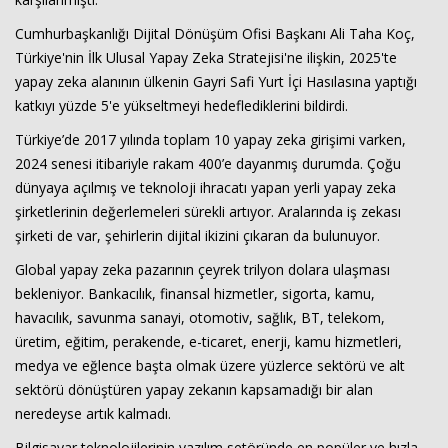
Cumhurbaşkanlığı Dijital Dönüşüm Ofisi Başkanı Ali Taha Koç,
Türkiye'nin İlk Ulusal Yapay Zeka Stratejisi'ne ilişkin, 2025'te
yapay zeka alanının ülkenin Gayri Safi Yurt İçi Hasılasına yaptığı
katkıyı yüzde 5'e yükseltmeyi hedeflediklerini bildirdi.
Türkiye’de 2017 yılında toplam 10 yapay zeka girişimi varken,
2024 senesi itibariyle rakam 400’e dayanmış durumda. Çoğu
dünyaya açılmış ve teknoloji ihracatı yapan yerli yapay zeka
şirketlerinin değerlemeleri sürekli artıyor. Aralarında iş zekası
şirketi de var, şehirlerin dijital ikizini çıkaran da bulunuyor.
Global yapay zeka pazarının çeyrek trilyon dolara ulaşması
bekleniyor. Bankacılık, finansal hizmetler, sigorta, kamu,
havacılık, savunma sanayi, otomotiv, sağlık, BT, telekom,
üretim, eğitim, perakende, e-ticaret, enerji, kamu hizmetleri,
medya ve eğlence başta olmak üzere yüzlerce sektörü ve alt
sektörü dönüştüren yapay zekanın kapsamadığı bir alan
neredeyse artık kalmadı.
Bilgisayar teknolojilerinin yazılım setöründe en popüler ve hızla