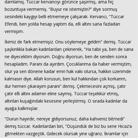
damlamış. Tüccar kervancıyı görünce şaşırmış, ama hiç
bozuntuya vermemiş. “Buyur ne istemiştin?” diye sormuş
sesindeki kaygıyı belli etmemeye çalışarak. Kervancı, “Tüccar
Efendi, ben yolda hesap yaptım da, elli altını sana fazladan
vermişim.
İkimiz de fark etmemişiz. Onu söylemeye geldim” demiş. Tüccar
şaşkınlıkla bakan kadınlardan çekinerek, “Ha tabii ya, ben de sana
ne diyecektim diyorum. Doğru diyorsun, ben de senden sonra
hesapladım. Paranı da ayırdım. Çocuklarıma da haber vermiştim,
olur ya sen dönene kadar emri hak vaki olursa, hakkın üzerimde
kalmasın diye. Allah korusun, ben kul hakkından çok korkarım,
dur hemen çıkarayım paranı” demiş. Çekmecesini açmış, çatır
çatır elli altını adamın eline saymış. Tüccar teşekkür etmiş,
altınları kuşağındaki kesesine yerleştirmiş. O sırada kadınlar da
ayağa kalkmışlar.
“Durun hayırdır, nereye gidiyorsunuz, daha kahveniz bitmedi”
demiş tüccar. Kadınlardan biri, “Düşündük de biz bu sene Hicaz’a
gitmekten vazgeçtik. Gidecek olursak yine uğrarız. İkramlar için