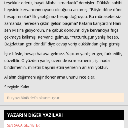
teşekkür ederiz, haydi Allaha ısmarladık” demişler. Dükkân sahibi
hepsinin kervancının oyunu olduğunu anlamış. “Böyle döne döne
hesap mı olur? İlk yaptığımız hesap doğruydu. Bu münasebetsiz
zamanda, nereden çıktın geldin başıma? Kafamı karıştırdın! Hani
sen Mısır’a gidiyordun, ne çabuk döndün!” diye kervancıya fırça
çekmeye kalkmış. Kervancı gülmüş, “Yutturduğun yanlış hesap,
Bağdat’tan geri döndü” diye cevap verip dükkândan çıkıp gitmiş.
İşte böyle, hesap hataya gelmez. Yapılan yanlış er geç fark edilir,
düzeltilir. O yüzden yanlış üzerinde ısrar etmenin, işi inada
bindirmenin, milletin başının etini yemenin anlamı yoktur.
Allahın değirmeni ağır döner ama ununu ince eler.
Sevgiyle Kalın..
Bu yazı
3043
defa okunmuştur.
YAZARIN DİĞER YAZILARI
SEN SACA GEL YETER