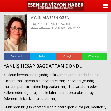
ANASAYFA
AYLİN ALVEREN ÖZEN
KATEGORİLER
Tarih:
11-11-2024 09:42:00
Güncelleme:
11-11-2024 09:42:00
YAZARLAR
ANKETLER
FOTO GALERİ
Facebook
Twitter
Google+
Whatsapp
YANLIŞ HESAP BAĞDATTAN DÖNDÜ
VİDEO GALERİ
Yüklerin kervanlarla taşındığı eski zamanlarda İstanbul’da bir
KÜNYE
tüccara mal taşıyan bir kervancı varmış. Kervancı getirdiği
malların parasını alırken hep zorlanırmış. Tüccar allem eder
İLETİŞİM
kallem eder, üç kuruşun bile lafını eder, borcu olan parayı
ödememek için kırk takla atarmış.
Günlerden bir gün kervancı yine tüccara ipek kumaşlar, kadifeler,