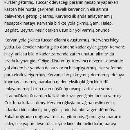
kürkler getirmiş. Tüccar ödeyeceği paranın hesabını yaparken
kasten hile hurda çevirerek zavallı kervancının elli altınını
dalavereye getirip iç etmiş. Kervancı ilk anda anlayamamış
hesaptaki hatayı. Kervanla birlikte yola çıkmış. Şam, Halep,
Bağdat, Beyrut, Mısır derken uzun bir yol varmış önünde.
Kervan yola çıkınca tüccar ellerini ovuşturmuş. “Kervancı hileyi
yuttu. Bu develer Mısır’a gidip dönene kadar aylar geçer. Kervancı
hileyi anlasa bile o kadar zamanda zaten unutur, altınlar da
Haberin Doğru Adresi.
arada kaynar gider” diye düşünmüş. Kervancı devenin tepesinde
yol alırken bir yandan da kazancını hesaplıyormuş. Her seferinde
para eksik veriyormuş. Kervancı boşa koymuş dolmamış, doluya
koymuş almamış, paraların neden eksik çıktığını bir türlü
anlayamamış. Uzun uzun düşünüp taşınıp tarttıktan sonra
İstanbul’daki tüccardan kallavi bir kazık yediğinin farkına varmış.
Çok fena kafası atmış. Kervanı oğluyla ortağına teslim edip,
atlardan birini alıp üç beş gün içinde İstanbul’a geri dönmüş.
Fakat doğrudan doğruya tüccara gitmemiş. Şimdi gitse paramı
aldın, hile yaptın dese tüccar yine kırk lafın belini kırar, parayı