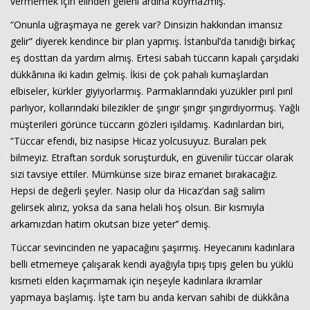
vermemek için elinden geleni ardına koymazmış.
“Onunla uğraşmaya ne gerek var? Dinsizin hakkından imansız
gelir” diyerek kendince bir plan yapmış. İstanbul’da tanıdığı birkaç
eş dosttan da yardım almış. Ertesi sabah tüccarın kapalı çarşıdaki
dükkânına iki kadın gelmiş. İkisi de çok pahalı kumaşlardan
elbiseler, kürkler giyiyorlarmış. Parmaklarındaki yüzükler pırıl pırıl
parlıyor, kollarındaki bilezikler de şıngır şıngır şıngırdıyormuş. Yağlı
müşterileri görünce tüccarın gözleri ışıldamış. Kadınlardan biri,
“Tüccar efendi, biz nasipse Hicaz yolcusuyuz. Buraları pek
bilmeyiz. Etraftan sorduk soruşturduk, en güvenilir tüccar olarak
sizi tavsiye ettiler. Mümkünse size biraz emanet bırakacağız.
Hepsi de değerli şeyler. Nasip olur da Hicaz’dan sağ salim
gelirsek alırız, yoksa da sana helali hoş olsun. Bir kısmıyla
arkamızdan hatim okutsan bize yeter’’ demiş.
Tüccar sevincinden ne yapacağını şaşırmış. Heyecanını kadınlara
belli etmemeye çalışarak kendi ayağıyla tıpış tıpış gelen bu yüklü
kısmeti elden kaçırmamak için neşeyle kadınlara ikramlar
yapmaya başlamış. İşte tam bu anda kervan sahibi de dükkâna