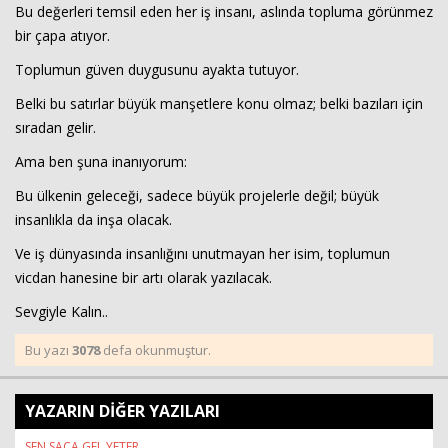
Bu değerleri temsil eden her iş insanı, aslında topluma görünmez
bir çapa atıyor.
Toplumun güven duygusunu ayakta tutuyor.
Belki bu satırlar büyük manşetlere konu olmaz; belki bazıları için
sıradan gelir.
Ama ben şuna inanıyorum:
Bu ülkenin geleceği, sadece büyük projelerle değil; büyük
insanlıkla da inşa olacak.
Ve iş dünyasında insanlığını unutmayan her isim, toplumun
vicdan hanesine bir artı olarak yazılacak.
Sevgiyle Kalın..
Bu yazı
3078
defa okunmuştur.
YAZARIN DİĞER YAZILARI
SEN SACA GEL YETER