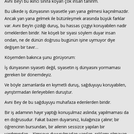
Avni Bey’i bu ikinci sınıfa koyan çok insan tanırım.
Bu ülkede iş dünyasının siyasetle yan yana gelmesi kaçınılmazdır.
Ancak yan yana gelmek ile bütünleşmek arasında büyük farklar
var. Avni Bey’in çizdiği duruş, bu hassas çizgiyi koruyabilen nadir
örneklerden biridir. Ne köşeli bir siyasi söylem duyar insan
ondan, ne de dünün doğrusu bugünün işine uymuyor diye
değişen bir tavır…
Köşemden bakınca şunu görüyorum:
İş dünyasının siyaseti değil, siyasetin iş dünyasını yormaması
gereken bir dönemdeyiz.
Ve böyle zamanlarda en kıymetli duruş, sağduyuyu koruyabilen,
ayrıştırmadan ilerleyebilen duruştur.
Avni Bey de bu sağduyuyu muhafaza edenlerden biridir.
Bir iş adamının hayır yaptığı konuşulmaz aslında; yapılmaması da
en doğrusudur. Fakat bazen duyarsınız, kulağınıza çalınır; bir
öğrencinin bursundan, bir ailenin sessizce yapılan bir
yardımından… Kimseye duyurulmadan yapılan, reklamı olmayan