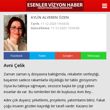
ANASAYFA
AYLİN ALVEREN ÖZEN
KATEGORİLER
Tarih:
11-12-2025 19:04:00
Güncelleme:
11-12-2025 19:04:00
YAZARLAR
ANKETLER
FOTO GALERİ
Facebook
Twitter
Google+
Whatsapp
Avni Çelik
VİDEO GALERİ
Zaman zaman iş dünyasına baktığımda, rekabetin sertleştiği,
KÜNYE
başarının sadece rakamlarla ölçüldüğü bir tablo görüyorum.
Oysa bu tabloya sığmayan, sessizce başka bir çizgi çeken
İLETİŞİM
insanlar da var. Bu isimlerden biri de kuşkusuz Avni Bey…
Adını çok duyarız; şirketlerini, projelerini, yatırımlarını biliriz. Fakat
çoğu insanın gözden kaçırdığı bir tarafı vardır: Kazancı bir