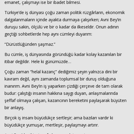
emanet, çalışmayı ise bir ibadet bilmesi.
Türkiye’de iş dünyası çoğu zaman politik rüzgârların, ekonomik
dalgalanmaların içinde ayakta durmaya çalışırken; Avni Bey’in
duruşu sakin, ölçülü ve bir o kadar da ilkeseldir. Onun adının
geçtiği sohbetlerde hep aynı cümleyi duyarım:
“Dürüstlüğünden şaşmaz.”
Bu cümle, iş dünyasında göründüğü kadar kolay kazanılan bir
Haberin Doğru Adresi.
itibar değildir. Hele ki günümüzde…
Çoğu zaman “helal kazanç” dediğimiz şeyin yalnızca dini bir
kavram değil, aynı zamanda toplumsal bir duruş olduğuna
inanırım. Avni Bey’in iş yaparken çizdiği çerçeve de tam olarak
budur: çalıştığı insanın hakkına saygı duyan, anlaşmalarında
şeffaf olmaya çalışan, kazancının bereketini paylaşarak büyüten
bir anlayış.
Birçok iş insanı büyüdükçe sertleşir; ama bazıları vardır ki
büyüdükçe yumuşar, mertleşir, paylaşmayı artırır.