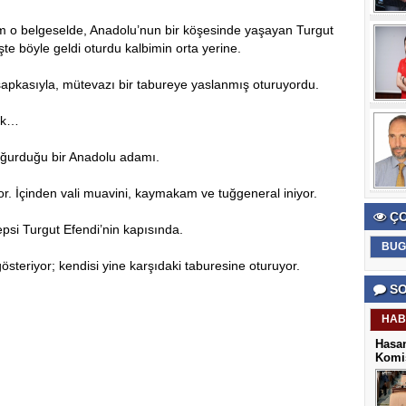
m o belgeselde, Anadolu’nun bir köşesinde yaşayan Turgut
işte böyle geldi oturdu kalbimin orta yerine.
apkasıyla, mütevazı bir tabureye yaslanmış oturuyordu.
tok…
yoğurduğu bir Anadolu adamı.
r. İçinden vali muavini, kaymakam ve tuğgeneral iniyor.
ÇO
Hepsi Turgut Efendi’nin kapısında.
BUG
steriyor; kendisi yine karşıdaki taburesine oturuyor.
SO
HAB
Hasan
Komis