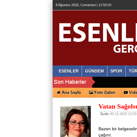
8 Ağustos 2026, Cumartesi | 12:50:04
ESENLER
GÜNDEM
SPOR
TÜR
Ana Sayfa
Foto Galeri
Vide
Vatan Sağols
Tarih:
03-12-2025 12:53
Bazen bir belgeselin 
çağırır.