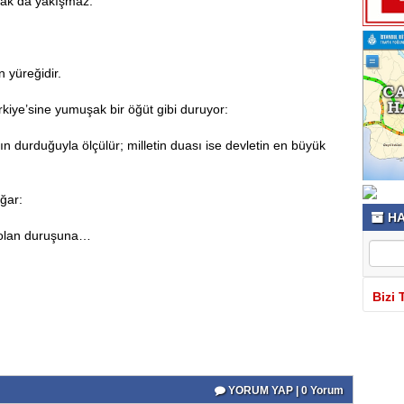
rmak da yakışmaz.
 yüreğidir.
kiye’sine yumuşak bir öğüt gibi duruyor:
ın durduğuyla ölçülür; milletin duası ise devletin en büyük
ığar:
HA
 olan duruşuna…
Bizi 
YORUM YAP | 0 Yorum