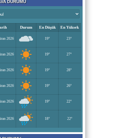
VA DURUMU
Bir Derviş
Kadın İstihdamı mı, Aileyi Bitirme Projesi
mi?
arih
Durum
En Düşük
En Yüksek
iran 2026
19°
23°
Tarık Sharabaty
Yapay Zeka ve İş Hayatındaki Değişimler
iran 2026
19°
27°
iran 2026
19°
28°
Esenlerin Ablası
BAŞARILI OLMANIN SIRLARI
iran 2026
19°
26°
iran 2026
19°
22°
Sümeyye KAYA
Miraç Gecesi
iran 2026
18°
22°
Muhammed Süleyman Çelebi