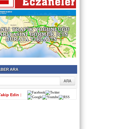
BER ARA
Takip Edin :