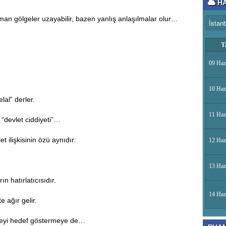
HA
man gölgeler uzayabilir, bazen yanlış anlaşılmalar olur…
T
09 Haz
10 Haz
lal” derler.
11 Haz
 “devlet ciddiyeti”…
 ilişkisinin özü aynıdır:
12 Haz
13 Haz
n hatırlatıcısıdır.
14 Haz
e ağır gelir.
seyi hedef göstermeye de…