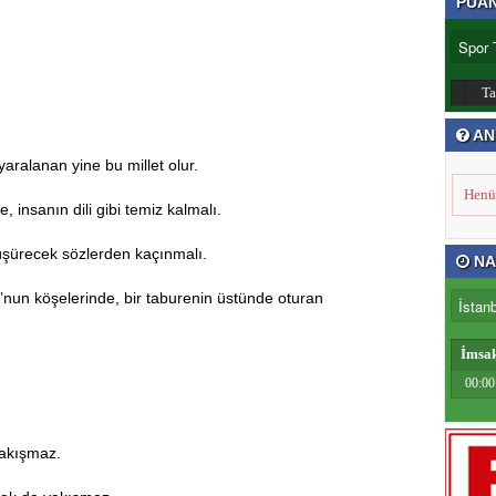
PUA
T
AN
aralanan yine bu millet olur.
Henü
e, insanın dili gibi temiz kalmalı.
düşürecek sözlerden kaçınmalı.
NA
’nun köşelerinde, bir taburenin üstünde oturan
İmsa
00:00
yakışmaz.