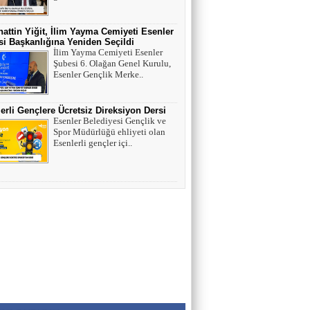
MUSTAFA KARACA
HAYVAN HAKLARI
attin Yiğit, İlim Yayma Cemiyeti Esenler
i Başkanlığına Yeniden Seçildi
İlim Yayma Cemiyeti Esenler
Şubesi 6. Olağan Genel Kurulu,
AV. SEDAT İLBEGİ
Esenler Gençlik Merke..
YENİ PARTİ (Seçilmişlerin Mahvına,
Statükonun Devamına…)
erli Gençlere Ücretsiz Direksiyon Dersi
Esenler Belediyesi Gençlik ve
Spor Müdürlüğü ehliyeti olan
HAMZA BALCI
Esenlerli gençler içi..
"DİRİ DİRİ TOPRAĞA GÖMÜLEN
KIZA,HANGİ GÜNAHTAN ÖTÜRÜ
ÖLDÜRÜLDÜĞÜ SORULDUĞU
ZAMAN..." (TEKVİR, 8-9)
Uğur Çoban
Hız, Strateji ve Heyecanın Buluştuğu Spor
Nedir? VOLEYBOL
Muhammed Bolat
Uzayın Derinliklerinde Bir Yaşam Arayışı