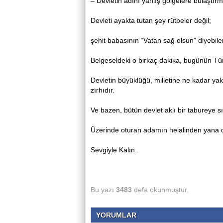
– Devletin adını yanlış gölgelere bulaştı
Devleti ayakta tutan şey rütbeler değil;
şehit babasının “Vatan sağ olsun” diyebilen
Belgeseldeki o birkaç dakika, bugünün Tür
Devletin büyüklüğü, milletine ne kadar yak
zırhıdır.
Ve bazen, bütün devlet aklı bir tabureye s
Üzerinde oturan adamın helalinden yana
Sevgiyle Kalın..
Bu yazı
3483
defa okunmuştur.
YORUMLAR