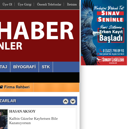
Üye Ol
Üye Girişi
Önemli Telefonlar
İletisim
OSMAN HAZIR
İstiyorlar Ki Unutalım!
AYLİN ALVEREN ÖZEN
SEN SACA GEL YETER
ERDİ ÖZGÜL
TAJ
BİYOGRAFİ
STK
Ahlaki Yozlaşma Platformları
Firma Rehberi
HASAN AKSOY
Kalbin Güzelse Kaybetsen Bile
ZARLAR
Kazanıyorsun
MEHMET USDA
Sporun Dikkat Eksikliği ve Hipertivite