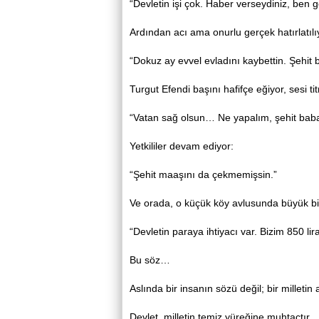
“Devletin işi çok. Haber verseydiniz, ben g
Ardından acı ama onurlu gerçek hatırlatılı
“Dokuz ay evvel evladını kaybettin. Şehit 
Turgut Efendi başını hafifçe eğiyor, sesi t
“Vatan sağ olsun… Ne yapalım, şehit baba
Yetkililer devam ediyor:
“Şehit maaşını da çekmemişsin.”
Ve orada, o küçük köy avlusunda büyük bir
“Devletin paraya ihtiyacı var. Bizim 850 lir
Bu söz…
Aslında bir insanın sözü değil; bir milletin a
Devlet, milletin temiz yüreğine muhtaçtır.