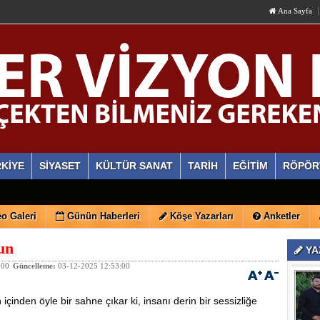
Ana Sayfa
KİYE
SİYASET
KÜLTÜR SANAT
TARİH
EĞİTİM
RÖPÖR
o Galeri
Günün Haberleri
Köşe Yazarları
Anketler
un
YA
:00
Güncelleme:
03-12-2025 12:53:00
içinden öyle bir sahne çıkar ki, insanı derin bir sessizliğe