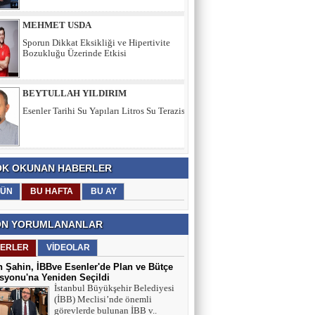
Bozukluğu Üzerinde Etkisi
BEYTULLAH YILDIRIM
Esenler Tarihi Su Yapıları Litros Su Terazisi
HÜSEYİN YILMAZ
TEŞEKKÜRLER
K OKUNAN HABERLER
TARIK SEZAİ KARATEPE
ÜN
BU HAFTA
BU AY
İstanbul Sözleşmesi değil, 'Veda Hutbesi!
N YORUMLANANLAR
ERLER
VİDEOLAR
AYŞE GÜL ÖZER
 Şahin, İBBve Esenler'de Plan ve Bütçe
Aklın Sustuğu Yerde, “Ş İ D D E T”
yonu'na Yeniden Seçildi
Konuşur!
İstanbul Büyükşehir Belediyesi
(İBB) Meclisi’nde önemli
görevlerde bulunan İBB v..