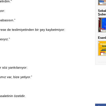
elirdim.”
yor:
Sebah
Şubes
babasısın.”
itrese de teslimiyetinden bir şey kaybetmiyor:
Esenl
sıyız.”
 söz yankılanıyor:
amız var, bize yetiyor.”
saletinin özetidir.