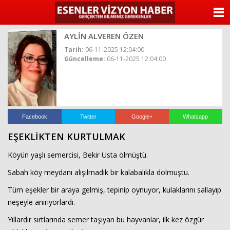
ANASAYFA
AYLİN ALVEREN ÖZEN
KATEGORİLER
Tarih:
06-11-2025 12:04:00
Güncelleme:
06-11-2025 12:04:00
YAZARLAR
ANKETLER
FOTO GALERİ
Facebook
Twitter
Google+
Whatsapp
EŞEKLİKTEN KURTULMAK
VİDEO GALERİ
Köyün yaşlı semercisi, Bekir Usta ölmüştü.
KÜNYE
Sabah köy meydanı alışılmadık bir kalabalıkla dolmuştu.
Tüm eşekler bir araya gelmiş, tepinip oynuyor, kulaklarını sallayıp
İLETİŞİM
neşeyle anırıyorlardı.
Yıllardır sırtlarında semer taşıyan bu hayvanlar, ilk kez özgür