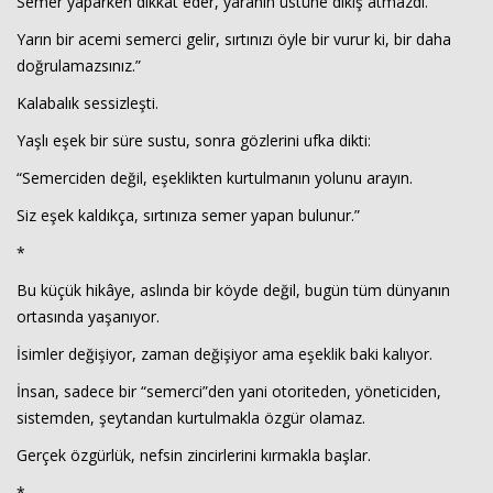
Semer yaparken dikkat eder, yaranın üstüne dikiş atmazdı.
Yarın bir acemi semerci gelir, sırtınızı öyle bir vurur ki, bir daha
doğrulamazsınız.”
Kalabalık sessizleşti.
Yaşlı eşek bir süre sustu, sonra gözlerini ufka dikti:
“Semerciden değil, eşeklikten kurtulmanın yolunu arayın.
Siz eşek kaldıkça, sırtınıza semer yapan bulunur.”
*
Bu küçük hikâye, aslında bir köyde değil, bugün tüm dünyanın
ortasında yaşanıyor.
İsimler değişiyor, zaman değişiyor ama eşeklik baki kalıyor.
İnsan, sadece bir “semerci”den yani otoriteden, yöneticiden,
sistemden, şeytandan kurtulmakla özgür olamaz.
Gerçek özgürlük, nefsin zincirlerini kırmakla başlar.
*