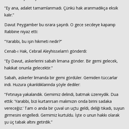
“Ey ana, adalet tamamlanmadı. Çünkü hak aranmadıkça eksik
kalır.”
Davut Peygamber bu ısrara şaşırdı. O gece secdeye kapanıp
Rabbine niyaz etti:
“Yarabbi, bu işin hikmeti nedir?”
Cenab-ı Hak, Cebrail Aleyhisselam’ı gönderdi:
“Ey Davut, askerlerini sabah limana gönder. Bir gemi gelecek,
hakikat onunla gelecektir.”
Sabah, askerler limanda bir gemi gördüler. Gemiden tüccarlar
indi. Huzura çıkarıldıklarında şöyle dediler:
“Fırtınaya yakalandık. Gemimiz delindi, batmak üzereydik. Dua
ettik: ‘Yarabbi, bizi kurtarırsan malımızın onda birini sadaka
vereceğiz.’ Tam o anda bir çuval un uçtu geldi, deliği tıkadı, suyun
girmesini engelledi. Gemimiz kurtuldu. İşte o unun hakkı olarak
şu üç tabak altını getirdik.”