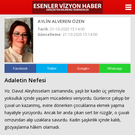
ANASAYFA
AYLİN ALVEREN ÖZEN
KATEGORİLER
Tarih:
21-10-2025 15:14:00
Güncelleme:
21-10-2025 15:14:00
YAZARLAR
ANKETLER
FOTO GALERİ
Facebook
Twitter
Google+
Whatsapp
Adaletin Nefesi
VİDEO GALERİ
Hz. Davut Aleyhisselam zamanında, yaşlı bir kadın üç yetimiyle
KÜNYE
yoksulluk içinde yaşam mücadelesi veriyordu. Günlerce çalışıp bir
çuval un kazanmış, evine dönerken çocuklarına ekmek yapma
İLETİŞİM
hayaliyle yürüyordu. Ancak bir anda çıkan sert bir rüzgâr, o çuvalı
omzundan alıp uzaklara savurdu. Kadın şaşkınlık içinde kaldı,
gözyaşlarına hâkim olamadı.