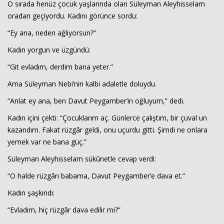
O sırada henüz çocuk yaşlarında olan Süleyman Aleyhisselam
oradan geçiyordu. Kadını görünce sordu:
“Ey ana, neden ağlıyorsun?”
Kadın yorgun ve üzgündü:
“Git evladım, derdim bana yeter.”
Ama Süleyman Nebi’nin kalbi adaletle doluydu.
Haberin Doğru Adresi.
“Anlat ey ana, ben Davut Peygamber’in oğluyum,” dedi.
Kadın içini çekti: “Çocuklarım aç. Günlerce çalıştım, bir çuval un
kazandım. Fakat rüzgâr geldi, onu uçurdu gitti. Şimdi ne onlara
yemek var ne bana güç.”
Süleyman Aleyhisselam sükûnetle cevap verdi:
“O halde rüzgârı babama, Davut Peygamber’e dava et.”
Kadın şaşkındı:
“Evladım, hiç rüzgâr dava edilir mi?”