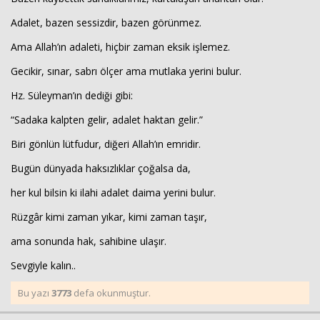
Adalet, bazen sessizdir, bazen görünmez.
Ama Allah’ın adaleti, hiçbir zaman eksik işlemez.
Gecikir, sınar, sabrı ölçer ama mutlaka yerini bulur.
Hz. Süleyman’ın dediği gibi:
“Sadaka kalpten gelir, adalet haktan gelir.”
Biri gönlün lütfudur, diğeri Allah’ın emridir.
Bugün dünyada haksızlıklar çoğalsa da,
her kul bilsin ki ilahi adalet daima yerini bulur.
Rüzgâr kimi zaman yıkar, kimi zaman taşır,
ama sonunda hak, sahibine ulaşır.
Sevgiyle kalın..
Bu yazı
3773
defa okunmuştur.