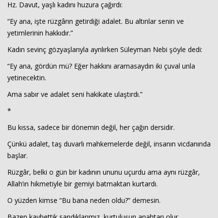
Hz. Davut, yaşlı kadını huzura çağırdı:
“Ey ana, işte rüzgârın getirdiği adalet. Bu altınlar senin ve
yetimlerinin hakkıdır.”
Kadın sevinç gözyaşlarıyla ayrılırken Süleyman Nebi şöyle dedi:
“Ey ana, gördün mü? Eğer hakkını aramasaydın iki çuval unla
yetinecektin.
Ama sabır ve adalet seni hakikate ulaştırdı.”
*
Bu kıssa, sadece bir dönemin değil, her çağın dersidir.
Çünkü adalet, taş duvarlı mahkemelerde değil, insanın vicdanında
başlar.
Rüzgâr, belki o gün bir kadının ununu uçurdu ama aynı rüzgâr,
Allah’ın hikmetiyle bir gemiyi batmaktan kurtardı.
O yüzden kimse “Bu bana neden oldu?” demesin.
Bazen kaybettik sandıklarımız, kurtuluşun anahtarı olur.