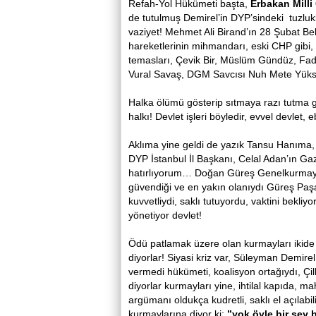
Refah-Yol Hükümeti başta,
Erbakan Milli 
de tutulmuş Demirel’in DYP’sindeki tuzluk
vaziyet! Mehmet Ali Birand’ın 28 Şubat Be
hareketlerinin mihmandarı, eski CHP gibi, k
temasları, Çevik Bir, Müslüm Gündüz, Fad
Vural Savaş, DGM Savcısı Nuh Mete Yükse
Halka ölümü gösterip sıtmaya razı tutma ga
halkı! Devlet işleri böyledir, evvel dev
Aklıma yine geldi de yazık Tansu Hanıma, n
DYP İstanbul İl Başkanı, Celal Adan’ın G
hatırlıyorum… Doğan Güreş Genelkurmay Ba
güvendiği ve en yakın olanıydı Güreş Pa
kuvvetliydi, saklı tutuyordu, vaktini bekliy
yönetiyor devlet!
Ödü patlamak üzere olan kurmayları ikide
diyorlar! Siyasi kriz var, Süleyman Demi
vermedi hükümeti, koalisyon ortağıydı, Çill
diyorlar kurmayları yine, ihtilal kapıda,
argümanı oldukça kudretli, saklı el açılab
kurmaylarına diyor ki;
’’yok öyle bir şey