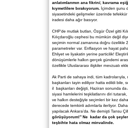
anlatımlarımın ana fikrini; kavrama eşi
kıymetlilere bırakıyorum.
İçimden şunu d
siyasetindeki gelişmeler üzerinde tefekk
iradesi daha ağır basıyor.
CHP’de mutlak butlan, Özgür Özel gitti Kılı
Kılıçdaroğlu cephesi bu mümkün değil diy
seçimin normal zamanına doğru özelikle 
parametreler var. Enflasyon ve hayat pahalıl
Ehliyet ve liyakatin yerine particilik! Eleş
dönüşümlerle halkın gerçek gündemi arasın
özellikle Uluslararası ilişkiler mevzuatı e
Ak Parti de sahaya indi, tüm kadrolarıyla, 
başkanları tayin ediliyor hatta edildi bile
il başkanları değişti, Haziran sonunda da
siyasi hamlelerini teşkilatlarını diri tutar
ve halkın desteğiyle seçimleri bir kez 
derecede temkinli adımlarla ilerliyor. D
yapılacak Ankara’da. Ne demişti Tansu Çil
görüşüyorum!’’ Ne kadar da çok şeyler
teşbihte hata olmaz minvalinde.