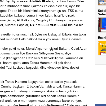
Görüş diyor asker Atatürk İlkeleri
, garibim Tansu Çiller
ların muhasarasına! Çakmak çaksan alev alır, öyle bir
lgeseli’nden bir izlenimimi aktarıyorum şu an. TSK cunta
Sebah
Şubes
adehler kalkıyor sonra iniyor falan, İsrail’le dirsek
ime Şahin, Ali Kalkancı, Yargıtay Cumhuriyet Başsavcısı
l, Kudretli Paşalar,
DYP MİLLETVEKİLLERİ
bla bla bla…
yretleri oturmuş, halk öylesine kıskaçta! Bilakis kim takar
Esenl
let, ebed müddet! Peki halk? Ama o yok ama! Oyuna devam…
eler çekti neler, Meral Akşener İçişleri Bakanı, Celal Adan
aziosmanpaşa İlçe Başkanı Süleyman Soylu, diye
şkanlığı’ndan DYP Kilis Milletvekilliği’ne, kanımca en
şa, hasmı çoktu ama Tansu Hanımın eli çok daha
ordu! Tabi koskoca başvekil, ülke yönetiyor ülke, devlet
 bir Tansu Hanıma koşuyorlar, asker darbe yapacak
rel Cumhurbaşkanı, Erbakan’dan aldı ancak Tansu Hanıma
er geri adım atmıyor, direniyor! Askerin tavrı çok kati
 mahpus damlarında çürütürler bizi ancak Tansu Hanımın
ilirdi artık, ve o muhteşem kozu oynamaya karar veriyor,
 ben her gün Amerikalılarla görüşüyorum!’’
Oldu mu yani