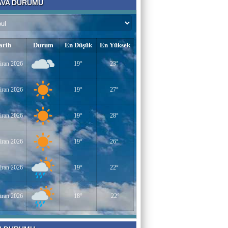
VA DURUMU
Bir Derviş
Kadın İstihdamı mı, Aileyi Bitirme Projesi
mi?
arih
Durum
En Düşük
En Yüksek
Tarık Sharabaty
iran 2026
19°
23°
Yapay Zeka ve İş Hayatındaki Değişimler
iran 2026
19°
27°
Esenlerin Ablası
iran 2026
19°
28°
BAŞARILI OLMANIN SIRLARI
iran 2026
19°
26°
Sümeyye KAYA
iran 2026
19°
22°
Miraç Gecesi
iran 2026
18°
22°
Muhammed Süleyman Çelebi
Hamburgun karanlık sokakları