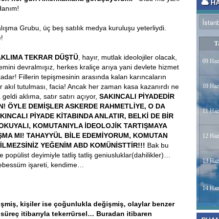
HA
Hanım!
alışma Grubu, üç beş satılık medya kuruluşu yeterliydi.
!
T
 AKLIMA TEKRAR DÜŞTÜ
, hayır, mutlak ideolojiler olacak,
09 Haz
temini devralmışız, herkes kraliçe arıya yani devlete hizmet
 kadar! Fillerin tepişmesinin arasında kalan karıncaların
bir akıl tutulması, facia! Ancak her zaman kasa kazanırdı ne
10 Haz
eldi aklıma, satır satırı açıyor,
SAKINCALI PİYADEDİR
N! ÖYLE DEMİŞLER ASKERDE RAHMETLİYE, O DA
11 Haz
KINCALI PİYADE KİTABINDA ANLATIR, BELKİ DE BİR
OKUYALI, KOMUTANIYLA İDEOLOJİK TARTIŞMAYA
IŞMA MI! TAHAYYÜL BİLE EDEMİYORUM, KOMUTAN
12 Haz
BİLMEZSİNİZ YEĞENİM ABD KOMÜNİSTTİR!!!
Bak bu
opülist deyimiyle tatliş tatliş geniusluklar(dahilikler)…
13 Haz
tebessüm işareti, kendime…
…
14 Haz
işmiş, kişiler ise çoğunlukla değişmiş, olaylar benzer
 süreç itibarıyla tekerrürsel… Buradan itibaren