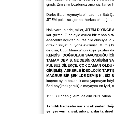
şimdi, tüm sırrı bozdunuz ama siz Tansu 
Darbe illa el koymayla olmazdı, bir Batı Ç
JİTEM peki, karıştırma, herkes ekmeğinde
Halk vardı bir de, millet,
JİTEM DİYİNCE
karıştırma! O ne öyle ayrıca biz tebaa sis
edecektir! Açlıktan ölürse bile ölüsüyle, o
ortak hissiyatı bu yöne evrilmişti! Müthiş 
de olsa, Uğur Mumcu’nun köşe yazıları da g
KENDİSİ, DOĞRULARI SAVUNDUĞU İÇİ
TAMAM DEMİŞ, NE DESİN GARİBİM! SA
PULSUZ DİLEKÇE, ÇOK ZAMAN OLDU 
GİRİŞMİŞ, ASKERLE İDEOLOJİK TART
MAĞRUR BİR ŞEKİLDE DEMİŞ Kİ; SİZ 
kaçıncı oyun bozanlık ama yapmayın böyle p
Bad boy(kötü çocuk) olmayayım en iyisi, 
1996 Yılından çıktım, geldim 2026 yılına
Tanıdık hadiseler var ancak yerleri değ
yer yer yeni ancak arka planlar tarihsel