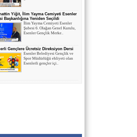
HAYVAN HAKLARI
attin Yiğit, İlim Yayma Cemiyeti Esenler
i Başkanlığına Yeniden Seçildi
AV. SEDAT İLBEGİ
İlim Yayma Cemiyeti Esenler
Şubesi 6. Olağan Genel Kurulu,
YENİ PARTİ (Seçilmişlerin Mahvına,
Esenler Gençlik Merke..
Statükonun Devamına…)
erli Gençlere Ücretsiz Direksiyon Dersi
HAMZA BALCI
Esenler Belediyesi Gençlik ve
Spor Müdürlüğü ehliyeti olan
"DİRİ DİRİ TOPRAĞA GÖMÜLEN
Esenlerli gençler içi..
KIZA,HANGİ GÜNAHTAN ÖTÜRÜ
ÖLDÜRÜLDÜĞÜ SORULDUĞU
ZAMAN..." (TEKVİR, 8-9)
Uğur Çoban
Hız, Strateji ve Heyecanın Buluştuğu Spor
Nedir? VOLEYBOL
Muhammed Bolat
Uzayın Derinliklerinde Bir Yaşam Arayışı