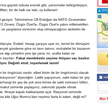
urma gayreti sübuta erecek gibi, yansımalar belirginleşiyor,
ten, bir de halk var tabi, oy kullanan!
 il geziyor. Tahminimce CB Erdoğan da NATO Zirvesinden
 Zirvesi, Özgür Özel’le, Özgür Özel’e yakın milletvekilleri
ı ve yargılama sürecinin olup olmayacağının akıbetini de
ıklarıyla. Evdeki hesap çarşıya uyar mı, temel bir dönüşüm
 gerçek gündeme göre mi tavır takınır, muhalefet bir kazanım
ve algı yönetimi yine işe yarar mı, arafta kalan ve
n bazıları.
Fakat memleketin seçime ihtiyacı var, baskın
yor. Dağıldı etraf, toparlamak lazım!
bir öngörüsü vardır, elbet bizim de bir öngörümüz olacak
 tutuyorum’’ diyeceğim. Latife yapıyorum, saklı kalan bir şey
HA
 herhangi bir şey de yok ama kimse de saklı tutmasın lütfen,
sa makul zeminde paylaşınız, sakıncalı piyade olmak
ak, fitneye kapalı hakkaniyete açık. Rasyonel zeminde
olsa bile Uğur Mumcu’dan neyimiz fazla ki zaten, değil mi?
Bizi 