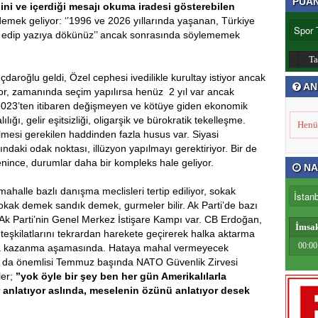
PUA
ğini ve içerdiği mesajı okuma iradesi gösterebilen
emek geliyor: ‘’1996 ve 2026 yıllarında yaşanan, Türkiye
ür edip yazıya dökünüz’’ ancak sonrasında söylememek
T
çdaroğlu geldi, Özel cephesi ivedilikle kurultay istiyor ancak
AN
or, zamanında seçim yapılırsa henüz 2 yıl var ancak
2023’ten itibaren değişmeyen ve kötüye giden ekonomik
ığı, gelir eşitsizliği, oligarşik ve bürokratik tekelleşme.
Henü
tirilmesi gerekilen haddinden fazla husus var. Siyasi
daki odak noktası, illüzyon yapılmayı gerektiriyor. Bir de
klenince, durumlar daha bir kompleks hale geliyor.
NA
mahalle bazlı danışma meclisleri tertip ediliyor, sokak
, sokak demek sandık demek, gurmeler bilir. Ak Parti’de bazı
 Ak Parti’nin Genel Merkez İstişare Kampı var. CB Erdoğan,
İmsa
ak, teşkilatlarını tekrardan harekete geçirerek halka aktarma
00:00
daha kazanma aşamasında. Hataya mahal vermeyecek
aha da önemlisi Temmuz başında NATO Güvenlik Zirvesi
ler;
’’yok öyle bir şey ben her gün Amerikalılarla
 anlatıyor aslında, meselenin özünü anlatıyor desek