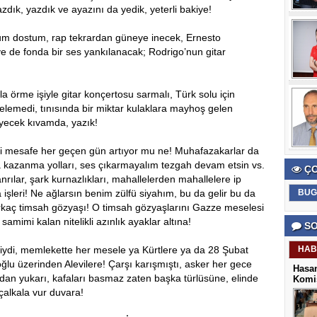
dık, yazdık ve ayazını da yedik, yeterli bakiye!
m dostum, rap tekrardan güneye inecek, Ernesto
 de fonda bir ses yankılanacak; Rodrigo’nun gitar
a örme işiyle gitar konçertosu sarmalı, Türk solu için
elemedi, tınısında bir miktar kulaklara mayhoş gelen
meyecek kıvamda, yazık!
daki mesafe her geçen gün artıyor mu ne! Muhafazakarlar da
ara kazanma yolları, ses çıkarmayalım tezgah devam etsin vs.
ÇO
nrılar, şark kurnazlıkları, mahallelerden mahallelere ip
 işleri! Ne ağlarsın benim zülfü siyahım, bu da gelir bu da
BUG
irkaç timsah gözyaşı! O timsah gözyaşlarını Gazze meselesi
mimi kalan nitelikli azınlık ayaklar altına!
SO
ydi, memlekette her mesele ya Kürtlere ya da 28 Şubat
HAB
oğlu üzerinden Alevilere! Çarşı karışmıştı, asker her gece
Hasan
dan yukarı, kafaları basmaz zaten başka türlüsüne, elinde
Komis
 çalkala vur duvara!