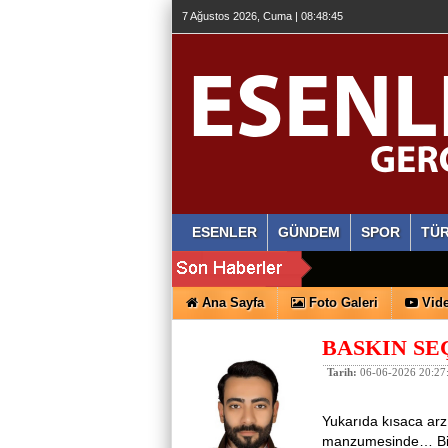
7 Ağustos 2026, Cuma | 08:48:46
ESENLER
GÜNDEM
SPOR
TÜR
Ana Sayfa
Foto Galeri
Vide
BASKIN SE
Tarih:
06-06-2026 20:27
Yukarıda kısaca arz 
manzumesinde… Bir d