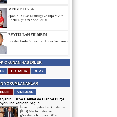
BEYTULLAH YILDIRIM
Esenler Tarihi Su Yapıları Litros Su Terazisi
HÜSEYİN YILMAZ
TEŞEKKÜRLER
TARIK SEZAİ KARATEPE
K OKUNAN HABERLER
İstanbul Sözleşmesi değil, 'Veda Hutbesi!
ÜN
BU HAFTA
BU AY
N YORUMLANANLAR
AYŞE GÜL ÖZER
ERLER
VİDEOLAR
Aklın Sustuğu Yerde, “Ş İ D D E T”
Konuşur!
 Şahin, İBBve Esenler'de Plan ve Bütçe
yonu'na Yeniden Seçildi
İstanbul Büyükşehir Belediyesi
(İBB) Meclisi’nde önemli
MUSTAFA KARACA
görevlerde bulunan İBB v..