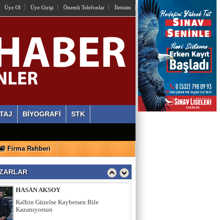
OSMAN HAZIR
Üye Ol
Üye Girişi
Önemli Telefonlar
İletisim
İstiyorlar Ki Unutalım!
AYLİN ALVEREN ÖZEN
SEN SACA GEL YETER
ERDİ ÖZGÜL
Ahlaki Yozlaşma Platformları
TAJ
BİYOGRAFİ
STK
HASAN AKSOY
Firma Rehberi
Kalbin Güzelse Kaybetsen Bile
Kazanıyorsun
ZARLAR
MEHMET USDA
Sporun Dikkat Eksikliği ve Hipertivite
Bozukluğu Üzerinde Etkisi