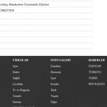
lıkçı Hareketleri Üzerindeki Etkileri
ÜKÜMETTEN
VİDEOLAR
FOTO GALERİ
HABERLER
Spor
Gündem
ESENLER
Haber
Ekonomi
TÜRKİYE
Sağlık
Spor
TARİH
Çocuklar
Esenler
BİYOGRAFİ
Tv ve Magazin
Tarih
Amatör
Yaşam
Sinema
Diğer