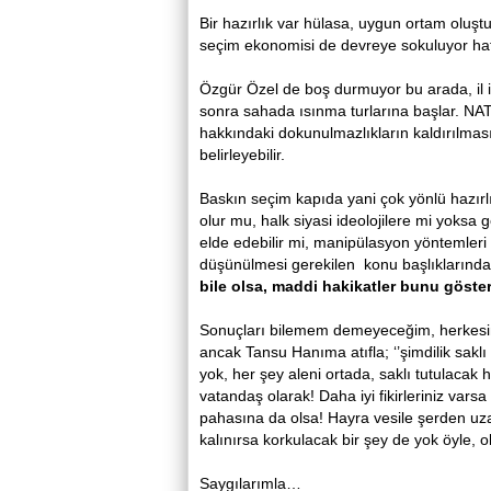
Bir hazırlık var hülasa, uygun ortam oluşt
seçim ekonomisi de devreye sokuluyor hafif
Özgür Özel de boş durmuyor bu arada, il
sonra sahada ısınma turlarına başlar. NATO
hakkındaki dokunulmazlıkların kaldırılmas
belirleyebilir.
Baskın seçim kapıda yani çok yönlü hazırl
olur mu, halk siyasi ideolojilere mi yoksa
elde edebilir mi, manipülasyon yöntemleri 
düşünülmesi gerekilen konu başlıklarında
bile olsa, maddi hakikatler bunu gösteri
Sonuçları bilemem demeyeceğim, herkesin 
ancak Tansu Hanıma atıfla; ‘’şimdilik saklı
yok, her şey aleni ortada, saklı tutulacak
vatandaş olarak! Daha iyi fikirleriniz var
pahasına da olsa! Hayra vesile şerden uz
kalınırsa korkulacak bir şey de yok öyle, 
Saygılarımla…