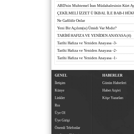
ABD'nin Muhtemel İran Müdahalesinin Kürt Ayrı
ÇEKİLMELİ İZZET Ü İKBAL İLE BAB-I H
Ne Gafildir Onlar
Yeni Bir Açılım(sı) Ümidi Var Mıdır?
TARİHİ HAFIZA VE YENİDEN ANAYASA (4)
Tarihi Hafıza ve Yeniden Anayasa -3-
Tarihi Hafıza ve Yeniden Anayasa -2-
Tarihi Hafıza ve Yeniden Anayasa -1-
GENEL
HABERLER
İletişim
Günün Haberleri
Künye
Haber Arşivi
Linkler
Köşe Yazarları
Rss
Üye Ol
Üye Girişi
Önemli Telefonlar