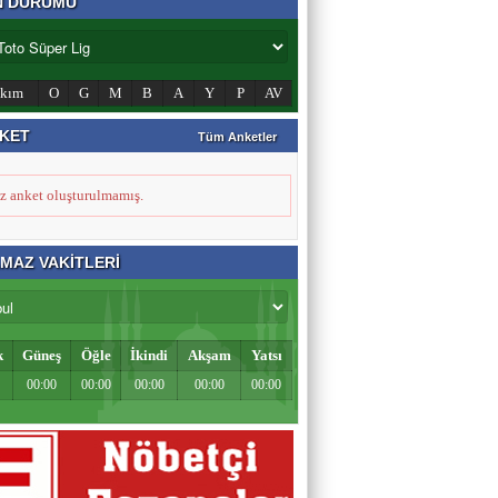
N DURUMU
Zahid Medeni
Şehir ve Aile Şurasının Düşündürdükleri (2)
akım
O
G
M
B
A
Y
P
AV
KET
Tüm Anketler
Şeref Yumurtacı
Bir İnsanlık Mektebi: Tosya Yaren Kültürü
z anket oluşturulmamış.
MAZ VAKİTLERİ
k
Güneş
Öğle
İkindi
Akşam
Yatsı
00:00
00:00
00:00
00:00
00:00