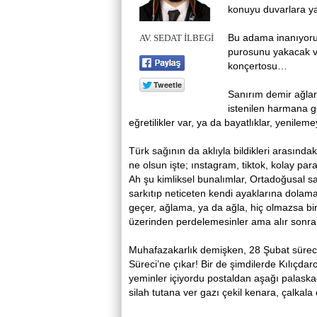
konuyu duvarlara yaz
Bu adama inanıyoru
AV. SEDAT İLBEGİ
purosunu yakacak ve
konçertosu…
Sanırım demir ağlarl
istenilen harmana g
eğretilikler var, ya da bayatlıklar, yenile
Türk sağının da aklıyla bildikleri arasın
ne olsun işte; ınstagram, tiktok, kolay p
Ah şu kimliksel bunalımlar, Ortadoğusal sa
sarkıtıp neticeten kendi ayaklarına dolama
geçer, ağlama, ya da ağla, hiç olmazsa b
üzerinden perdelemesinler ama alır sonra sa
Muhafazakarlık demişken, 28 Şubat süreci
Süreci’ne çıkar! Bir de şimdilerde Kılıçdar
yeminler içiyordu postaldan aşağı palaska
silah tutana ver gazı çekil kenara, çalkala