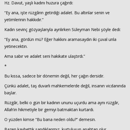
Hz. Davut, yaşlı kadını huzura çağırdı:
“Ey ana, işte rüzgârın getirdiği adalet. Bu altınlar senin ve
yetimlerinin hakkıdır.”
Kadın sevinç gözyaşlarıyla ayrılırken Süleyman Nebi şöyle dedi:
“Ey ana, gördün mü? Eğer hakkını aramasaydın iki çuval unla
yetinecektin.
Ama sabır ve adalet seni hakikate ulaştırdı.”
*
Bu kıssa, sadece bir dönemin değil, her çağın dersidir.
Çünkü adalet, taş duvarlı mahkemelerde değil, insanın vicdanında
başlar.
Rüzgâr, belki o gün bir kadının ununu uçurdu ama aynı rüzgâr,
Allah’ın hikmetiyle bir gemiyi batmaktan kurtardı.
O yüzden kimse “Bu bana neden oldu?” demesin.
Bazen kaybettik sandıklarımız, kurtuluşun anahtarı olur.