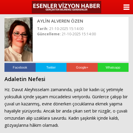
ANASAYFA
AYLİN ALVEREN ÖZEN
KATEGORİLER
Tarih:
21-10-2025 15:14:00
Güncelleme:
21-10-2025 15:14:00
YAZARLAR
ANKETLER
FOTO GALERİ
Facebook
Twitter
Google+
Whatsapp
Adaletin Nefesi
VİDEO GALERİ
Hz. Davut Aleyhisselam zamanında, yaşlı bir kadın üç yetimiyle
KÜNYE
yoksulluk içinde yaşam mücadelesi veriyordu. Günlerce çalışıp bir
çuval un kazanmış, evine dönerken çocuklarına ekmek yapma
İLETİŞİM
hayaliyle yürüyordu. Ancak bir anda çıkan sert bir rüzgâr, o çuvalı
omzundan alıp uzaklara savurdu. Kadın şaşkınlık içinde kaldı,
gözyaşlarına hâkim olamadı.