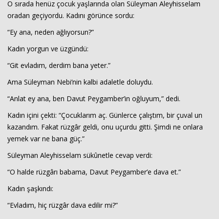
O sırada henüz çocuk yaşlarında olan Süleyman Aleyhisselam
oradan geçiyordu. Kadını görünce sordu:
“Ey ana, neden ağlıyorsun?”
Kadın yorgun ve üzgündü:
“Git evladım, derdim bana yeter.”
Ama Süleyman Nebi’nin kalbi adaletle doluydu.
Haberin Doğru Adresi.
“Anlat ey ana, ben Davut Peygamber’in oğluyum,” dedi.
Kadın içini çekti: “Çocuklarım aç. Günlerce çalıştım, bir çuval un
kazandım. Fakat rüzgâr geldi, onu uçurdu gitti. Şimdi ne onlara
yemek var ne bana güç.”
Süleyman Aleyhisselam sükûnetle cevap verdi:
“O halde rüzgârı babama, Davut Peygamber’e dava et.”
Kadın şaşkındı:
“Evladım, hiç rüzgâr dava edilir mi?”