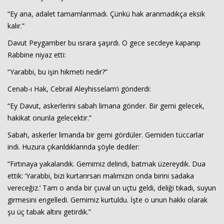
“Ey ana, adalet tamamlanmadı. Çünkü hak aranmadıkça eksik
kalır.”
Davut Peygamber bu ısrara şaşırdı. O gece secdeye kapanıp
Rabbine niyaz etti:
“Yarabbi, bu işin hikmeti nedir?”
Cenab-ı Hak, Cebrail Aleyhisselam’ı gönderdi:
“Ey Davut, askerlerini sabah limana gönder. Bir gemi gelecek,
hakikat onunla gelecektir.”
Sabah, askerler limanda bir gemi gördüler. Gemiden tüccarlar
indi. Huzura çıkarıldıklarında şöyle dediler:
“Fırtınaya yakalandık. Gemimiz delindi, batmak üzereydik. Dua
ettik: ‘Yarabbi, bizi kurtarırsan malımızın onda birini sadaka
vereceğiz.’ Tam o anda bir çuval un uçtu geldi, deliği tıkadı, suyun
girmesini engelledi. Gemimiz kurtuldu. İşte o unun hakkı olarak
şu üç tabak altını getirdik.”