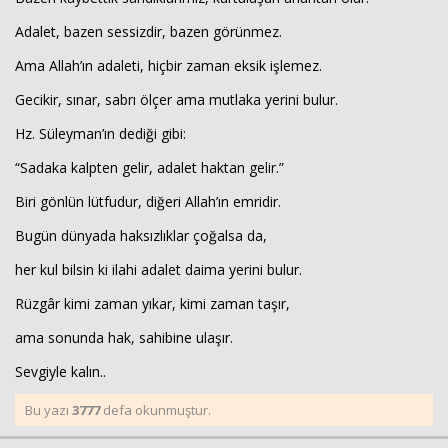
Adalet, bazen sessizdir, bazen görünmez.
Ama Allah’ın adaleti, hiçbir zaman eksik işlemez.
Gecikir, sınar, sabrı ölçer ama mutlaka yerini bulur.
Hz. Süleyman’ın dediği gibi:
“Sadaka kalpten gelir, adalet haktan gelir.”
Biri gönlün lütfudur, diğeri Allah’ın emridir.
Bugün dünyada haksızlıklar çoğalsa da,
her kul bilsin ki ilahi adalet daima yerini bulur.
Rüzgâr kimi zaman yıkar, kimi zaman taşır,
ama sonunda hak, sahibine ulaşır.
Sevgiyle kalın..
Bu yazı
3777
defa okunmuştur.