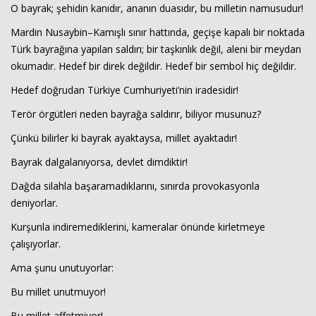
O bayrak; şehidin kanıdır, ananın duasıdır, bu milletin namusudur!
Mardin Nusaybin–Kamışlı sınır hattında, geçişe kapalı bir noktada
Türk bayrağına yapılan saldırı; bir taşkınlık değil, aleni bir meydan
okumadır. Hedef bir direk değildir. Hedef bir sembol hiç değildir.
Hedef doğrudan Türkiye Cumhuriyeti’nin iradesidir!
Terör örgütleri neden bayrağa saldırır, biliyor musunuz?
Çünkü bilirler ki bayrak ayaktaysa, millet ayaktadır!
Bayrak dalgalanıyorsa, devlet dimdiktir!
Dağda silahla başaramadıklarını, sınırda provokasyonla
deniyorlar.
Kurşunla indiremediklerini, kameralar önünde kirletmeye
çalışıyorlar.
Ama şunu unutuyorlar:
Bu millet unutmuyor!
Bu millet affetmiyor!