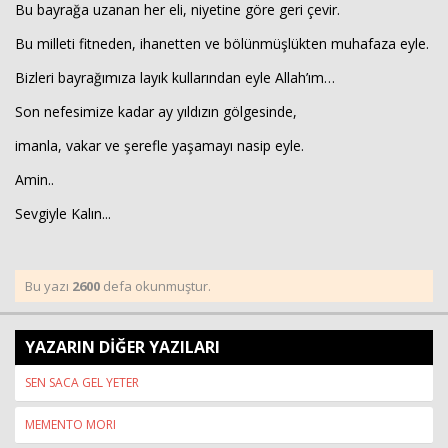
Bu bayrağa uzanan her eli, niyetine göre geri çevir.
Bu milleti fitneden, ihanetten ve bölünmüşlükten muhafaza eyle.
Bizleri bayrağımıza layık kullarından eyle Allah’ım…
Son nefesimize kadar ay yıldızın gölgesinde,
imanla, vakar ve şerefle yaşamayı nasip eyle.
Amin..
Sevgiyle Kalın...
Bu yazı
2600
defa okunmuştur.
YAZARIN DİĞER YAZILARI
SEN SACA GEL YETER
MEMENTO MORI