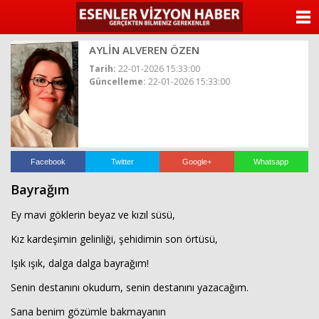
ANASAYFA
AYLİN ALVEREN ÖZEN
KATEGORİLER
Tarih:
22-01-2026 15:33:00
Güncelleme:
22-01-2026 15:33:00
YAZARLAR
ANKETLER
FOTO GALERİ
Facebook
Twitter
Google+
Whatsapp
Bayrağım
VİDEO GALERİ
Ey mavi göklerin beyaz ve kızıl süsü,
KÜNYE
Kız kardeşimin gelinliği, şehidimin son örtüsü,
Işık ışık, dalga dalga bayrağım!
İLETİŞİM
Senin destanını okudum, senin destanını yazacağım.
Sana benim gözümle bakmayanın