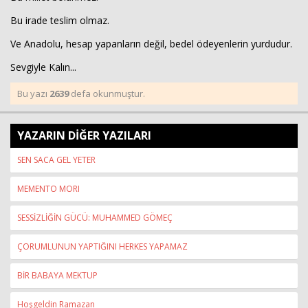
Bu irade teslim olmaz.
Ve Anadolu, hesap yapanların değil, bedel ödeyenlerin yurdudur.
Sevgiyle Kalın...
Bu yazı
2639
defa okunmuştur.
YAZARIN DİĞER YAZILARI
SEN SACA GEL YETER
MEMENTO MORI
SESSİZLİĞİN GÜCÜ: MUHAMMED GÖMEÇ
ÇORUMLUNUN YAPTIĞINI HERKES YAPAMAZ
BİR BABAYA MEKTUP
Hoşgeldin Ramazan