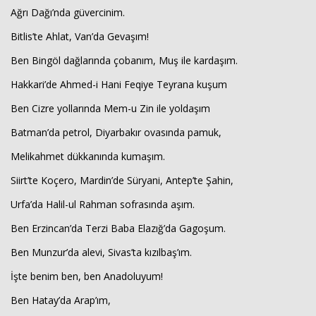
Ağrı Dağı’nda güvercinim.
Bitlis’te Ahlat, Van’da Gevaşım!
Ben Bingöl dağlarında çobanım, Muş ile kardaşım.
Hakkari’de Ahmed-i Hani Feqiye Teyrana kuşum
Ben Cizre yollarında Mem-u Zin ile yoldaşım
Batman’da petrol, Diyarbakır ovasında pamuk,
Melikahmet dükkanında kumaşım.
Siirt’te Koçero, Mardin’de Süryani, Antep’te Şahin,
Urfa’da Halil-ul Rahman sofrasında aşım.
Ben Erzincan’da Terzi Baba Elazığ’da Gagoşum.
Ben Munzur’da alevi, Sivas’ta kızılbaş’ım.
İşte benim ben, ben Anadoluyum!
Ben Hatay’da Arap’ım,