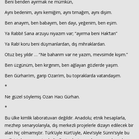
Beni benden ayırmak ne mümkün,
Aynı bedenim, aynı kemiğim, aynı tırnağım, aynı dişim.
Ben anayım, ben babayım, ben dayı, yeğenim, ben eşim.
Ya Rabbi! Sana arzuyu niyazım var; “ayırma beni Hak’tan”
Ya Rab! koru beni düşmanlardan, dış mihraklardan.
Otuz beş yıldır … “Ne baharım var ne yazım, mevsimde kışım.”
Ben üzgünüm, ben kırgınım, ben ağlayan gözlerde yaşım.
Ben Gürhan’ım, garip Ozan’ım, bu topraklarda vatandaşım.
*
Ne güzel söylemiş Ozan Hacı Gürhan.
*
Bu ülke kimlik laboratuvarı değildir. Anadolu; etnik hesaplarla,
mezhep senaryolarıyla, dış merkezli projelerle dizayn edilecek bir
alan hiç olmamıştır. Türk’üyle Kürt’üyle, Alevi’siyle Sünni’siyle bu