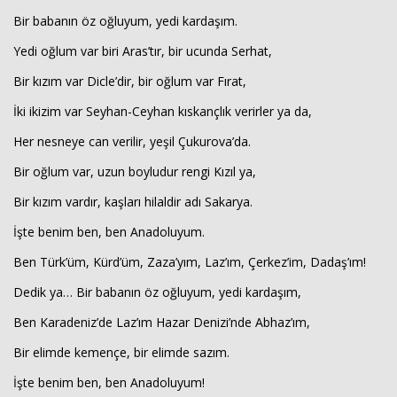
Bir babanın öz oğluyum, yedi kardaşım.
Yedi oğlum var biri Aras’tır, bir ucunda Serhat,
Bir kızım var Dicle’dir, bir oğlum var Fırat,
İki ikizim var Seyhan-Ceyhan kıskançlık verirler ya da,
Her nesneye can verilir, yeşil Çukurova’da.
Bir oğlum var, uzun boyludur rengi Kızıl ya,
Haberin Doğru Adresi.
Bir kızım vardır, kaşları hilaldir adı Sakarya.
İşte benim ben, ben Anadoluyum.
Ben Türk’üm, Kürd’üm, Zaza’yım, Laz’ım, Çerkez’im, Dadaş’ım!
Dedik ya… Bir babanın öz oğluyum, yedi kardaşım,
Ben Karadeniz’de Laz’ım Hazar Denizi’nde Abhaz’ım,
Bir elimde kemençe, bir elimde sazım.
İşte benim ben, ben Anadoluyum!