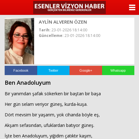
ANASAYFA
AYLİN ALVEREN ÖZEN
KATEGORİLER
Tarih:
23-01-2026 18:14:00
Güncelleme:
23-01-2026 18:14:00
YAZARLAR
ANKETLER
FOTO GALERİ
Facebook
Twitter
Google+
Whatsapp
Ben Anadoluyum
VİDEO GALERİ
Bir yanımdan şafak sökerken bir baştan bir başa
KÜNYE
Her gün selam veriyor güneş, kurda-kuşa.
Dört mevsim bir yaşarım, yok cihanda böyle eş,
İLETİŞİM
Akşam sefasından, ufuklardan batıyor güneş.
İşte ben Anadoluyum, yiğidim çatıktır kaşım,