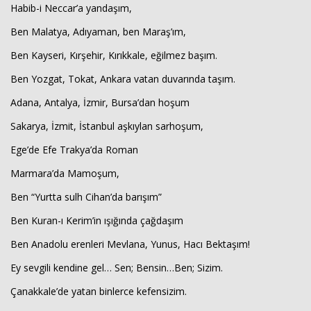
Habib-i Neccar’a yandaşım,
Ben Malatya, Adıyaman, ben Maraş’ım,
Ben Kayseri, Kırşehir, Kırıkkale, eğilmez başım.
Ben Yozgat, Tokat, Ankara vatan duvarında taşım.
Adana, Antalya, İzmir, Bursa’dan hoşum
Sakarya, İzmit, İstanbul aşkıylan sarhoşum,
Ege’de Efe Trakya’da Roman
Marmara’da Mamoşum,
Ben “Yurtta sulh Cihan’da barışım”
Ben Kuran-ı Kerim’in ışığında çağdaşım
Ben Anadolu erenleri Mevlana, Yunus, Hacı Bektaşım!
Ey sevgili kendine gel… Sen; Bensin…Ben; Sizim.
Çanakkale’de yatan binlerce kefensizim.