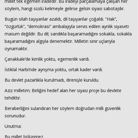
millet tek egemen iradedir. Bu iradeyi parçalamaya çalışan her
söylem, hangi süslü kelimeyle gelirse gelsin siyasi sabotajdır.
Bugün silah taşıyanlar azaldı, dil taşıyanlar çoğaldı. “Hak”,
“özgürlük”, “demokrasi” ambalajıyla servis edilen ayrılık siyaseti
masum değildir. Bu dil; sandıkla başaramadığını sokakla, sokakla
başaramadığını algıyla denemektir. Milletin sinir uçlarıyla
oynamaktır.
Çanakkale’de kimlik yoktu, egemenlik vardı.
İstiklal Harbi’nde ayrışma yoktu, ortak kader vardı.
Bu devlet pazarlıkla kurulmadı, direnişle kuruldu.
Aziz milletim; Birliğini hedef alan her siyasi proje bu devlete
tehdittir.
Beraberliğini sulandıran her söylem doğrudan milli güvenlik
sorunudur.
Unutma:
Bu millet bölünmez.