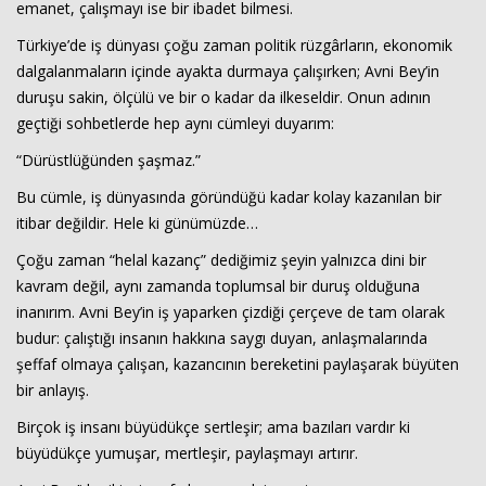
emanet, çalışmayı ise bir ibadet bilmesi.
Türkiye’de iş dünyası çoğu zaman politik rüzgârların, ekonomik
dalgalanmaların içinde ayakta durmaya çalışırken; Avni Bey’in
duruşu sakin, ölçülü ve bir o kadar da ilkeseldir. Onun adının
geçtiği sohbetlerde hep aynı cümleyi duyarım:
“Dürüstlüğünden şaşmaz.”
Bu cümle, iş dünyasında göründüğü kadar kolay kazanılan bir
Haberin Doğru Adresi.
itibar değildir. Hele ki günümüzde…
Çoğu zaman “helal kazanç” dediğimiz şeyin yalnızca dini bir
kavram değil, aynı zamanda toplumsal bir duruş olduğuna
inanırım. Avni Bey’in iş yaparken çizdiği çerçeve de tam olarak
budur: çalıştığı insanın hakkına saygı duyan, anlaşmalarında
şeffaf olmaya çalışan, kazancının bereketini paylaşarak büyüten
bir anlayış.
Birçok iş insanı büyüdükçe sertleşir; ama bazıları vardır ki
büyüdükçe yumuşar, mertleşir, paylaşmayı artırır.