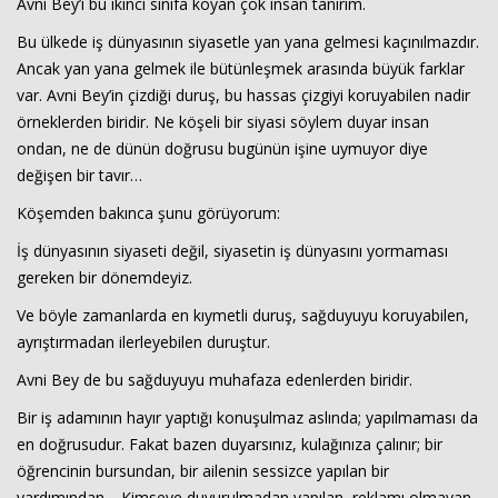
Avni Bey’i bu ikinci sınıfa koyan çok insan tanırım.
Bu ülkede iş dünyasının siyasetle yan yana gelmesi kaçınılmazdır.
Ancak yan yana gelmek ile bütünleşmek arasında büyük farklar
var. Avni Bey’in çizdiği duruş, bu hassas çizgiyi koruyabilen nadir
örneklerden biridir. Ne köşeli bir siyasi söylem duyar insan
ondan, ne de dünün doğrusu bugünün işine uymuyor diye
değişen bir tavır…
Köşemden bakınca şunu görüyorum:
İş dünyasının siyaseti değil, siyasetin iş dünyasını yormaması
gereken bir dönemdeyiz.
Ve böyle zamanlarda en kıymetli duruş, sağduyuyu koruyabilen,
ayrıştırmadan ilerleyebilen duruştur.
Avni Bey de bu sağduyuyu muhafaza edenlerden biridir.
Bir iş adamının hayır yaptığı konuşulmaz aslında; yapılmaması da
en doğrusudur. Fakat bazen duyarsınız, kulağınıza çalınır; bir
öğrencinin bursundan, bir ailenin sessizce yapılan bir
yardımından… Kimseye duyurulmadan yapılan, reklamı olmayan