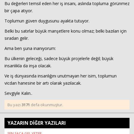
Bu değerleri temsil eden her iş insanı, aslında topluma görünmez
bir çapa atıyor.
Toplumun güven duygusunu ayakta tutuyor.
Belki bu satırlar büyük manşetlere konu olmaz; belki bazıları için
sıradan gelir.
Ama ben şuna inanıyorum:
Bu ülkenin geleceği, sadece büyük projelerle değil; büyük
insanlıkla da inşa olacak.
Ve iş dünyasında insanlığını unutmayan her isim, toplumun
vicdan hanesine bir artı olarak yazılacak.
Sevgiyle Kalın..
Bu yazı
3171
defa okunmuştur.
YAZARIN DİĞER YAZILARI
SEN SACA GEL YETER