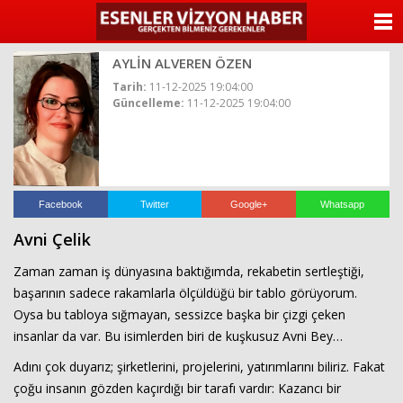
ANASAYFA
AYLİN ALVEREN ÖZEN
KATEGORİLER
Tarih:
11-12-2025 19:04:00
Güncelleme:
11-12-2025 19:04:00
YAZARLAR
ANKETLER
FOTO GALERİ
Facebook
Twitter
Google+
Whatsapp
Avni Çelik
VİDEO GALERİ
Zaman zaman iş dünyasına baktığımda, rekabetin sertleştiği,
KÜNYE
başarının sadece rakamlarla ölçüldüğü bir tablo görüyorum.
Oysa bu tabloya sığmayan, sessizce başka bir çizgi çeken
İLETİŞİM
insanlar da var. Bu isimlerden biri de kuşkusuz Avni Bey…
Adını çok duyarız; şirketlerini, projelerini, yatırımlarını biliriz. Fakat
çoğu insanın gözden kaçırdığı bir tarafı vardır: Kazancı bir