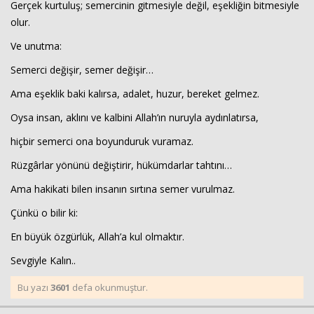
Gerçek kurtuluş; semercinin gitmesiyle değil, eşekliğin bitmesiyle
olur.
Ve unutma:
Semerci değişir, semer değişir…
Ama eşeklik baki kalırsa, adalet, huzur, bereket gelmez.
Oysa insan, aklını ve kalbini Allah’ın nuruyla aydınlatırsa,
hiçbir semerci ona boyunduruk vuramaz.
Rüzgârlar yönünü değiştirir, hükümdarlar tahtını…
Ama hakikati bilen insanın sırtına semer vurulmaz.
Çünkü o bilir ki:
En büyük özgürlük, Allah’a kul olmaktır.
Sevgiyle Kalın..
Bu yazı
3601
defa okunmuştur.