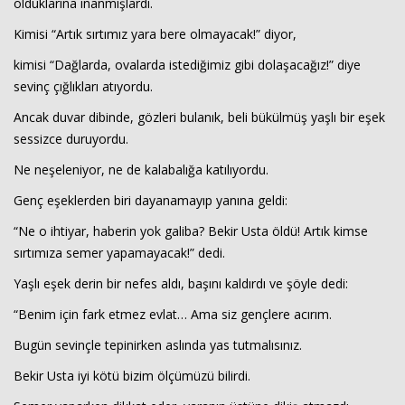
olduklarına inanmışlardı.
Kimisi “Artık sırtımız yara bere olmayacak!” diyor,
kimisi “Dağlarda, ovalarda istediğimiz gibi dolaşacağız!” diye
sevinç çığlıkları atıyordu.
Ancak duvar dibinde, gözleri bulanık, beli bükülmüş yaşlı bir eşek
sessizce duruyordu.
Ne neşeleniyor, ne de kalabalığa katılıyordu.
Haberin Doğru Adresi.
Genç eşeklerden biri dayanamayıp yanına geldi:
“Ne o ihtiyar, haberin yok galiba? Bekir Usta öldü! Artık kimse
sırtımıza semer yapamayacak!” dedi.
Yaşlı eşek derin bir nefes aldı, başını kaldırdı ve şöyle dedi:
“Benim için fark etmez evlat… Ama siz gençlere acırım.
Bugün sevinçle tepinirken aslında yas tutmalısınız.
Bekir Usta iyi kötü bizim ölçümüzü bilirdi.