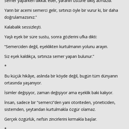
Semer yaparken dikkat eder, yaranın üstüne dikiş atmazdı.
Yarın bir acemi semerci gelir, sırtınızı öyle bir vurur ki, bir daha
doğrulamazsınız.”
Kalabalık sessizleşti.
Yaşlı eşek bir süre sustu, sonra gözlerini ufka dikti:
“Semerciden değil, eşeklikten kurtulmanın yolunu arayın.
Siz eşek kaldıkça, sırtınıza semer yapan bulunur.”
*
Bu küçük hikâye, aslında bir köyde değil, bugün tüm dünyanın
ortasında yaşanıyor.
İsimler değişiyor, zaman değişiyor ama eşeklik baki kalıyor.
İnsan, sadece bir “semerci”den yani otoriteden, yöneticiden,
sistemden, şeytandan kurtulmakla özgür olamaz.
Gerçek özgürlük, nefsin zincirlerini kırmakla başlar.
*