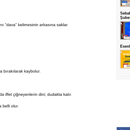
Sebah
Şubes
ını “dava” kelimesinin arkasına saklar.
Esenl
a bırakılarak kaybolur.
a iffet çiğneyenlerin dini; dudakta kalır.
belli olur.