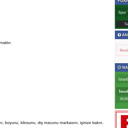
PUA
T
AN
maktır.
Henü
NA
İmsa
00:00
…
ını, boyunu, kilosunu, diş macunu markasını, işinize bakın..