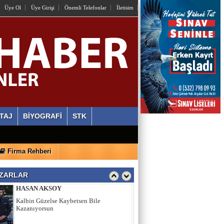
OSMAN HAZIR
Üye Ol
Üye Girişi
Önemli Telefonlar
İletisim
İstiyorlar Ki Unutalım!
AYLİN ALVEREN ÖZEN
SEN SACA GEL YETER
ERDİ ÖZGÜL
Ahlaki Yozlaşma Platformları
TAJ
BİYOGRAFİ
STK
HASAN AKSOY
Firma Rehberi
Kalbin Güzelse Kaybetsen Bile
Kazanıyorsun
ZARLAR
MEHMET USDA
Sporun Dikkat Eksikliği ve Hipertivite
Bozukluğu Üzerinde Etkisi