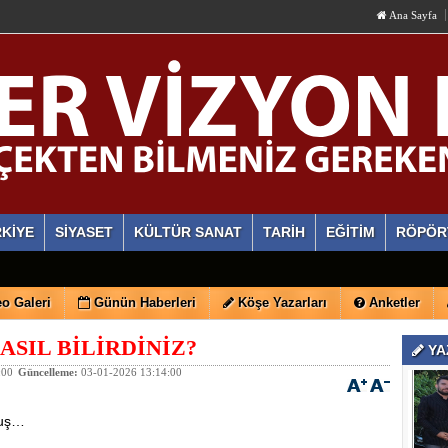
Ana Sayfa
KİYE
SİYASET
KÜLTÜR SANAT
TARİH
EĞİTİM
RÖPÖR
o Galeri
Günün Haberleri
Köşe Yazarları
Anketler
ASIL BİLİRDİNİZ?
YA
:00
Güncelleme:
03-01-2026 13:14:00
muş…