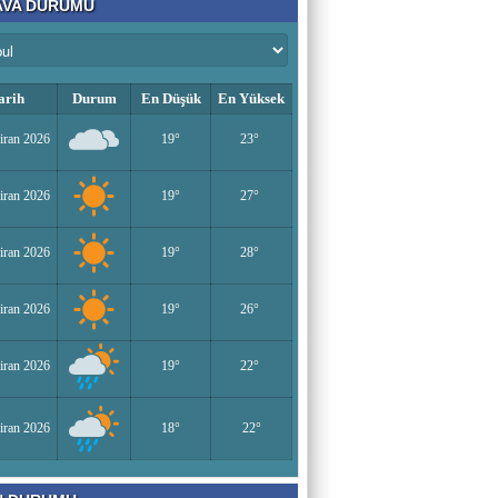
VA DURUMU
Bir Derviş
Kadın İstihdamı mı, Aileyi Bitirme Projesi
mi?
arih
Durum
En Düşük
En Yüksek
Tarık Sharabaty
iran 2026
19°
23°
Yapay Zeka ve İş Hayatındaki Değişimler
iran 2026
19°
27°
Esenlerin Ablası
iran 2026
19°
28°
BAŞARILI OLMANIN SIRLARI
iran 2026
19°
26°
Sümeyye KAYA
iran 2026
19°
22°
Miraç Gecesi
iran 2026
18°
22°
Muhammed Süleyman Çelebi
Hamburgun karanlık sokakları