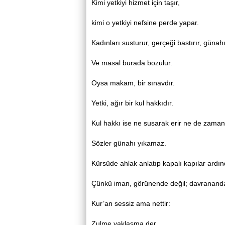
Kimi yetkiyi hizmet için taşır,
kimi o yetkiyi nefsine perde yapar.
Kadınları susturur, gerçeği bastırır, günah
Ve masal burada bozulur.
Oysa makam, bir sınavdır.
Yetki, ağır bir kul hakkıdır.
Kul hakkı ise ne susarak erir ne de zaman
Sözler günahı yıkamaz.
Kürsüde ahlak anlatıp kapalı kapılar ardınd
Çünkü iman, görünende değil; davrananda 
Kur’an sessiz ama nettir:
Zulme yaklaşma der.