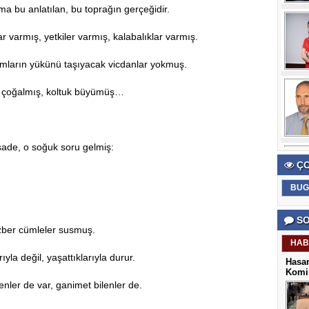
ma bu anlatılan, bu toprağın gerçeğidir.
 varmış, yetkiler varmış, kalabalıklar varmış.
mların yükünü taşıyacak vicdanlar yokmuş.
 çoğalmış, koltuk büyümüş…
ade, o soğuk soru gelmiş:
ÇO
BUG
SO
ber cümleler susmuş.
HAB
yla değil, yaşattıklarıyla durur.
Hasan
Komis
er de var, ganimet bilenler de.