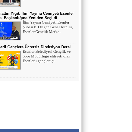
HAYVAN HAKLARI
attin Yiğit, İlim Yayma Cemiyeti Esenler
i Başkanlığına Yeniden Seçildi
İlim Yayma Cemiyeti Esenler
AV. SEDAT İLBEGİ
Şubesi 6. Olağan Genel Kurulu,
YENİ PARTİ (Seçilmişlerin Mahvına,
Esenler Gençlik Merke..
Statükonun Devamına…)
erli Gençlere Ücretsiz Direksiyon Dersi
Esenler Belediyesi Gençlik ve
HAMZA BALCI
Spor Müdürlüğü ehliyeti olan
"DİRİ DİRİ TOPRAĞA GÖMÜLEN
Esenlerli gençler içi..
KIZA,HANGİ GÜNAHTAN ÖTÜRÜ
ÖLDÜRÜLDÜĞÜ SORULDUĞU
ZAMAN..." (TEKVİR, 8-9)
Uğur Çoban
Hız, Strateji ve Heyecanın Buluştuğu Spor
Nedir? VOLEYBOL
Muhammed Bolat
Uzayın Derinliklerinde Bir Yaşam Arayışı