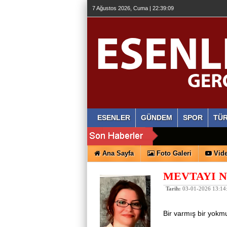
7 Ağustos 2026, Cuma | 22:39:10
ESENLER
GÜNDEM
SPOR
TÜR
Ana Sayfa
Foto Galeri
Vide
MEVTAYI N
Tarih:
03-01-2026 13:14
Bir varmış bir yok