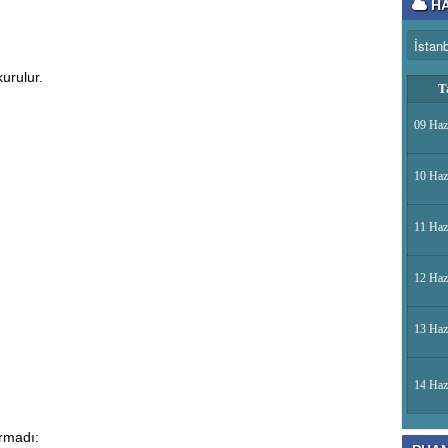
HA
urulur.
T
09 Haz
10 Haz
11 Haz
12 Haz
13 Haz
14 Haz
rmadı: