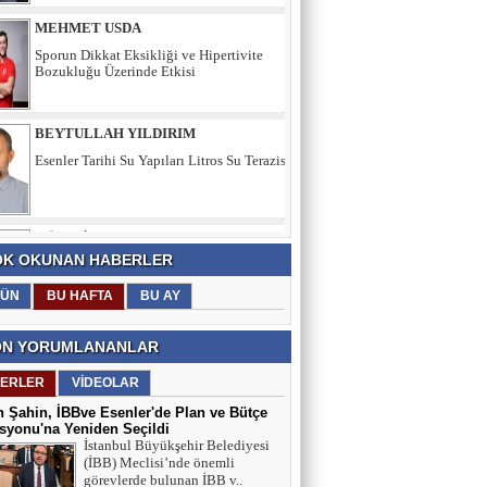
BEYTULLAH YILDIRIM
Esenler Tarihi Su Yapıları Litros Su Terazisi
HÜSEYİN YILMAZ
TEŞEKKÜRLER
TARIK SEZAİ KARATEPE
K OKUNAN HABERLER
İstanbul Sözleşmesi değil, 'Veda Hutbesi!
ÜN
BU HAFTA
BU AY
N YORUMLANANLAR
AYŞE GÜL ÖZER
ERLER
VİDEOLAR
Aklın Sustuğu Yerde, “Ş İ D D E T”
Konuşur!
 Şahin, İBBve Esenler'de Plan ve Bütçe
yonu'na Yeniden Seçildi
İstanbul Büyükşehir Belediyesi
(İBB) Meclisi’nde önemli
MUSTAFA KARACA
görevlerde bulunan İBB v..