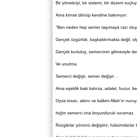
Bir yöneticiyi, bir sistemi, bir düzeni suçlu
Ama kimse dönüp kendine bakmıyor:
“Ben neden hep semer taşımaya razı oluy
Gerçek özgürlük; başkaldırmakta değil, olg
Gerçek kurtuluş; semercinin gitmesiyle deği
Ve unutma:
Semerci değişir, semer değişir…
Ama eşeklik baki kalırsa, adalet, huzur, b
Oysa insan, aklını ve kalbini Allah’ın nuruy
hiçbir semerci ona boyunduruk vuramaz.
Rüzgârlar yönünü değiştirir, hükümdarlar 