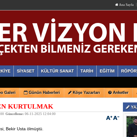
Ana Sayfa
KİYE
SİYASET
KÜLTÜR SANAT
TARİH
EĞİTİM
RÖPÖR
o Galeri
Günün Haberleri
Köşe Yazarları
Anketler
EN KURTULMAK
YA
:00
Güncelleme:
06-11-2025 12:04:00
si, Bekir Usta ölmüştü.