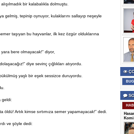
lışılmadık bir kalabalıkla dolmuştu.
a gelmiş, tepinip oynuyor, kulaklarını sallayıp neşeyle
a semer taşıyan bu hayvanlar, ilk kez özgür olduklarına
ız yara bere olmayacak!” diyor,
dolaşacağız!” diye sevinç çığlıkları atıyordu.
ÇO
 bükülmüş yaşlı bir eşek sessizce duruyordu.
BUG
du.
SO
 geldi:
HAB
sta öldü! Artık kimse sırtımıza semer yapamayacak!” dedi.
Hasan
Komis
ırdı ve şöyle dedi: