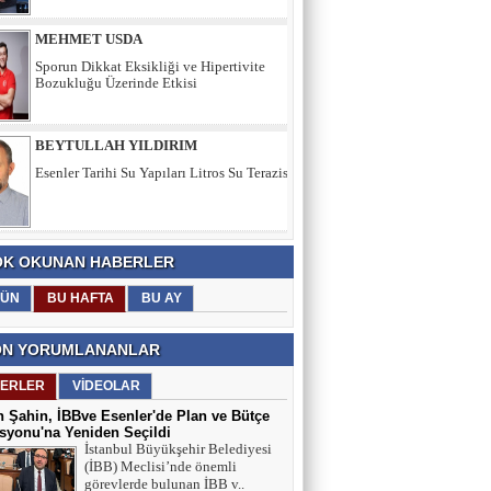
BEYTULLAH YILDIRIM
Esenler Tarihi Su Yapıları Litros Su Terazisi
HÜSEYİN YILMAZ
TEŞEKKÜRLER
K OKUNAN HABERLER
TARIK SEZAİ KARATEPE
İstanbul Sözleşmesi değil, 'Veda Hutbesi!
ÜN
BU HAFTA
BU AY
N YORUMLANANLAR
AYŞE GÜL ÖZER
ERLER
VİDEOLAR
Aklın Sustuğu Yerde, “Ş İ D D E T”
 Şahin, İBBve Esenler'de Plan ve Bütçe
Konuşur!
yonu'na Yeniden Seçildi
İstanbul Büyükşehir Belediyesi
(İBB) Meclisi’nde önemli
MUSTAFA KARACA
görevlerde bulunan İBB v..