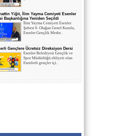
HAYVAN HAKLARI
attin Yiğit, İlim Yayma Cemiyeti Esenler
i Başkanlığına Yeniden Seçildi
İlim Yayma Cemiyeti Esenler
AV. SEDAT İLBEGİ
Şubesi 6. Olağan Genel Kurulu,
Esenler Gençlik Merke..
YENİ PARTİ (Seçilmişlerin Mahvına,
Statükonun Devamına…)
erli Gençlere Ücretsiz Direksiyon Dersi
Esenler Belediyesi Gençlik ve
HAMZA BALCI
Spor Müdürlüğü ehliyeti olan
Esenlerli gençler içi..
"DİRİ DİRİ TOPRAĞA GÖMÜLEN
KIZA,HANGİ GÜNAHTAN ÖTÜRÜ
ÖLDÜRÜLDÜĞÜ SORULDUĞU
ZAMAN..." (TEKVİR, 8-9)
Uğur Çoban
Hız, Strateji ve Heyecanın Buluştuğu Spor
Nedir? VOLEYBOL
Muhammed Bolat
Uzayın Derinliklerinde Bir Yaşam Arayışı