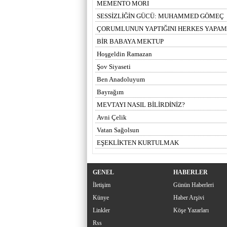
MEMENTO MORI
SESSİZLİĞİN GÜCÜ: MUHAMMED GÖMEÇ
ÇORUMLUNUN YAPTIĞINI HERKES YAPA
BİR BABAYA MEKTUP
Hoşgeldin Ramazan
Şov Siyaseti
Ben Anadoluyum
Bayrağım
MEVTAYI NASIL BİLİRDİNİZ?
Avni Çelik
Vatan Sağolsun
EŞEKLİKTEN KURTULMAK
GENEL
HABERLER
İletişim
Günün Haberleri
Künye
Haber Arşivi
Linkler
Köşe Yazarları
Rss