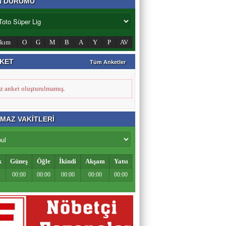
N DURUMU
Zahid Medeni
akım
O
G
M
B
A
Y
P
AV
Şehir ve Aile Şurasının Düşündürdükleri (2)
KET
Tüm Anketler
Şeref Yumurtacı
z anket oluşturulmamış.
Bir İnsanlık Mektebi: Tosya Yaren Kültürü
MAZ VAKİTLERİ
k
Güneş
Öğle
İkindi
Akşam
Yatsı
00:00
00:00
00:00
00:00
00:00