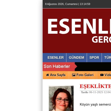
8 Ağustos 2026, Cumartesi | 13:14:59
ESENLER
GÜNDEM
SPOR
TÜR
Ana Sayfa
Foto Galeri
Vide
EŞEKLİKT
Tarih:
06-11-2025 12:04
Köyün yaşlı semerci