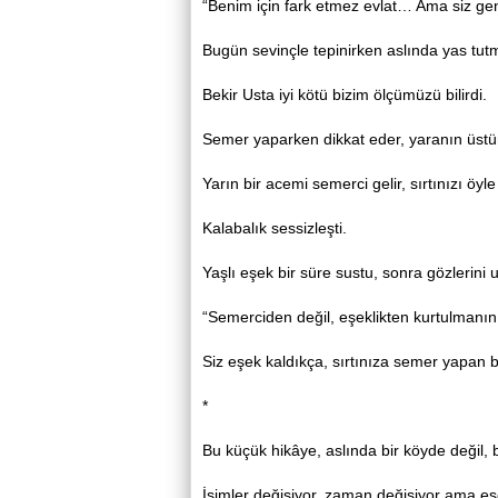
“Benim için fark etmez evlat… Ama siz gen
Bugün sevinçle tepinirken aslında yas tutm
Bekir Usta iyi kötü bizim ölçümüzü bilirdi.
Semer yaparken dikkat eder, yaranın üstü
Yarın bir acemi semerci gelir, sırtınızı öyl
Kalabalık sessizleşti.
Yaşlı eşek bir süre sustu, sonra gözlerini uf
“Semerciden değil, eşeklikten kurtulmanın
Siz eşek kaldıkça, sırtınıza semer yapan b
*
Bu küçük hikâye, aslında bir köyde değil,
İsimler değişiyor, zaman değişiyor ama eşe