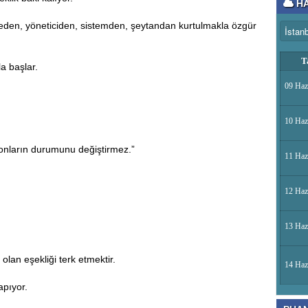
HA
teden, yöneticiden, sistemden, şeytandan kurtulmakla özgür
T
la başlar.
09 Haz
10 Haz
 onların durumunu değiştirmez.”
11 Haz
12 Haz
13 Haz
olan eşekliği terk etmektir.
14 Haz
apıyor.