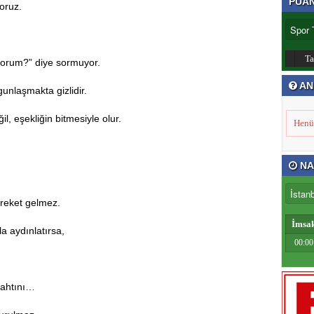
PUA
yoruz.
T
orum?” diye sormuyor.
AN
unlaşmakta gizlidir.
l, eşekliğin bitmesiyle olur.
Henü
NA
ereket gelmez.
İmsa
la aydınlatırsa,
00:00
tahtını…