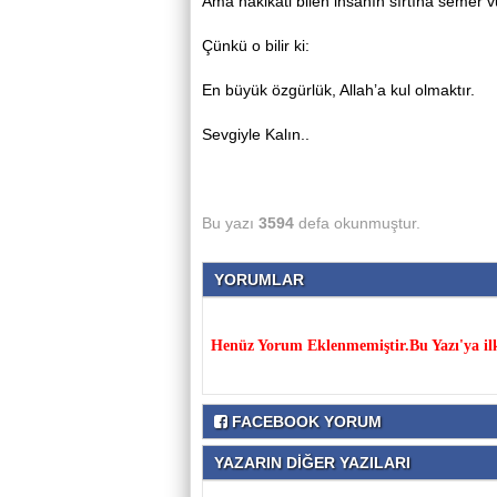
Ama hakikati bilen insanın sırtına semer 
Çünkü o bilir ki:
En büyük özgürlük, Allah’a kul olmaktır.
Sevgiyle Kalın..
Bu yazı
3594
defa okunmuştur.
YORUMLAR
Henüz Yorum Eklenmemiştir.Bu Yazı'ya il
FACEBOOK YORUM
YAZARIN DİĞER YAZILARI