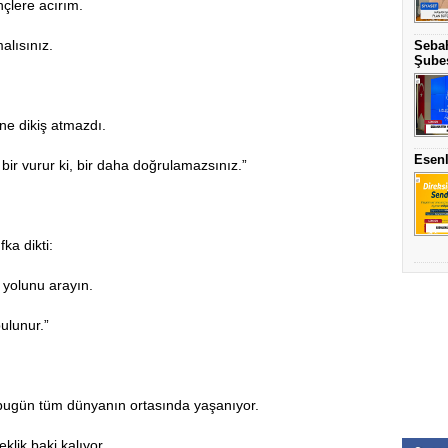
çlere acırım.
alısınız.
Sebah
Şubes
ne dikiş atmazdı.
Esenl
e bir vurur ki, bir daha doğrulamazsınız.”
ka dikti:
 yolunu arayın.
ulunur.”
 bugün tüm dünyanın ortasında yaşanıyor.
klik baki kalıyor.