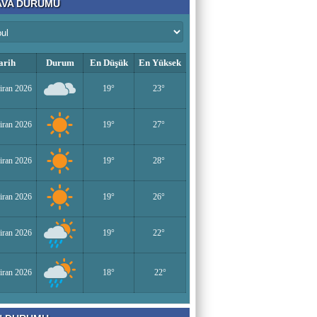
VA DURUMU
Bir Derviş
Kadın İstihdamı mı, Aileyi Bitirme Projesi
mi?
arih
Durum
En Düşük
En Yüksek
Tarık Sharabaty
iran 2026
19°
23°
Yapay Zeka ve İş Hayatındaki Değişimler
iran 2026
19°
27°
Esenlerin Ablası
iran 2026
19°
28°
BAŞARILI OLMANIN SIRLARI
iran 2026
19°
26°
Sümeyye KAYA
iran 2026
19°
22°
Miraç Gecesi
iran 2026
18°
22°
Muhammed Süleyman Çelebi
Hamburgun karanlık sokakları