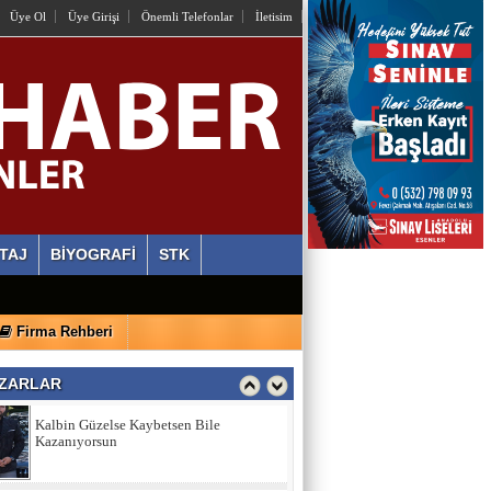
Üye Ol
Üye Girişi
Önemli Telefonlar
İletisim
İstiyorlar Ki Unutalım!
AYLİN ALVEREN ÖZEN
SEN SACA GEL YETER
ERDİ ÖZGÜL
Ahlaki Yozlaşma Platformları
TAJ
BİYOGRAFİ
STK
HASAN AKSOY
Firma Rehberi
Kalbin Güzelse Kaybetsen Bile
Kazanıyorsun
ZARLAR
MEHMET USDA
Sporun Dikkat Eksikliği ve Hipertivite
Bozukluğu Üzerinde Etkisi