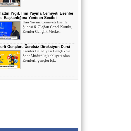
HAYVAN HAKLARI
attin Yiğit, İlim Yayma Cemiyeti Esenler
i Başkanlığına Yeniden Seçildi
AV. SEDAT İLBEGİ
İlim Yayma Cemiyeti Esenler
Şubesi 6. Olağan Genel Kurulu,
YENİ PARTİ (Seçilmişlerin Mahvına,
Esenler Gençlik Merke..
Statükonun Devamına…)
erli Gençlere Ücretsiz Direksiyon Dersi
HAMZA BALCI
Esenler Belediyesi Gençlik ve
Spor Müdürlüğü ehliyeti olan
"DİRİ DİRİ TOPRAĞA GÖMÜLEN
Esenlerli gençler içi..
KIZA,HANGİ GÜNAHTAN ÖTÜRÜ
ÖLDÜRÜLDÜĞÜ SORULDUĞU
ZAMAN..." (TEKVİR, 8-9)
Uğur Çoban
Hız, Strateji ve Heyecanın Buluştuğu Spor
Nedir? VOLEYBOL
Muhammed Bolat
Uzayın Derinliklerinde Bir Yaşam Arayışı