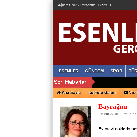
6 Ağustos 2026, Perşembe | 08:29:52
ESENLER
GÜNDEM
SPOR
TÜR
Ana Sayfa
Foto Galeri
Vide
Bayrağım
Tarih:
22-01-2026 15:33
Ey mavi göklerin bey