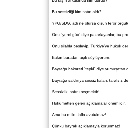
Bu taşın arkasında kim durdu?
Bu sessizliği kim satın aldı?
YPG/SDG, adı ne olursa olsun terör örgüt
Onu “yerel güç” diye pazarlayanlar, bu pr
Onu silahla besleyip, Türkiye’ye hukuk ders
Bakın buradan açık söylüyorum:
Bayrağa hakareti “tepki” diye yumuşatan dil
Bayrağa saldırıya sessiz kalan, tarafsız değ
Sessizlik, safını seçmektir!
Hükümetten gelen açıklamalar önemlidir.
Ama bu millet lafla avutulmaz!
Çünkü bayrak açıklamayla korunmaz!