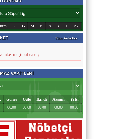
N DURUMU
Zahid Medeni
Şehir ve Aile Şurasının Düşündürdükleri (2)
akım
O
G
M
B
A
Y
P
AV
KET
Tüm Anketler
Şeref Yumurtacı
Bir İnsanlık Mektebi: Tosya Yaren Kültürü
z anket oluşturulmamış.
MAZ VAKİTLERİ
k
Güneş
Öğle
İkindi
Akşam
Yatsı
00:00
00:00
00:00
00:00
00:00