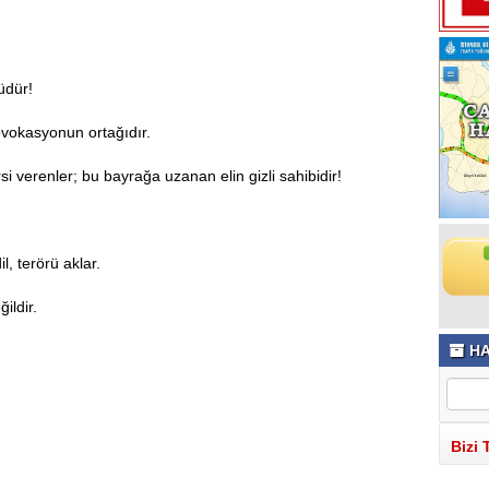
üdür!
ovokasyonun ortağıdır.
i verenler; bu bayrağa uzanan elin gizli sahibidir!
, terörü aklar.
ildir.
HA
Bizi 