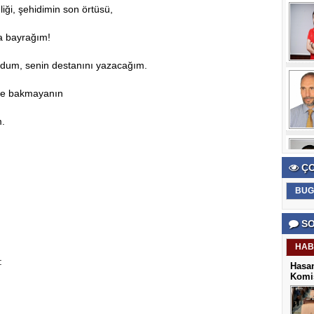
liği, şehidimin son örtüsü,
ga bayrağım!
udum, senin destanını yazacağım.
le bakmayanın
.
ÇO
BUG
SO
HAB
:
Hasan
Komis