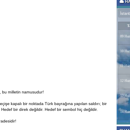
HA
T
09 Haz
10 Haz
11 Haz
12 Haz
, bu milletin namusudur!
13 Haz
çişe kapalı bir noktada Türk bayrağına yapılan saldırı; bir
Hedef bir direk değildir. Hedef bir sembol hiç değildir.
14 Haz
adesidir!