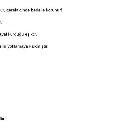
nur, gerektiğinde bedelle korunur!
r.
ayal kurduğu eşiktir.
ını yoklamaya kalkmıştır.
!
tir!