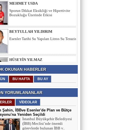
BEYTULLAH YILDIRIM
Esenler Tarihi Su Yapıları Litros Su Terazisi
HÜSEYİN YILMAZ
TEŞEKKÜRLER
TARIK SEZAİ KARATEPE
K OKUNAN HABERLER
İstanbul Sözleşmesi değil, 'Veda Hutbesi!
ÜN
BU HAFTA
BU AY
N YORUMLANANLAR
AYŞE GÜL ÖZER
Aklın Sustuğu Yerde, “Ş İ D D E T”
ERLER
VİDEOLAR
Konuşur!
 Şahin, İBBve Esenler'de Plan ve Bütçe
yonu'na Yeniden Seçildi
İstanbul Büyükşehir Belediyesi
MUSTAFA KARACA
(İBB) Meclisi’nde önemli
görevlerde bulunan İBB v..