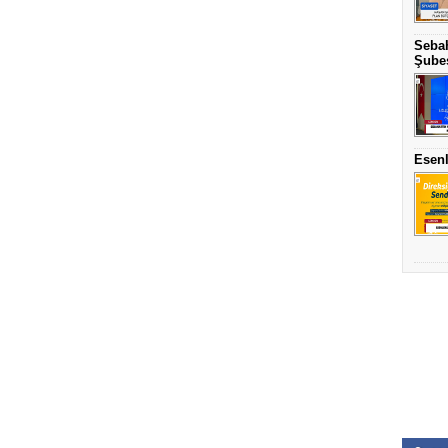
Sebah
Şubes
Esenl