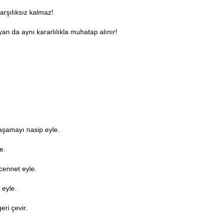
arşılıksız kalmaz!
an da aynı kararlılıkla muhatap alınır!
yaşamayı nasip eyle.
e.
cennet eyle.
 eyle.
eri çevir.