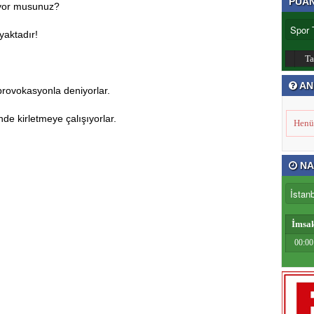
PUA
liyor musunuz?
yaktadır!
T
AN
provokasyonla deniyorlar.
de kirletmeye çalışıyorlar.
Henü
NA
İmsa
00:00