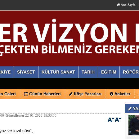
Ana Sayfa
KİYE
SİYASET
KÜLTÜR SANAT
TARİH
EĞİTİM
RÖPÖR
o Galeri
Günün Haberleri
Köşe Yazarları
Anketler
YA
:00
Güncelleme:
22-01-2026 15:33:00
az ve kızıl süsü,