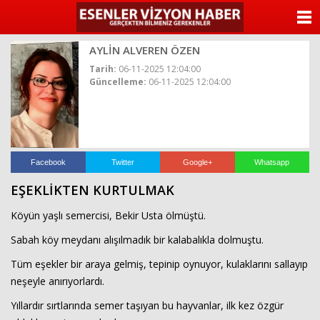
ANASAYFA
AYLİN ALVEREN ÖZEN
KATEGORİLER
Tarih:
06-11-2025 12:04:00
Güncelleme:
06-11-2025 12:04:00
YAZARLAR
ANKETLER
FOTO GALERİ
Facebook
Twitter
Google+
Whatsapp
EŞEKLİKTEN KURTULMAK
VİDEO GALERİ
Köyün yaşlı semercisi, Bekir Usta ölmüştü.
KÜNYE
Sabah köy meydanı alışılmadık bir kalabalıkla dolmuştu.
Tüm eşekler bir araya gelmiş, tepinip oynuyor, kulaklarını sallayıp
İLETİŞİM
neşeyle anırıyorlardı.
Yıllardır sırtlarında semer taşıyan bu hayvanlar, ilk kez özgür