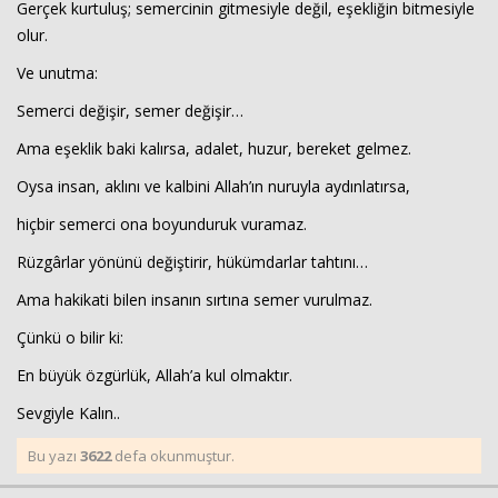
Gerçek kurtuluş; semercinin gitmesiyle değil, eşekliğin bitmesiyle
olur.
Ve unutma:
Semerci değişir, semer değişir…
Ama eşeklik baki kalırsa, adalet, huzur, bereket gelmez.
Oysa insan, aklını ve kalbini Allah’ın nuruyla aydınlatırsa,
hiçbir semerci ona boyunduruk vuramaz.
Rüzgârlar yönünü değiştirir, hükümdarlar tahtını…
Ama hakikati bilen insanın sırtına semer vurulmaz.
Çünkü o bilir ki:
En büyük özgürlük, Allah’a kul olmaktır.
Sevgiyle Kalın..
Bu yazı
3622
defa okunmuştur.