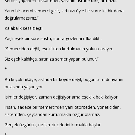
Semer yaparken dikkat eder, yaranın üstüne dikiş atmazdı.
Yarın bir acemi semerci gelir, sırtınızı öyle bir vurur ki, bir daha
doğrulamazsınız.”
Kalabalık sessizleşti.
Yaşlı eşek bir süre sustu, sonra gözlerini ufka dikti:
“Semerciden değil, eşeklikten kurtulmanın yolunu arayın.
Siz eşek kaldıkça, sırtınıza semer yapan bulunur.”
*
Bu küçük hikâye, aslında bir köyde değil, bugün tüm dünyanın
ortasında yaşanıyor.
İsimler değişiyor, zaman değişiyor ama eşeklik baki kalıyor.
İnsan, sadece bir “semerci”den yani otoriteden, yöneticiden,
sistemden, şeytandan kurtulmakla özgür olamaz.
Gerçek özgürlük, nefsin zincirlerini kırmakla başlar.
*