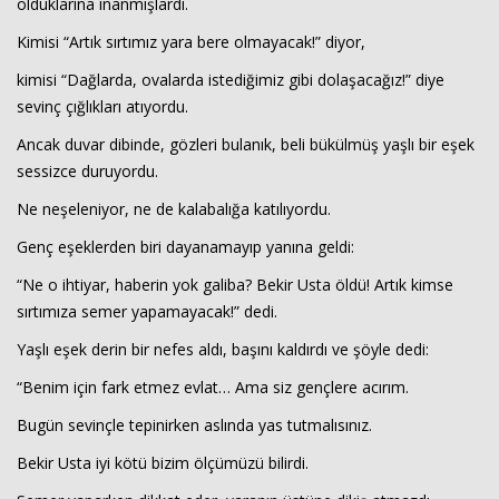
olduklarına inanmışlardı.
Kimisi “Artık sırtımız yara bere olmayacak!” diyor,
kimisi “Dağlarda, ovalarda istediğimiz gibi dolaşacağız!” diye
sevinç çığlıkları atıyordu.
Ancak duvar dibinde, gözleri bulanık, beli bükülmüş yaşlı bir eşek
sessizce duruyordu.
Ne neşeleniyor, ne de kalabalığa katılıyordu.
Haberin Doğru Adresi.
Genç eşeklerden biri dayanamayıp yanına geldi:
“Ne o ihtiyar, haberin yok galiba? Bekir Usta öldü! Artık kimse
sırtımıza semer yapamayacak!” dedi.
Yaşlı eşek derin bir nefes aldı, başını kaldırdı ve şöyle dedi:
“Benim için fark etmez evlat… Ama siz gençlere acırım.
Bugün sevinçle tepinirken aslında yas tutmalısınız.
Bekir Usta iyi kötü bizim ölçümüzü bilirdi.