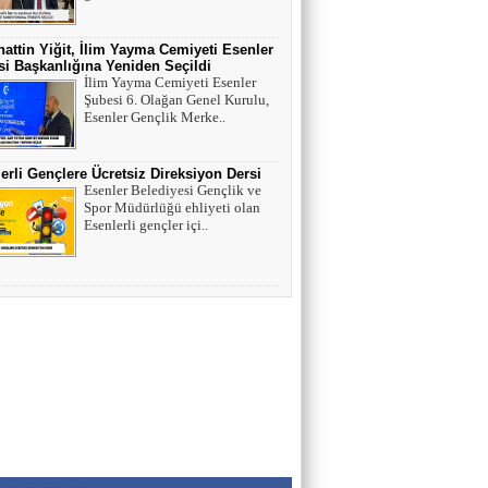
HAYVAN HAKLARI
attin Yiğit, İlim Yayma Cemiyeti Esenler
i Başkanlığına Yeniden Seçildi
İlim Yayma Cemiyeti Esenler
Şubesi 6. Olağan Genel Kurulu,
AV. SEDAT İLBEGİ
Esenler Gençlik Merke..
YENİ PARTİ (Seçilmişlerin Mahvına,
Statükonun Devamına…)
erli Gençlere Ücretsiz Direksiyon Dersi
Esenler Belediyesi Gençlik ve
HAMZA BALCI
Spor Müdürlüğü ehliyeti olan
Esenlerli gençler içi..
"DİRİ DİRİ TOPRAĞA GÖMÜLEN
KIZA,HANGİ GÜNAHTAN ÖTÜRÜ
ÖLDÜRÜLDÜĞÜ SORULDUĞU
ZAMAN..." (TEKVİR, 8-9)
Uğur Çoban
Hız, Strateji ve Heyecanın Buluştuğu Spor
Nedir? VOLEYBOL
Muhammed Bolat
Uzayın Derinliklerinde Bir Yaşam Arayışı