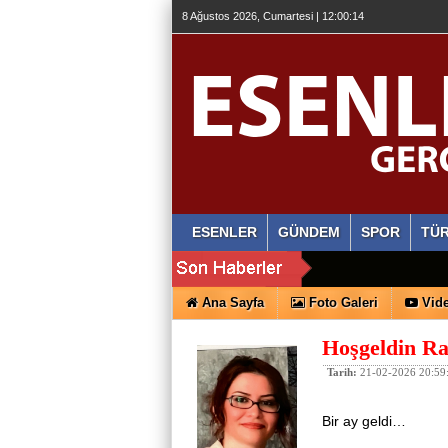
8 Ağustos 2026, Cumartesi | 12:00:14
ESENLER
GÜNDEM
SPOR
TÜR
Ana Sayfa
Foto Galeri
Vide
Hoşgeldin R
Tarih:
21-02-2026 20:59
Bir ay geldi…