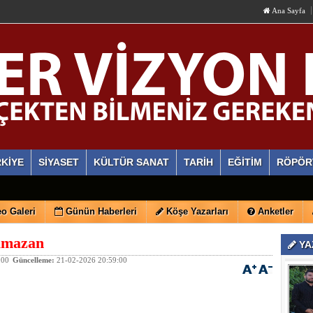
Ana Sayfa
KİYE
SİYASET
KÜLTÜR SANAT
TARİH
EĞİTİM
RÖPÖR
o Galeri
Günün Haberleri
Köşe Yazarları
Anketler
amazan
YA
:00
Güncelleme:
21-02-2026 20:59:00