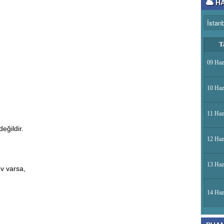
HA
T
09 Haz
10 Haz
11 Haz
eğildir.
12 Haz
13 Haz
ev varsa,
14 Haz