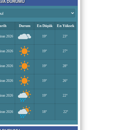
VA DURUMU
Bir Derviş
Kadın İstihdamı mı, Aileyi Bitirme Projesi
mi?
arih
Durum
En Düşük
En Yüksek
iran 2026
19°
23°
Tarık Sharabaty
Yapay Zeka ve İş Hayatındaki Değişimler
iran 2026
19°
27°
Esenlerin Ablası
iran 2026
19°
28°
BAŞARILI OLMANIN SIRLARI
iran 2026
19°
26°
Sümeyye KAYA
iran 2026
19°
22°
Miraç Gecesi
iran 2026
18°
22°
Muhammed Süleyman Çelebi
Hamburgun karanlık sokakları