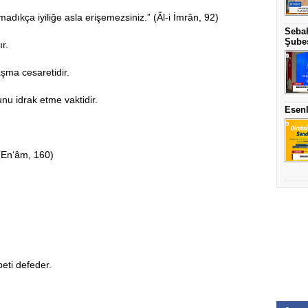
adıkça iyiliğe asla erişemezsiniz.” (Âl-i İmrân, 92)
Sebah
Şubes
r.
aşma cesaretidir.
u idrak etme vaktidir.
Esenl
 (En‘âm, 160)
eti defeder.