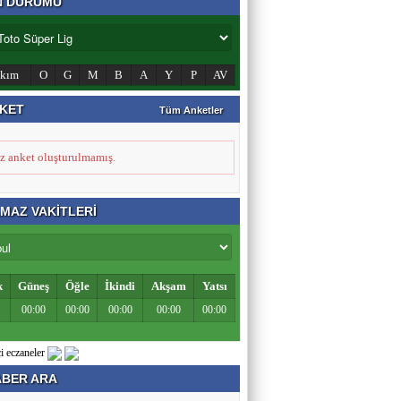
N DURUMU
Zahid Medeni
akım
O
G
M
B
A
Y
P
AV
Şehir ve Aile Şurasının Düşündürdükleri (2)
KET
Tüm Anketler
Şeref Yumurtacı
z anket oluşturulmamış.
Bir İnsanlık Mektebi: Tosya Yaren Kültürü
MAZ VAKİTLERİ
k
Güneş
Öğle
İkindi
Akşam
Yatsı
00:00
00:00
00:00
00:00
00:00
BER ARA