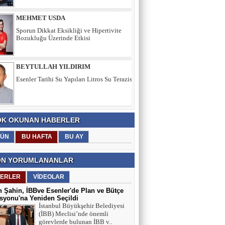
BEYTULLAH YILDIRIM
Esenler Tarihi Su Yapıları Litros Su Terazisi
HÜSEYİN YILMAZ
TEŞEKKÜRLER
K OKUNAN HABERLER
TARIK SEZAİ KARATEPE
ÜN
BU HAFTA
BU AY
İstanbul Sözleşmesi değil, 'Veda Hutbesi!
N YORUMLANANLAR
AYŞE GÜL ÖZER
ERLER
VİDEOLAR
Aklın Sustuğu Yerde, “Ş İ D D E T”
 Şahin, İBBve Esenler'de Plan ve Bütçe
Konuşur!
yonu'na Yeniden Seçildi
İstanbul Büyükşehir Belediyesi
(İBB) Meclisi’nde önemli
görevlerde bulunan İBB v..
MUSTAFA KARACA