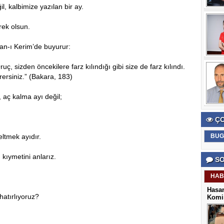
, kalbimize yazılan bir ay.
ek olsun.
an-ı Kerim’de buyurur:
ç, sizden öncekilere farz kılındığı gibi size de farz kılındı.
rersiniz.” (Bakara, 183)
aç kalma ayı değil;
ÇO
eltmek ayıdır.
BUG
kıymetini anlarız.
SO
HAB
Hasan
hatırlıyoruz?
Komis