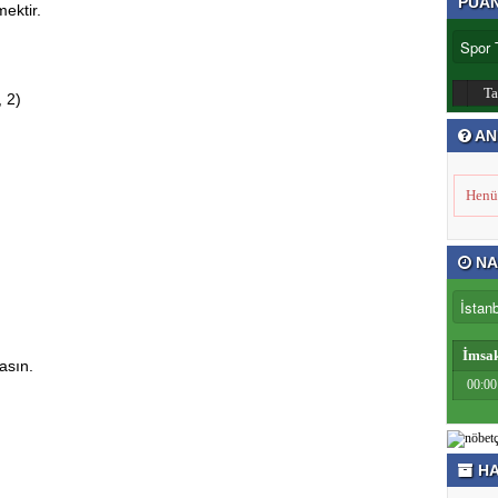
PUA
ektir.
T
, 2)
AN
Henü
NA
İmsa
asın.
00:00
HA