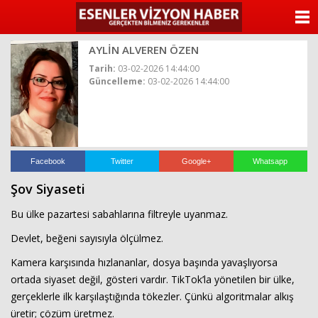
ANASAYFA
AYLİN ALVEREN ÖZEN
KATEGORİLER
Tarih:
03-02-2026 14:44:00
Güncelleme:
03-02-2026 14:44:00
YAZARLAR
ANKETLER
FOTO GALERİ
Facebook
Twitter
Google+
Whatsapp
Şov Siyaseti
VİDEO GALERİ
Bu ülke pazartesi sabahlarına filtreyle uyanmaz.
KÜNYE
Devlet, beğeni sayısıyla ölçülmez.
Kamera karşısında hızlananlar, dosya başında yavaşlıyorsa
İLETİŞİM
ortada siyaset değil, gösteri vardır. TikTok’la yönetilen bir ülke,
gerçeklerle ilk karşılaştığında tökezler. Çünkü algoritmalar alkış
üretir; çözüm üretmez.