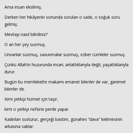
Ama insan eksilmiş.
Derken her hikâyenin sonunda sorulan o sade, o soğuk soru
gelmiş:
Mevtayı nasıl bilirdiniz?
O an her şey susmuş.
Unvanlar susmuş, savunmalar susmuş, ezber cümleler susmuş.
Haberin Doğru Adresi.
Çünkü Allah’ın huzurunda insan; anlattıklarıyla değil, yaşattıklarıyla
durur.
Bugün bu memlekette makamı emanet bilenler de var, ganimet
bilenler de.
Kimi yetkiyi hizmet için taşır,
kimi o yetkiyi nefsine perde yapar.
Kadınları susturur, gerçeği bastırır, günahını “dava” kelimesinin
arkasına saklar.