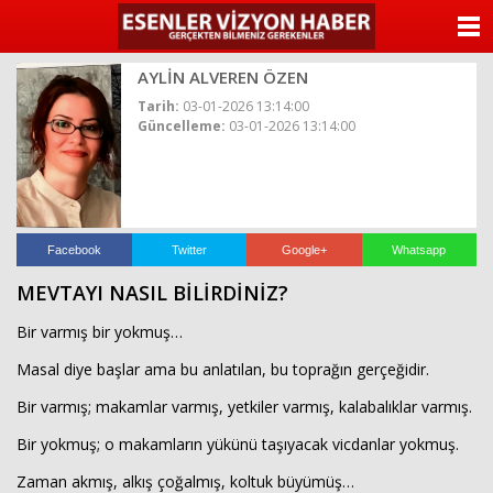
ANASAYFA
AYLİN ALVEREN ÖZEN
KATEGORİLER
Tarih:
03-01-2026 13:14:00
Güncelleme:
03-01-2026 13:14:00
YAZARLAR
ANKETLER
FOTO GALERİ
Facebook
Twitter
Google+
Whatsapp
MEVTAYI NASIL BİLİRDİNİZ?
VİDEO GALERİ
Bir varmış bir yokmuş…
KÜNYE
Masal diye başlar ama bu anlatılan, bu toprağın gerçeğidir.
Bir varmış; makamlar varmış, yetkiler varmış, kalabalıklar varmış.
İLETİŞİM
Bir yokmuş; o makamların yükünü taşıyacak vicdanlar yokmuş.
Zaman akmış, alkış çoğalmış, koltuk büyümüş…